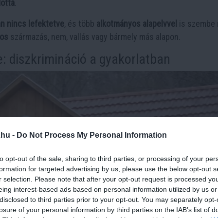
dottá
.
n nincs lefektetve
, és több
alkotmányos alapelvvel
is szembe 
los
származás, nem, vallás vagy bármely más alapon.
e: diszkrimináció a gyakorlatban
.hu -
Do Not Process My Personal Information
to opt-out of the sale, sharing to third parties, or processing of your per
formation for targeted advertising by us, please use the below opt-out s
r selection. Please note that after your opt-out request is processed y
eing interest-based ads based on personal information utilized by us or
disclosed to third parties prior to your opt-out. You may separately opt-
losure of your personal information by third parties on the IAB’s list of