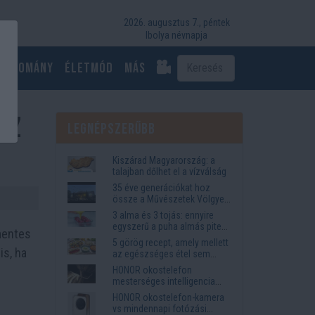
2026. augusztus 7., péntek
Ibolya névnapja
Tudomány
Életmód
más
 az
Legnépszerűbb
Kiszárad Magyarország: a
talajban dőlhet el a vízválság
35 éve generációkat hoz
össze a Művészetek Völgye
– megvan a 2027-es időpont
3 alma és 3 tojás: ennyire
és a bérletár
egyszerű a puha almás pite
mentes
titka
5 görög recept, amely mellett
is, ha
az egészséges étel sem
tűnik lemondásnak
HONOR okostelefon
mesterséges intelligencia
funkciók, amelyek
HONOR okostelefon-kamera
megkönnyítik az életet
vs mindennapi fotózási