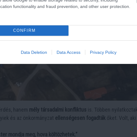
cation functionality and fraud prevention, and other user protection.
CONFIRM
Data Deletion
Data Access
Privacy Policy
kérdés, hanem
mély társadalmi konfliktus
is. Többen nyilatkoztak
elyiek és az önkormányzat
ellenségesen fogadták
őket. Volt, aki
ter mondja meg, hova költözhetek.”