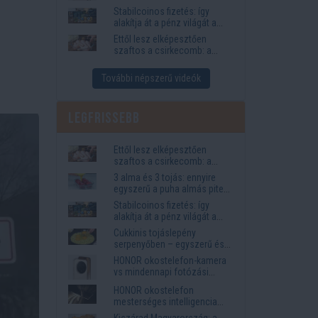
igények
Stabilcoinos fizetés: így
alakítja át a pénz világát a
Visa, a Mastercard és a
Ettől lesz elképesztően
Western Union
szaftos a csirkecomb: a
sörös pác a titok
További népszerű videók
Legfrissebb
Ettől lesz elképesztően
szaftos a csirkecomb: a
sörös pác a titok
3 alma és 3 tojás: ennyire
egyszerű a puha almás pite
titka
Stabilcoinos fizetés: így
alakítja át a pénz világát a
Visa, a Mastercard és a
Cukkinis tojáslepény
Western Union
serpenyőben – egyszerű és
laktató vacsora
HONOR okostelefon-kamera
vs mindennapi fotózási
igények
HONOR okostelefon
mesterséges intelligencia
funkciók, amelyek
Kiszárad Magyarország: a