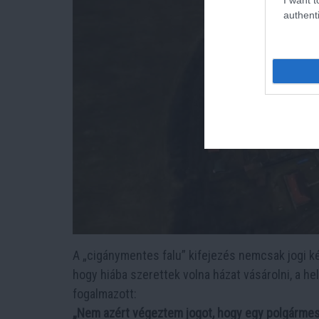
authenti
A „cigánymentes falu” kifejezés nemcsak jogi 
hogy hiába szerettek volna házat vásárolni, a h
fogalmazott:
„Nem azért végeztem jogot, hogy egy polgármes