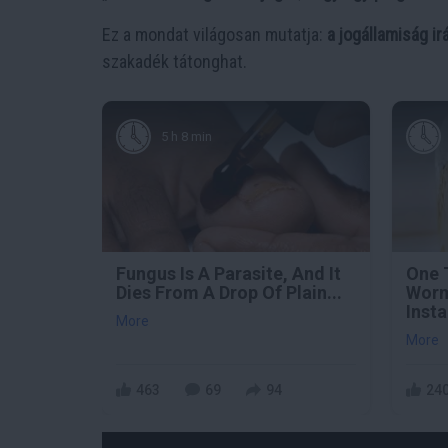
Ez a mondat világosan mutatja:
a jogállamiság ir
szakadék tátonghat.
5 h 8 min
Fungus Is A Parasite, And It
One 
Dies From A Drop Of Plain...
Worm
Insta
More
More
463
69
94
24