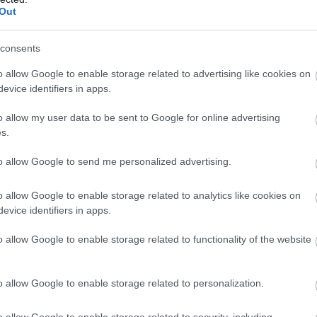
Out
 úgy vélik: az, hogy egy önkormányzat vagy egy polgármester
consents
emben,
nem ütközik feltétlenül jogszabályba
– de az, ha ezek al
o allow Google to enable storage related to advertising like cookies on
 vásárlásból
, már
súlyos jogsértés
lehet.
evice identifiers in apps.
, hogy a közösség megváltozzon" típusú érvek gyakran
burkolt
o allow my user data to be sent to Google for online advertising
en már léteznek jogorvoslati lehetőségek. Ilyen esetekben az
Al
s.
mációszabadság Hatóság
, vagy akár az
Egyenlő Bánásmód Ható
to allow Google to send me personalized advertising.
.
o allow Google to enable storage related to analytics like cookies on
talat
evice identifiers in apps.
o allow Google to enable storage related to functionality of the website
o allow Google to enable storage related to personalization.
o allow Google to enable storage related to security, including