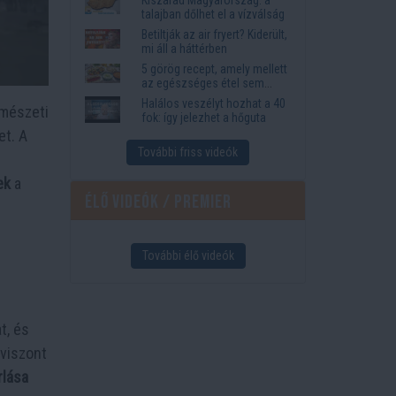
megkönnyítik az életet
talajban dőlhet el a vízválság
Betiltják az air fryert? Kiderült,
mi áll a háttérben
5 görög recept, amely mellett
az egészséges étel sem
tűnik lemondásnak
Halálos veszélyt hozhat a 40
rmészeti
fok: így jelezhet a hőguta
et. A
További friss videók
ek
a
Élő videók / Premier
További élő videók
t, és
 viszont
rlása