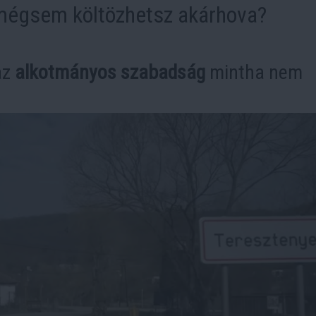
 mégsem költözhetsz akárhova?
az
alkotmányos szabadság
mintha nem