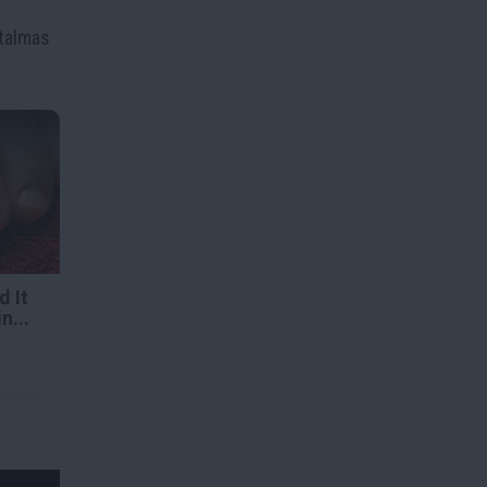
talmas
d It
n...