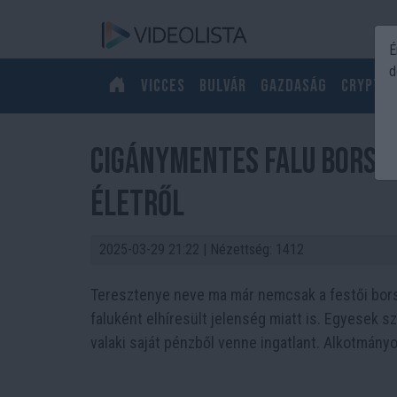
É
d
Vicces
Bulvár
Gazdaság
Crypto
Cigánymentes falu Borso
életről
2025-03-29 21:22
| Nézettség: 1412
Teresztenye neve ma már nemcsak a festői borso
faluként elhíresült jelenség miatt is. Egyesek sze
valaki saját pénzből venne ingatlant. Alkotmán