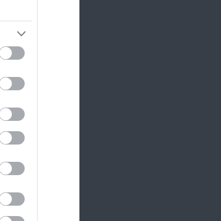
apján
apvető
ság