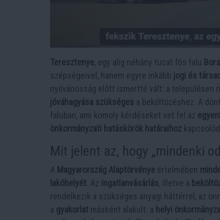
Teresztenye
, egy alig néhány tucat fős falu
Bor
szépségeivel, hanem egyre inkább
jogi és társa
nyilvánosság előtt ismertté vált: a településen
jóváhagyása szükséges
a beköltözéshez. A dön
faluban, ami komoly kérdéseket vet fel az
egyen
önkormányzati hatáskörök határaihoz
kapcsolód
Mit jelent az, hogy „mindenki o
A
Magyarország Alaptörvénye
értelmében
minde
lakóhelyét
. Az
ingatlanvásárlás
, illetve a
beköltö
rendelkezik a szükséges anyagi háttérrel, az ön
a
gyakorlat
másként alakult: a
helyi önkormányza