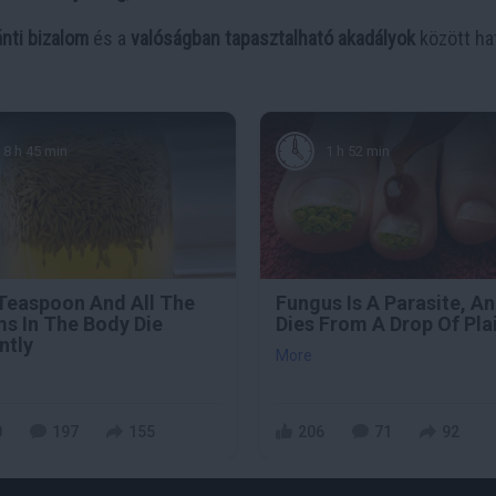
ánti bizalom
és a
valóságban tapasztalható akadályok
között ha
8 h 45 min
1 h 52 min
Teaspoon And All The
Fungus Is A Parasite, An
s In The Body Die
Dies From A Drop Of Plai
ntly
More
0
197
155
206
71
92