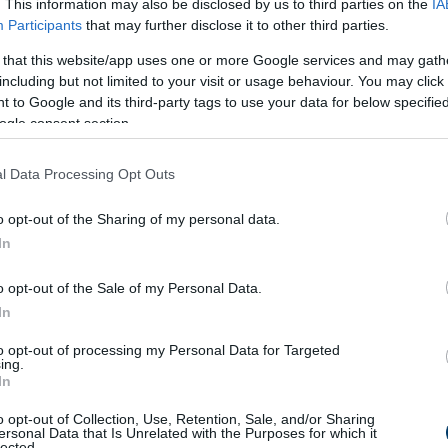
. This information may also be disclosed by us to third parties on the
IA
Participants
that may further disclose it to other third parties.
 that this website/app uses one or more Google services and may gath
including but not limited to your visit or usage behaviour. You may click 
 to Google and its third-party tags to use your data for below specifi
ogle consent section.
l Data Processing Opt Outs
kig nem tudtak roma származású emberek ingatlant vásárolni
a
o opt-out of the Sharing of my personal data.
adályozta
. Ez több kérdést is felvet:
In
 egyéni szabadságjogok között
?
o opt-out of the Sale of my Personal Data.
vezető, hogy
egy teljes társadalmi csoportot kizár
a közösségb
In
to opt-out of processing my Personal Data for Targeted
előssége
ebben a helyzetben?
ing.
In
hoz való jogot
, és joggal vetődnek fel a
faji alapon történő kir
o opt-out of Collection, Use, Retention, Sale, and/or Sharing
ersonal Data that Is Unrelated with the Purposes for which it
lected.