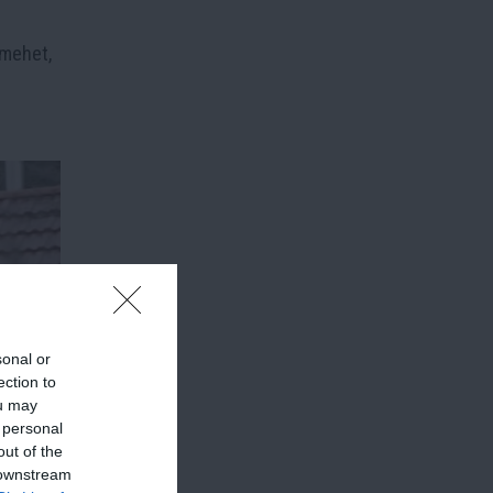
mehet,
sonal or
ection to
ou may
 personal
out of the
 downstream