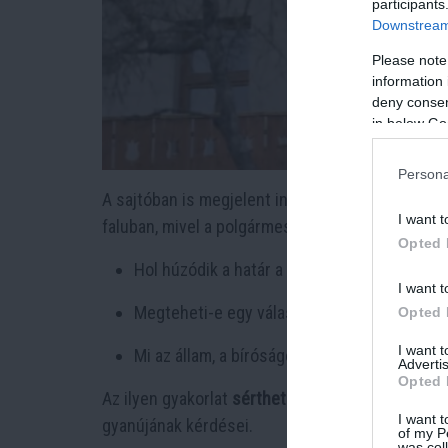
participants
Downstream 
Please note
information 
deny consent
in below Go
Persona
A sajtóban is megjelent információk szerint
éve
I want t
faluban, mivel a polgármester ezt
aktívan megak
Opted 
Hol húzódik a határ a
közösségi érdek és az
I want t
Megteheti-e egy választott önkormányzati 
Opted 
I want 
Mi az állam, a bíróságok és a hatóságok
fel
Advertis
Opted 
Az ilyen gyakorlat
sértheti az egyenlő bánásmód
I want t
gyanújának kérdései.
of my P
was col