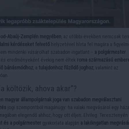
sod-Abaúj-Zemplén megyében
, az utóbbi években nemcsak te
dalmi kérdéseket felvető
helyzetével hívta fel magára a figyelm
 nem mindenki vásárolhat szabadon ingatlant –
a polgármester
tés eredményeként évekig nem éltek
roma származású ember
lő bánásmódhoz
, a
tulajdonhoz fűződő joghoz
, valamint az
óan.
da költözik, ahova akar”?
n magyar állampolgárnak joga van szabadon megválasztani
zés
jogi szempontból magánügy: ha valaki megvásárol egy háza
magában elegendő ahhoz, hogy ott éljen. Elvileg. Teresztenyén
t és a polgármester
gyakorlata alapján
a lakóingatlan megvásá