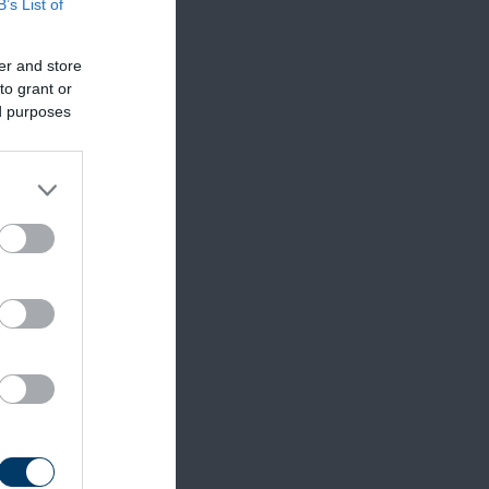
B’s List of
er and store
to grant or
ed purposes
ől?
ekesztés