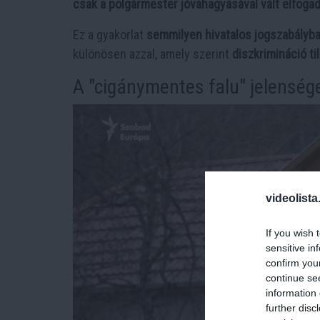
csak a polgármester jóváhagyásával vált elfoga
Ez a gyakorlat
semmilyen hivatalos jogszabályba
különösen azzal, amely szerint
diszkrimináció ti
A "cigánymentes falu" jelenség
videolista
If you wish 
sensitive in
confirm you
continue se
information 
further disc