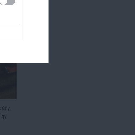
 úgy,
 így