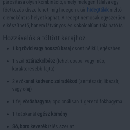
párosítása olyan kombináció, amely melegen tálalva egy
főétkezés dísze lehet, míg hidegen akár
hidegtálak
méltó
elemeként is helyet kaphat. A recept nemcsak egyszerűen
elkészíthető, hanem látványos és sokoldalúan tálalható is.
Hozzávalók a töltött karajhoz
1 kg
rövid vagy hosszú karaj
csont nélkül, egészben
1 szál
szárazkolbász
(lehet csabai vagy más,
karakteresebb fajta)
2 evőkanál
kedvenc zsiradékod
(sertészsír, libazsír,
vagy olaj)
1 fej
vöröshagyma
, opcionálisan 1 gerezd fokhagyma
1 teáskanál
egész kömény
Só, bors keverék
ízlés szerint