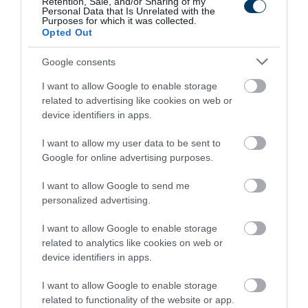
Összegzés:
Retention, Sale, and/or Sharing of my
Personal Data that Is Unrelated with the
Purposes for which it was collected.
A
csabai töltött karaj
egy olyan
hagyományos magyar
Opted Out
fogás
, amely nemcsak ízletes és kiadós, de
különleges
Google consents
alkalmakra
is tökéletes választás.
Egyszerű elkészítése
,
valamint az a tulajdonsága, hogy
melegen és hidegen is
I want to allow Google to enable storage
related to advertising like cookies on web or
kiváló
, igazán
sokoldalú étellé
teszi. Legyen szó
családi
device identifiers in apps.
vasárnapról
,
ünnepi lakomáról
, vagy akár egy
hidegtálas
vendégvárásról
, ez az étel minden alkalommal megállja a
I want to allow my user data to be sent to
Google for online advertising purposes.
helyét.
I want to allow Google to send me
Ajánlott videók és cikkek:
personalized advertising.
Kolbásszal töltött húsételek otthon – videó
I want to allow Google to enable storage
related to analytics like cookies on web or
Hidegtál készítése házilag – tippek és ötletek
device identifiers in apps.
Házi aszpik készítése – profi módon
I want to allow Google to enable storage
related to functionality of the website or app.