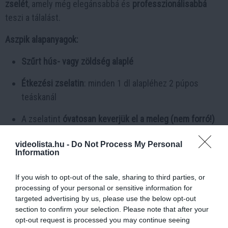
zselét
, amely még elegánsabbá és
professzionálisabbá
teszi a tálalást.
Aszpik alapanyagok:
Szűrt hús- vagy zöldség alaplé
Étkezési zselatin
: minden 1 dl alapléhez 2 púpos
teáskanál
A zselatint
óvatosan keverjük el a meleg (nem forró!)
alaplében
, majd öntsük a felszeletelt húsra, és hagyjuk
videolista.hu -
Do Not Process My Personal
kihűlni, dermedni a hűtőben.
Information
If you wish to opt-out of the sale, sharing to third parties, or
processing of your personal or sensitive information for
targeted advertising by us, please use the below opt-out
section to confirm your selection. Please note that after your
opt-out request is processed you may continue seeing