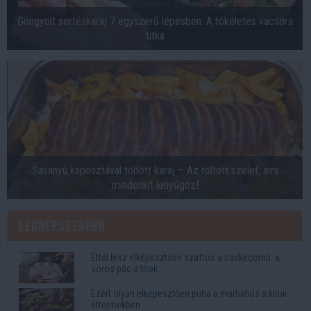
Göngyölt sertéskaraj 7 egyszerű lépésben: A tökéletes vacsora
titka
Savanyú káposztával töltött karaj – Az töltött szelet, ami
mindenkit lenyűgöz!
Legnépszerűbb
Ettől lesz elképesztően szaftos a csirkecomb: a
sörös pác a titok
Ezért olyan elképesztően puha a marhahús a kínai
éttermekben