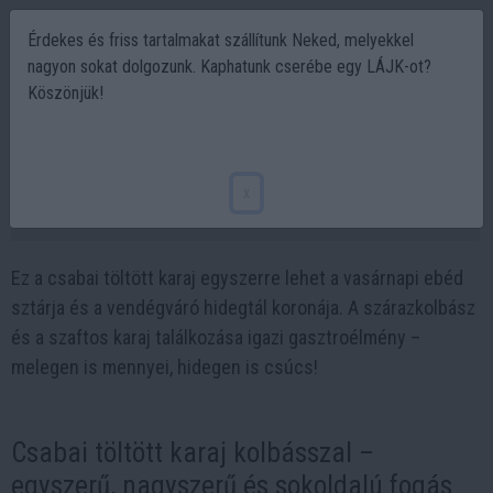
Érdekes és friss tartalmakat szállítunk Neked, melyekkel
nagyon sokat dolgozunk. Kaphatunk cserébe egy LÁJK-ot?
Köszönjük!
Csabai töltött karaj kolbásszal- Melegen
és hidegen is kitűnő
x
2025-03-26 10:59
Ez a csabai töltött karaj egyszerre lehet a vasárnapi ebéd
sztárja és a vendégváró hidegtál koronája. A szárazkolbász
és a szaftos karaj találkozása igazi gasztroélmény –
melegen is mennyei, hidegen is csúcs!
Csabai töltött karaj kolbásszal –
egyszerű, nagyszerű és sokoldalú fogás