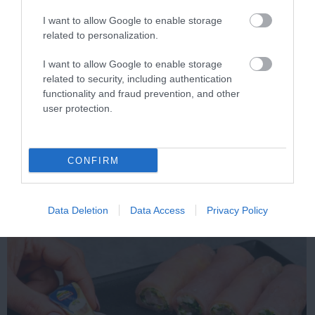
Ha szeretnél hasonló pillanatokat látni, kövesd a
Videolista.hu
oldal
I want to allow Google to enable storage
legújabb válogatásait.
related to personalization.
További videók a témában
I want to allow Google to enable storage
related to security, including authentication
functionality and fraud prevention, and other
user protection.
CONFIRM
Sarkadi pecsenye 8 hozzávalóból – Ízletes, gyors fogás a
családi asztalra
Data Deletion
Data Access
Privacy Policy