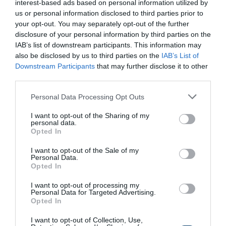
interest-based ads based on personal information utilized by
us or personal information disclosed to third parties prior to
your opt-out. You may separately opt-out of the further
disclosure of your personal information by third parties on the
IAB’s list of downstream participants. This information may
also be disclosed by us to third parties on the
IAB’s List of
Downstream Participants
that may further disclose it to other
third parties.
Please note that this website/app uses one or more Google
Personal Data Processing Opt Outs
services and may gather and store information including but
not limited to your visit or usage behaviour. You may click to
I want to opt-out of the Sharing of my
personal data.
grant or deny consent to Google and its third-party tags to
Opted In
use your data for below specified purposes in below Google
consent section.
I want to opt-out of the Sale of my
Personal Data.
Opted In
I want to opt-out of processing my
Personal Data for Targeted Advertising.
Kép és a videó forrása: https://www.youtube.com/watch?
Opted In
v=1csVHzCG69U
I want to opt-out of Collection, Use,