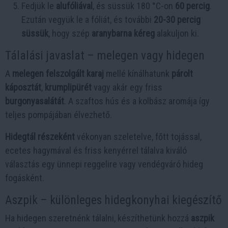
Fedjük le
alufóliával
, és süssük 180 °C-on
60 percig
.
Ezután vegyük le a fóliát, és további
20-30 percig
süssük
, hogy szép
aranybarna kéreg
alakuljon ki.
Tálalási javaslat – melegen vagy hidegen
A
melegen felszolgált karaj
mellé kínálhatunk
párolt
káposztát
,
krumplipürét
vagy akár egy friss
burgonyasalátát
. A szaftos hús és a kolbász aromája így
teljes pompájában élvezhető.
Hidegtál részeként
vékonyan szeletelve, főtt tojással,
ecetes hagymával és friss kenyérrel tálalva kiváló
választás egy ünnepi reggelire vagy vendégváró hideg
fogásként.
Aszpik – különleges hidegkonyhai kiegészítő
Ha hidegen szeretnénk tálalni, készíthetünk hozzá
aszpik