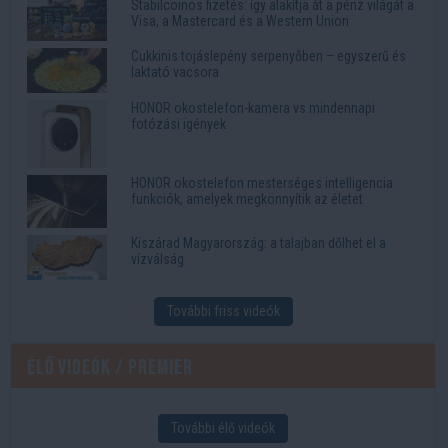
Stabilcoinos fizetés: így alakítja át a pénz világát a
Visa, a Mastercard és a Western Union
Cukkinis tojáslepény serpenyőben – egyszerű és
laktató vacsora
HONOR okostelefon-kamera vs mindennapi
fotózási igények
HONOR okostelefon mesterséges intelligencia
funkciók, amelyek megkönnyítik az életet
Kiszárad Magyarország: a talajban dőlhet el a
vízválság
További friss videók
Élő videók / Premier
További élő videók