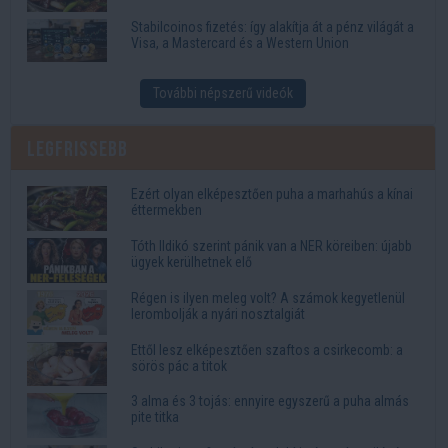
Stabilcoinos fizetés: így alakítja át a pénz világát a
Visa, a Mastercard és a Western Union
További népszerű videók
Legfrissebb
Ezért olyan elképesztően puha a marhahús a kínai
éttermekben
Tóth Ildikó szerint pánik van a NER köreiben: újabb
ügyek kerülhetnek elő
Régen is ilyen meleg volt? A számok kegyetlenül
lerombolják a nyári nosztalgiát
Ettől lesz elképesztően szaftos a csirkecomb: a
sörös pác a titok
3 alma és 3 tojás: ennyire egyszerű a puha almás
pite titka