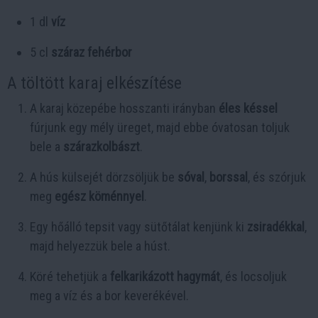
1 dl
víz
5 cl
száraz fehérbor
A töltött karaj elkészítése
A karaj közepébe hosszanti irányban
éles késsel
fúrjunk egy mély üreget, majd ebbe óvatosan toljuk
bele a
szárazkolbászt
.
A hús külsejét dörzsöljük be
sóval
,
borssal
, és szórjuk
meg
egész köménnyel
.
Egy hőálló tepsit vagy sütőtálat kenjünk ki
zsiradékkal
,
majd helyezzük bele a húst.
Köré tehetjük a
felkarikázott hagymát
, és locsoljuk
meg a víz és a bor keverékével.