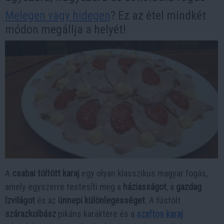
Melegen vagy hidegen
? Ez az étel mindkét
módon megállja a helyét!
A
csabai töltött karaj
egy olyan klasszikus magyar fogás,
amely egyszerre testesíti meg a
háziasságot
, a
gazdag
ízvilágot
és az
ünnepi különlegességet
. A füstölt
szárazkolbász
pikáns karaktere és a
szaftos karaj