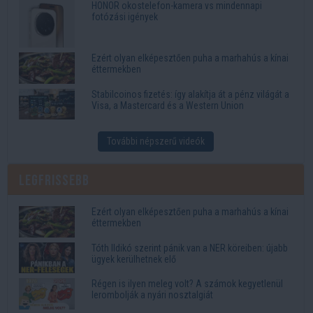
HONOR okostelefon-kamera vs mindennapi
fotózási igények
Ezért olyan elképesztően puha a marhahús a kínai
éttermekben
Stabilcoinos fizetés: így alakítja át a pénz világát a
Visa, a Mastercard és a Western Union
További népszerű videók
Legfrissebb
Ezért olyan elképesztően puha a marhahús a kínai
éttermekben
Tóth Ildikó szerint pánik van a NER köreiben: újabb
ügyek kerülhetnek elő
Régen is ilyen meleg volt? A számok kegyetlenül
lerombolják a nyári nosztalgiát