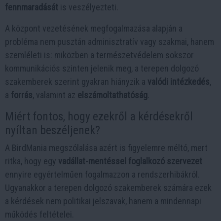
fennmaradását
is veszélyezteti.
A központ vezetésének megfogalmazása alapján a
probléma nem pusztán adminisztratív vagy szakmai, hanem
szemléleti is: miközben a természetvédelem sokszor
kommunikációs szinten jelenik meg, a terepen dolgozó
szakemberek szerint gyakran hiányzik a
valódi intézkedés
,
a
forrás
, valamint az
elszámoltathatóság
.
Miért fontos, hogy ezekről a kérdésekről
nyíltan beszéljenek?
A BirdMania megszólalása azért is figyelemre méltó, mert
ritka, hogy egy
vadállat-mentéssel foglalkozó szervezet
ennyire egyértelműen fogalmazzon a rendszerhibákról.
Ugyanakkor a terepen dolgozó szakemberek számára ezek
a kérdések nem politikai jelszavak, hanem a mindennapi
működés feltételei.