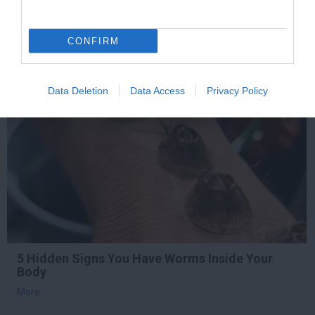
More
CONFIRM
345
89
398
Data Deletion
Data Access
Privacy Policy
10 h 42 min
5 Hidden Signs You Have Worms Inside Your
Body
More