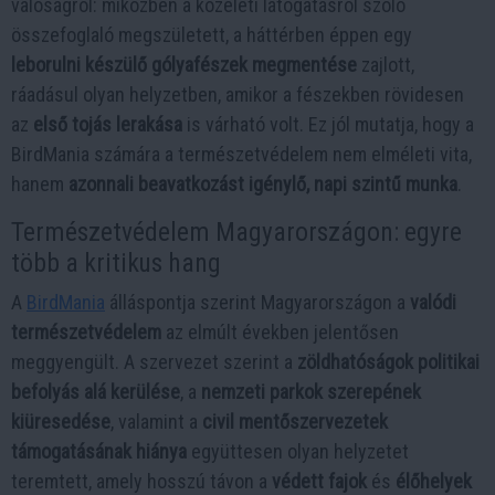
valóságról: miközben a közéleti látogatásról szóló
összefoglaló megszületett, a háttérben éppen egy
leborulni készülő gólyafészek megmentése
zajlott,
ráadásul olyan helyzetben, amikor a fészekben rövidesen
az
első tojás lerakása
is várható volt. Ez jól mutatja, hogy a
BirdMania számára a természetvédelem nem elméleti vita,
hanem
azonnali beavatkozást igénylő, napi szintű munka
.
Természetvédelem Magyarországon: egyre
több a kritikus hang
A
BirdMania
álláspontja szerint Magyarországon a
valódi
természetvédelem
az elmúlt években jelentősen
meggyengült. A szervezet szerint a
zöldhatóságok politikai
befolyás alá kerülése
, a
nemzeti parkok szerepének
kiüresedése
, valamint a
civil mentőszervezetek
támogatásának hiánya
együttesen olyan helyzetet
teremtett, amely hosszú távon a
védett fajok
és
élőhelyek