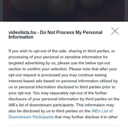
Fungus Is A Parasite, And It Dies From A Drop Of
videolista.hu -
Do Not Process My Personal
Plain...
Information
More
If you wish to opt-out of the sale, sharing to third parties, or
443
184
196
processing of your personal or sensitive information for
targeted advertising by us, please use the below opt-out
section to confirm your selection. Please note that after your
opt-out request is processed you may continue seeing
4 h 36 min
interest-based ads based on personal information utilized by
us or personal information disclosed to third parties prior to
your opt-out. You may separately opt-out of the further
disclosure of your personal information by third parties on the
IAB’s list of downstream participants. This information may
also be disclosed by us to third parties on the
IAB’s List of
Downstream Participants
that may further disclose it to other
third parties.