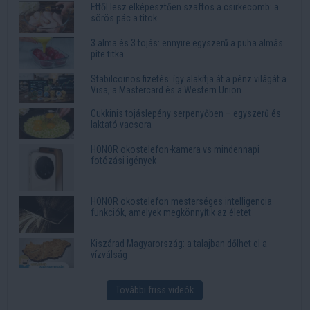
Ettől lesz elképesztően szaftos a csirkecomb: a
sörös pác a titok
3 alma és 3 tojás: ennyire egyszerű a puha almás
pite titka
Stabilcoinos fizetés: így alakítja át a pénz világát a
Visa, a Mastercard és a Western Union
Cukkinis tojáslepény serpenyőben – egyszerű és
laktató vacsora
HONOR okostelefon-kamera vs mindennapi
fotózási igények
HONOR okostelefon mesterséges intelligencia
funkciók, amelyek megkönnyítik az életet
Kiszárad Magyarország: a talajban dőlhet el a
vízválság
További friss videók