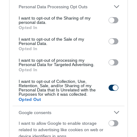
Please note that this website/app uses one or more Google
Personal Data Processing Opt Outs
services and may gather and store information including but
This Simple Trick Removes All Parasites From
not limited to your visit or usage behaviour. You may click to
I want to opt-out of the Sharing of my
Your Body!
personal data.
grant or deny consent to Google and its third-party tags to
Opted In
More
use your data for below specified purposes in below Google
consent section.
I want to opt-out of the Sale of my
Personal Data.
454
82
154
Opted In
I want to opt-out of processing my
Personal Data for Targeted Advertising.
Opted In
9 h 55 min
I want to opt-out of Collection, Use,
Retention, Sale, and/or Sharing of my
Personal Data that Is Unrelated with the
Purposes for which it was collected.
Opted Out
Google consents
I want to allow Google to enable storage
related to advertising like cookies on web or
device identifiers in apps.