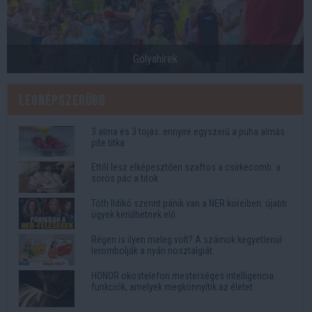
Gólyahírek
Legnépszerűbb
3 alma és 3 tojás: ennyire egyszerű a puha almás
pite titka
Ettől lesz elképesztően szaftos a csirkecomb: a
sörös pác a titok
Tóth Ildikó szerint pánik van a NER köreiben: újabb
ügyek kerülhetnek elő
Régen is ilyen meleg volt? A számok kegyetlenül
lerombolják a nyári nosztalgiát
HONOR okostelefon mesterséges intelligencia
funkciók, amelyek megkönnyítik az életet