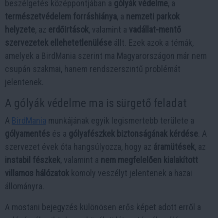
beszélgetés középpontjában a
gólyák védelme
, a
természetvédelem forráshiánya
, a
nemzeti parkok
helyzete
, az
erdőirtások
, valamint a
vadállat-mentő
szervezetek ellehetetlenülése
állt. Ezek azok a témák,
amelyek a BirdMania szerint ma Magyarországon már nem
csupán szakmai, hanem rendszerszintű problémát
jelentenek.
A gólyák védelme ma is sürgető feladat
A
BirdMania
munkájának egyik legismertebb területe a
gólyamentés
és a
gólyafészkek biztonságának kérdése
. A
szervezet évek óta hangsúlyozza, hogy az
áramütések
, az
instabil fészkek
, valamint a
nem megfelelően kialakított
villamos hálózatok
komoly veszélyt jelentenek a hazai
állományra.
A mostani bejegyzés különösen erős képet adott erről a