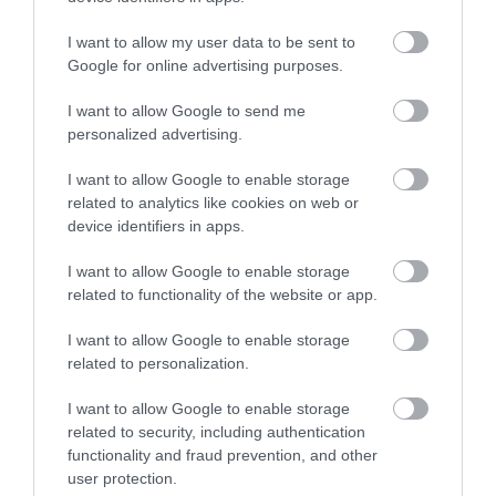
Fungus Dries Up And Falls Off After The First
Use
I want to allow my user data to be sent to
More
Google for online advertising purposes.
I want to allow Google to send me
302
58
228
personalized advertising.
I want to allow Google to enable storage
related to analytics like cookies on web or
10 h 37 min
device identifiers in apps.
I want to allow Google to enable storage
related to functionality of the website or app.
I want to allow Google to enable storage
related to personalization.
I want to allow Google to enable storage
related to security, including authentication
One Teaspoon And All The Worms In The Body
functionality and fraud prevention, and other
Die Instantly
user protection.