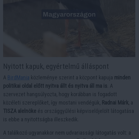
Nyitott kapuk, egyértelmű álláspont
A
BirdMania
közleménye szerint a központ kapuja
minden
politikai oldal előtt nyitva állt és nyitva áll ma is
. A
szervezet hangsúlyozta, hogy korábban is fogadott
közéleti szereplőket, így mostani vendégük,
Radnai Márk
, a
TISZA alelnöke
és országgyűlési képviselőjelölt látogatása
is ebbe a nyitottságba illeszkedik.
A találkozó ugyanakkor nem udvariassági látogatás volt: a