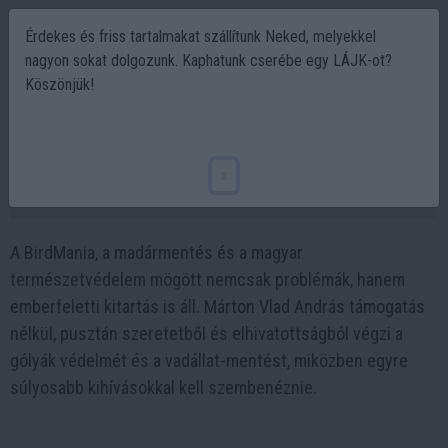
Érdekes és friss tartalmakat szállítunk Neked, melyekkel
nagyon sokat dolgozunk. Kaphatunk cserébe egy LÁJK-ot?
Köszönjük!
Döbbenetes, hogyan menti a gólyákat
támogatás nélkül a BirdMania
x
2026-03-30 08:16
A BirdMania, a madármentés és a magyar
természetvédelem mögött nemcsak problémák, hanem
emberfeletti kitartás is áll. Márton Vlad András támogatás
nélkül, pusztán szeretetből és elhivatottságból végzi a
gólyák védelmét és a vadállat-mentést, miközben egyre
súlyosabb kihívásokkal kell szembenéznie.