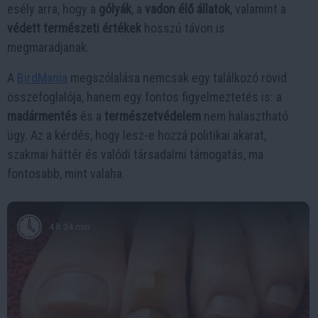
esély arra, hogy a
gólyák
, a
vadon élő állatok
, valamint a
védett természeti értékek
hosszú távon is
megmaradjanak.
A
BirdMania
megszólalása nemcsak egy találkozó rövid
összefoglalója, hanem egy fontos figyelmeztetés is: a
madármentés
és a
természetvédelem
nem halasztható
ügy. Az a kérdés, hogy lesz-e hozzá politikai akarat,
szakmai háttér és valódi társadalmi támogatás, ma
fontosabb, mint valaha.
4 h 34 min