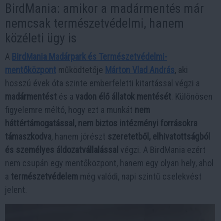
BirdMania: amikor a madármentés már
nemcsak természetvédelmi, hanem
közéleti ügy is
A
BirdMania Madárpark és Természetvédelmi-
mentőközpont
működtetője
Márton Vlad András
, aki
hosszú évek óta szinte emberfeletti kitartással végzi a
madármentést
és a
vadon élő állatok mentését
. Különösen
figyelemre méltó, hogy ezt a munkát
nem
háttértámogatással, nem biztos intézményi forrásokra
támaszkodva
, hanem jórészt
szeretetből, elhivatottságból
és személyes áldozatvállalással
végzi. A BirdMania ezért
nem csupán egy mentőközpont, hanem egy olyan hely, ahol
a
természetvédelem
még valódi, napi szintű cselekvést
jelent.