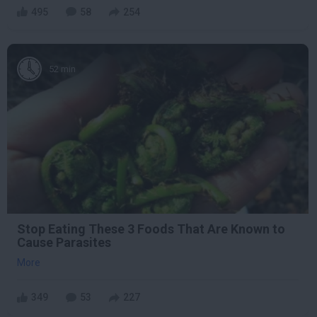
495
58
254
52 min
Stop Eating These 3 Foods That Are Known to
Cause Parasites
More
349
53
227