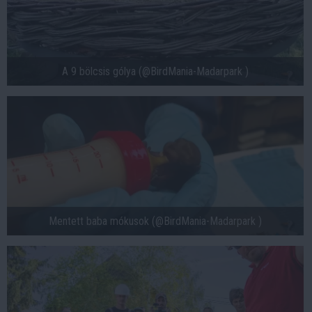
A 9 bölcsis gólya (@BirdMania-Madarpark )
Mentett baba mókusok (@BirdMania-Madarpark )