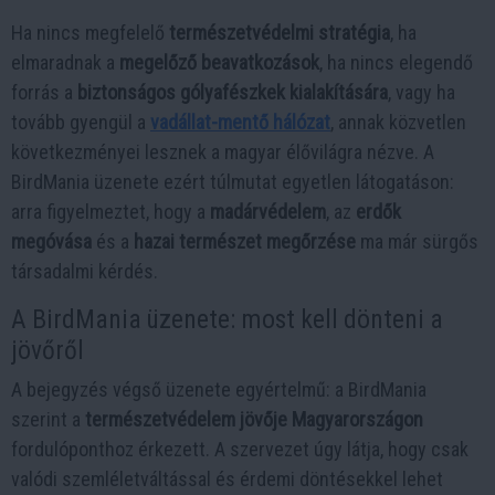
Ha nincs megfelelő
természetvédelmi stratégia
, ha
elmaradnak a
megelőző beavatkozások
, ha nincs elegendő
forrás a
biztonságos gólyafészkek kialakítására
, vagy ha
tovább gyengül a
vadállat-mentő hálózat
, annak közvetlen
következményei lesznek a magyar élővilágra nézve. A
BirdMania üzenete ezért túlmutat egyetlen látogatáson:
arra figyelmeztet, hogy a
madárvédelem
, az
erdők
megóvása
és a
hazai természet megőrzése
ma már sürgős
társadalmi kérdés.
A BirdMania üzenete: most kell dönteni a
jövőről
A bejegyzés végső üzenete egyértelmű: a BirdMania
szerint a
természetvédelem jövője Magyarországon
fordulóponthoz érkezett. A szervezet úgy látja, hogy csak
valódi szemléletváltással és érdemi döntésekkel lehet