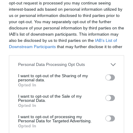
opt-out request is processed you may continue seeing
interest-based ads based on personal information utilized by
9 h 14 min
us or personal information disclosed to third parties prior to
your opt-out. You may separately opt-out of the further
disclosure of your personal information by third parties on the
IAB’s list of downstream participants. This information may
also be disclosed by us to third parties on the
IAB’s List of
Downstream Participants
that may further disclose it to other
third parties.
Please note that this website/app uses one or more Google
Personal Data Processing Opt Outs
services and may gather and store information including but
not limited to your visit or usage behaviour. You may click to
I want to opt-out of the Sharing of my
One Teaspoon And All The Worms In The Body
personal data.
grant or deny consent to Google and its third-party tags to
Die Instantly
Opted In
use your data for below specified purposes in below Google
More
consent section.
I want to opt-out of the Sale of my
Personal Data.
Opted In
194
148
93
I want to opt-out of processing my
Personal Data for Targeted Advertising.
Opted In
6 h 2 min