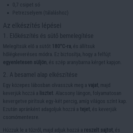
0,7 csipet só
Petrezselyem (tálaláshoz)
Az elkészítés lépései
1. Előkészítés és sütő bemelegítése
Melegítsük elő a sütőt
180°C-ra
, és állítsuk
hőlégkeveréses módra. Ez biztosítja, hogy a felfújt
egyenletesen süljön
, és szép aranybarna kérget kapjon.
2. A besamel alap elkészítése
Egy közepes lábosban olvasszuk meg a
vajat
, majd
keverjük hozzá a
lisztet
. Alacsony lángon, folyamatosan
kevergetve pirítsuk egy-két percig, amíg világos színt kap.
Ezután apránként adagoljuk hozzá a
tejet
, és keverjük
csomómentesre.
Húzzuk le a tűzről, majd adjuk hozzá a
reszelt sajtot
, és