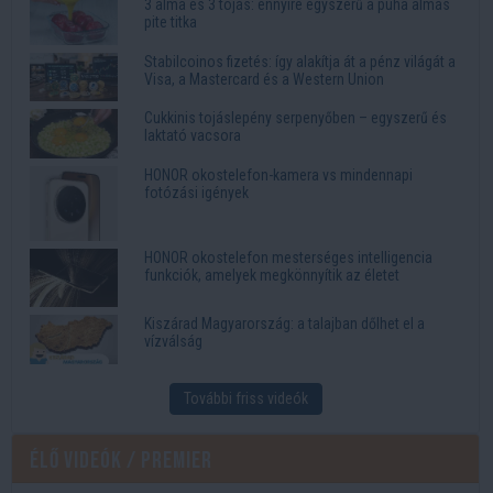
3 alma és 3 tojás: ennyire egyszerű a puha almás
pite titka
Stabilcoinos fizetés: így alakítja át a pénz világát a
Visa, a Mastercard és a Western Union
Cukkinis tojáslepény serpenyőben – egyszerű és
laktató vacsora
HONOR okostelefon-kamera vs mindennapi
fotózási igények
HONOR okostelefon mesterséges intelligencia
funkciók, amelyek megkönnyítik az életet
Kiszárad Magyarország: a talajban dőlhet el a
vízválság
További friss videók
Élő videók / Premier