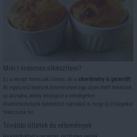
Miért érdemes elkészíteni?
Ez a recept nemcsak ízletes, de a
sikerélmény is garantált
.
Az egyszerű lépések követésével egy olyan ételt tehetünk
az asztalra, amely lenyűgözi a vendégeket.
Kísérletezhetünk különböző sajtokkal is, hogy új ízvilágokat
fedezzünk fel.
További ötletek és vélemények
Ha kipróbáltad a receptet, oszd meg velünk