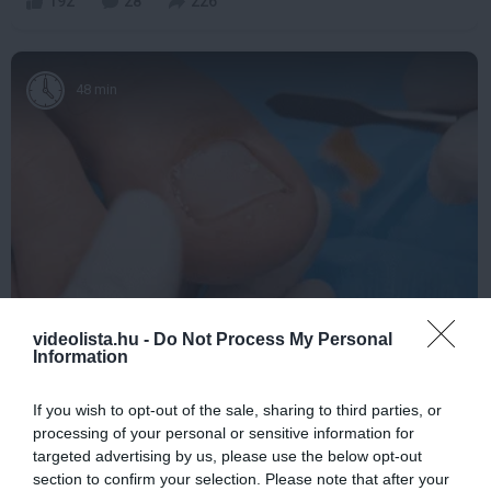
192
28
226
48 min
Fungus Dries Up And Falls Off After The First
videolista.hu -
Do Not Process My Personal
Use
Information
More
If you wish to opt-out of the sale, sharing to third parties, or
processing of your personal or sensitive information for
154
188
275
targeted advertising by us, please use the below opt-out
section to confirm your selection. Please note that after your