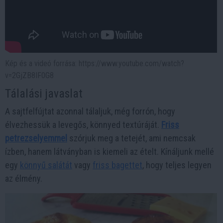
Kép és a videó forrása: https://www.youtube.com/watch?
v=2GjZB8IF0G8
Tálalási javaslat
A sajtfelfújtat azonnal tálaljuk, még forrón, hogy
élvezhessük a levegős, könnyed textúráját.
Friss
petrezselyemmel
szórjuk meg a tetejét, ami nemcsak
ízben, hanem látványban is kiemeli az ételt. Kínáljunk mellé
egy
könnyű salátát
vagy
friss bagettet
, hogy teljes legyen
az élmény.