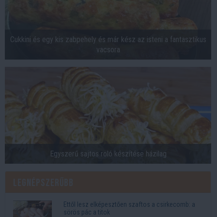
Cukkini és egy kis zabpehely és már kész az isteni a fantasztikus
vacsora
Egyszerű sajtos roló készítése házilag
Legnépszerűbb
Ettől lesz elképesztően szaftos a csirkecomb: a
sörös pác a titok