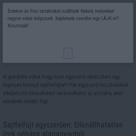
Érdekes és friss tartalmakat szállítunk Neked, melyekkel
nagyon sokat dolgozunk. Kaphatunk cserébe egy LÁJK-ot?
Köszönjük!
Ez a sajtfelfújt recept megmenti az
unalmas vacsorákat!
x
2025-01-28 07:48
Ki gondolta volna, hogy ilyen egyszerű elkészíteni egy
légiesen könnyű sajtfelfújtat? Pár egyszerű hozzávalóból
elképesztő ízkavalkádot varázsolhatsz az asztalra, amit
mindenki imádni fog!
Sajtfelfújt egyszerűen: Ellenállhatatlan
ízek néhány alapanyagból