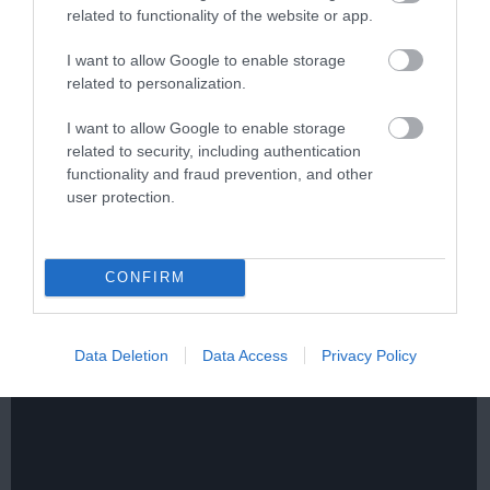
related to functionality of the website or app.
I want to allow Google to enable storage
related to personalization.
I want to allow Google to enable storage
related to security, including authentication
functionality and fraud prevention, and other
5 Hidden Signs You Have Worms Inside Your
user protection.
Body
More
CONFIRM
211
111
234
Data Deletion
Data Access
Privacy Policy