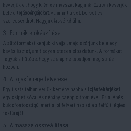
keverjük el, hogy krémes masszát kapjunk. Ezután keverjük
bele a
tojássárgájákat
, valamint a sót, borsot és
szerecsendiót. Hagyjuk kissé kihűlni.
3. Formák előkészítése
A sütőformákat kenjük ki vajjal, majd szórjunk bele egy
kevés lisztet, amit egyenletesen eloszlatunk. A formákat
tegyük a hűtőbe, hogy az alap ne tapadjon meg sütés
közben.
4. A tojásfehérje felverése
Egy tiszta tálban verjük kemény habbá a
tojásfehérjéket
egy csipet sóval és néhány csepp citromlével. Ez a lépés
kulcsfontosságú, mert a jól felvert hab adja a felfújt légies
textúráját.
5. A massza összeállítása