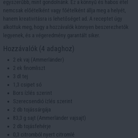
egyszerűbb, mint gondolnánk. Ez a könnyű és habos étel
nemcsak előételként vagy főételként állja meg a helyét,
hanem kreativitásra is lehetőséget ad. A receptet úgy
alkottuk meg, hogy a hozzávalók könnyen beszerezhetők
legyenek, és a végeredmény garantált siker.
Hozzávalók (4 adaghoz)
2 ek vaj (Ammerländer)
2 ek finomliszt
3 dl tej
1,3 csipet só
Bors ízlés szerint
Szerecsendió ízlés szerint
2 db tojássárgája
83,3 g sajt (Ammerländer vajsajt)
2 db tojásfehérje
0,3 citromból nyert citromlé