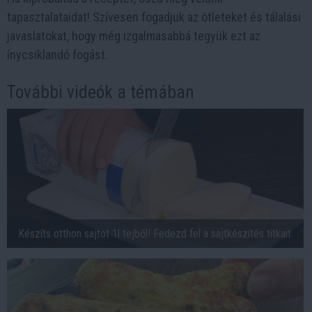
tapasztalataidat! Szívesen fogadjuk az ötleteket és tálalási
javaslatokat, hogy még izgalmasabbá tegyük ezt az
ínycsiklandó fogást.
További videók a témában
Készíts otthon sajtot 1l tejből! Fedezd fel a sajtkészítés titkait.