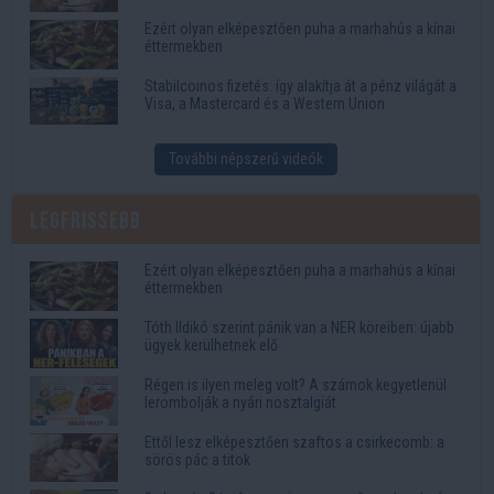
Ezért olyan elképesztően puha a marhahús a kínai
éttermekben
Stabilcoinos fizetés: így alakítja át a pénz világát a
Visa, a Mastercard és a Western Union
További népszerű videók
Legfrissebb
Ezért olyan elképesztően puha a marhahús a kínai
éttermekben
Tóth Ildikó szerint pánik van a NER köreiben: újabb
ügyek kerülhetnek elő
Régen is ilyen meleg volt? A számok kegyetlenül
lerombolják a nyári nosztalgiát
Ettől lesz elképesztően szaftos a csirkecomb: a
sörös pác a titok