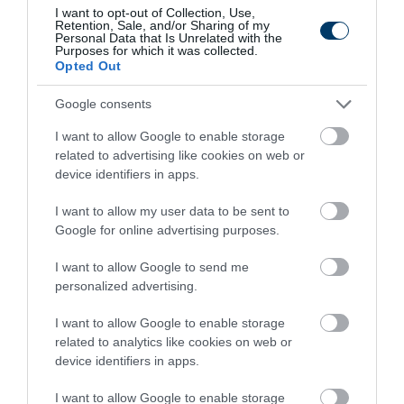
I want to opt-out of Collection, Use,
Retention, Sale, and/or Sharing of my
Personal Data that Is Unrelated with the
Purposes for which it was collected.
Opted Out
Google consents
I want to allow Google to enable storage
related to advertising like cookies on web or
device identifiers in apps.
Stop Eating These 3 Foods That Are Known to
I want to allow my user data to be sent to
Cause Parasites
Google for online advertising purposes.
More
I want to allow Google to send me
490
27
395
personalized advertising.
I want to allow Google to enable storage
related to analytics like cookies on web or
2 h 54 min
device identifiers in apps.
I want to allow Google to enable storage