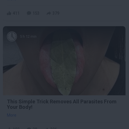
411
153
379
5 h 12 min
This Simple Trick Removes All Parasites From
Your Body!
More