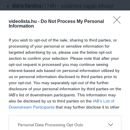
Mária Karolina
(1748) – születése napján elhunyt
Mária Johanna Gabriella
(1750–1762) – himlő áldozata
videolista.hu -
Do Not Process My Personal
Information
Mária Jozefa Gabriella
(1751–1767) – himlő áldozata
If you wish to opt-out of the sale, sharing to third parties, or
Mária Karolina
(1752–1814) – Nápoly–Szicília
processing of your personal or sensitive information for
királynéja
targeted advertising by us, please use the below opt-out
section to confirm your selection. Please note that after your
Ferdinánd Károly Antal
(1754–1806) – Lombardia
opt-out request is processed you may continue seeing
interest-based ads based on personal information utilized by
kormányzója; Sárvár
us or personal information disclosed to third parties prior to
your opt-out. You may separately opt-out of the further
Mária Antónia (Marie Antoinette)
(1755–1793) –
disclosure of your personal information by third parties on the
Franciaország királynéja
IAB’s list of downstream participants. This information may
also be disclosed by us to third parties on the
IAB’s List of
Miksa Ferenc
(1756–1801) – kölni érsek, Beethoven
Downstream Participants
that may further disclose it to other
mecénása
third parties.
Please note that this website/app uses one or more Google
Personal Data Processing Opt Outs
Összegzés
services and may gather and store information including but