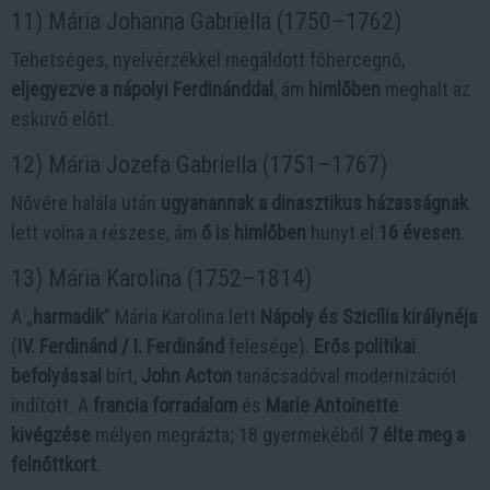
11) Mária Johanna Gabriella (1750–1762)
Tehetséges, nyelvérzékkel megáldott főhercegnő,
eljegyezve a nápolyi Ferdinánddal
, ám
himlőben
meghalt az
esküvő előtt.
12) Mária Jozefa Gabriella (1751–1767)
Nővére halála után
ugyanannak a dinasztikus házasságnak
lett volna a részese, ám
ő is himlőben
hunyt el
16 évesen
.
13) Mária Karolina (1752–1814)
A „
harmadik
” Mária Karolina lett
Nápoly és Szicília királynéja
(
IV. Ferdinánd / I. Ferdinánd
felesége).
Erős politikai
befolyással
bírt,
John Acton
tanácsadóval modernizációt
indított. A
francia forradalom
és
Marie Antoinette
kivégzése
mélyen megrázta; 18 gyermekéből
7 élte meg a
felnőttkort
.