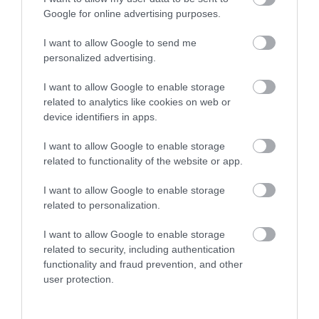
Google for online advertising purposes.
I want to allow Google to send me
personalized advertising.
I want to allow Google to enable storage
related to analytics like cookies on web or
Fungus Is A Parasite, And It Dies From A Drop Of
device identifiers in apps.
Plain...
More
I want to allow Google to enable storage
related to functionality of the website or app.
472
150
357
I want to allow Google to enable storage
related to personalization.
I want to allow Google to enable storage
10 h 22 min
related to security, including authentication
functionality and fraud prevention, and other
user protection.