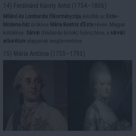
14) Ferdinánd Károly Antal (1754–1806)
Milánó és Lombardia főkormányzója
, később az
Este–
Modena-ház
örököse
Mária Beatrix d’Este
révén. Magyar
kötődése:
Sárvár
(Nádasdy-birtok) fejlesztése, a
sárvári
arborétum
alapjainak megteremtése.
15) Mária Antónia (1755–1793)