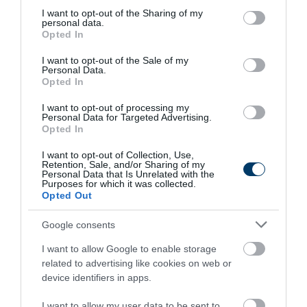
not limited to your visit or usage behaviour. You may click to
I want to opt-out of the Sharing of my
Mária Terézia gyermekei
egyszerre testesítették meg a
personal data.
grant or deny consent to Google and its third-party tags to
Opted In
Habsburg hatalmi stratégia
sikerét és törékenységét. A
use your data for below specified purposes in below Google
consent section.
dinasztikus
házassági szövetségek
Európa-szerte
I want to opt-out of the Sale of my
Personal Data.
befolyásolták a politikai viszonyokat, miközben a
Opted In
felvilágosult reformok
és a
rendi ellenállás
feszültségei a
I want to opt-out of processing my
birodalmi kormányzás határaira mutattak rá. A család
Personal Data for Targeted Advertising.
Opted In
története
udvari pompát
,
kultúrát
(Albertina, Beethoven),
tragédiát
(járványok, forradalmi kivégzések) és
I want to opt-out of Collection, Use,
Retention, Sale, and/or Sharing of my
államreformot
egyaránt magában foglal – ezért marad
Mária
Personal Data that Is Unrelated with the
Purposes for which it was collected.
Terézia dinasztiája
a 18. századi Európa egyik
Opted Out
legizgalmasabb és legtanulságosabb fejezete.
Google consents
I want to allow Google to enable storage
9 h 51 min
related to advertising like cookies on web or
device identifiers in apps.
I want to allow my user data to be sent to