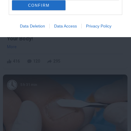
CONFIRM
Data Deletion
Data Access
Privacy Policy
This Simple Trick Removes All Parasites From
Your Body!
More
416
120
295
5 h 31 min