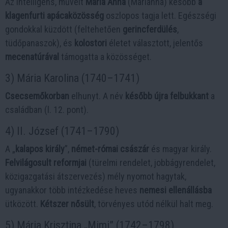
Az intelligens, művelt
Mária Anna
(Marianna) később
a
klagenfurti apácaközösség
oszlopos tagja lett. Egészségi
gondokkal küzdött (feltehetően
gerincferdülés
,
tüdőpanaszok), és
kolostori
életet választott, jelentős
mecenatúrával
támogatta a közösséget.
3) Mária Karolina (1740–1741)
Csecsemőkorban
elhunyt. A név
később újra felbukkant
a
családban (l. 12. pont).
4) II. József (1741–1790)
A „
kalapos király
”,
német-római császár
és magyar király.
Felvilágosult reformjai
(türelmi rendelet, jobbágyrendelet,
közigazgatási átszervezés) mély nyomot hagytak,
ugyanakkor több intézkedése heves
nemesi ellenállásba
ütközött.
Kétszer nősült
, törvényes utód nélkül halt meg.
5) Mária Krisztina „Mimi” (1742–1798)