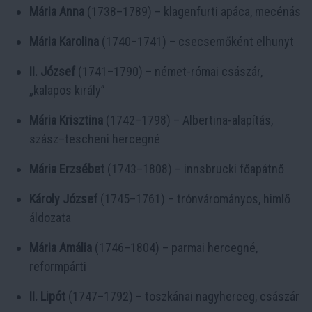
Mária Anna
(1738–1789) – klagenfurti apáca, mecénás
Mária Karolina
(1740–1741) – csecsemőként elhunyt
II. József
(1741–1790) – német-római császár,
„kalapos király”
Mária Krisztina
(1742–1798) – Albertina-alapítás,
szász–tescheni hercegné
Mária Erzsébet
(1743–1808) – innsbrucki főapátnő
Károly József
(1745–1761) – trónvárományos, himlő
áldozata
Mária Amália
(1746–1804) – parmai hercegné,
reformpárti
II. Lipót
(1747–1792) – toszkánai nagyherceg, császár