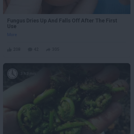
Fungus Dries Up And Falls Off After The First
Use
More
208
42
305
3 h 3 min