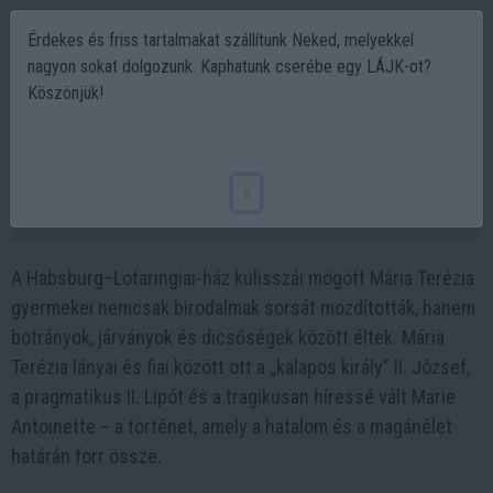
Érdekes és friss tartalmakat szállítunk Neked, melyekkel
nagyon sokat dolgozunk. Kaphatunk cserébe egy LÁJK-ot?
Köszönjük!
Mária Terézia 16 gyermeke: titkok,
tragédiák és hatalom
x
2025-10-08 20:22
A Habsburg–Lotaringiai-ház kulisszái mögött Mária Terézia
gyermekei nemcsak birodalmak sorsát mozdították, hanem
botrányok, járványok és dicsőségek között éltek. Mária
Terézia lányai és fiai között ott a „kalapos király” II. József,
a pragmatikus II. Lipót és a tragikusan híressé vált Marie
Antoinette – a történet, amely a hatalom és a magánélet
határán forr össze.