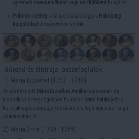
gyermek
csecsemőként
vagy
serdülőként
hunyt el.
Politikai szerep
: a lányok házasságai a
Habsburg
külpolitika
kulcseszközei voltak.
Időrend és életrajzi összefoglalók
1) Mária Erzsébet (1737–1740)
Az elsőszülött
Mária Erzsébet Amália
csecsemő- és
kisdedkori betegségekben hunyt el.
Korai halála
jelzi a
korszak egészségügyi kockázatait a legmagasabb rangú
családokban is.
2) Mária Anna (1738–1789)