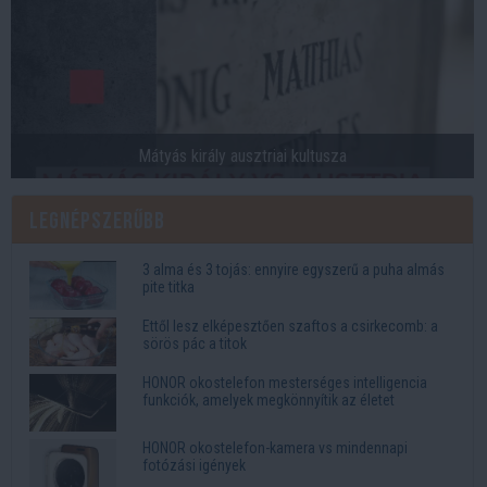
Mátyás király ausztriai kultusza
Legnépszerűbb
3 alma és 3 tojás: ennyire egyszerű a puha almás
pite titka
Ettől lesz elképesztően szaftos a csirkecomb: a
sörös pác a titok
HONOR okostelefon mesterséges intelligencia
funkciók, amelyek megkönnyítik az életet
HONOR okostelefon-kamera vs mindennapi
fotózási igények