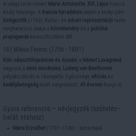
A világszerte ismert
Marie Antoinette
,
XVI. Lajos
francia
király felesége. A
francia forradalom
idején a királyi párt
kivégezték
(1793). Kultúr- és
udvari reprezentáció
terén
meghatározó, alakja a
közvélemény
és a
politikai
propaganda
kereszttüzében állt.
16) Miksa Ferenc (1756–1801)
Köln választófejedelme és érseke
, a
Német Lovagrend
nagyura, a
zene mecénása
;
Ludwig van Beethoven
pályakezdését is támogatta. Egészsége
elhízás
és
kedélybetegség
miatt megromlott;
45 évesen
hunyt el.
Gyors referencia – névjegyzék (születés–
halál; státusz)
Mária Erzsébet
(1737–1740) – korai halál