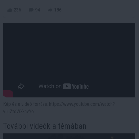
236
94
186
Kép és a videó forrása: https://www.youtube.com/watch?
v=uZtoWX-nvYo
További videók a témában