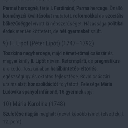
Parmai hercegné
, férje
I. Ferdinánd, Parma hercege
. Önálló
kormányzói kvalitásokat
mutatott,
reformokkal
és
szociális
bőkezűséggel
vívott ki népszerűséget. Házassága
politikai
érdek
mentén köttetett, de
hét gyermeket
szült.
9) II. Lipót (Péter Lipót) (1747–1792)
Toszkána nagyhercege
, majd
német-római császár
és
magyar király
II. Lipót
néven.
Reformpárti
, de
pragmatikus
uralkodó: Toszkánában
halálbüntetés-eltörlés
,
egészségügy és oktatás fejlesztése. Rövid császári
uralma alatt
konszolidációt
folytatott. Felesége
Mária
Ludovika spanyol infánsnő
,
16 gyermek
apja.
10) Mária Karolina (1748)
Születése napján
meghalt (nevet később ismét felvették; l.
12. pont).