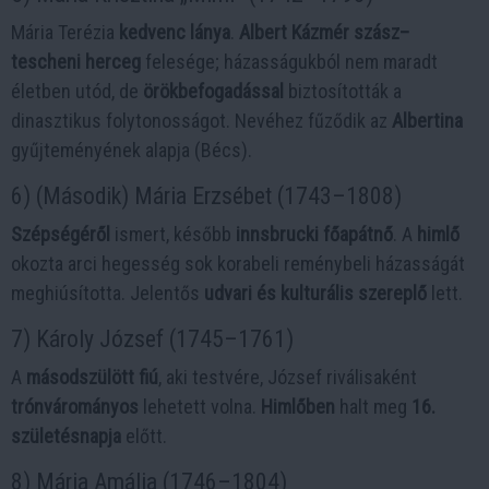
Mária Terézia
kedvenc lánya
.
Albert Kázmér szász–
tescheni herceg
felesége; házasságukból nem maradt
életben utód, de
örökbefogadással
biztosították a
dinasztikus folytonosságot. Nevéhez fűződik az
Albertina
gyűjteményének alapja (Bécs).
6) (Második) Mária Erzsébet (1743–1808)
Szépségéről
ismert, később
innsbrucki főapátnő
. A
himlő
okozta arci hegesség sok korabeli reménybeli házasságát
meghiúsította. Jelentős
udvari és kulturális szereplő
lett.
7) Károly József (1745–1761)
A
másodszülött fiú
, aki testvére, József riválisaként
trónvárományos
lehetett volna.
Himlőben
halt meg
16.
születésnapja
előtt.
8) Mária Amália (1746–1804)