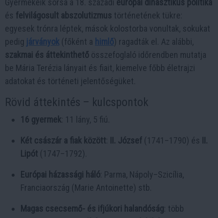
Gyermekeik sorsa a 18. századi
európai dinasztikus politika
és
felvilágosult abszolutizmus
történetének tükre:
egyesek trónra léptek, mások kolostorba vonultak, sokukat
pedig
járványok
(főként a
himlő
) ragadták el. Az alábbi,
szakmai és áttekinthető
összefoglaló időrendben mutatja
be Mária Terézia lányait és fiait, kiemelve főbb életrajzi
adatokat és történeti jelentőségüket.
Rövid áttekintés – kulcspontok
16 gyermek
: 11 lány, 5 fiú.
Két császár a fiak között
:
II. József
(1741–1790) és
II.
Lipót
(1747–1792).
Európai házassági háló
: Parma, Nápoly–Szicília,
Franciaország (Marie Antoinette) stb.
Magas csecsemő- és ifjúkori halandóság
: több