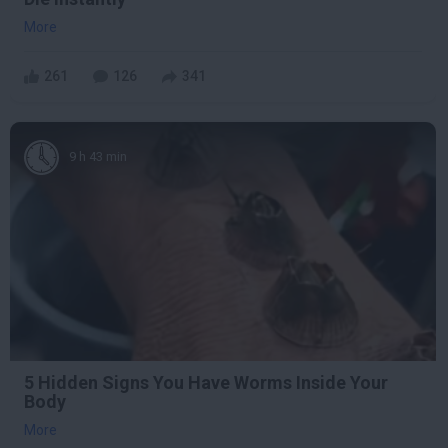
More
261
126
341
9 h 43 min
5 Hidden Signs You Have Worms Inside Your
Body
More