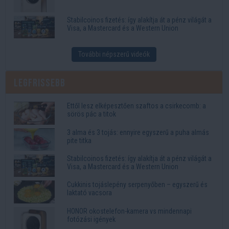
Stabilcoinos fizetés: így alakítja át a pénz világát a
Visa, a Mastercard és a Western Union
További népszerű videók
Legfrissebb
Ettől lesz elképesztően szaftos a csirkecomb: a
sörös pác a titok
3 alma és 3 tojás: ennyire egyszerű a puha almás
pite titka
Stabilcoinos fizetés: így alakítja át a pénz világát a
Visa, a Mastercard és a Western Union
Cukkinis tojáslepény serpenyőben – egyszerű és
laktató vacsora
HONOR okostelefon-kamera vs mindennapi
fotózási igények