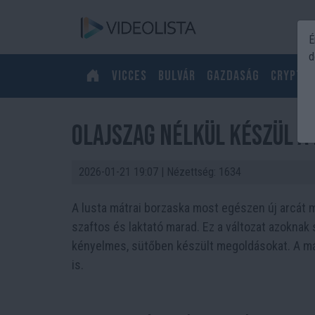
É
d
Vicces
Bulvár
Gazdaság
Crypto
Olajszag nélkül készül a
2026-01-21 19:07
| Nézettség: 1634
A lusta mátrai borzaska most egészen új arcát m
szaftos és laktató marad. Ez a változat azoknak s
kényelmes, sütőben készült megoldásokat. A má
is.