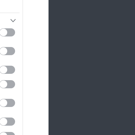
s bunda
 arányok