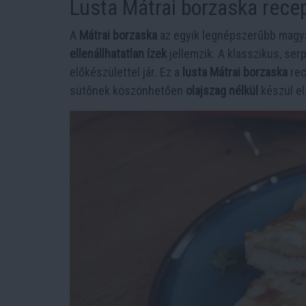
Lusta Mátrai borzaska recep
A
Mátrai borzaska
az egyik legnépszerűbb magya
ellenállhatatlan ízek
jellemzik. A klasszikus, ser
előkészülettel jár. Ez a
lusta Mátrai borzaska
rec
sütőnek köszönhetően
olajszag nélkül
készül el