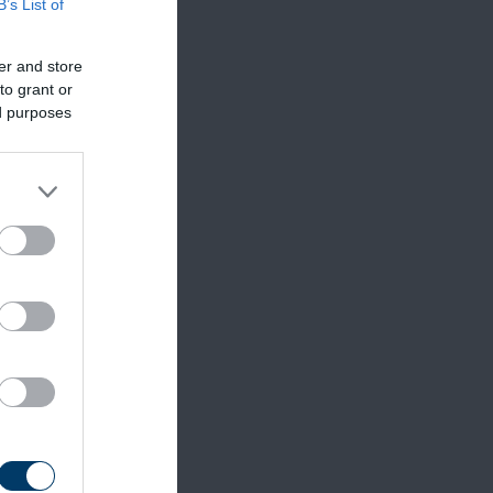
B’s List of
er and store
to grant or
ed purposes