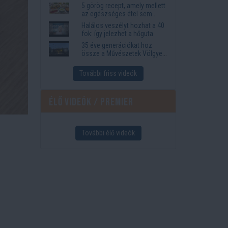
5 görög recept, amely mellett
az egészséges étel sem
tűnik lemondásnak
Halálos veszélyt hozhat a 40
fok: így jelezhet a hőguta
35 éve generációkat hoz
össze a Művészetek Völgye
– megvan a 2027-es időpont
és a bérletár
További friss videók
Élő videók / Premier
További élő videók