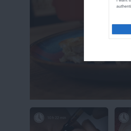
authenti
10 h 22 min