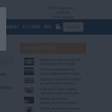
2026. augusztus 6.,
csütörtök
Berta névnapja
Tudomány
Életmód
más
Legnépszerűbb
Halálos veszélyt hozhat a 40
fok: így jelezhet a hőguta
35 éve generációkat hoz
égis
össze a Művészetek Völgye
– megvan a 2027-es időpont
5 görög recept, amely mellett
és a bérletár
az egészséges étel sem
aktikus
tűnik lemondásnak
3 alma és 3 tojás: ennyire
egyszerű a puha almás pite
titka
HONOR okostelefon
mesterséges intelligencia
funkciók, amelyek
HONOR okostelefon-kamera
megkönnyítik az életet