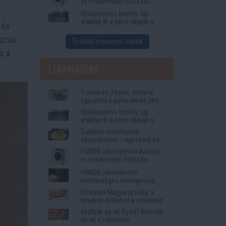
vs mindennapi fotózási
igények
Stabilcoinos fizetés: így
alakítja át a pénz világát a
és
Visa, a Mastercard és a
Western Union
sszas
További népszerű videók
és a
Legfrissebb
3 alma és 3 tojás: ennyire
egyszerű a puha almás pite
titka
Stabilcoinos fizetés: így
alakítja át a pénz világát a
Visa, a Mastercard és a
Cukkinis tojáslepény
Western Union
serpenyőben – egyszerű és
laktató vacsora
HONOR okostelefon-kamera
vs mindennapi fotózási
igények
HONOR okostelefon
mesterséges intelligencia
funkciók, amelyek
Kiszárad Magyarország: a
megkönnyítik az életet
talajban dőlhet el a vízválság
Betiltják az air fryert? Kiderült,
mi áll a háttérben