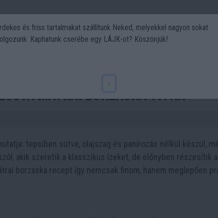
rdekes és friss tartalmakat szállítunk Neked, melyekkel nagyon sokat
olgozunk. Kaphatunk cserébe egy LÁJK-ot? Köszönjük!
Politika
Art
Kert
DIY
Gasztro
Utazás
Sport
x
 lusta mátrai borzaska titka
utatja: tepsiben sütve, olajszag és panírozás nélkül készül, m
zól, akik szeretik a klasszikus ízeket, de előnyben részesítik a
trai borzaska recept így nemcsak finom, hanem meglepően pr