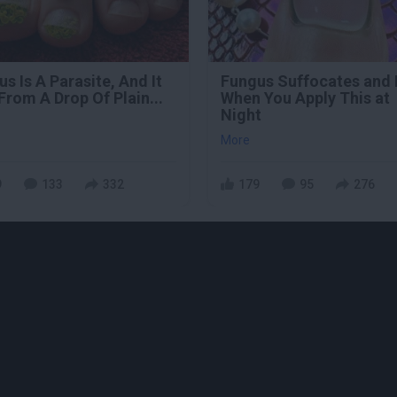
s Is A Parasite, And It
Fungus Suffocates and 
From A Drop Of Plain...
When You Apply This at
Night
More
9
133
332
179
95
276