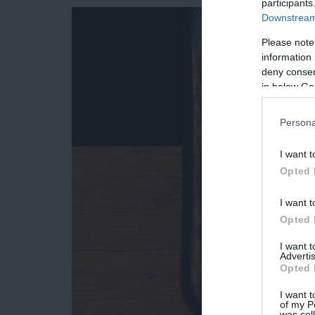
participants
Downstream 
Please note
information 
deny consent
in below Go
Persona
I want t
Opted 
I want t
Opted 
I want 
Advertis
Opted 
I want t
of my P
was col