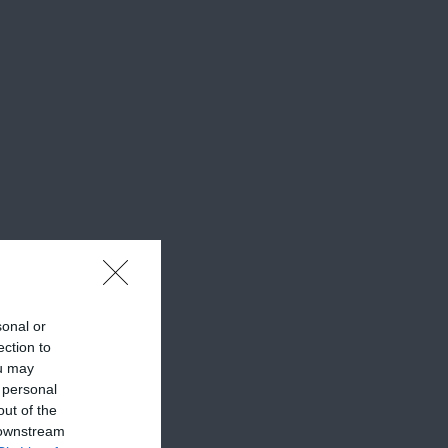
sonal or
ection to
ou may
 personal
out of the
 downstream