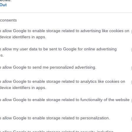
Out
consents
o allow Google to enable storage related to advertising like cookies on
evice identifiers in apps.
o allow my user data to be sent to Google for online advertising
s.
átrai borzaska
elkészítéséhez: a hús szaftos marad, a
krumpli
arakteres, mégis harmonikus lezárást ad az ételnek. A pontos
to allow Google to send me personalized advertising.
jos
, mégis
klasszikusan mátrai ízvilágú
legyen.
o allow Google to enable storage related to analytics like cookies on
evice identifiers in apps.
o allow Google to enable storage related to functionality of the website
o allow Google to enable storage related to personalization.
o allow Google to enable storage related to security, including