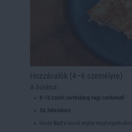
Hozzávalók (4–6 személyre)
A húshoz:
8–10 szelet sertéskaraj vagy csirkemell
Só, feketebors
Kevés
liszt
a húsok enyhe megforgatásáho