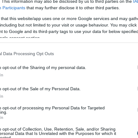
. This information may also be disclosed by us to third parties on the
IA
Participants
that may further disclose it to other third parties.
 that this website/app uses one or more Google services and may gath
including but not limited to your visit or usage behaviour. You may click 
 to Google and its third-party tags to use your data for below specifi
ogle consent section.
l Data Processing Opt Outs
o opt-out of the Sharing of my personal data.
In
o opt-out of the Sale of my Personal Data.
In
to opt-out of processing my Personal Data for Targeted
ing.
In
o opt-out of Collection, Use, Retention, Sale, and/or Sharing
ersonal Data that Is Unrelated with the Purposes for which it
lected.