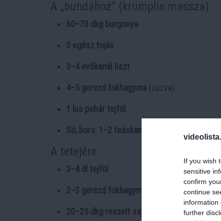
A „bundához” (krumplis massza):
60–70 dkg burgonya
3 egész tojás
3–4 evőkanál liszt
4–5 gerezd fokhagyma
(zúzva)
1 kis pohár tejföl
Só, bors
,
1–2 teáskanál majoránna
videolista
A tetejére:
If you wish 
3–4 dl tejföl
sensitive in
confirm you
2–3 gerezd fokhagyma
continue se
information 
20–25 dkg reszelt sajt
further disc