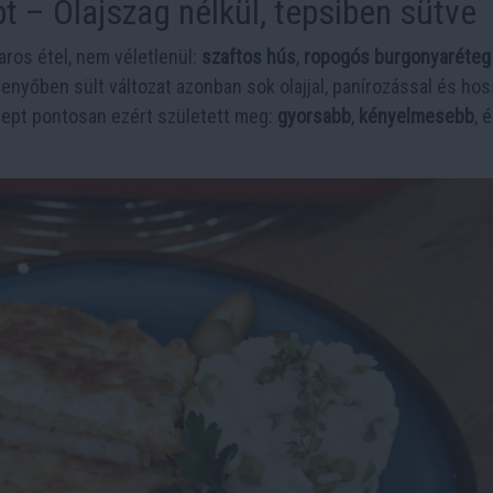
t – Olajszag nélkül, tepsiben sütve
ros étel, nem véletlenül:
szaftos hús
,
ropogós burgonyaréteg
penyőben sült változat azonban sok olajjal, panírozással és ho
ept pontosan ezért született meg:
gyorsabb
,
kényelmesebb
, 
.