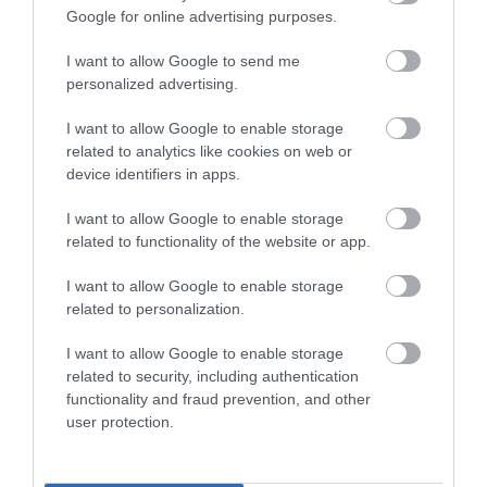
Google for online advertising purposes.
I want to allow Google to send me
This Simple Trick Removes All Parasites From
personalized advertising.
Your Body!
More
I want to allow Google to enable storage
related to analytics like cookies on web or
360
25
85
device identifiers in apps.
I want to allow Google to enable storage
related to functionality of the website or app.
10 h 30 min
I want to allow Google to enable storage
related to personalization.
I want to allow Google to enable storage
related to security, including authentication
functionality and fraud prevention, and other
user protection.