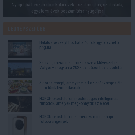
Nyugdíjba beszámító iskolai évek - szakmunkás, szakiskola,
egyetemi évek beszámítása nyugdíjba
Legnépszerűbb
Halálos veszélyt hozhat a 40 fok: így jelezhet a
hőguta
35 éve generációkat hoz össze a Művészetek
Völgye – megvan a 2027-es időpont és a bérletár
5 görög recept, amely mellett az egészséges étel
sem tűnik lemondásnak
HONOR okostelefon mesterséges intelligencia
funkciók, amelyek megkönnyítik az életet
HONOR okostelefon-kamera vs mindennapi
fotózási igények