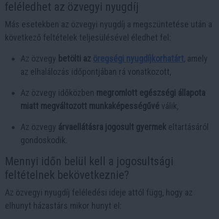
feléledhet az özvegyi nyugdíj
Más esetekben az özvegyi nyugdíj a megszüntetése után a
következő feltételek teljesülésével éledhet fel:
Az özvegy
betölti az
öregségi nyugdíjkorhatárt
, amely
az elhalálozás időpontjában rá vonatkozott,
Az özvegy időközben
megromlott egészségi állapota
miatt megváltozott munkaképességűvé
válik,
Az özvegy
árvaellátásra jogosult gyermek
eltartásáról
gondoskodik.
Mennyi időn belül kell a jogosultsági
feltételnek bekövetkeznie?
Az özvegyi nyugdíj feléledési ideje attól függ, hogy az
elhunyt házastárs mikor hunyt el: