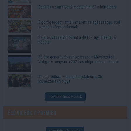
Betiltják az air fryert? Kiderült, mi áll a háttérben
5 görög recept, amely mellett az egészséges étel
sem tűnik lemondásnak
Halálos veszélyt hozhat a 40 fok: így jelezhet a
hőguta
35 éve generációkat hoz össze a Művészetek
Völgye – megvan a 2027-es időpont és a bérletár
10 nap kultúra – elindult a jubileumi, 35.
Művészetek Völgye
További friss videók
Élő videók / Premier
További élő videók