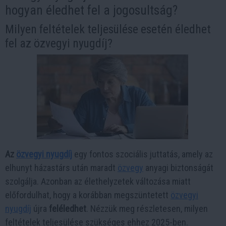
hogyan éledhet fel a jogosultság?
Milyen feltételek teljesülése esetén éledhet
fel az özvegyi nyugdíj?
Az
özvegyi nyugdíj
egy fontos szociális juttatás, amely az
elhunyt házastárs után maradt
özvegy
anyagi biztonságát
szolgálja. Azonban az élethelyzetek változása miatt
előfordulhat, hogy a korábban megszüntetett
özvegyi
nyugdíj
újra
feléledhet
. Nézzük meg részletesen, milyen
feltételek teljesülése szükséges ehhez 2025-ben.