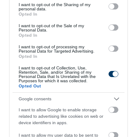
not limited to your visit or usage behaviour. You may click to
I want to opt-out of the Sharing of my
personal data.
grant or deny consent to Google and its third-party tags to
Opted In
use your data for below specified purposes in below Google
consent section.
I want to opt-out of the Sale of my
Personal Data.
Stop Eating These 3 Foods That Are Known to
Opted In
Cause Parasites
I want to opt-out of processing my
More
Personal Data for Targeted Advertising.
Opted In
268
42
385
I want to opt-out of Collection, Use,
Retention, Sale, and/or Sharing of my
Personal Data that Is Unrelated with the
Purposes for which it was collected.
Opted Out
56 min
Google consents
I want to allow Google to enable storage
related to advertising like cookies on web or
device identifiers in apps.
I want to allow my user data to be sent to