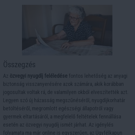
Összegzés
Az
özvegyi nyugdíj feléledése
fontos lehetőség az anyagi
biztonság visszanyerésére azok számára, akik korábban
jogosultak voltak rá, de valamilyen okból elveszítették azt.
Legyen szó új házasság megszűnéséről, nyugdíjkorhatár
betöltéséről, megromlott egészségi állapotról vagy
gyermek eltartásáról, a megfelelő feltételek fennállása
esetén az özvegyi nyugdíj ismét járhat. Az igénylés
folyamata ma már online is egyszerűen, az
Ügyfélkapun