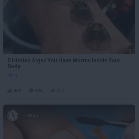
5 Hidden Signs You Have Worms Inside Your
Body
More
403
148
277
4 h 53 min