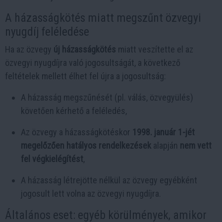
A házasságkötés miatt megszűnt özvegyi
nyugdíj feléledése
Ha az özvegy
új házasságkötés
miatt veszítette el az
özvegyi nyugdíjra való jogosultságát, a következő
feltételek mellett élhet fel újra a jogosultság:
A házasság megszűnését (pl. válás, özvegyülés)
követően kérhető a feléledés,
Az özvegy a házasságkötéskor
1998. január 1-jét
megelőzően hatályos rendelkezések
alapján
nem vett
fel végkielégítést
,
A házasság létrejötte nélkül az özvegy egyébként
jogosult lett volna az özvegyi nyugdíjra.
Általános eset: egyéb körülmények, amikor