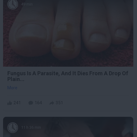
49 min
Fungus Is A Parasite, And It Dies From A Drop Of
Plain...
More
241
164
351
11 h 36 min