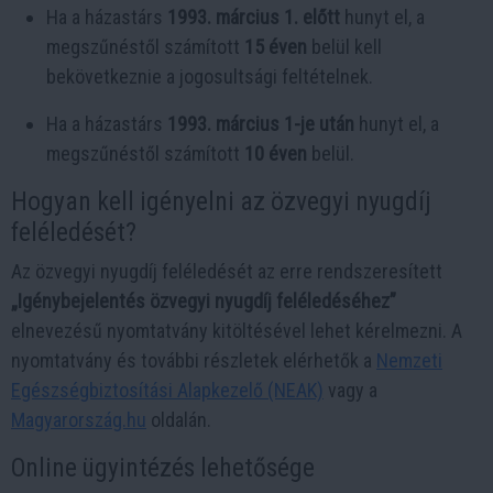
Ha a házastárs
1993. március 1. előtt
hunyt el, a
megszűnéstől számított
15 éven
belül kell
bekövetkeznie a jogosultsági feltételnek.
Ha a házastárs
1993. március 1-je után
hunyt el, a
megszűnéstől számított
10 éven
belül.
Hogyan kell igényelni az özvegyi nyugdíj
feléledését?
Az özvegyi nyugdíj feléledését az erre rendszeresített
„Igénybejelentés özvegyi nyugdíj feléledéséhez”
elnevezésű nyomtatvány kitöltésével lehet kérelmezni. A
nyomtatvány és további részletek elérhetők a
Nemzeti
Egészségbiztosítási Alapkezelő (NEAK)
vagy a
Magyarország.hu
oldalán.
Online ügyintézés lehetősége