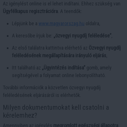
Az igénylést online is el lehet indítani. Ehhez szükség van
Ügyfélkapus regisztrációra
. A teendők:
Lépjünk be a
www.magyarorszag.hu
oldalra,
A keresőbe írjuk be:
„özvegyi nyugdíj feléledése”
,
Az első találatra kattintva elérhető az
Özvegyi nyugdíj
feléledésének megállapítására irányuló eljárás
,
Itt található az
„Ügyintézés indítása”
gomb, amely
segítségével a folyamat online lebonyolítható.
További információk a közvetlen
özvegyi nyugdíj
feléledésének eljárásáról
is elérhetők.
Milyen dokumentumokat kell csatolni a
kérelemhez?
Amennyiben az igénylés
megromlott egészségi állapotra