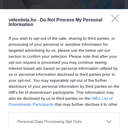
videolista.hu -
Do Not Process My Personal
Information
If you wish to opt-out of the sale, sharing to third parties, or
Fungus Dries Up And Falls Off After The First
processing of your personal or sensitive information for
Use
targeted advertising by us, please use the below opt-out
section to confirm your selection. Please note that after your
More
opt-out request is processed you may continue seeing
interest-based ads based on personal information utilized by
167
80
373
us or personal information disclosed to third parties prior to
your opt-out. You may separately opt-out of the further
disclosure of your personal information by third parties on the
IAB’s list of downstream participants. This information may
6 h 19 min
also be disclosed by us to third parties on the
IAB’s List of
Downstream Participants
that may further disclose it to other
third parties.
Please note that this website/app uses one or more Google
Personal Data Processing Opt Outs
services and may gather and store information including but