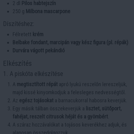
2 dl
Pilos habtejszín
250 g
Milbona mascarpone
Díszítéshez:
Félretett
krém
Belbake fondant, marcipán vagy kész figura (pl. répák)
Durvára vágott pekándió
Elkészítés
1. A piskóta elkészítése
A
megtisztított répát
apró lyukú reszelőn lereszeljük,
majd kissé kinyomkodjuk a felesleges nedvességtől.
Az
egész tojásokat
a barnacukorral habosra keverjük.
Egy másik tálban összekeverjük a
lisztet, sütőport,
fahéjat, reszelt citrusok héját és a gyömbért
.
A száraz hozzávalókat a tojásos keverékhez adjuk, és
alaposan összedolgozzuk.