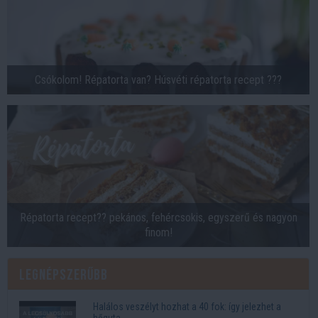
Csókolom! Répatorta van? Húsvéti répatorta recept ???
Répatorta recept?? pekános, fehércsokis, egyszerű és nagyon
finom!
Legnépszerűbb
Halálos veszélyt hozhat a 40 fok: így jelezhet a
hőguta