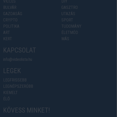
VICCES
DIY
BULVÁR
GASZTRO
GAZDASÁG
UTAZÁS
CRYPTO
SPORT
POLITIKA
TUDOMÁNY
ART
ÉLETMÓD
KERT
MÁS
KAPCSOLAT
info@videolista.hu
LEGEK
LEGFRISSEBB
LEGNÉPSZERŰBB
KIEMELT
ÉLŐ
KÖVESS MINKET!