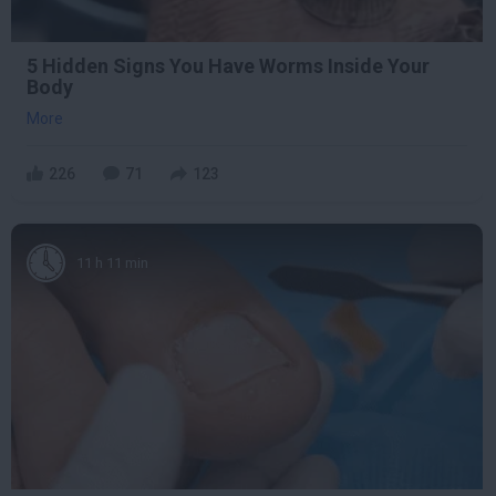
5 Hidden Signs You Have Worms Inside Your
Body
More
226
71
123
11 h 11 min