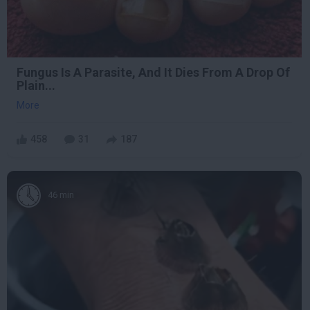
Fungus Is A Parasite, And It Dies From A Drop Of
Plain...
More
458
31
187
46 min