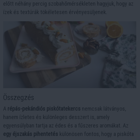
előtt néhány percig szobahőmérsékleten hagyjuk, hogy az
ízek és textúrák tökéletesen érvényesüljenek.
Összegzés
A
répás-pekándiós piskótatekercs
nemcsak látványos,
hanem ízletes és különleges desszert is, amely
egyensúlyban tartja az édes és a fűszeres aromákat. Az
egy éjszakás pihentetés
különösen fontos, hogy a piskóta