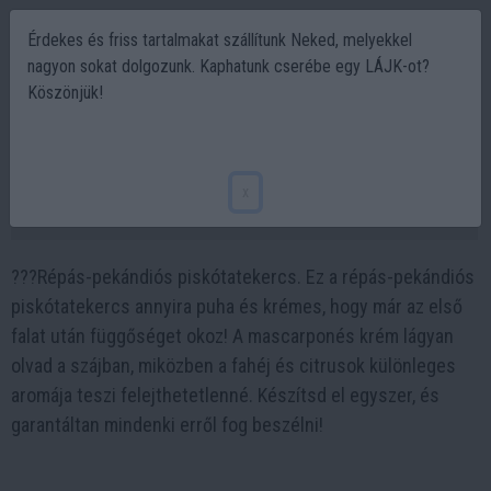
Érdekes és friss tartalmakat szállítunk Neked, melyekkel
nagyon sokat dolgozunk. Kaphatunk cserébe egy LÁJK-ot?
Köszönjük!
RÉPATORTA PISKÓTATEKERCS ?? húsvéti
sütemény - 3 titok, amitől tökéletes lesz!
x
2025-03-15 09:05
???Répás-pekándiós piskótatekercs. Ez a répás-pekándiós
piskótatekercs annyira puha és krémes, hogy már az első
falat után függőséget okoz! A mascarponés krém lágyan
olvad a szájban, miközben a fahéj és citrusok különleges
aromája teszi felejthetetlenné. Készítsd el egyszer, és
garantáltan mindenki erről fog beszélni!