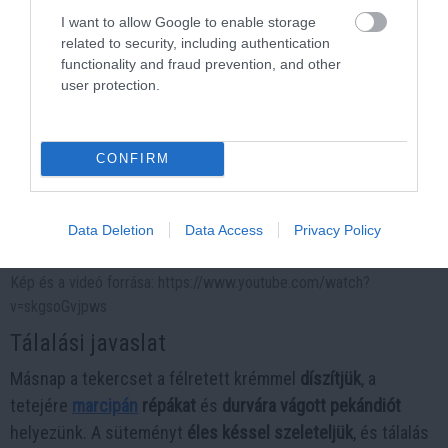
I want to allow Google to enable storage
related to security, including authentication
functionality and fraud prevention, and other
user protection.
CONFIRM
Data Deletion
Data Access
Privacy Policy
Kép és a videó forrása: https://www.youtube.com/watch?
v=skgsoGvjpws
Tálalási javaslat
Másnap a tekercset a félretett krémmel
díszítjük
, a
tetejére
marcipán
répákat
és
durvára vágott pekándiót
helyezünk. A süteményt
éles késsel szeleteljük
, és tálalás