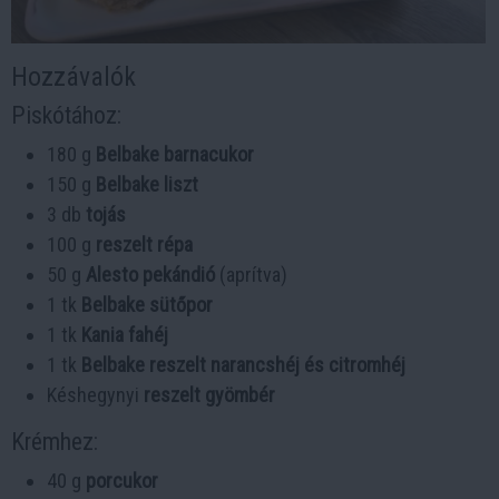
Hozzávalók
Piskótához:
180 g
Belbake barnacukor
150 g
Belbake liszt
3 db
tojás
100 g
reszelt répa
50 g
Alesto pekándió
(aprítva)
1 tk
Belbake sütőpor
1 tk
Kania fahéj
1 tk
Belbake reszelt narancshéj és citromhéj
Késhegynyi
reszelt gyömbér
Krémhez:
40 g
porcukor