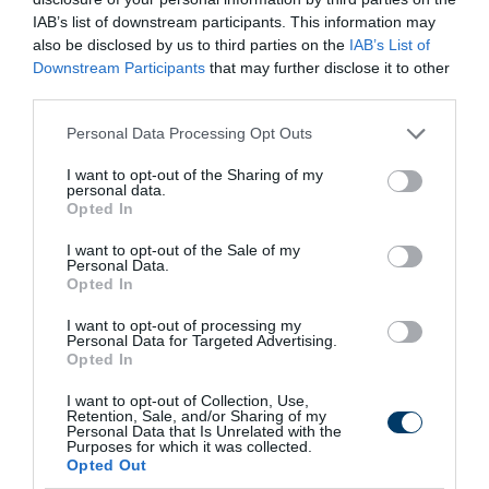
More
IAB’s list of downstream participants. This information may
also be disclosed by us to third parties on the
IAB’s List of
Downstream Participants
that may further disclose it to other
279
65
365
third parties.
Please note that this website/app uses one or more Google
Personal Data Processing Opt Outs
services and may gather and store information including but
4 h 57 min
not limited to your visit or usage behaviour. You may click to
I want to opt-out of the Sharing of my
personal data.
grant or deny consent to Google and its third-party tags to
Opted In
use your data for below specified purposes in below Google
consent section.
I want to opt-out of the Sale of my
Personal Data.
Opted In
I want to opt-out of processing my
Personal Data for Targeted Advertising.
Opted In
I want to opt-out of Collection, Use,
This Simple Trick Removes All Parasites From
Retention, Sale, and/or Sharing of my
Your Body!
Personal Data that Is Unrelated with the
Purposes for which it was collected.
More
Opted Out