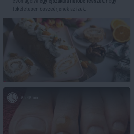
csomagolva
egy éjszakára hűtőbe tesszük
, hogy
tökéletesen összeérjenek az ízek.
9 h 49 min