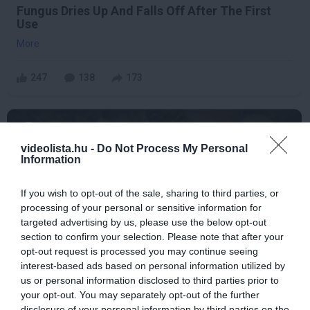
Fungus Dries Up And Falls Off After The First
Use
More
247
138
173
7 h 22 min
videolista.hu -
Do Not Process My Personal
Information
If you wish to opt-out of the sale, sharing to third parties, or
processing of your personal or sensitive information for
targeted advertising by us, please use the below opt-out
section to confirm your selection. Please note that after your
opt-out request is processed you may continue seeing
interest-based ads based on personal information utilized by
us or personal information disclosed to third parties prior to
Stop Eating These 3 Foods That Are Known to
your opt-out. You may separately opt-out of the further
Cause Parasites
disclosure of your personal information by third parties on the