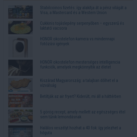
Stabilcoinos fizetés: így alakítja át a pénz világát a
Visa, a Mastercard és a Western Union
Cukkinis tojáslepény serpenyőben – egyszerű és
laktató vacsora
HONOR okostelefon-kamera vs mindennapi
fotózási igények
HONOR okostelefon mesterséges intelligencia
funkciók, amelyek megkönnyítik az életet
Kiszárad Magyarország: a talajban dőlhet el a
vízválság
Betiltják az air fryert? Kiderült, mi áll a háttérben
5 görög recept, amely mellett az egészséges étel
sem tűnik lemondásnak
Halálos veszélyt hozhat a 40 fok: így jelezhet a
hőguta