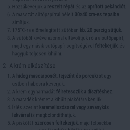
Hozzákeverjük a
reszelt répát
és az
aprított pekándiót
.
A masszát sütőpapírral bélelt
30×40 cm-es tepsibe
simítjuk.
175°C-ra előmelegített sütőben
kb. 20 percig sütjük
.
A sütőből kivéve azonnal eltávolítjuk róla a sütőpapírt,
majd egy másik sütőpapír segítségével
feltekerjük
, és
hagyjuk teljesen kihűlni.
2. A krém elkészítése
A
hideg mascarponét, tejszínt és porcukrot
egy
üstben habosra keverjük.
A krém egyharmadát
félretesszük a díszítéshez
.
A maradék krémet a kihűlt piskótára kenjük.
Ízlés szerint
karamellszósszal vagy savanykás
lekvárral
is megbolondíthatjuk.
A piskótát
szorosan feltekerjük
, majd folpackba