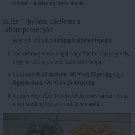
minden – a felesleg úgyis lehullik.
Sütés – így lesz tökéletes a
labancpecsenyéd
Helyezd a húsokat
sütőpapírral bélelt tepsibe
.
Locsold meg kevés olajjal (vagy fújd be olajspray-vel),
hogy ne száradjon ki és szép színt kapjon.
Süsd
alsó-felső sütésen 180 °C-on 55 percig
, vagy
légkeverésen 170 °C-on 25-30 percig
.
A sütés vége előtt 10 perccel érdemes ránézni, és ha
a sajt kezdene kifolyni, vedd ki hamarabb.