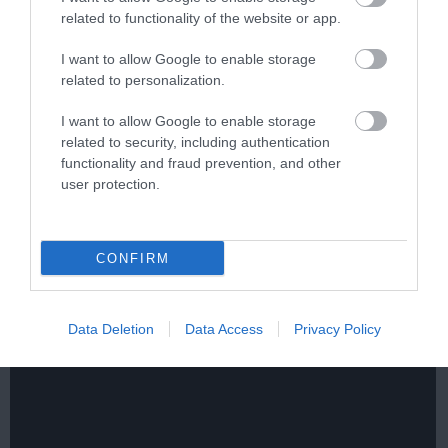
related to functionality of the website or app.
I want to allow Google to enable storage
related to personalization.
I want to allow Google to enable storage
related to security, including authentication
functionality and fraud prevention, and other
user protection.
One Teaspoon And All The Worms In The Body
Die Instantly
CONFIRM
More
303
161
157
Data Deletion
Data Access
Privacy Policy