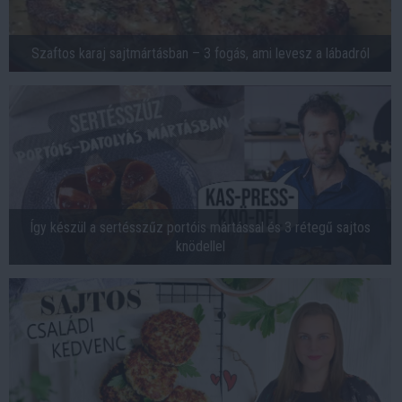
Szaftos karaj sajtmártásban – 3 fogás, ami levesz a lábadról
Így készül a sertésszűz portóis mártással és 3 rétegű sajtos
knödellel