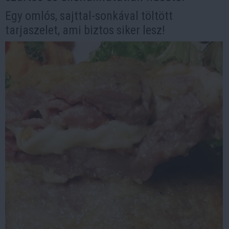
Egy omlós, sajttal-sonkával töltött
tarjaszelet, ami biztos siker lesz!