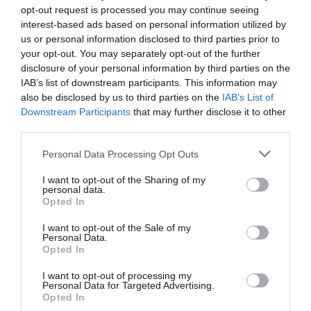
opt-out request is processed you may continue seeing
interest-based ads based on personal information utilized by
us or personal information disclosed to third parties prior to
your opt-out. You may separately opt-out of the further
11 h 46 min
disclosure of your personal information by third parties on the
IAB’s list of downstream participants. This information may
also be disclosed by us to third parties on the
IAB’s List of
Downstream Participants
that may further disclose it to other
third parties.
Please note that this website/app uses one or more Google
Personal Data Processing Opt Outs
services and may gather and store information including but
not limited to your visit or usage behaviour. You may click to
I want to opt-out of the Sharing of my
personal data.
grant or deny consent to Google and its third-party tags to
Opted In
use your data for below specified purposes in below Google
Fungus Dries Up And Falls Off After The First
consent section.
Use
I want to opt-out of the Sale of my
Personal Data.
More
Opted In
I want to opt-out of processing my
170
47
390
Personal Data for Targeted Advertising.
Opted In