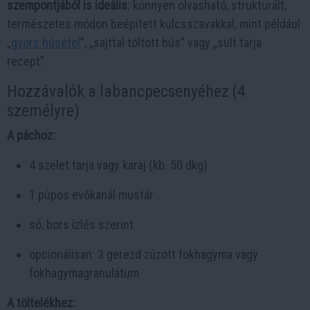
szempontjából is ideális
: könnyen olvasható, strukturált,
természetes módon beépített kulcsszavakkal, mint például
„
gyors húsétel
”, „sajttal töltött hús” vagy „sült tarja
recept”.
Hozzávalók a labancpecsenyéhez (4
személyre)
A páchoz:
4 szelet tarja vagy karaj (kb. 50 dkg)
1 púpos evőkanál mustár
só, bors ízlés szerint
opcionálisan: 3 gerezd zúzott fokhagyma vagy
fokhagymagranulátum
A töltelékhez: