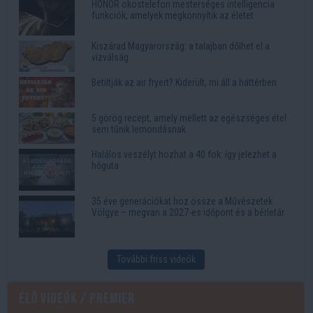
HONOR okostelefon mesterséges intelligencia
funkciók, amelyek megkönnyítik az életet
Kiszárad Magyarország: a talajban dőlhet el a
vízválság
Betiltják az air fryert? Kiderült, mi áll a háttérben
5 görög recept, amely mellett az egészséges étel
sem tűnik lemondásnak
Halálos veszélyt hozhat a 40 fok: így jelezhet a
hőguta
35 éve generációkat hoz össze a Művészetek
Völgye – megvan a 2027-es időpont és a bérletár
További friss videók
Élő videók / Premier