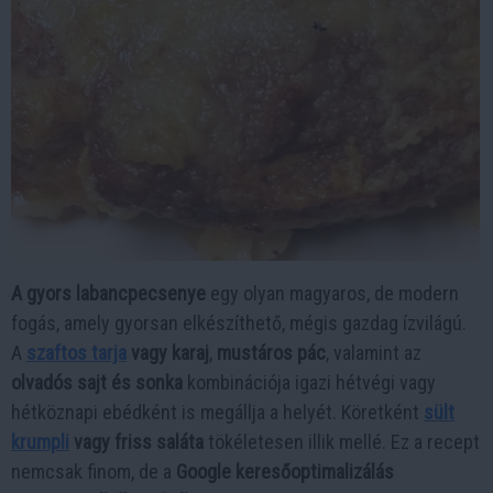
A gyors labancpecsenye
egy olyan magyaros, de modern
fogás, amely gyorsan elkészíthető, mégis gazdag ízvilágú.
A
szaftos tarja
vagy karaj
,
mustáros pác
, valamint az
olvadós sajt és sonka
kombinációja igazi hétvégi vagy
hétköznapi ebédként is megállja a helyét. Köretként
sült
krumpli
vagy friss saláta
tökéletesen illik mellé. Ez a recept
nemcsak finom, de a
Google keresőoptimalizálás