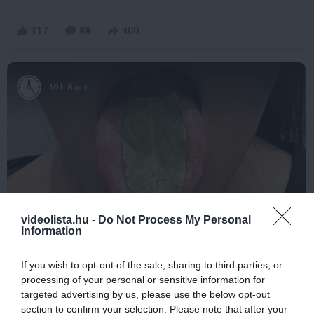
317
88
400
10 h 8 min
videolista.hu -
Do Not Process My Personal
Information
This Simple Trick Removes All Parasites From
Your Body!
If you wish to opt-out of the sale, sharing to third parties, or
More
processing of your personal or sensitive information for
targeted advertising by us, please use the below opt-out
section to confirm your selection. Please note that after your
221
176
104