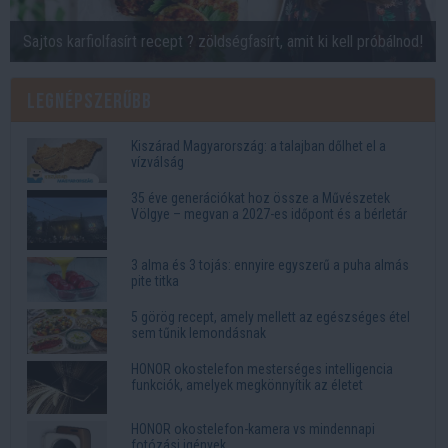
Sajtos karfiolfasírt recept ?️ zöldségfasírt, amit ki kell próbálnod!
Legnépszerűbb
Kiszárad Magyarország: a talajban dőlhet el a
vízválság
35 éve generációkat hoz össze a Művészetek
Völgye – megvan a 2027-es időpont és a bérletár
3 alma és 3 tojás: ennyire egyszerű a puha almás
pite titka
5 görög recept, amely mellett az egészséges étel
sem tűnik lemondásnak
HONOR okostelefon mesterséges intelligencia
funkciók, amelyek megkönnyítik az életet
HONOR okostelefon-kamera vs mindennapi
fotózási igények