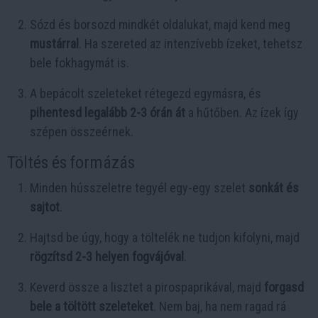
Sózd és borsozd mindkét oldalukat, majd kend meg
mustárral
. Ha szereted az intenzívebb ízeket, tehetsz
bele fokhagymát is.
A bepácolt szeleteket rétegezd egymásra, és
pihentesd legalább 2-3 órán át
a hűtőben. Az ízek így
szépen összeérnek.
Töltés és formázás
Minden hússzeletre tegyél egy-egy szelet
sonkát és
sajtot
.
Hajtsd be úgy, hogy a töltelék ne tudjon kifolyni, majd
rögzítsd 2-3 helyen fogvájóval
.
Keverd össze a lisztet a pirospaprikával, majd
forgasd
bele a töltött szeleteket
. Nem baj, ha nem ragad rá