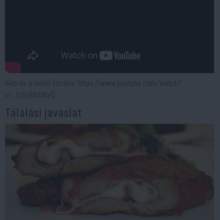
Kép és a videó forrása: https://www.youtube.com/watch?
v=_Li3yRREWvQ
Tálalási javaslat