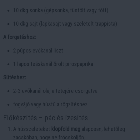
10 dkg sonka (gépsonka, füstölt vagy főtt)
10 dkg sajt (lapkasajt vagy szeletelt trappista)
A forgatáshoz:
2 púpos evőkanál liszt
1 lapos teáskanál őrölt pirospaprika
Sütéshez:
2-3 evőkanál olaj a tetejére csorgatva
fogvájó vagy hústű a rögzítéshez
Előkészítés – pác és ízesítés
A hússzeleteket
klopfold meg
alaposan, lehetőleg
zacskóban, hogy ne fröcsköljön.