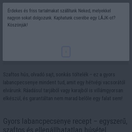
Érdekes és friss tartalmakat szállítunk Neked, melyekkel
nagyon sokat dolgozunk. Kaphatunk cserébe egy LÁJK-ot?
Köszönjük!
Szaftos labancpecsenye sajttal és
sonkával – gyors vacsoracsoda
x
2025-06-08 22:22
Szaftos hús, olvadó sajt, sonkás töltelék – ez a gyors
labancpecsenye mindent tud, amit egy hétvégi vacsorától
elvárunk. Ráadásul tarjából vagy karajból is villámgyorsan
elkészül, és garantáltan nem marad belőle egy falat sem!
Gyors labancpecsenye recept – egyszerű,
szaftos és ellenállhatatlan húsétel