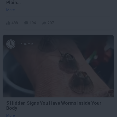
Plain...
More
488
194
207
1 h 16 min
5 Hidden Signs You Have Worms Inside Your
Body
More