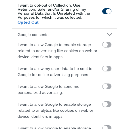
I want to opt-out of Collection, Use,
Retention, Sale, and/or Sharing of my
8 h 44 min
Personal Data that Is Unrelated with the
Purposes for which it was collected.
Opted Out
Google consents
I want to allow Google to enable storage
related to advertising like cookies on web or
device identifiers in apps.
I want to allow my user data to be sent to
Stop Eating These 3 Foods That Are Known to
Google for online advertising purposes.
Cause Parasites
I want to allow Google to send me
More
personalized advertising.
490
153
302
I want to allow Google to enable storage
related to analytics like cookies on web or
device identifiers in apps.
2 h 9 min
I want to allow Google to enable storage