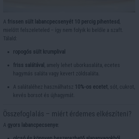
A
frissen sült labancpecsenyét
10 percig pihentesd
,
mielőtt felszeleteled – így nem folyik ki belőle a szaft.
Tálald:
ropogós sült krumplival
friss salátával
, amely lehet uborkasaláta, ecetes
hagymás saláta vagy kevert zöldsaláta.
A salátaléhez használhatsz
10%-os ecetet
, sót, cukrot,
kevés borsot és újhagymát.
Összefoglalás – miért érdemes elkészíteni?
A
gyors labancpecsenye
:
olcsó és könnyen beszerezhető alapanyagokból