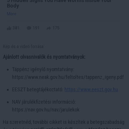
5 Hidden Signs You Have Worms Inside Your
Body
More
381
191
175
Kép és a videó forrása:
Ajánlott olvasnivalók és nyomtatványok:
Táppénz igénylő nyomtatvány:
https://www.neak.gov.hu/feltoltes/tappenz_igeny.pdf
EESZT betegtájékoztató:
https://www.eeszt.gov.hu
NAV járulékfizetési információ:
https://nav.gov.hu/nav/jarulekok
Ha szeretnéd, további cikket is készítek a betegszabadság