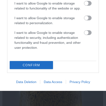
I want to allow Google to enable storage
related to functionality of the website or app.
I want to allow Google to enable storage
related to personalization.
This Simple Trick Removes All Parasites From
I want to allow Google to enable storage
Your Body!
related to security, including authentication
functionality and fraud prevention, and other
More
user protection.
206
140
192
CONFIRM
8 h 43 min
Data Deletion
Data Access
Privacy Policy