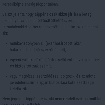
keresőképtelenség időpontjában.
Ez azt jelenti, hogy táppénz
csak akkor jár
, ha a beteg
személy hivatalosan
biztosítottként
szerepel a
társadalombiztosítás rendszerében. Ide tartozik mindenki,
aki:
munkaviszonyban áll (akár határozott, akár
határozatlan idejű szerződéssel),
egyéni vállalkozóként, őstermelőként be van jelentve
és biztosítottnak számít,
vagy megbízási szerződéssel dolgozik, és az adott
jövedelemszint alapján biztosítási kötelezettsége
keletkezik.
Nem jogosult táppénzre az, aki
nem rendelkezik biztosítási