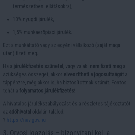
természetbeni ellátásokra),
10% nyugdíjjárulék,
1,5% munkaerőpiaci járulék.
Ezt a munkáltató vagy az egyéni vállalkozó (saját maga
után) fizeti meg.
Ha a
járulékfizetés szünetel
, vagy valaki
nem fizeti meg
a
szükséges összeget, akkor
elveszítheti a jogosultságát
a
táppénzre, még akkor is, ha biztosítottnak számít. Fontos
tehát a
folyamatos járulékfizetés
!
A hivatalos járulékszabályozást és a részletes tájékoztatót
az
adóhivatal
oldalán találod:
?
https://nav.gov.hu
3. Orvosi igazolás – bizonyítani kell a