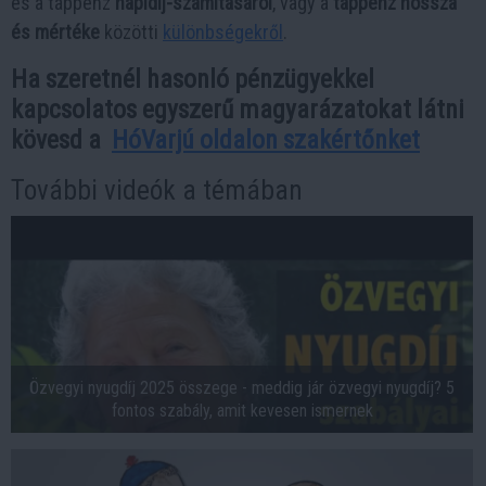
és a táppénz
napidíj-számításáról
, vagy a
táppénz hossza
és mértéke
közötti
különbségekről
.
Ha szeretnél hasonló pénzügyekkel
kapcsolatos egyszerű magyarázatokat látni
kövesd a
HóVarjú oldalon szakértőnket
További videók a témában
Özvegyi nyugdíj 2025 összege - meddig jár özvegyi nyugdíj? 5
fontos szabály, amit kevesen ismernek