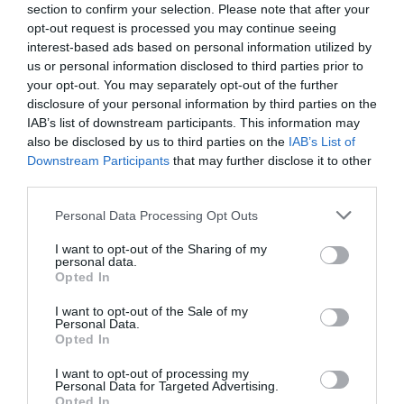
section to confirm your selection. Please note that after your
opt-out request is processed you may continue seeing
interest-based ads based on personal information utilized by
us or personal information disclosed to third parties prior to
your opt-out. You may separately opt-out of the further
disclosure of your personal information by third parties on the
IAB’s list of downstream participants. This information may
also be disclosed by us to third parties on the
IAB’s List of
Downstream Participants
that may further disclose it to other
third parties.
Fungus Is A Parasite, And It Dies From A Drop Of
Please note that this website/app uses one or more Google
Personal Data Processing Opt Outs
Plain...
services and may gather and store information including but
More
not limited to your visit or usage behaviour. You may click to
I want to opt-out of the Sharing of my
personal data.
grant or deny consent to Google and its third-party tags to
Opted In
use your data for below specified purposes in below Google
352
114
85
consent section.
I want to opt-out of the Sale of my
Personal Data.
Opted In
9 h 45 min
I want to opt-out of processing my
Personal Data for Targeted Advertising.
Opted In