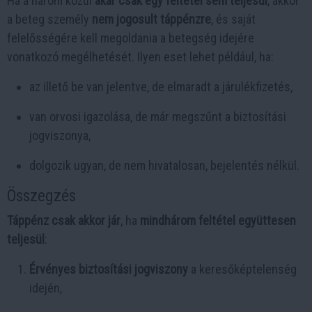
Ha a három közül
akár csak egy feltétel sem teljesül
, akkor
a beteg személy
nem jogosult táppénzre
, és saját
felelősségére kell megoldania a betegség idejére
vonatkozó megélhetését. Ilyen eset lehet például, ha:
az illető be van jelentve, de elmaradt a járulékfizetés,
van orvosi igazolása, de már megszűnt a biztosítási
jogviszonya,
dolgozik ugyan, de nem hivatalosan, bejelentés nélkül.
Összegzés
Táppénz csak akkor jár
, ha
mindhárom feltétel együttesen
teljesül
:
Érvényes biztosítási jogviszony
a keresőképtelenség
idején,