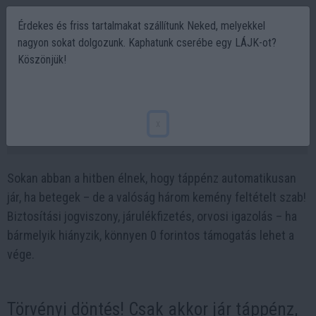
Érdekes és friss tartalmakat szállítunk Neked, melyekkel
nagyon sokat dolgozunk. Kaphatunk cserébe egy LÁJK-ot?
Köszönjük!
Törvényi csapda: 3 feltétel nélkül nem
kapsz egy fillér táppénzt sem!
x
2025-04-29 08:47
Sokan abban a hitben élnek, hogy táppénz automatikusan
jár, ha betegek – de a valóság három kemény feltételt szab!
Biztosítási jogviszony, járulékfizetés, orvosi igazolás – ha
bármelyik hiányzik, könnyen 0 forintos támogatás lehet a
vége.
Törvényi döntés! Csak akkor jár táppénz,