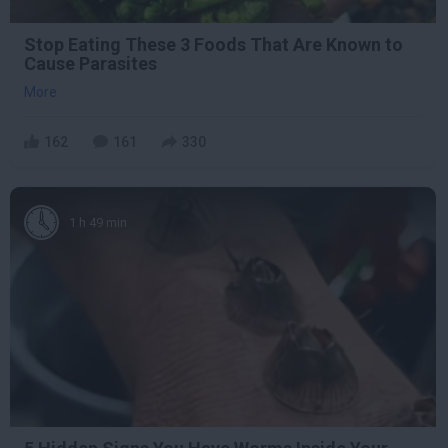
Stop Eating These 3 Foods That Are Known to
Cause Parasites
More
162
161
330
1 h 49 min