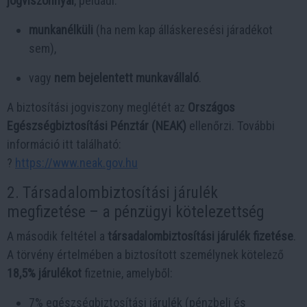
jogviszonnyal
, például:
munkanélküli
(ha nem kap álláskeresési járadékot
sem),
vagy
nem bejelentett munkavállaló
.
A biztosítási jogviszony meglétét az
Országos
Egészségbiztosítási Pénztár (NEAK)
ellenőrzi. További
információ itt található:
?
https://www.neak.gov.hu
2. Társadalombiztosítási járulék
megfizetése – a pénzügyi kötelezettség
A második feltétel a
társadalombiztosítási járulék fizetése
.
A törvény értelmében a biztosított személynek kötelező
18,5% járulékot
fizetnie, amelyből:
7% egészségbiztosítási járulék (pénzbeli és