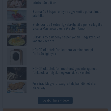
sörös pác a titok
3 alma és 3 tojás: ennyire egyszerű a puha almás
pite titka
Stabilcoinos fizetés: így alakítja át a pénz világát a
Visa, a Mastercard és a Western Union
Cukkinis tojáslepény serpenyőben – egyszerű és
laktató vacsora
HONOR okostelefon-kamera vs mindennapi
fotózási igények
HONOR okostelefon mesterséges intelligencia
funkciók, amelyek megkönnyítik az életet
Kiszárad Magyarország: a talajban dőlhet el a
vízválság
További friss videók