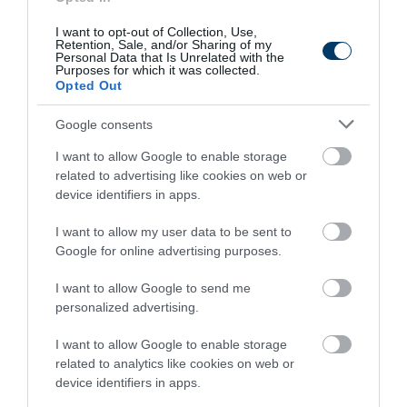
I want to opt-out of Collection, Use,
Retention, Sale, and/or Sharing of my
Personal Data that Is Unrelated with the
Purposes for which it was collected.
Opted Out
Google consents
I want to allow Google to enable storage
Fungus Dries Up And Falls Off After The First
related to advertising like cookies on web or
Use
device identifiers in apps.
More
I want to allow my user data to be sent to
498
149
236
Google for online advertising purposes.
I want to allow Google to send me
personalized advertising.
4 h 43 min
I want to allow Google to enable storage
related to analytics like cookies on web or
device identifiers in apps.