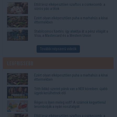
Ettől lesz elképesztően szaftos a csirkecomb: a
sörös pác a titok
Ezért olyan elképesztően puha a marhahús a kínai
éttermekben
Stabilcoinos fizetés: így alakítja át a pénz világát a
Visa, a Mastercard és a Western Union
További népszerű videók
Legfrissebb
Ezért olyan elképesztően puha a marhahús a kínai
éttermekben
Tóth Ildikó szerint pánik van a NER köreiben: újabb
ügyek kerülhetnek elő
Régen is ilyen meleg volt? A számok kegyetlenül
lerombolják a nyári nosztalgiát
Ettől lesz elképesztően szaftos a csirkecomb: a