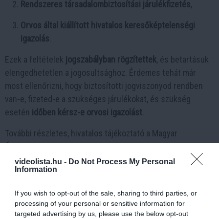
Rendszeres társadalombiztosítási járulékfizetés
,
Orvos által kiállított hivatalos keresőképtelenségi
igazolás
.
Ezek a feltételek
jogszabályban rögzítettek
, és betartásuk
elengedhetetlen a jogosultsághoz. Érdemes tehát már
most ellenőrizni, hogy biztosítotti jogviszonyod rendben
van-e, fizeted-e a szükséges járulékokat, és szükség
esetén
időben kérsz-e orvosi igazolást
.
További részletes, hivatalos tájékoztató a Magyar
Államkincstár oldalán olvasható:
?
https://allamkincstar.gov.hu
videolista.hu -
Do Not Process My Personal
Information
If you wish to opt-out of the sale, sharing to third parties, or
processing of your personal or sensitive information for
targeted advertising by us, please use the below opt-out
5 h 51 min