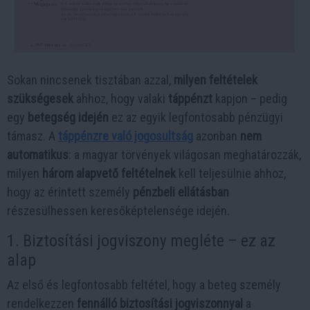
Sokan nincsenek tisztában azzal,
milyen feltételek
szükségesek
ahhoz, hogy valaki
táppénzt
kapjon – pedig
egy
betegség idején
ez az egyik legfontosabb pénzügyi
támasz. A
táppénzre való jogosultság
azonban
nem
automatikus
: a magyar törvények világosan meghatározzák,
milyen
három alapvető feltételnek
kell teljesülnie ahhoz,
hogy az érintett személy
pénzbeli ellátásban
részesülhessen keresőképtelensége idején.
1. Biztosítási jogviszony megléte – ez az
alap
Az első és legfontosabb feltétel, hogy a beteg személy
rendelkezzen
fennálló biztosítási jogviszonnyal
a