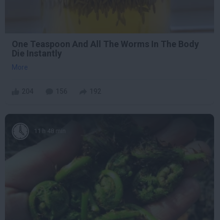
One Teaspoon And All The Worms In The Body
Die Instantly
More
204
156
192
11 h 48 min