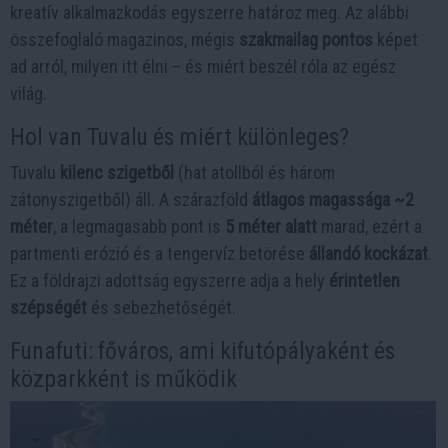
kreatív alkalmazkodás egyszerre határoz meg. Az alábbi
összefoglaló magazinos, mégis
szakmailag pontos
képet
ad arról, milyen itt élni – és miért beszél róla az egész
világ.
Hol van Tuvalu és miért különleges?
Tuvalu
kilenc szigetből
(hat atollból és három
zátonyszigetből) áll. A szárazföld
átlagos magassága ~2
méter
, a legmagasabb pont is
5 méter alatt
marad, ezért a
partmenti erózió és a tengervíz betörése
állandó kockázat
.
Ez a földrajzi adottság egyszerre adja a hely
érintetlen
szépségét
és sebezhetőségét.
Funafuti: főváros, ami kifutópályaként és
közparkként is működik