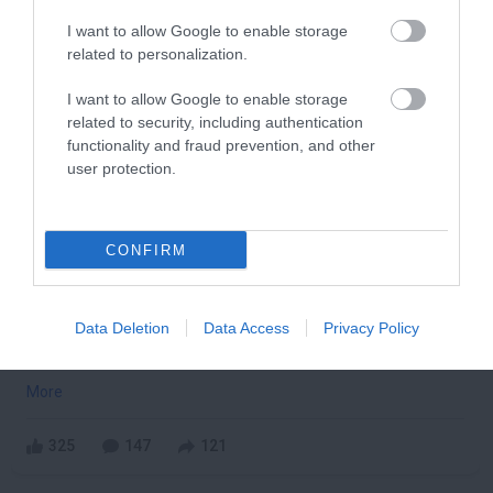
288
69
109
I want to allow Google to enable storage
related to personalization.
6 h 0 min
I want to allow Google to enable storage
related to security, including authentication
functionality and fraud prevention, and other
user protection.
CONFIRM
Data Deletion
Data Access
Privacy Policy
Fungus Dries Up And Falls Off After The First
Use
More
325
147
121