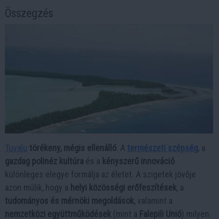
Összegzés
Tuvalu
törékeny, mégis ellenálló
. A
természeti szépség
, a
gazdag polinéz kultúra
és a
kényszerű innováció
különleges elegye formálja az életet. A szigetek jövője
azon múlik, hogy a
helyi közösségi erőfeszítések
, a
tudományos és mérnöki megoldások
, valamint a
nemzetközi együttműködések
(mint a
Falepili Unió
) milyen