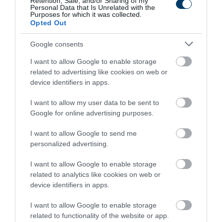
Retention, Sale, and/or Sharing of my
Personal Data that Is Unrelated with the
Purposes for which it was collected.
396
141
209
Opted Out
Google consents
I want to allow Google to enable storage
5 h 28 min
related to advertising like cookies on web or
device identifiers in apps.
I want to allow my user data to be sent to
Google for online advertising purposes.
I want to allow Google to send me
personalized advertising.
I want to allow Google to enable storage
This Simple Trick Removes All Parasites From
related to analytics like cookies on web or
Your Body!
device identifiers in apps.
More
I want to allow Google to enable storage
related to functionality of the website or app.