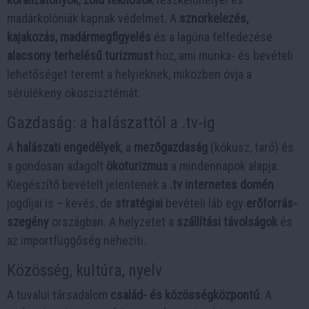
madárkolóniák kapnak védelmet. A
sznorkelezés,
kajakozás, madármegfigyelés
és a lagúna felfedezése
alacsony terhelésű turizmust
hoz, ami munka- és bevételi
lehetőséget teremt a helyieknek, miközben óvja a
sérülékeny ökoszisztémát.
Gazdaság: a halászattól a .tv-ig
A
halászati engedélyek
, a
mezőgazdaság
(kókusz, taró) és
a gondosan adagolt
ökoturizmus
a mindennapok alapja.
Kiegészítő bevételt jelentenek a
.tv internetes domén
jogdíjai is – kevés, de
stratégiai
bevételi láb egy
erőforrás-
szegény
országban. A helyzetet a
szállítási távolságok
és
az importfüggőség nehezíti.
Közösség, kultúra, nyelv
A tuvalui társadalom
család- és közösségközpontú
. A