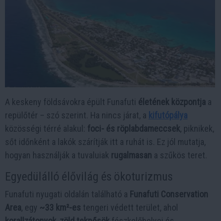
A keskeny földsávokra épült Funafuti
életének központja
a
repülőtér – szó szerint. Ha nincs járat, a
kifutópálya
közösségi térré alakul:
foci- és röplabdameccsek
, piknikek,
sőt időnként a lakók szárítják itt a ruhát is. Ez jól mutatja,
hogyan használják a tuvaluiak
rugalmasan
a szűkös teret.
Egyedülálló élővilág és ökoturizmus
Funafuti nyugati oldalán található a
Funafuti Conservation
Area
, egy
~33 km²-es
tengeri védett terület, ahol
korallzátonyok
,
zöld teknősök
fészkelőhelyei és