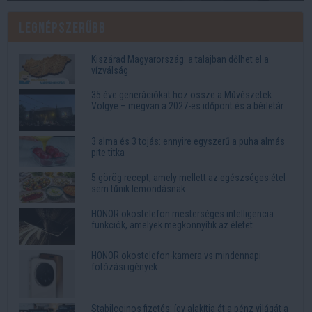
Legnépszerűbb
Kiszárad Magyarország: a talajban dőlhet el a
vízválság
35 éve generációkat hoz össze a Művészetek
Völgye – megvan a 2027-es időpont és a bérletár
3 alma és 3 tojás: ennyire egyszerű a puha almás
pite titka
5 görög recept, amely mellett az egészséges étel
sem tűnik lemondásnak
HONOR okostelefon mesterséges intelligencia
funkciók, amelyek megkönnyítik az életet
HONOR okostelefon-kamera vs mindennapi
fotózási igények
Stabilcoinos fizetés: így alakítja át a pénz világát a