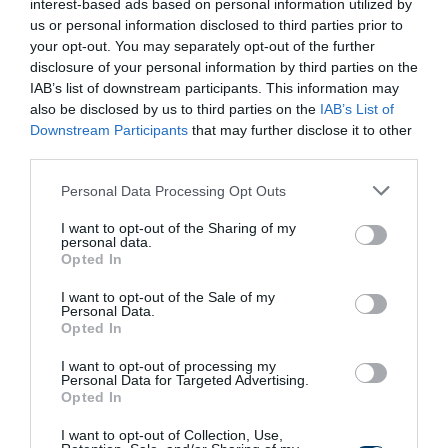
interest-based ads based on personal information utilized by
Plain...
us or personal information disclosed to third parties prior to
More
your opt-out. You may separately opt-out of the further
disclosure of your personal information by third parties on the
IAB’s list of downstream participants. This information may
267
142
135
also be disclosed by us to third parties on the
IAB’s List of
Downstream Participants
that may further disclose it to other
third parties.
10 h 26 min
Please note that this website/app uses one or more Google
Personal Data Processing Opt Outs
services and may gather and store information including but
not limited to your visit or usage behaviour. You may click to
I want to opt-out of the Sharing of my
personal data.
grant or deny consent to Google and its third-party tags to
Opted In
use your data for below specified purposes in below Google
consent section.
I want to opt-out of the Sale of my
Personal Data.
Opted In
I want to opt-out of processing my
Personal Data for Targeted Advertising.
5 Hidden Signs You Have Worms Inside Your
Opted In
Body
I want to opt-out of Collection, Use,
More