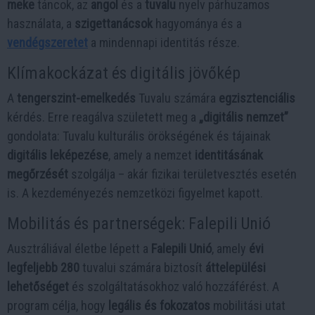
meke
táncok, az
angol
és a
tuvalu
nyelv párhuzamos
használata, a
szigettanácsok
hagyománya és a
vendégszeretet
a mindennapi identitás része.
Klímakockázat és digitális jövőkép
A
tengerszint-emelkedés
Tuvalu számára
egzisztenciális
kérdés. Erre reagálva született meg a
„digitális nemzet”
gondolata: Tuvalu kulturális örökségének és tájainak
digitális leképezése
, amely a nemzet
identitásának
megőrzését
szolgálja – akár fizikai területvesztés esetén
is. A kezdeményezés nemzetközi figyelmet kapott.
Mobilitás és partnerségek: Falepili Unió
Ausztráliával életbe lépett a
Falepili Unió
, amely
évi
legfeljebb 280
tuvalui számára biztosít
áttelepülési
lehetőséget
és szolgáltatásokhoz való hozzáférést. A
program célja, hogy
legális és fokozatos
mobilitási utat