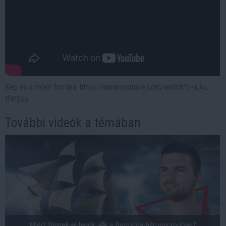
Kép és a videó forrása: https://www.youtube.com/watch?v=aJvL-
tfWSso
További videók a témában
Miért tűnnek el hajók ⛴ a Bermuda-háromszögben?