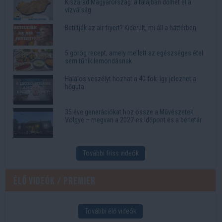
Kiszárad Magyarország: a talajban dőlhet el a
vízválság
Betiltják az air fryert? Kiderült, mi áll a háttérben
5 görög recept, amely mellett az egészséges étel
sem tűnik lemondásnak
Halálos veszélyt hozhat a 40 fok: így jelezhet a
hőguta
35 éve generációkat hoz össze a Művészetek
Völgye – megvan a 2027-es időpont és a bérletár
További friss videók
Élő videók / Premier
További élő videók