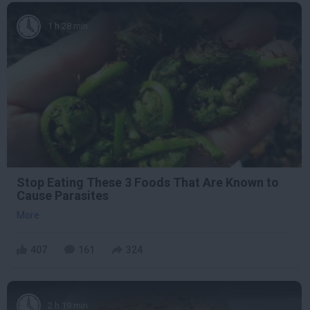
1 h 28 min
Stop Eating These 3 Foods That Are Known to
Cause Parasites
More
407
161
324
2 h 19 min