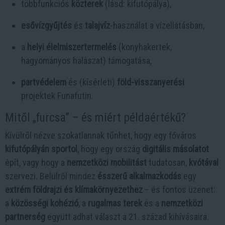
többfunkciós
közterek
(lásd: kifutópálya),
esővízgyűjtés
és
talajvíz
-használat a vízellátásban,
a
helyi élelmiszertermelés
(konyhakertek,
hagyományos halászat) támogatása,
partvédelem
és (kísérleti)
föld-visszanyerési
projektek Funafutin.
Mitől „furcsa” – és miért példaértékű?
Kívülről nézve szokatlannak tűnhet, hogy egy főváros
kifutópályán sportol
, hogy egy ország
digitális másolatot
épít, vagy hogy a
nemzetközi mobilitást
tudatosan,
kvótával
szervezi. Belülről mindez
ésszerű alkalmazkodás
egy
extrém földrajzi és klímakörnyezethez
– és fontos üzenet:
a
közösségi kohézió
, a
rugalmas terek
és a
nemzetközi
partnerség
együtt adhat választ a 21. század kihívásaira.