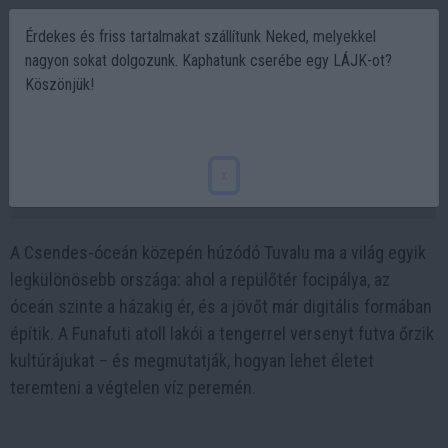
Érdekes és friss tartalmakat szállítunk Neked, melyekkel
nagyon sokat dolgozunk. Kaphatunk cserébe egy LÁJK-ot?
Köszönjük!
Tuvalu csodája: a Csendes-óceán apró
országa, amely a víz fölött lebeg
x
2025-10-07 12:11
A Csendes-óceán közepén húzódó Tuvalu ma a világ egyik
legkülönösebb országa: ahol a repülőtér focipálya, az
óceán szinte a házakig ér, és a jövőt már digitális formában
építik. A Funafuti atoll lakói a tengerrel versenyt futva őrzik
kultúrájukat – és megmutatják, hogyan lehet életet
teremteni a végtelen víz peremén.