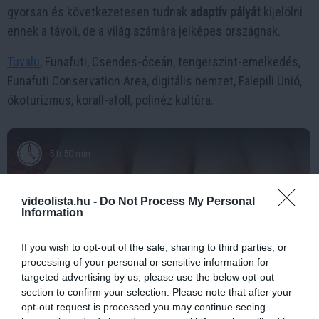
gyorsan és következetesen tudnak
adaptív pályát
kijelölni
ennek a távoli, de a világ számára jelképes országnak.
Tuvalu
, Funafuti, Csendes-óceán, tengerszint-emelkedés,
Funafuti Conservation Area, digitális nemzet, Falepili Unió,
ökoturizmus, korall-atoll, polinéz kultúra.
5 h 50 min
videolista.hu -
Do Not Process My Personal
Information
If you wish to opt-out of the sale, sharing to third parties, or
processing of your personal or sensitive information for
targeted advertising by us, please use the below opt-out
section to confirm your selection. Please note that after your
opt-out request is processed you may continue seeing
Fungus Is A Parasite, And It Dies From A Drop Of