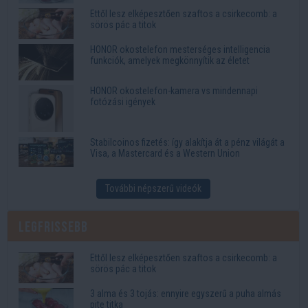
Ettől lesz elképesztően szaftos a csirkecomb: a
sörös pác a titok
HONOR okostelefon mesterséges intelligencia
funkciók, amelyek megkönnyítik az életet
HONOR okostelefon-kamera vs mindennapi
fotózási igények
Stabilcoinos fizetés: így alakítja át a pénz világát a
Visa, a Mastercard és a Western Union
További népszerű videók
Legfrissebb
Ettől lesz elképesztően szaftos a csirkecomb: a
sörös pác a titok
3 alma és 3 tojás: ennyire egyszerű a puha almás
pite titka