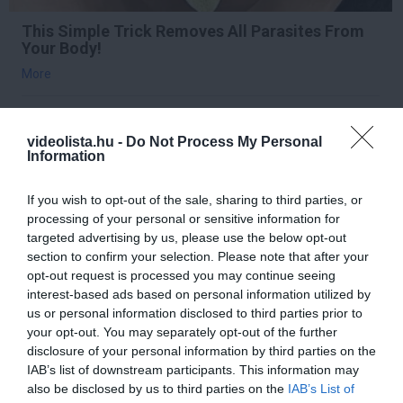
This Simple Trick Removes All Parasites From
Your Body!
More
318
79
375
videolista.hu -
Do Not Process My Personal
Information
3 h 37 min
If you wish to opt-out of the sale, sharing to third parties, or
processing of your personal or sensitive information for
targeted advertising by us, please use the below opt-out
section to confirm your selection. Please note that after your
opt-out request is processed you may continue seeing
interest-based ads based on personal information utilized by
us or personal information disclosed to third parties prior to
your opt-out. You may separately opt-out of the further
disclosure of your personal information by third parties on the
IAB’s list of downstream participants. This information may
also be disclosed by us to third parties on the
IAB’s List of
Fungus Dries Up And Falls Off After The First