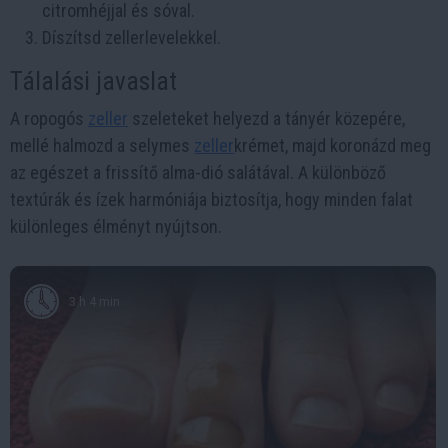
citromhéjjal és sóval.
Díszítsd zellerlevelekkel.
Tálalási javaslat
A ropogós
zeller
szeleteket helyezd a tányér közepére,
mellé halmozd a selymes
zeller
krémet, majd koronázd meg
az egészet a frissítő alma-dió salátával. A különböző
textúrák és ízek harmóniája biztosítja, hogy minden falat
különleges élményt nyújtson.
3 h 4 min