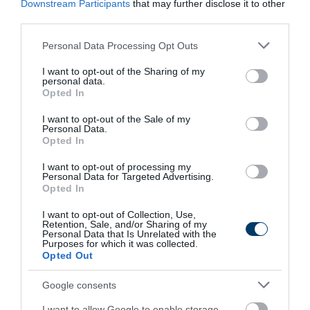
Downstream Participants
that may further disclose it to other
Use
third parties.
More
Please note that this website/app uses one or more Google
Personal Data Processing Opt Outs
services and may gather and store information including but
291
124
222
not limited to your visit or usage behaviour. You may click to
I want to opt-out of the Sharing of my
personal data.
grant or deny consent to Google and its third-party tags to
Opted In
use your data for below specified purposes in below Google
consent section.
6 h 30 min
I want to opt-out of the Sale of my
Personal Data.
Opted In
I want to opt-out of processing my
Personal Data for Targeted Advertising.
Opted In
I want to opt-out of Collection, Use,
Retention, Sale, and/or Sharing of my
Personal Data that Is Unrelated with the
Purposes for which it was collected.
Opted Out
Stop Eating These 3 Foods That Are Known to
Cause Parasites
Google consents
More
I want to allow Google to enable storage