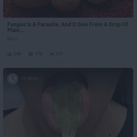
Fungus Is A Parasite, And It Dies From A Drop Of
Plain...
More
248
170
291
7 h 38 min