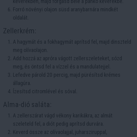
keverékben, majd forgasd bele a panko keverékbe.
Forró növényi olajon süsd aranybarnára mindkét
oldalát.
Zellerkrém:
A hagymát és a fokhagymát aprítsd fel, majd dinszteld
meg olívaolajon.
Add hozzá az apróra vágott zellerszeleteket, sózd
meg, és öntsd fel a vízzel és a mandulatejjel.
Lefedve párold 20 percig, majd pürésítsd krémes
állagúra.
Ízesítsd citromlével és sóval.
Alma-dió saláta:
A zellerszárat vágd vékony karikákra, az almát
szeleteld fel, a diót pedig aprítsd durvára.
Keverd össze az olívaolajjal, juharsziruppal,