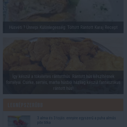
Húsvéti ? Ünnepi Különlegesség: Töltött Rántott Karaj Recept
Így készül a tökéletes rántotthús. Rántott hús készítésnek
fortélyai. Csirke, sertés, marha húsból házilag készül fantasztikus
rántott hús!
Legnépszerűbb
3 alma és 3 tojás: ennyire egyszerű a puha almás
pite titka