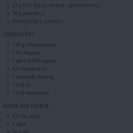
25 g liszt (búza-, tönköly-, gluténmentes)
50 g pankóliszt
Növényi olaj a sütéshez
Zellerkrém:
150 g zellerszeletek
1 kis hagyma
1 gerezd fokhagyma
0,5 teáskanál só
1 evőkanál olívaolaj
75 ml víz
75 ml mandulatej
Alma-dió saláta:
0,5 rúd zeller
1 alma
30 g dió