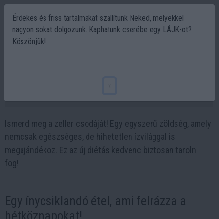
Érdekes és friss tartalmakat szállítunk Neked, melyekkel
nagyon sokat dolgozunk. Kaphatunk cserébe egy LÁJK-ot?
Köszönjük!
Zeller a tányéron: Az új kedvenc diétás
csodaétel
x
2024-10-02 20:43
Ismerd meg a zeller csodáját! Egy egyszerű zöldség, amely
nemcsak egészséges, de hihetetlen ízvilággal is
megajándékoz. Ez az új diétás kedvenc biztosan tarolni
fog!
Egy ínycsiklandó étel, ami felrázza a
hétköznapokat!