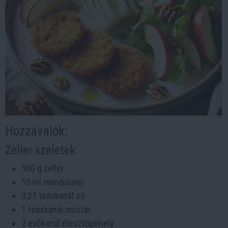
Hozzávalók:
Zeller szeletek:
500 g zeller
55 ml mandulatej
0,25 teáskanál só
1 teáskanál mustár
2 evőkanál élesztőpehely