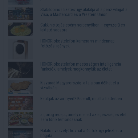
Stabilcoinos fizetés: így alakítja át a pénz világát a
Visa, a Mastercard és a Western Union
Cukkinis tojáslepény serpenyőben – egyszerű és
laktató vacsora
HONOR okostelefon-kamera vs mindennapi
fotózási igények
HONOR okostelefon mesterséges intelligencia
funkciók, amelyek megkönnyítik az életet
Kiszárad Magyarország: a talajban dőlhet el a
vízválság
Betiltják az air fryert? Kiderült, mi áll a háttérben
5 görög recept, amely mellett az egészséges étel
sem tűnik lemondásnak
Halálos veszélyt hozhat a 40 fok: így jelezhet a
hőguta