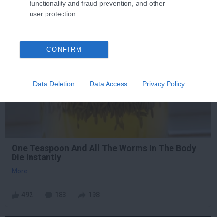
functionality and fraud prevention, and other
user protection.
2 h 39 min
CONFIRM
Data Deletion
Data Access
Privacy Policy
One Teaspoon And All The Worms In The Body
Die Instantly
More
492
183
198