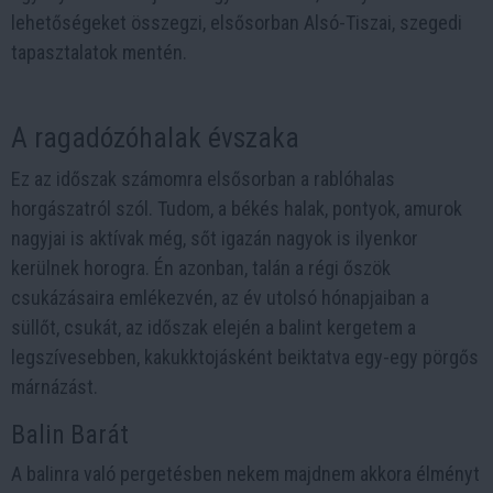
lehetőségeket összegzi, elsősorban Alsó-Tiszai, szegedi
tapasztalatok mentén.
A ragadózóhalak évszaka
Ez az időszak számomra elsősorban a rablóhalas
horgászatról szól. Tudom, a békés halak, pontyok, amurok
nagyjai is aktívak még, sőt igazán nagyok is ilyenkor
kerülnek horogra. Én azonban, talán a régi őszök
csukázásaira emlékezvén, az év utolsó hónapjaiban a
süllőt, csukát, az időszak elején a balint kergetem a
legszívesebben, kakukktojásként beiktatva egy-egy pörgős
márnázást.
Balin Barát
A balinra való pergetésben nekem majdnem akkora élményt