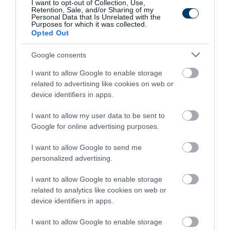
I want to opt-out of Collection, Use,
és az elvesztett műcsalikat nehezen tudtuk pótolni
Retention, Sale, and/or Sharing of my
Personal Data that Is Unrelated with the
akkoriban. Egy szentírás volt csak, délben összegyűltünk
Purposes for which it was collected.
Opted Out
és szalonnasütő, melegedő tűz mellett eldicsekedtünk
fogásainkkal, hogy aztán a szürkületi időszakot nagyon
Google consents
várva egy-egy komolyabb halat elcsípjünk még hazaindulás
I want to allow Google to enable storage
előtt.
related to advertising like cookies on web or
device identifiers in apps.
A kocsinál aztán osztozkodtunk, valahogy szokássá vált,
hogy „közös” a zsákmány, amiből mindenki egyenlő
I want to allow my user data to be sent to
arányban részesülhet. No és az sem volt ritka, hogy a
Google for online advertising purposes.
szombati horgászat zsákmánya egy vasárnapi közös
I want to allow Google to send me
bográcsos csukapörköltként igazán méltón végezte földi
personalized advertising.
pályafutását. A kubikgödrökben ma már csuka helyett
I want to allow Google to enable storage
parlagfű terem, a holtágakban pontyozni kell, ám a tiszai
related to analytics like cookies on web or
csukaállomány, amely egész évben véletlen fogásokban
device identifiers in apps.
jelentkezik csak, szeptemberben, október elején egyes
I want to allow Google to enable storage
helyeken megjelenik és célzott horgászatuk fantasztikus