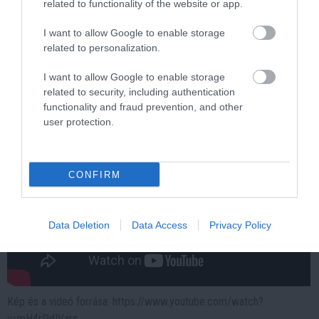
related to functionality of the website or app.
élményekkel ajándékozza meg az ügyesebb horgászokat.
I want to allow Google to enable storage
Hogy én hogyan horgászom csukára a Tiszán? Nézd meg a
related to personalization.
videóban!
I want to allow Google to enable storage
related to security, including authentication
functionality and fraud prevention, and other
user protection.
CONFIRM
Data Deletion
Data Access
Privacy Policy
Kép és a videó forrása: https://www.youtube.com/watch?
v=mH4rDdIVars