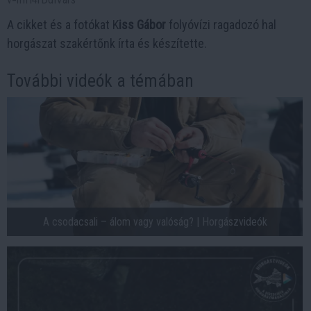
A cikket és a fotókat K
iss Gábor
folyóvízi ragadozó hal
horgászat szakértőnk írta és készítette.
További videók a témában
A csodacsali – álom vagy valóság? | Horgászvideók