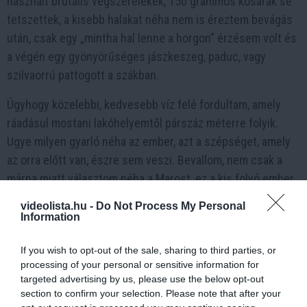
használt brutális végszerelékek, 150 grammos kosarak se
tetszettek, a kisebb halakat néha nem is éreztem bevágás
után, csak egy „mintha hal lenne a horgon” érzésem volt és
a végén egy gyönyörűséges jászkeszeg, paduc, vagy
szilvaorrú pattogott a szákban.
Úgyhogy közelebbi, kedvesebb víz felé fordultam, amely
ráadásul mostani lakóhelyemtől párszáz méterre folyik.
Ugye milyen gyarló néha az ember, azt a szépséget, amely
az orra előtt van, észre sem veszi. Bevallom, nem csak a
márna miatt választom néha a Marost, ez a kis folyó ember
nem járta partjaival, változatos mederviszonyaival és
videolista.hu -
Do Not Process My Personal
békességével akkor is elvarázsol, ha érdemi halat nem ad
Information
nekem. Szeptember azonban adakozó tud lenni, mint egy
If you wish to opt-out of the sale, sharing to third parties, or
érett asszony, így pláne szívesen indulok randevúzni vele.
processing of your personal or sensitive information for
targeted advertising by us, please use the below opt-out
section to confirm your selection. Please note that after your