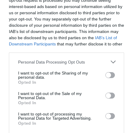
opt-out request is processed you may continue seeing
interest-based ads based on personal information utilized by
us or personal information disclosed to third parties prior to
your opt-out. You may separately opt-out of the further
disclosure of your personal information by third parties on the
IAB’s list of downstream participants. This information may
also be disclosed by us to third parties on the
IAB’s List of
Downstream Participants
that may further disclose it to other
third parties.
Please note that this website/app uses one or more Google
Itt a csuka, hol a csuka?
Personal Data Processing Opt Outs
services and may gather and store information including but
Nem volt ez kérdés horgászifjoncként számomra, beültünk
not limited to your visit or usage behaviour. You may click to
I want to opt-out of the Sharing of my
personal data.
grant or deny consent to Google and its third-party tags to
hárman, négyen az autóba és elzötykölődtünk valamelyik
Opted In
use your data for below specified purposes in below Google
Tisza holtágig, nagyobb tavaszi áradásokat követő ősszel
consent section.
I want to opt-out of the Sale of my
kubikgödrökig. Letanyáztunk, megfogtuk a kishalakat, aztán
Personal Data.
Opted In
ki-ki vérmérséklete szerint helyben maradva, vagy
cserkelve a csukák után eredt. Fenekeztünk, úszóztunk, a
I want to opt-out of processing my
Personal Data for Targeted Advertising.
pergetéssel csak időszakosan próbálkoztunk, fogtunk
Opted In
ugyan így is, ám parti pecásként túl sok volt a beszakadás,