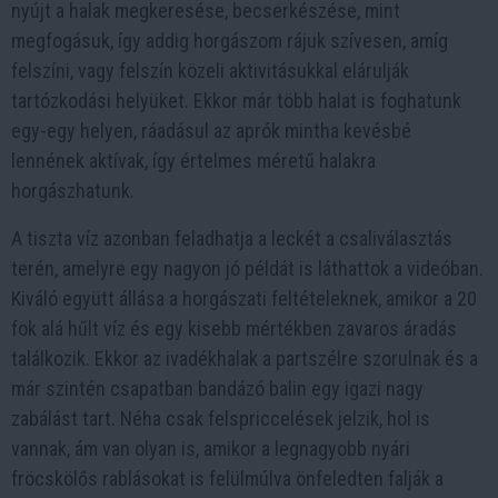
nyújt a halak megkeresése, becserkészése, mint
megfogásuk, így addig horgászom rájuk szívesen, amíg
felszíni, vagy felszín közeli aktivitásukkal elárulják
tartózkodási helyüket. Ekkor már több halat is foghatunk
egy-egy helyen, ráadásul az aprók mintha kevésbé
lennének aktívak, így értelmes méretű halakra
horgászhatunk.
A tiszta víz azonban feladhatja a leckét a csaliválasztás
terén, amelyre egy nagyon jó példát is láthattok a videóban.
Kiváló együtt állása a horgászati feltételeknek, amikor a 20
fok alá hűlt víz és egy kisebb mértékben zavaros áradás
találkozik. Ekkor az ivadékhalak a partszélre szorulnak és a
már szintén csapatban bandázó balin egy igazi nagy
zabálást tart. Néha csak felspriccelések jelzik, hol is
vannak, ám van olyan is, amikor a legnagyobb nyári
fröcskölős rablásokat is felülmúlva önfeledten falják a