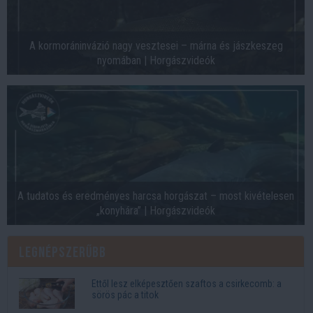
A kormoráninvázió nagy vesztesei – márna és jászkeszeg
nyomában | Horgászvideók
A tudatos és eredményes harcsa horgászat – most kivételesen
„konyhára” | Horgászvideók
Legnépszerűbb
Ettől lesz elképesztően szaftos a csirkecomb: a
sörös pác a titok