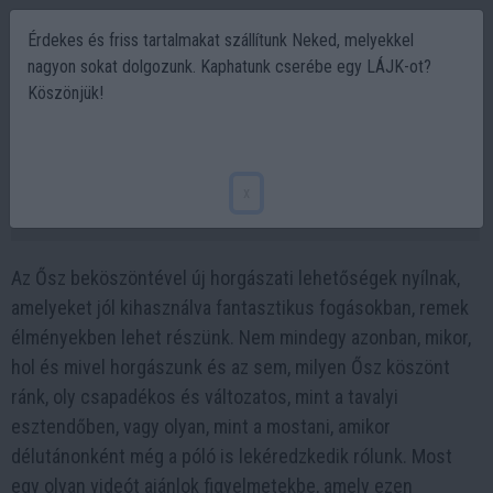
Érdekes és friss tartalmakat szállítunk Neked, melyekkel
nagyon sokat dolgozunk. Kaphatunk cserébe egy LÁJK-ot?
Köszönjük!
A Szőke Folyó négy évszaka – Őszi horgászat
a Tiszán | Horgászvideók
x
2023-10-04 09:05
Az Ősz beköszöntével új horgászati lehetőségek nyílnak,
amelyeket jól kihasználva fantasztikus fogásokban, remek
élményekben lehet részünk. Nem mindegy azonban, mikor,
hol és mivel horgászunk és az sem, milyen Ősz köszönt
ránk, oly csapadékos és változatos, mint a tavalyi
esztendőben, vagy olyan, mint a mostani, amikor
délutánonként még a póló is lekéredzkedik rólunk. Most
egy olyan videót ajánlok figyelmetekbe, amely ezen