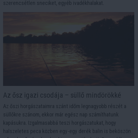
szerencsétlen sneciket, egyéb ivadékhalakat.
Az ősz igazi csodája – süllő mindörökké
Az őszi horgászataimra szánt időm legnagyobb részét a
süllőkre szánom, ekkor már egész nap számíthatunk
kapásukra. Izgalmasabbá teszi horgászatukat, hogy
halszeletes peca közben egy-egy derék balin is beköszön