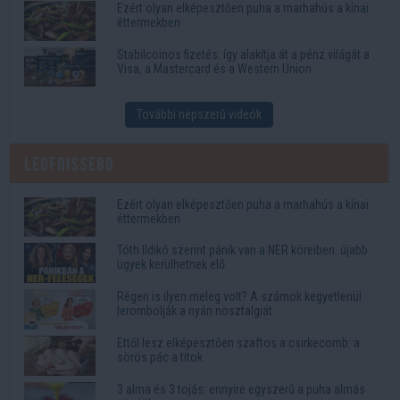
Ezért olyan elképesztően puha a marhahús a kínai
éttermekben
Stabilcoinos fizetés: így alakítja át a pénz világát a
Visa, a Mastercard és a Western Union
További népszerű videók
Legfrissebb
Ezért olyan elképesztően puha a marhahús a kínai
éttermekben
Tóth Ildikó szerint pánik van a NER köreiben: újabb
ügyek kerülhetnek elő
Régen is ilyen meleg volt? A számok kegyetlenül
lerombolják a nyári nosztalgiát
Ettől lesz elképesztően szaftos a csirkecomb: a
sörös pác a titok
3 alma és 3 tojás: ennyire egyszerű a puha almás