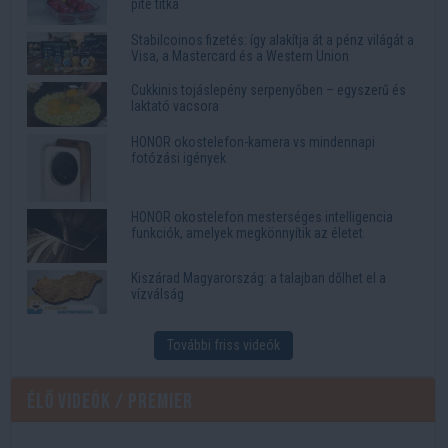
pite titka
Stabilcoinos fizetés: így alakítja át a pénz világát a
Visa, a Mastercard és a Western Union
Cukkinis tojáslepény serpenyőben – egyszerű és
laktató vacsora
HONOR okostelefon-kamera vs mindennapi
fotózási igények
HONOR okostelefon mesterséges intelligencia
funkciók, amelyek megkönnyítik az életet
Kiszárad Magyarország: a talajban dőlhet el a
vízválság
További friss videók
Élő videók / Premier