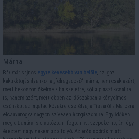
Márna
Bár már sajnos
egyre kevesebb van belőle
, az igazi
kakukktojás ilyenkor a „félragadozó” márna, nem csak azért,
mert beköszön őkelme a halszeletre, sőt a plasztikcsalira
is, hanem azért, mert ebben az időszakban a kényelmes
csónakot az ingatag kövekre cserélve, a Tiszáról a Marosra
elcsavarogva nagyon szívesen horgászom rá. Egy időben
még a Dunára is elautóztam, fogtam is, szépeket is, ám úgy
éreztem nagy nekem az a folyó. Az erős sodrás miatt