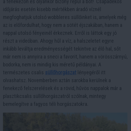
a fenekezőn és olyankor bizony repül a bot! Csapadékos
időjárás esetén kisebb mértékben áradó víznél
megfoghatjuk utolsó wobbleres süllőinket is, amelyek még
az is előfordulhat, hogy nem a sötét éjszakában, hanem a
nappal utolsó fényeinél érkeznek. Erről is láttok egy jó
részt a videóban. Ahogy hűl a víz, a halszeletet egyre
inkább leváltja eredményességét tekintve az élő hal, sőt
már nem is annyira a sneci a favorit, hanem a vörösszárnyú,
bodorka, nem is mindig kis méretű példányai. A
természetes csalis
süllőhorgászat
lényegéről itt
olvashatsz. Novemberben aztán sarokba kerülnek a
fenekező felszerelések és a rövid, hűvös nappalok már a
plasztikcsalis süllőhorgászatról szólnak, mintegy
bemelegítve a fagyos téli horgászatokra.