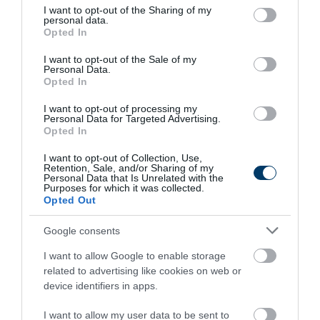
not limited to your visit or usage behaviour. You may click to
I want to opt-out of the Sharing of my
personal data.
grant or deny consent to Google and its third-party tags to
Opted In
use your data for below specified purposes in below Google
Fungus Dries Up And Falls Off After The First
Use
consent section.
I want to opt-out of the Sale of my
Personal Data.
More
Opted In
I want to opt-out of processing my
183
193
176
Personal Data for Targeted Advertising.
Opted In
I want to opt-out of Collection, Use,
Retention, Sale, and/or Sharing of my
2 h 13 min
Personal Data that Is Unrelated with the
Purposes for which it was collected.
Opted Out
Google consents
I want to allow Google to enable storage
related to advertising like cookies on web or
device identifiers in apps.
I want to allow my user data to be sent to