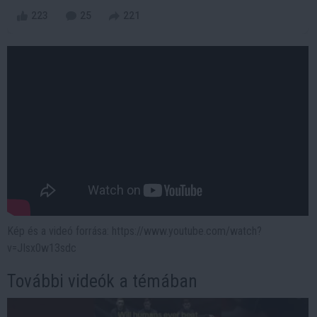
223
25
221
Kép és a videó forrása: https://www.youtube.com/watch?
v=JIsx0w13sdc
További videók a témában