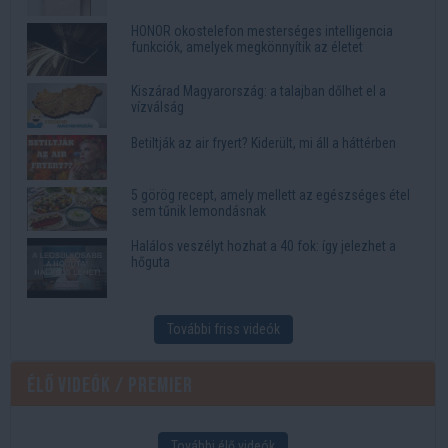
HONOR okostelefon mesterséges intelligencia
funkciók, amelyek megkönnyítik az életet
Kiszárad Magyarország: a talajban dőlhet el a
vízválság
Betiltják az air fryert? Kiderült, mi áll a háttérben
5 görög recept, amely mellett az egészséges étel
sem tűnik lemondásnak
Halálos veszélyt hozhat a 40 fok: így jelezhet a
hőguta
További friss videók
Élő videók / Premier
További élő videók