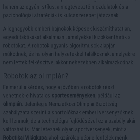
hanem az egyéni stílus, a megtévesztő mozdulatok és a
pszichológiai stratégiák is kulcsszerepet játszanak.
A legnagyobb emberi bajnokok képesek kiszámíthatatlan,
egyedi taktikákat alkalmazni, amelyekkel kizökkenthetik a
robotokat. A robotok ugyanis algoritmusok alapján
működnek, és ha olyan helyzetekkel találkoznak, amelyekre
nem lettek felkészítve, akkor nehezebben alkalmazkodnak.
Robotok az olimpián?
Felmerül a kérdés, hogy a jövőben a robotok részt
vehetnek-e hivatalos
sporteseményeken
, például az
olimpián
. Jelenleg a Nemzetközi Olimpiai Bizottság
szabályzata szerint a sportolóknak emberi versenyzőknek
kell lenniük, de a technológia fejlődésével ez a szabály akár
változhat is. Már léteznek olyan sportversenyek, mint a
Robotikai Világkupa
, ahol kizárólag gépi ellenfelek mérik