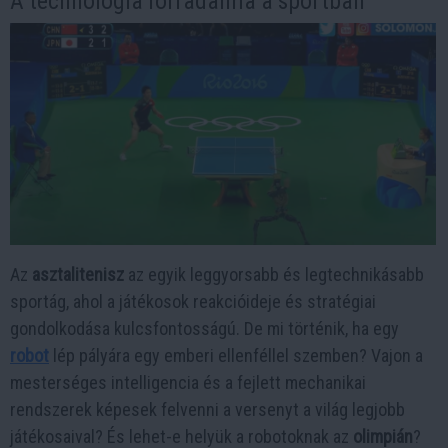
A technológia forradalma a sportban
Az
asztalitenisz
az egyik leggyorsabb és legtechnikásabb
sportág, ahol a játékosok reakcióideje és stratégiai
gondolkodása kulcsfontosságú. De mi történik, ha egy
robot
lép pályára egy emberi ellenféllel szemben? Vajon a
mesterséges intelligencia és a fejlett mechanikai
rendszerek képesek felvenni a versenyt a világ legjobb
játékosaival? És lehet-e helyük a robotoknak az
olimpián
?