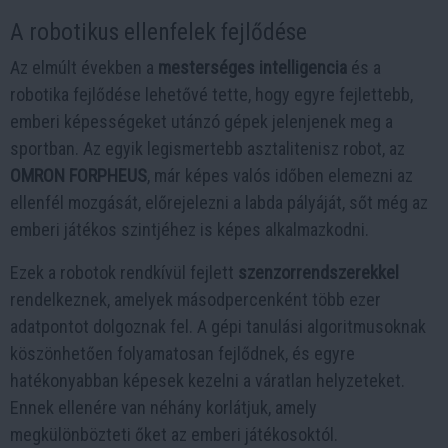
A robotikus ellenfelek fejlődése
Az elmúlt években a
mesterséges intelligencia
és a
robotika fejlődése lehetővé tette, hogy egyre fejlettebb,
emberi képességeket utánzó gépek jelenjenek meg a
sportban. Az egyik legismertebb asztalitenisz robot, az
OMRON FORPHEUS
, már képes valós időben elemezni az
ellenfél mozgását, előrejelezni a labda pályáját, sőt még az
emberi játékos szintjéhez is képes alkalmazkodni.
Ezek a robotok rendkívül fejlett
szenzorrendszerekkel
rendelkeznek, amelyek másodpercenként több ezer
adatpontot dolgoznak fel. A gépi tanulási algoritmusoknak
köszönhetően folyamatosan fejlődnek, és egyre
hatékonyabban képesek kezelni a váratlan helyzeteket.
Ennek ellenére van néhány korlátjuk, amely
megkülönbözteti őket az emberi játékosoktól.