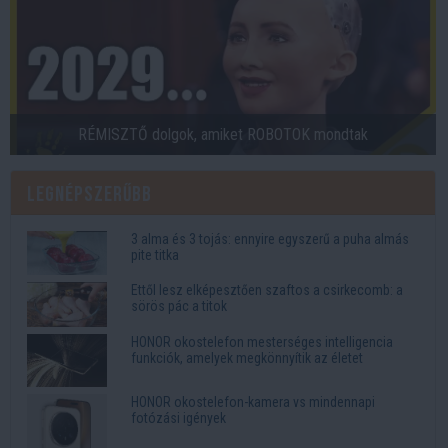
RÉMISZTŐ dolgok, amiket ROBOTOK mondtak
Legnépszerűbb
3 alma és 3 tojás: ennyire egyszerű a puha almás
pite titka
Ettől lesz elképesztően szaftos a csirkecomb: a
sörös pác a titok
HONOR okostelefon mesterséges intelligencia
funkciók, amelyek megkönnyítik az életet
HONOR okostelefon-kamera vs mindennapi
fotózási igények