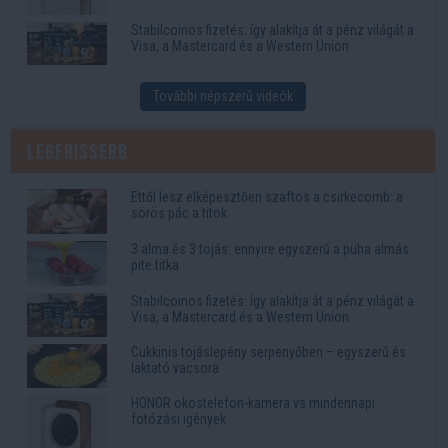
Stabilcoinos fizetés: így alakítja át a pénz világát a
Visa, a Mastercard és a Western Union
További népszerű videók
Legfrissebb
Ettől lesz elképesztően szaftos a csirkecomb: a
sörös pác a titok
3 alma és 3 tojás: ennyire egyszerű a puha almás
pite titka
Stabilcoinos fizetés: így alakítja át a pénz világát a
Visa, a Mastercard és a Western Union
Cukkinis tojáslepény serpenyőben – egyszerű és
laktató vacsora
HONOR okostelefon-kamera vs mindennapi
fotózási igények