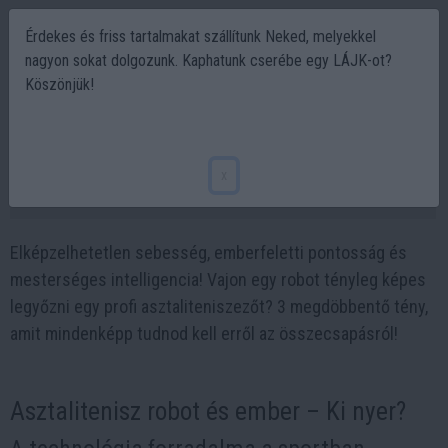
Érdekes és friss tartalmakat szállítunk Neked, melyekkel
nagyon sokat dolgozunk. Kaphatunk cserébe egy LÁJK-ot?
Köszönjük!
Asztalitenisz csata: Ember és robot – ki fog
nyerni?
x
2025-02-25 16:43
Elképzelhetetlen sebesség, emberfeletti pontosság és
mesterséges intelligencia! Vajon egy robot tényleg képes
legyőzni egy profi asztaliteniszezőt? 3 megdöbbentő tény,
amit mindenképp tudnod kell erről az összecsapásról!
Asztalitenisz robot és ember – Ki nyer?