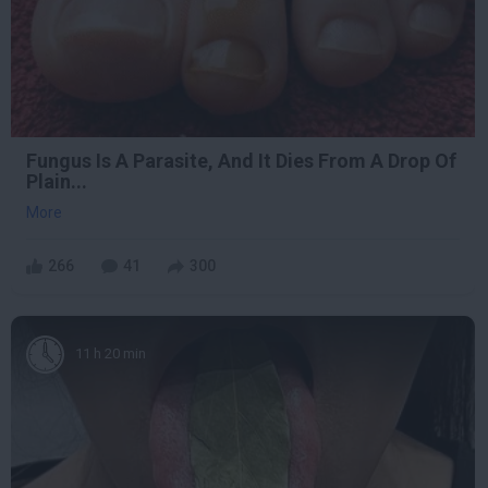
Fungus Is A Parasite, And It Dies From A Drop Of
Plain...
More
266
41
300
11 h 20 min