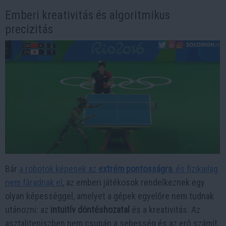
Emberi kreativitás és algoritmikus
precizitás
Bár
a robotok képesek az
extrém pontosságra
, és fizikailag
nem fáradnak el
, az emberi játékosok rendelkeznek egy
olyan képességgel, amelyet a gépek egyelőre nem tudnak
utánozni: az
intuitív döntéshozatal
és a kreativitás. Az
asztaliteniszben nem csupán a sebesség és az erő számít,