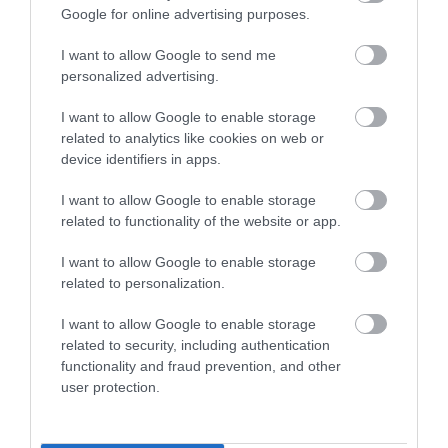
Stop Eating These 3 Foods That Are Known to
Google for online advertising purposes.
Cause Parasites
I want to allow Google to send me
More
personalized advertising.
212
165
276
I want to allow Google to enable storage
related to analytics like cookies on web or
device identifiers in apps.
3 h 55 min
I want to allow Google to enable storage
related to functionality of the website or app.
I want to allow Google to enable storage
related to personalization.
I want to allow Google to enable storage
related to security, including authentication
functionality and fraud prevention, and other
user protection.
5 Hidden Signs You Have Worms Inside Your
Body