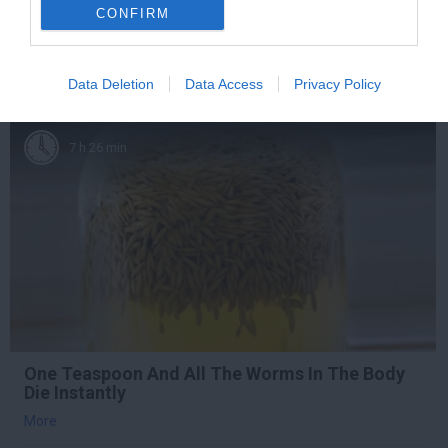
CONFIRM
More
177
167
376
Data Deletion
Data Access
Privacy Policy
7 h 26 min
One Teaspoon And All The Worms In The Body
Die Instantly
More