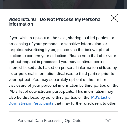
videolista.hu -
Do Not Process My Personal
Information
This Simple Trick Removes All Parasites From
Your Body!
If you wish to opt-out of the sale, sharing to third parties, or
More
processing of your personal or sensitive information for
targeted advertising by us, please use the below opt-out
section to confirm your selection. Please note that after your
496
65
332
opt-out request is processed you may continue seeing
interest-based ads based on personal information utilized by
us or personal information disclosed to third parties prior to
your opt-out. You may separately opt-out of the further
7 h 4 min
disclosure of your personal information by third parties on the
IAB’s list of downstream participants. This information may
also be disclosed by us to third parties on the
IAB’s List of
Downstream Participants
that may further disclose it to other
third parties.
Please note that this website/app uses one or more Google
Personal Data Processing Opt Outs
services and may gather and store information including but