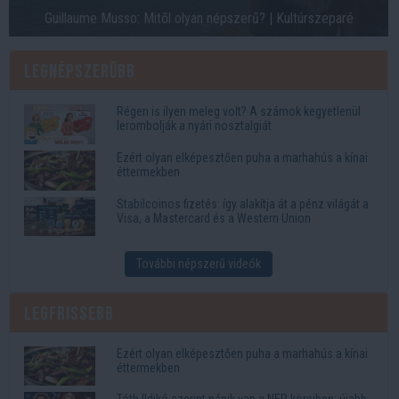
Guillaume Musso: Mitől olyan népszerű? | Kultúrszeparé
Legnépszerűbb
Régen is ilyen meleg volt? A számok kegyetlenül
lerombolják a nyári nosztalgiát
Ezért olyan elképesztően puha a marhahús a kínai
éttermekben
Stabilcoinos fizetés: így alakítja át a pénz világát a
Visa, a Mastercard és a Western Union
További népszerű videók
Legfrissebb
Ezért olyan elképesztően puha a marhahús a kínai
éttermekben