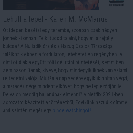
Lehull a lepel - Karen M. McManus
Öt idegen besétál egy terembe, azonban csak négyen
jönnek ki onnan. Te ki tudod találni, hogy mi a rejtély
kulcsa? A Nulladik óra és a Hazug Csajok Társasága
találkozik ebben a fordulatos, letehetetlen regényben. A
gimi öt diákja együtt tölti délutáni büntetését, semmiben
sem hasonlítanak, kivéve, hogy mindegyiküknek van valami
rejtegetni valója. Miután a nap végére egyikük holtan végzi,
a maradék négy mindent elkövet, hogy ne lepleződjön le.
De vajon meddig hajlandóak elmenni? A Netflix 2021-ben
sorozatot készített a történetből, Egyikünk hazudik címmel,
ami szintén megér egy
binge watchingot!