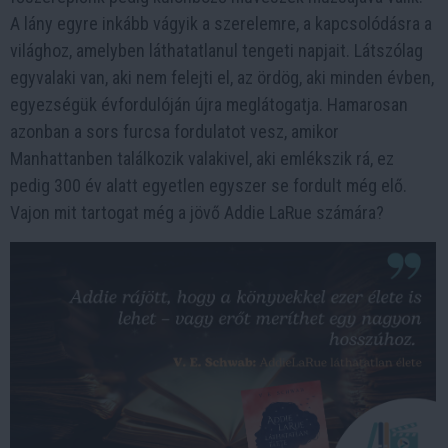
A lány egyre inkább vágyik a szerelemre, a kapcsolódásra a
világhoz, amelyben láthatatlanul tengeti napjait. Látszólag
egyvalaki van, aki nem felejti el, az ördög, aki minden évben,
egyezségük évfordulóján újra meglátogatja. Hamarosan
azonban a sors furcsa fordulatot vesz, amikor
Manhattanben találkozik valakivel, aki emlékszik rá, ez
pedig 300 év alatt egyetlen egyszer se fordult még elő.
Vajon mit tartogat még a jövő Addie LaRue számára?