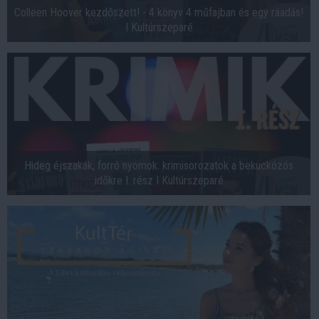
Colleen Hoover kezdőszett! - 4 könyv 4 műfajban és egy ráadás!
I Kultúrszeparé
Hideg éjszakák, forró nyomok: krimisorozatok a bekuckózós
időkre I. rész I Kultúrszeparé