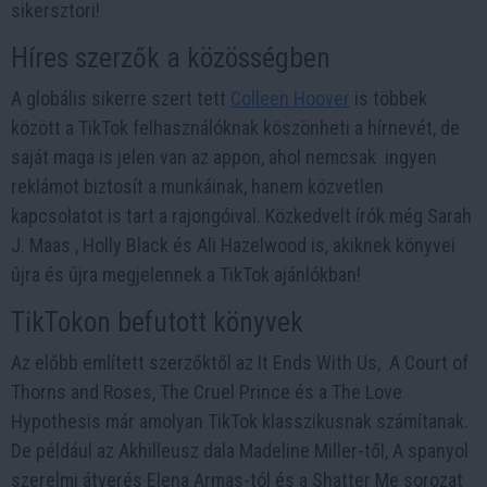
sikersztori!
Híres szerzők a közösségben
A globális sikerre szert tett
Colleen Hoover
is többek
között a TikTok felhasználóknak köszönheti a hírnevét, de
saját maga is jelen van az appon, ahol nemcsak ingyen
reklámot biztosít a munkáinak, hanem közvetlen
kapcsolatot is tart a rajongóival. Közkedvelt írók még Sarah
J. Maas , Holly Black és Ali Hazelwood is, akiknek könyvei
újra és újra megjelennek a TikTok ajánlókban!
TikTokon befutott könyvek
Az előbb említett szerzőktől az It Ends With Us, A Court of
Thorns and Roses, The Cruel Prince és a The Love
Hypothesis már amolyan TikTok klasszikusnak számítanak.
De például az Akhilleusz dala Madeline Miller-től, A spanyol
szerelmi átverés Elena Armas-tól és a Shatter Me sorozat