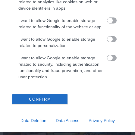
politika és a cselszövések sokasága, amelyek egy percig
related to analytics like cookies on web or
device identifiers in apps.
sem hagyják unatkozni az olvasót!
I want to allow Google to enable storage
További videók a témában
related to functionality of the website or app.
I want to allow Google to enable storage
related to personalization.
I want to allow Google to enable storage
related to security, including authentication
functionality and fraud prevention, and other
user protection.
Így olvass többet 2024-ben! - Kihívások és tippek, hogy be is
fejezd őket!
CONFIRM
Data Deletion
Data Access
Privacy Policy