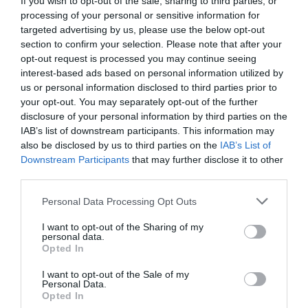
If you wish to opt-out of the sale, sharing to third parties, or
felsőbbrendűség aurája lengi körbe. A történetet Richard
processing of your personal or sensitive information for
Papenn tollából ismerjük meg, akinek sikerült bekerülnie a
targeted advertising by us, please use the below opt-out
csapat tagjai közé és évekkel később megírja történetüket.
section to confirm your selection. Please note that after your
opt-out request is processed you may continue seeing
Az elbeszéléséből sokkal többet kapunk, mint átlagos
interest-based ads based on personal information utilized by
egyetemi partik és nehéz vizsgaidőszakok. A fiatalok
us or personal information disclosed to third parties prior to
körében újra éled az ógörög kultúra, az orgiáktól az ősi
your opt-out. You may separately opt-out of the further
vallási szokásokig. Végül pedig a klasszikusokra jellemző
disclosure of your personal information by third parties on the
IAB’s list of downstream participants. This information may
tragédia sem kerüli el őket.
also be disclosed by us to third parties on the
IAB’s List of
Downstream Participants
that may further disclose it to other
Mindketten meghalnak a végén - Adam
third parties.
Silvera
Please note that this website/app uses one or more Google
Personal Data Processing Opt Outs
Mit tennél, ha tudnád, hogy már csak egyetlen nap létezik
services and may gather and store information including but
not limited to your visit or usage behaviour. You may click to
I want to opt-out of the Sharing of my
számodra, utána mindennek vége? Valószínűleg nem
personal data.
grant or deny consent to Google and its third-party tags to
szeretnél egyedül lenni. Ennek a regénynek a világában
Opted In
use your data for below specified purposes in below Google
létezik egy alkalmazás, amely segítségével két fiatal, az
consent section.
I want to opt-out of the Sale of my
Personal Data.
utolsó napjukon társaságot nyújthatnak egymás számára,
Opted In
Rufus és Mateo az Utolsó Barát applikáció révén