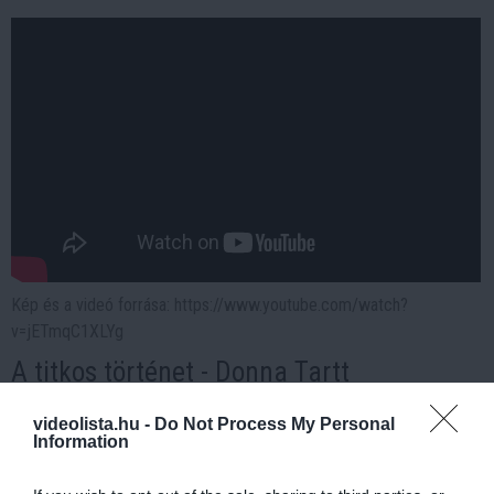
Kép és a videó forrása: https://www.youtube.com/watch?
v=jETmqC1XLYg
A titkos történet - Donna Tartt
Egy vermonti egyetemen négy fiú és egy lány
videolista.hu -
Do Not Process My Personal
megközelíthetetlen, titokzatos társaságot alkot. Összeköti
Information
őket, hogy ógörögöt tanulnak és mindegyiküket a