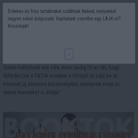
Érdekes és friss tartalmakat szállítunk Neked, melyekkel
nagyon sokat dolgozunk. Kaphatunk cserébe egy LÁJK-ot?
Köszönjük!
BookTok gyorstalpaló!
2024-01-03 19:59
x
Sokan hallottunk már róla, most pedig itt az idő, hogy
felfedezzük a TikTok irodalmi szféráját is! Lépj be az
internet új, könyves közösségébe, amelynek ereje az
online kereteket is átlépi!