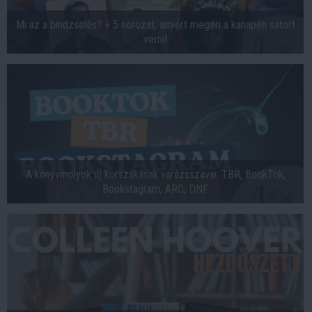
Mi az a bindzselés? + 5 sorozat, amiért megéri a kanapén sátort
verni!
A könyvmolyok új korszakának varázsszavai: TBR, BookTok,
Bookstagram, ARC, DNF