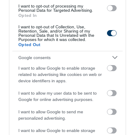
ismerkedik meg egymással és nagy elhatározásra szánják
I want to opt-out of processing my
Personal Data for Targeted Advertising.
magukat. Egyetlen nap alatt akarnak leélni egy egész
Opted In
életet. A könnyek és szívfájdalom borítékolva van, de néha
I want to opt-out of Collection, Use,
szomorúságra is szükség van ahhoz, hogy igazán értékelni
Retention, Sale, and/or Sharing of my
Personal Data that Is Unrelated with the
tudjuk a boldogságot.
Purposes for which it was collected.
Opted Out
A nappá vált lány - Shelley Parker-Chan
Google consents
A 14. században. Kínában járunk, az országot a mongolok
I want to allow Google to enable storage
irányítják. Ekkor születik egy testvérpár, egy fiú és egy lány,
related to advertising like cookies on web or
akiknek sorsa elrendeltetett. Az egyikük jussa a
device identifiers in apps.
nagyszerűség, míg a másikuké a semmilét. A fiú, akinek
I want to allow my user data to be sent to
kedvezett az élet, meghal a lány pedig elhatározza, hogy
Google for online advertising purposes.
saját kezébe veszi a sorsát. Felveszi testvére identitását
és kolostorba vonul. Eleinte csakis a túlélésre törekszik,
I want to allow Google to send me
personalized advertising.
majd minden lehetőséget megragad, hogy valódi
nagyszerűségre tegyen szert. Kezdetét veszi a háború, a
I want to allow Google to enable storage