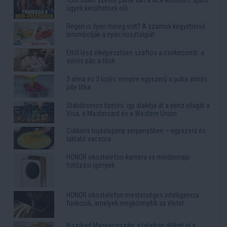
Tóth Ildikó szerint pánik van a NER köreiben: újabb
ügyek kerülhetnek elő
Régen is ilyen meleg volt? A számok kegyetlenül
lerombolják a nyári nosztalgiát
Ettől lesz elképesztően szaftos a csirkecomb: a
sörös pác a titok
3 alma és 3 tojás: ennyire egyszerű a puha almás
pite titka
Stabilcoinos fizetés: így alakítja át a pénz világát a
Visa, a Mastercard és a Western Union
Cukkinis tojáslepény serpenyőben – egyszerű és
laktató vacsora
HONOR okostelefon-kamera vs mindennapi
fotózási igények
HONOR okostelefon mesterséges intelligencia
funkciók, amelyek megkönnyítik az életet
Kiszárad Magyarország: a talajban dőlhet el a