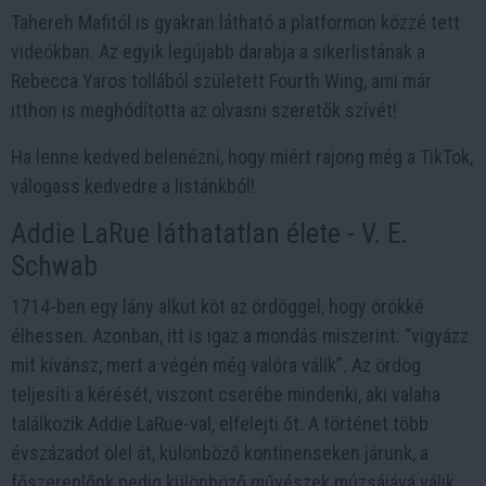
Tahereh Mafitól is gyakran látható a platformon közzé tett
videókban. Az egyik legújabb darabja a sikerlistának a
Rebecca Yaros tollából született Fourth Wing, ami már
itthon is meghódította az olvasni szeretők szívét!
Ha lenne kedved belenézni, hogy miért rajong még a TikTok,
válogass kedvedre a listánkból!
Addie ​LaRue láthatatlan élete - V. E.
Schwab
1714-ben egy lány alkut köt az ördöggel, hogy örökké
élhessen. Azonban, itt is igaz a mondás miszerint: “vigyázz
mit kívánsz, mert a végén még valóra válik”. Az ördög
teljesíti a kérését, viszont cserébe mindenki, aki valaha
találkozik Addie LaRue-val, elfelejti őt. A történet több
évszázadot ölel át, különböző kontinenseken járunk, a
főszereplőnk pedig különböző művészek múzsájává válik.