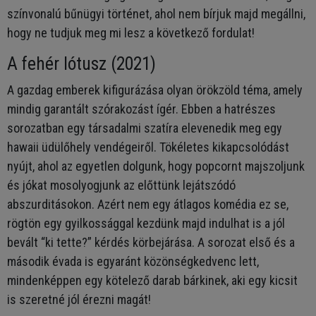
színvonalú bűnügyi történet, ahol nem bírjuk majd megállni,
hogy ne tudjuk meg mi lesz a következő fordulat!
A fehér lótusz (2021)
A gazdag emberek kifigurázása olyan örökzöld téma, amely
mindig garantált szórakozást ígér. Ebben a hatrészes
sorozatban egy társadalmi szatíra elevenedik meg egy
hawaii üdülőhely vendégeiről. Tökéletes kikapcsolódást
nyújt, ahol az egyetlen dolgunk, hogy popcornt majszoljunk
és jókat mosolyogjunk az előttünk lejátszódó
abszurditásokon. Azért nem egy átlagos komédia ez se,
rögtön egy gyilkossággal kezdünk majd indulhat is a jól
bevált “ki tette?” kérdés körbejárása. A sorozat első és a
második évada is egyaránt közönségkedvenc lett,
mindenképpen egy kötelező darab bárkinek, aki egy kicsit
is szeretné jól érezni magát!