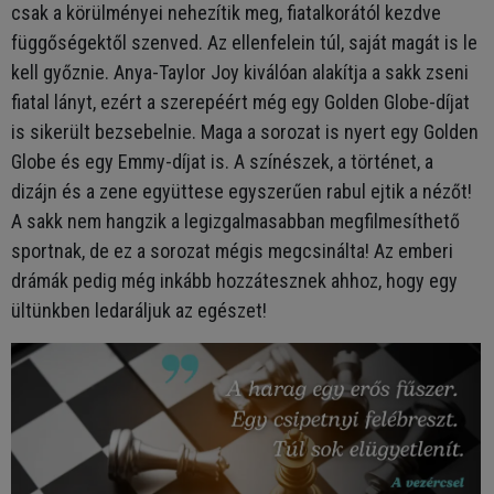
csak a körülményei nehezítik meg, fiatalkorától kezdve
függőségektől szenved. Az ellenfelein túl, saját magát is le
kell győznie. Anya-Taylor Joy kiválóan alakítja a sakk zseni
fiatal lányt, ezért a szerepéért még egy Golden Globe-díjat
is sikerült bezsebelnie. Maga a sorozat is nyert egy Golden
Globe és egy Emmy-díjat is. A színészek, a történet, a
dizájn és a zene együttese egyszerűen rabul ejtik a nézőt!
A sakk nem hangzik a legizgalmasabban megfilmesíthető
sportnak, de ez a sorozat mégis megcsinálta! Az emberi
drámák pedig még inkább hozzátesznek ahhoz, hogy egy
ültünkben ledaráljuk az egészet!