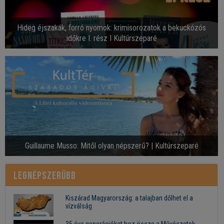
Hideg éjszakák, forró nyomok: krimisorozatok a bekuckózós
időkre I. rész I Kultúrszeparé
Guillaume Musso: Mitől olyan népszerű? | Kultúrszeparé
Legnépszerűbb
Kiszárad Magyarország: a talajban dőlhet el a
vízválság