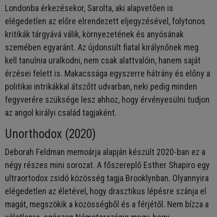
Londonba érkezésekor, Sarolta, aki alapvetően is
elégedetlen az előre elrendezett eljegyzésével, folytonos
kritikák tárgyává válik, környezetének és anyósának
szemében egyaránt. Az újdonsült fiatal királynőnek meg
kell tanulnia uralkodni, nem csak alattvalóin, hanem saját
érzései felett is. Makacssága egyszerre hátrány és előny a
politikai intrikákkal átszőtt udvarban, neki pedig minden
fegyverére szüksége lesz ahhoz, hogy érvényesülni tudjon
az angol királyi család tagjaként.
Unorthodox (2020)
Deborah Feldman memoárja alapján készült 2020-ban ez a
négy részes mini sorozat. A főszereplő Esther Shapiro egy
ultraortodox zsidó közösség tagja Brooklynban. Olyannyira
elégedetlen az életével, hogy drasztikus lépésre szánja el
magát, megszökik a közösségből és a férjétől. Nem bízza a