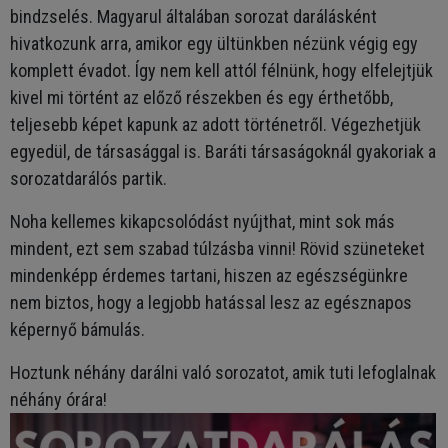
bindzselés. Magyarul általában sorozat darálásként
hivatkozunk arra, amikor egy ültünkben nézünk végig egy
komplett évadot. Így nem kell attól félnünk, hogy elfelejtjük
kivel mi történt az előző részekben és egy érthetőbb,
teljesebb képet kapunk az adott történetről. Végezhetjük
egyedül, de társasággal is. Baráti társaságoknál gyakoriak a
sorozatdarálós partik.
Noha kellemes kikapcsolódást nyújthat, mint sok más
mindent, ezt sem szabad túlzásba vinni! Rövid szüneteket
mindenképp érdemes tartani, hiszen az egészségünkre
nem biztos, hogy a legjobb hatással lesz az egésznapos
képernyő bámulás.
Hoztunk néhány darálni való sorozatot, amik tuti lefoglalnak
néhány órára!