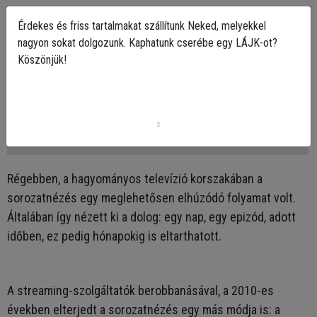
Érdekes és friss tartalmakat szállítunk Neked, melyekkel
nagyon sokat dolgozunk. Kaphatunk cserébe egy LÁJK-ot?
Köszönjük!
Mi az a bindzselés? + 5 sorozat, amiért
megéri a kanapén sátort verni!
x
2023-12-27 07:30
Régebben, a hagyományos televízió korszakában a
sorozatnézés egy meglehetősen elhúzódó folyamat volt.
Általában így nézett ki a dolog: egy nap, egy epizód, adott
időben, ez pedig hónapokig is eltarthatott.
A streaming-szolgáltatók berobbanásával, a 2010-es
években elterjedt a sorozatnézés egy más módja is: a