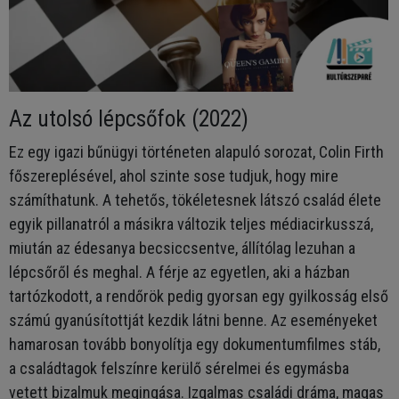
Az utolsó lépcsőfok (2022)
Ez egy igazi bűnügyi történeten alapuló sorozat, Colin Firth
főszereplésével, ahol szinte sose tudjuk, hogy mire
számíthatunk. A tehetős, tökéletesnek látszó család élete
egyik pillanatról a másikra változik teljes médiacirkusszá,
miután az édesanya becsiccsentve, állítólag lezuhan a
lépcsőről és meghal. A férje az egyetlen, aki a házban
tartózkodott, a rendőrök pedig gyorsan egy gyilkosság első
számú gyanúsítottját kezdik látni benne. Az eseményeket
hamarosan tovább bonyolítja egy dokumentumfilmes stáb,
a családtagok felszínre kerülő sérelmei és egymásba
vetett bizalmuk megingása. Izgalmas családi dráma, magas