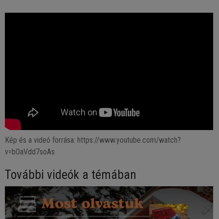
Kép és a videó forrása: https://www.youtube.com/watch?
v=bOaVdd7soAs
További videók a témában