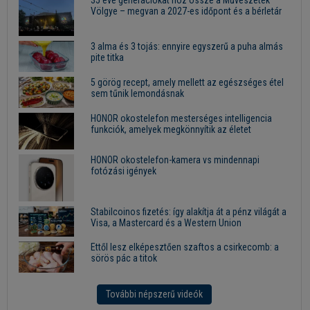
35 éve generációkat hoz össze a Művészetek
Völgye – megvan a 2027-es időpont és a bérletár
3 alma és 3 tojás: ennyire egyszerű a puha almás
pite titka
5 görög recept, amely mellett az egészséges étel
sem tűnik lemondásnak
HONOR okostelefon mesterséges intelligencia
funkciók, amelyek megkönnyítik az életet
HONOR okostelefon-kamera vs mindennapi
fotózási igények
Stabilcoinos fizetés: így alakítja át a pénz világát a
Visa, a Mastercard és a Western Union
Ettől lesz elképesztően szaftos a csirkecomb: a
sörös pác a titok
További népszerű videók