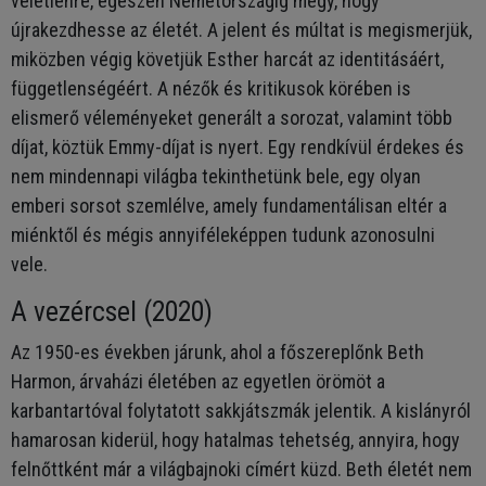
véletlenre, egészen Németországig megy, hogy
újrakezdhesse az életét. A jelent és múltat is megismerjük,
miközben végig követjük Esther harcát az identitásáért,
függetlenségéért. A nézők és kritikusok körében is
elismerő véleményeket generált a sorozat, valamint több
díjat, köztük Emmy-díjat is nyert. Egy rendkívül érdekes és
nem mindennapi világba tekinthetünk bele, egy olyan
emberi sorsot szemlélve, amely fundamentálisan eltér a
miénktől és mégis annyiféleképpen tudunk azonosulni
vele.
A vezércsel (2020)
Az 1950-es években járunk, ahol a főszereplőnk Beth
Harmon, árvaházi életében az egyetlen örömöt a
karbantartóval folytatott sakkjátszmák jelentik. A kislányról
hamarosan kiderül, hogy hatalmas tehetség, annyira, hogy
felnőttként már a világbajnoki címért küzd. Beth életét nem