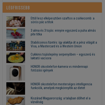
Legfrissebb
Ettől lesz elképesztően szaftos a csirkecomb: a
sörös pác a titok
3 alma és 3 tojás: ennyire egyszerű a puha almás
pite titka
Stabilcoinos fizetés: így alakítja át a pénz világát a
Visa, a Mastercard és a Western Union
Cukkinis tojáslepény serpenyőben – egyszerű és
laktató vacsora
HONOR okostelefon-kamera vs mindennapi
fotózási igények
HONOR okostelefon mesterséges intelligencia
funkciók, amelyek megkönnyítik az életet
Kiszárad Magyarország: a talajban dőlhet el a
vízválság