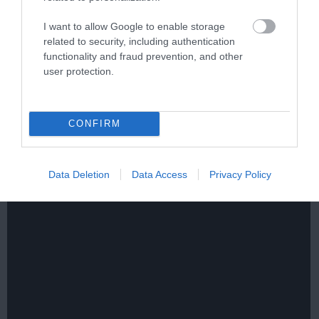
I want to allow Google to enable storage
related to security, including authentication
functionality and fraud prevention, and other
user protection.
One Teaspoon And All The Worms In The Body
Die Instantly
More
CONFIRM
444
188
307
Data Deletion
Data Access
Privacy Policy