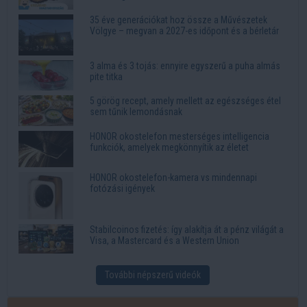
35 éve generációkat hoz össze a Művészetek
Völgye – megvan a 2027-es időpont és a bérletár
3 alma és 3 tojás: ennyire egyszerű a puha almás
pite titka
5 görög recept, amely mellett az egészséges étel
sem tűnik lemondásnak
HONOR okostelefon mesterséges intelligencia
funkciók, amelyek megkönnyítik az életet
HONOR okostelefon-kamera vs mindennapi
fotózási igények
Stabilcoinos fizetés: így alakítja át a pénz világát a
Visa, a Mastercard és a Western Union
További népszerű videók