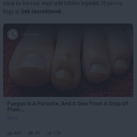
sóval és borssal, majd tedd hűtőbe legalább 30 percre,
hogy az
ízek összeérjenek
.
3 h 25 min
Fungus Is A Parasite, And It Dies From A Drop Of
Plain...
More
444
40
178