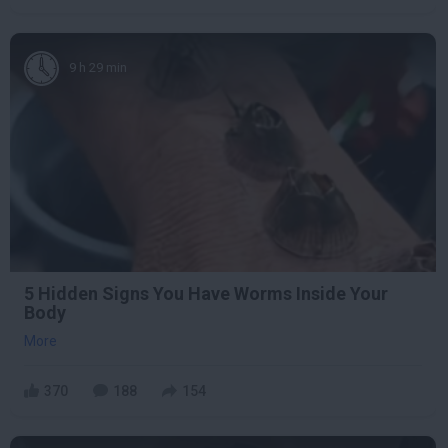
9 h 29 min
5 Hidden Signs You Have Worms Inside Your
Body
More
370
188
154