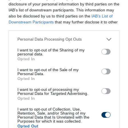
disclosure of your personal information by third parties on the
IAB’s list of downstream participants. This information may
also be disclosed by us to third parties on the
IAB’s List of
Downstream Participants
that may further disclose it to other
third parties.
Please note that this website/app uses one or more Google
Personal Data Processing Opt Outs
services and may gather and store information including but
not limited to your visit or usage behaviour. You may click to
I want to opt-out of the Sharing of my
personal data.
grant or deny consent to Google and its third-party tags to
Fungus Dries Up And Falls Off After The First
Opted In
use your data for below specified purposes in below Google
Use
consent section.
I want to opt-out of the Sale of my
More
Personal Data.
Opted In
228
184
299
I want to opt-out of processing my
Personal Data for Targeted Advertising.
Opted In
I want to opt-out of Collection, Use,
4 h 11 min
Retention, Sale, and/or Sharing of my
Personal Data that Is Unrelated with the
Purposes for which it was collected.
Opted Out