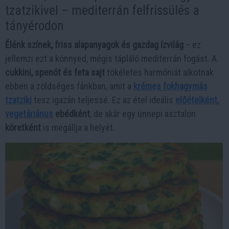
tzatzikivel – mediterrán felfrissülés a
tányérodon
Élénk színek, friss alapanyagok és gazdag ízvilág
– ez
jellemzi ezt a könnyed, mégis tápláló mediterrán fogást. A
cukkini, spenót és feta sajt
tökéletes harmóniát alkotnak
ebben a zöldséges fánkban, amit a
krémes fokhagymás
tzatziki
tesz igazán teljessé. Ez az étel ideális
előételként
,
vegetáriánus
ebédként
, de akár egy ünnepi asztalon
köretként
is megállja a helyét.