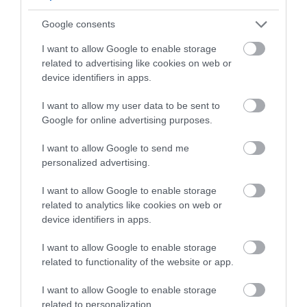
Google consents
I want to allow Google to enable storage
related to advertising like cookies on web or
device identifiers in apps.
I want to allow my user data to be sent to
Stop Eating These 3 Foods That Are Known to
Google for online advertising purposes.
Cause Parasites
More
I want to allow Google to send me
personalized advertising.
366
90
142
I want to allow Google to enable storage
related to analytics like cookies on web or
device identifiers in apps.
5 h 33 min
I want to allow Google to enable storage
related to functionality of the website or app.
I want to allow Google to enable storage
related to personalization.