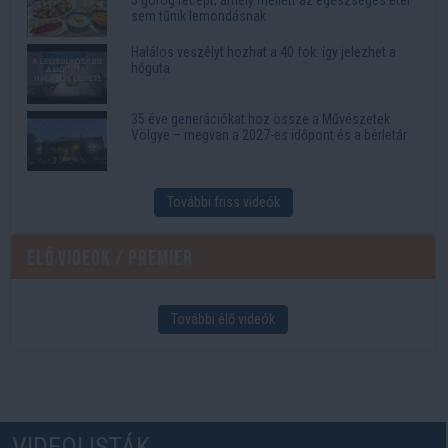
sem tűnik lemondásnak
Halálos veszélyt hozhat a 40 fok: így jelezhet a
hőguta
35 éve generációkat hoz össze a Művészetek
Völgye – megvan a 2027-es időpont és a bérletár
További friss videók
Élő videók / Premier
További élő videók
VIDEOLISTÁK