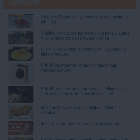
Legfrissebb
3 alma és 3 tojás: ennyire egyszerű a puha almás
pite titka
Stabilcoinos fizetés: így alakítja át a pénz világát a
Visa, a Mastercard és a Western Union
Cukkinis tojáslepény serpenyőben – egyszerű és
laktató vacsora
HONOR okostelefon-kamera vs mindennapi
fotózási igények
HONOR okostelefon mesterséges intelligencia
funkciók, amelyek megkönnyítik az életet
Kiszárad Magyarország: a talajban dőlhet el a
vízválság
Betiltják az air fryert? Kiderült, mi áll a háttérben
5 görög recept, amely mellett az egészséges étel