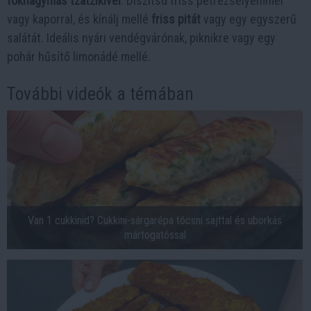
fokhagymás tzatzikivel
. Díszítsd friss petrezselyemmel
vagy kaporral, és kínálj mellé
friss pitát
vagy egy egyszerű
salátát. Ideális nyári vendégvárónak, piknikre vagy egy
pohár hűsítő limonádé mellé.
További videók a témában
Van 1 cukkinid? Cukkini-sárgarépa tócsni sajttal és uborkás
mártogatóssal