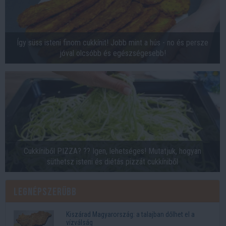
Így süss isteni finom cukkínit! Jobb mint a hús - no és persze
jóval olcsóbb és egészségesebb!
Cukkíniből PIZZA? ?? Igen, lehetséges! Mutatjuk, hogyan
süthetsz isteni és diétás pizzát cukkíniből
Legnépszerűbb
Kiszárad Magyarország: a talajban dőlhet el a
vízválság