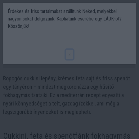
Érdekes és friss tartalmakat szállítunk Neked, melyekkel
nagyon sokat dolgozunk. Kaphatunk cserébe egy LÁJK-ot?
Köszönjük!
Cukkini, feta és spenót lepény fokhagymás
tzatzikivel – recept
x
2025-06-11 08:57
Ropogós cukkini lepény, krémes feta sajt és friss spenót
egy tányéron – mindezt megkoronázza egy hűsítő
fokhagymás tzatziki. Ez a mediterrán recept egyesíti a
nyári könnyedséget a telt, gazdag ízekkel, ami még a
legszigorúbb ínyenceket is meglepheti.
Cukkini, feta és spenótfánk fokhagymás