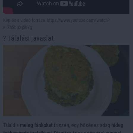
Kép és a videó forrása: https://www.youtube.com/watch?
v=Zh5bpXj5kYg
?️ Tálalási javaslat
Tálald a
meleg fánkokat
frissen, egy bőséges adag
hideg