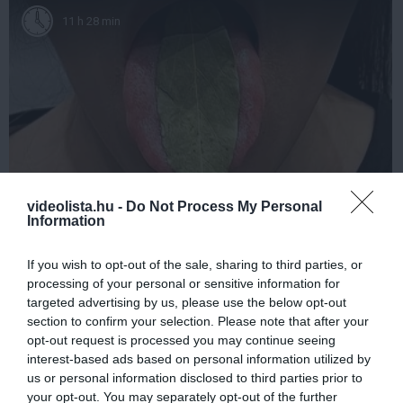
11 h 28 min
videolista.hu -
Do Not Process My Personal
Information
This Simple Trick Removes All Parasites From
Your Body!
If you wish to opt-out of the sale, sharing to third parties, or
More
processing of your personal or sensitive information for
targeted advertising by us, please use the below opt-out
215
31
367
section to confirm your selection. Please note that after your
opt-out request is processed you may continue seeing
interest-based ads based on personal information utilized by
us or personal information disclosed to third parties prior to
5 h 50 min
your opt-out. You may separately opt-out of the further