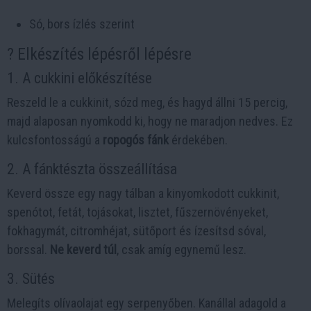
Só, bors ízlés szerint
? Elkészítés lépésről lépésre
1. A cukkini előkészítése
Reszeld le a cukkinit, sózd meg, és hagyd állni 15 percig,
majd alaposan nyomkodd ki, hogy ne maradjon nedves. Ez
kulcsfontosságú a
ropogós fánk
érdekében.
2. A fánktészta összeállítása
Keverd össze egy nagy tálban a kinyomkodott cukkinit,
spenótot, fetát, tojásokat, lisztet, fűszernövényeket,
fokhagymát, citromhéjat, sütőport és ízesítsd sóval,
borssal.
Ne keverd túl
, csak amíg egynemű lesz.
3. Sütés
Melegíts olívaolajat egy serpenyőben. Kanállal adagold a