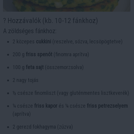
? Hozzávalók (kb. 10-12 fánkhoz)
A zöldséges fánkhoz:
2 közepes
cukkini
(reszelve, sózva, lecsöpögtetve)
200 g
friss spenót
(finomra aprítva)
100 g
feta sajt
(összemorzsolva)
2 nagy tojás
½ csésze finomliszt (vagy gluténmentes lisztkeverék)
¼ csésze
friss kapor
és ¼ csésze
friss petrezselyem
(aprítva)
2 gerezd fokhagyma (zúzva)