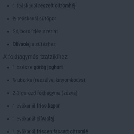
1 teáskanál
reszelt citromhéj
½ teáskanál sütőpor
Só, bors ízlés szerint
Olívaolaj
a sütéshez
A fokhagymás tzatzikihez:
1 csésze
görög joghurt
½ uborka (reszelve, kinyomkodva)
2-3 gerezd fokhagyma (zúzva)
1 evőkanál
friss kapor
1 evőkanál
olívaolaj
1 evőkanál
frissen facsart citromlé