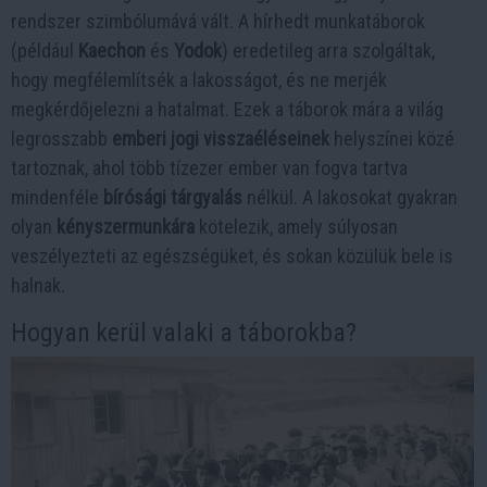
rendszer szimbólumává vált. A hírhedt munkatáborok
(például
Kaechon
és
Yodok
) eredetileg arra szolgáltak,
hogy megfélemlítsék a lakosságot, és ne merjék
megkérdőjelezni a hatalmat. Ezek a táborok mára a világ
legrosszabb
emberi jogi visszaéléseinek
helyszínei közé
tartoznak, ahol több tízezer ember van fogva tartva
mindenféle
bírósági tárgyalás
nélkül. A lakosokat gyakran
olyan
kényszermunkára
kötelezik, amely súlyosan
veszélyezteti az egészségüket, és sokan közülük bele is
halnak.
Hogyan kerül valaki a táborokba?