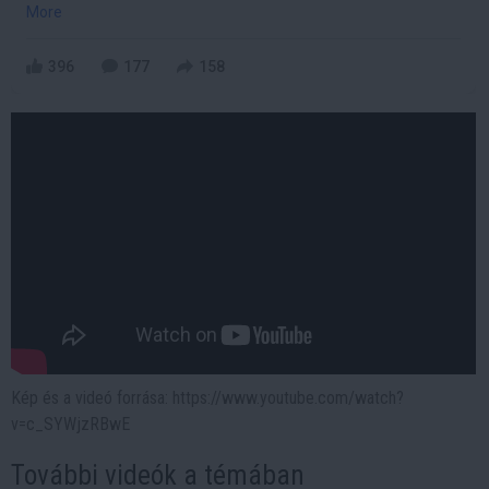
More
396
177
158
Kép és a videó forrása: https://www.youtube.com/watch?
v=c_SYWjzRBwE
További videók a témában