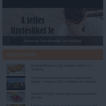
Házassági Rabszolgaság Dél-Koreában
Legnépszerűbb
Kiszárad Magyarország: a talajban dőlhet el a
vízválság
35 éve generációkat hoz össze a Művészetek
Völgye – megvan a 2027-es időpont és a bérletár
3 alma és 3 tojás: ennyire egyszerű a puha almás
pite titka
5 görög recept, amely mellett az egészséges étel