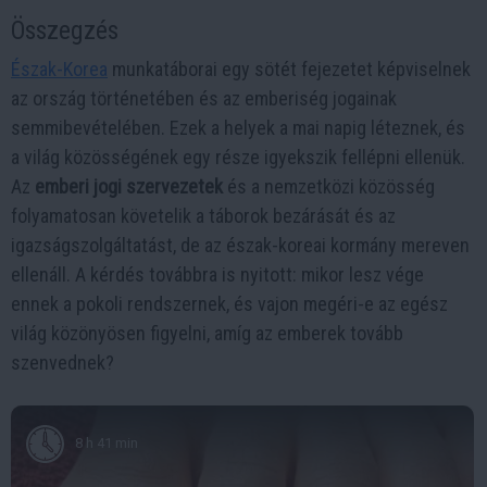
Összegzés
Észak-Korea
munkatáborai egy sötét fejezetet képviselnek
az ország történetében és az emberiség jogainak
semmibevételében. Ezek a helyek a mai napig léteznek, és
a világ közösségének egy része igyekszik fellépni ellenük.
Az
emberi jogi szervezetek
és a nemzetközi közösség
folyamatosan követelik a táborok bezárását és az
igazságszolgáltatást, de az észak-koreai kormány mereven
ellenáll. A kérdés továbbra is nyitott: mikor lesz vége
ennek a pokoli rendszernek, és vajon megéri-e az egész
világ közönyösen figyelni, amíg az emberek tovább
szenvednek?
8 h 41 min