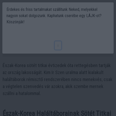
Érdekes és friss tartalmakat szállítunk Neked, melyekkel
nagyon sokat dolgozunk. Kaphatunk cserébe egy LÁJK-ot?
Köszönjük!
Észak-Korea haláltáborainak
szívszorítósötét titkai
x
2024-10-28 19:28
Észak-Korea sötét titkai évtizedek óta rettegésben tartják
az ország lakosságát. Kim Ir Szen uralma alatt kialakult
haláltáborok rémisztő rendszerében nincs menekvés, csak
a végtelen szenvedés vár azokra, akik szembe mernek
szállni a hatalommal.
Észak-Korea Haláltáborainak Sötét Titkai