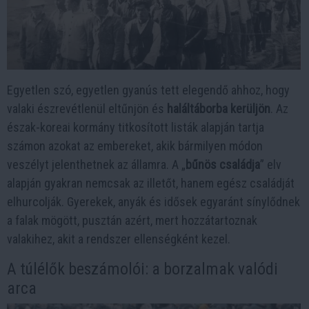
Egyetlen szó, egyetlen gyanús tett elegendő ahhoz, hogy
valaki észrevétlenül eltűnjön és
haláltáborba kerüljön
. Az
észak-koreai kormány titkosított listák alapján tartja
számon azokat az embereket, akik bármilyen módon
veszélyt jelenthetnek az államra. A „
bűnös családja
” elv
alapján gyakran nemcsak az illetőt, hanem egész családját
elhurcolják. Gyerekek, anyák és idősek egyaránt sínylődnek
a falak mögött, pusztán azért, mert hozzátartoznak
valakihez, akit a rendszer ellenségként kezel.
A túlélők beszámolói: a borzalmak valódi
arca