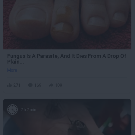
Fungus Is A Parasite, And It Dies From A Drop Of
Plain...
More
271
169
109
7 h 7 min