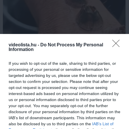
5 Hidden Signs You Have Worms Inside Your
videolista.hu -
Do Not Process My Personal
Body
Information
More
If you wish to opt-out of the sale, sharing to third parties, or
315
123
260
processing of your personal or sensitive information for
targeted advertising by us, please use the below opt-out
section to confirm your selection. Please note that after your
opt-out request is processed you may continue seeing
2 h 19 min
interest-based ads based on personal information utilized by
us or personal information disclosed to third parties prior to
your opt-out. You may separately opt-out of the further
disclosure of your personal information by third parties on the
IAB’s list of downstream participants. This information may
also be disclosed by us to third parties on the
IAB’s List of