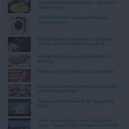
Cukkinis tojáslepény serpenyőben – egyszerű és
laktató vacsora
HONOR okostelefon-kamera vs mindennapi
fotózási igények
HONOR okostelefon mesterséges intelligencia
funkciók, amelyek megkönnyítik az életet
Kiszárad Magyarország: a talajban dőlhet el a
vízválság
Betiltják az air fryert? Kiderült, mi áll a háttérben
5 görög recept, amely mellett az egészséges étel
sem tűnik lemondásnak
Halálos veszélyt hozhat a 40 fok: így jelezhet a
hőguta
35 éve generációkat hoz össze a Művészetek
Völgye – megvan a 2027-es időpont és a bérletár