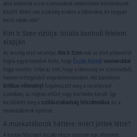
ahol emberek ezrei szenvednek embertelen körülmények
között. Miért van szükség ezekre a táborokra, és hogyan
kerül valaki oda?
Kim Ir Szen víziója: totális kontroll félelem
alapján
Az ország első vezetője,
Kim Ir Szen
már az első pillanattól
fogva egyértelművé tette, hogy
Észak-Koreát
vasmarokkal
fogja vezetni. Célja az volt, hogy a lakosság ne szeretetből,
hanem rettegésből engedelmeskedjen. Aki bármilyen
kritikus véleményt
fogalmazott meg a vezetéssel
szemben, az rögtön eltűnt vagy börtönbe került. Így
kezdődött meg a
szólásszabadság felszámolása
, és a
munkatáborok építése.
A munkatáborok háttere: miért jöttek létre?
A koreai félsziget északi része gyorsan egy elnyomó