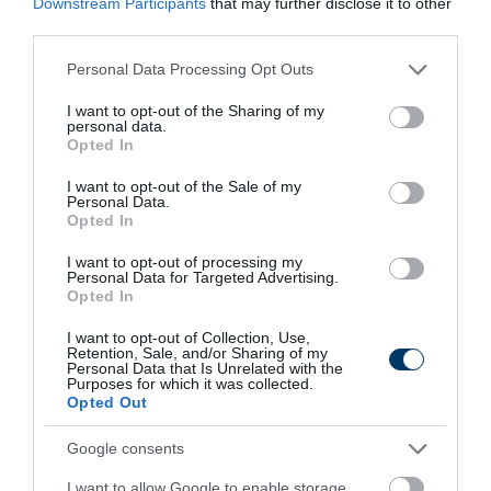
Downstream Participants
that may further disclose it to other
third parties.
Please note that this website/app uses one or more Google
Personal Data Processing Opt Outs
services and may gather and store information including but
This Simple Trick Removes All Parasites From
not limited to your visit or usage behaviour. You may click to
I want to opt-out of the Sharing of my
Your Body!
personal data.
grant or deny consent to Google and its third-party tags to
Opted In
use your data for below specified purposes in below Google
More
consent section.
I want to opt-out of the Sale of my
Personal Data.
306
150
382
Opted In
I want to opt-out of processing my
Personal Data for Targeted Advertising.
Opted In
5 h 9 min
I want to opt-out of Collection, Use,
Retention, Sale, and/or Sharing of my
Personal Data that Is Unrelated with the
Purposes for which it was collected.
Opted Out
Google consents
I want to allow Google to enable storage