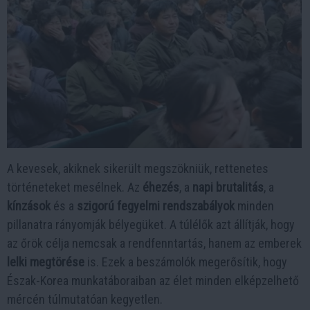
A kevesek, akiknek sikerült megszökniük, rettenetes
történeteket mesélnek. Az
éhezés
, a
napi brutalitás
, a
kínzások
és a
szigorú fegyelmi rendszabályok
minden
pillanatra rányomják bélyegüket. A túlélők azt állítják, hogy
az őrök célja nemcsak a rendfenntartás, hanem az emberek
lelki megtörése
is. Ezek a beszámolók megerősítik, hogy
Észak-Korea munkatáboraiban az élet minden elképzelhető
mércén túlmutatóan kegyetlen.