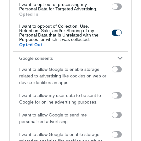
I want to opt-out of processing my
Personal Data for Targeted Advertising.
Kép és a videó forrása: https://www.youtube.com/watch?
Opted In
v=tNUbBPvI9ZA
I want to opt-out of Collection, Use,
Összefoglalás – miről is szól a filézés?
Retention, Sale, and/or Sharing of my
Personal Data that Is Unrelated with the
Purposes for which it was collected.
A halak filézésének mestersége kiemelt fontosságú a
Opted Out
konyhaművészetben, legyen szó otthoni vagy
Google consents
professzionális környezetről. Ebben a cikkben a halak
filézésének kulcsfontosságú lépéseit és technikáit
I want to allow Google to enable storage
mutattuk be, különös figyelmet fordítva a kezdők számára
related to advertising like cookies on web or
device identifiers in apps.
releváns tanácsokra és tippekre.
I want to allow my user data to be sent to
Mi a halak filézésének célja?
Google for online advertising purposes.
A filézés célja a hal húsának csontoktól való eltávolítása,
I want to allow Google to send me
hogy egy tiszta, szálka- és csontmentes halszeletet
personalized advertising.
kapjunk, amely készen áll a főzésre vagy sütésre. Ez a
folyamat technikai tudást és gyakorlatot igényel.
I want to allow Google to enable storage