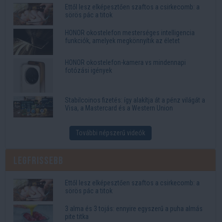
Ettől lesz elképesztően szaftos a csirkecomb: a
sörös pác a titok
HONOR okostelefon mesterséges intelligencia
funkciók, amelyek megkönnyítik az életet
HONOR okostelefon-kamera vs mindennapi
fotózási igények
Stabilcoinos fizetés: így alakítja át a pénz világát a
Visa, a Mastercard és a Western Union
További népszerű videók
Legfrissebb
Ettől lesz elképesztően szaftos a csirkecomb: a
sörös pác a titok
3 alma és 3 tojás: ennyire egyszerű a puha almás
pite titka