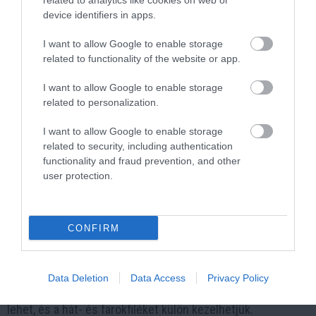
related to analytics like cookies on web or
Milyen előkészítő lépéseket kell tennünk a
device identifiers in apps.
hal filézéséhez?
I want to allow Google to enable storage
related to functionality of the website or app.
A filézés előkészítésének két fő iskolája létezik: az egyik a
hal precíz megtisztítását, kibelezését, fejének és farkának
I want to allow Google to enable storage
levágását javasolja, míg a másik iskola minden előkészítés
related to personalization.
nélkül azonnal a releváns részek leválasztását támogatja.
I want to allow Google to enable storage
Az első esetben a további részek is felhasználhatók, míg a
related to security, including authentication
második esetben az időhatékonyság a fő érv.
functionality and fraud prevention, and other
user protection.
Milyen alapvető lépéseket kell követni a hal
filé elkészítéséhez?
CONFIRM
Az alaplépések közé tartozik az oldalsó vágás a fej
közelében, a hal hosszában haladva a gerinchús mentén,
majd a gerinc mentén végigmenve óvatosan leválasztjuk a
Data Deletion
Data Access
Privacy Policy
filét. A bordák eltávolítása nagyobb halak esetén opcionális
lehet, és a hát- és farokfiléket külön kezelhetjük.