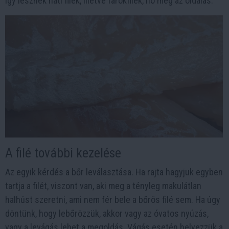
így lesznek háti filék, illetve farokfilék, no meg az oldalas.
A filé további kezelése
Az egyik kérdés a bőr leválasztása. Ha rajta hagyjuk egyben
tartja a filét, viszont van, aki meg a tényleg makulátlan
halhúst szeretni, ami nem fér bele a bőrös filé sem. Ha úgy
döntünk, hogy lebőrözzük, akkor vagy az óvatos nyúzás,
vagy a levágás lehet a megoldás. Vágás esetén helyezzük a