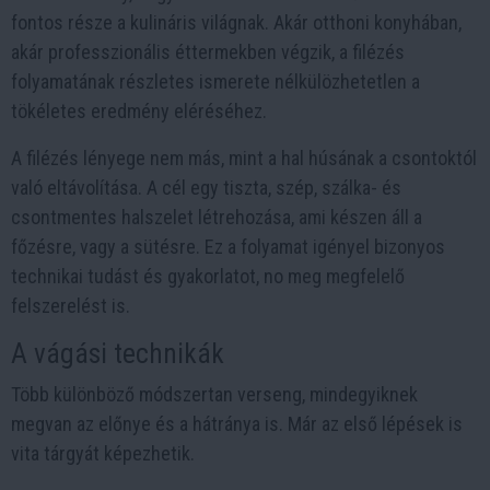
fontos része a kulináris világnak. Akár otthoni konyhában,
akár professzionális éttermekben végzik, a filézés
folyamatának részletes ismerete nélkülözhetetlen a
tökéletes eredmény eléréséhez.
A filézés lényege nem más, mint a hal húsának a csontoktól
való eltávolítása. A cél egy tiszta, szép, szálka- és
csontmentes halszelet létrehozása, ami készen áll a
főzésre, vagy a sütésre. Ez a folyamat igényel bizonyos
technikai tudást és gyakorlatot, no meg megfelelő
felszerelést is.
A vágási technikák
Több különböző módszertan verseng, mindegyiknek
megvan az előnye és a hátránya is. Már az első lépések is
vita tárgyát képezhetik.