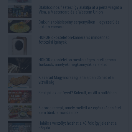
Stabilcoinos fizetés: így alakítja át a pénz világát a
Visa, a Mastercard és a Western Union
Cukkinis tojáslepény serpenyőben – egyszerű és
laktató vacsora
HONOR okostelefon-kamera vs mindennapi
fotózási igények
HONOR okostelefon mesterséges intelligencia
funkciók, amelyek megkönnyítik az életet
Kiszárad Magyarország: a talajban dőlhet el a
vízválság
Betiltják az air fryert? Kiderült, mi áll a háttérben
5 görög recept, amely mellett az egészséges étel
sem tűnik lemondásnak
Halálos veszélyt hozhat a 40 fok: így jelezhet a
hőguta