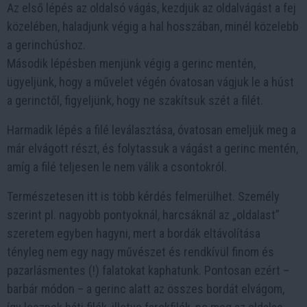
Az első lépés az oldalsó vágás, kezdjük az oldalvágást a fej
közelében, haladjunk végig a hal hosszában, minél közelebb
a gerinchúshoz.
Második lépésben menjünk végig a gerinc mentén,
ügyeljünk, hogy a művelet végén óvatosan vágjuk le a húst
a gerinctől, figyeljünk, hogy ne szakítsuk szét a filét.
Harmadik lépés a filé leválasztása, óvatosan emeljük meg a
már elvágott részt, és folytassuk a vágást a gerinc mentén,
amíg a filé teljesen le nem válik a csontokról.
Természetesen itt is több kérdés felmerülhet. Személy
szerint pl. nagyobb pontyoknál, harcsáknál az „oldalast”
szeretem egyben hagyni, mert a bordák eltávolítása
tényleg nem egy nagy művészet és rendkívül finom és
pazarlásmentes (!) falatokat kaphatunk. Pontosan ezért –
barbár módon – a gerinc alatt az összes bordát elvágom,