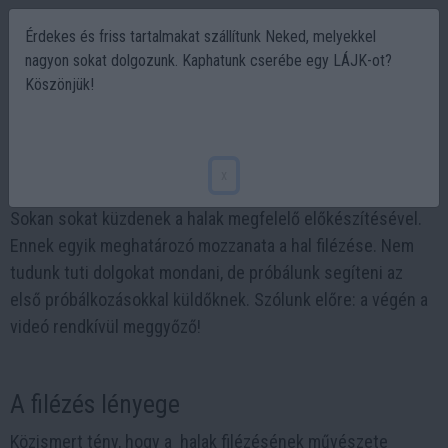
Érdekes és friss tartalmakat szállítunk Neked, melyekkel
nagyon sokat dolgozunk. Kaphatunk cserébe egy LÁJK-ot?
Köszönjük!
Halfilézés egy perc alatt – tudsz ilyet?
2023-12-22 16:00
x
Sokan sokat küzdenek a halak megfelelő előkészítésével.
Ennek egyik meghatározó mozzanata a hal filézése. Nem
tudunk tuti dolgokat mondani, de próbálunk segíteni az
első próbálkozásokkal küldőknek. Szólunk előre: a végén a
videó rendkívül meggyőző!
A filézés lényege
Közismert tény, hogy a halak filézésének művészete