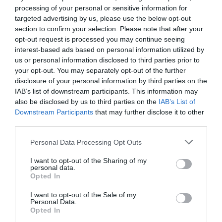
processing of your personal or sensitive information for
filézésének sikeréhez. Azok számára, akik még tovább
targeted advertising by us, please use the below opt-out
tökéletesíteni szeretnék ezt a tudásukat, javasolt
section to confirm your selection. Please note that after your
gyakorlati tanfolyamokon, vagy akár tényleg hozzáértő
opt-out request is processed you may continue seeing
interest-based ads based on personal information utilized by
ember mellett valós tényleges tapasztalatot szerezni.
us or personal information disclosed to third parties prior to
your opt-out. You may separately opt-out of the further
Ha meg akarod tudni mennyire kevés vagy, akkor kattints a
disclosure of your personal information by third parties on the
videóra és figyeld a szőke lány kezét és kését:
IAB’s list of downstream participants. This information may
also be disclosed by us to third parties on the
IAB’s List of
Downstream Participants
that may further disclose it to other
third parties.
Please note that this website/app uses one or more Google
Personal Data Processing Opt Outs
services and may gather and store information including but
not limited to your visit or usage behaviour. You may click to
I want to opt-out of the Sharing of my
personal data.
grant or deny consent to Google and its third-party tags to
Opted In
use your data for below specified purposes in below Google
consent section.
I want to opt-out of the Sale of my
Personal Data.
Opted In