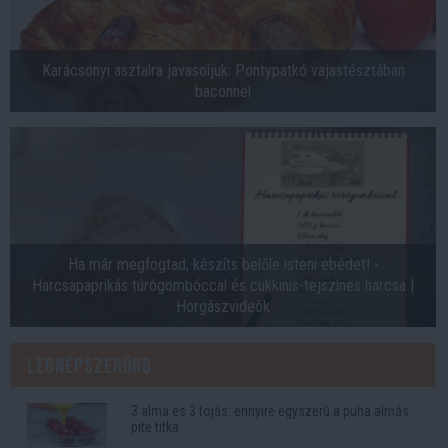
Karácsonyi asztalra javasoljuk: Pontypatkó vajastésztában
baconnel
Ha már megfogtad, készíts belőle isteni ebédet! -
Harcsapaprikás túrógombóccal és cukkinis-tejszínes harcsa |
Horgászvideók
Legnépszerűbb
3 alma és 3 tojás: ennyire egyszerű a puha almás
pite titka