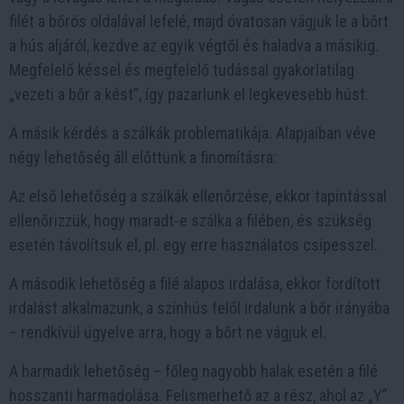
filét a bőrös oldalával lefelé, majd óvatosan vágjuk le a bőrt
a hús aljáról, kezdve az egyik végtől és haladva a másikig.
Megfelelő késsel és megfelelő tudással gyakorlatilag
„vezeti a bőr a kést”, így pazarlunk el legkevesebb húst.
A másik kérdés a szálkák problematikája. Alapjaiban véve
négy lehetőség áll előttünk a finomításra:
Az első lehetőség a szálkák ellenőrzése, ekkor tapintással
ellenőrizzük, hogy maradt-e szálka a filében, és szükség
esetén távolítsuk el, pl. egy erre használatos csipesszel.
A második lehetőség a filé alapos irdalása, ekkor fordított
irdalást alkalmazunk, a színhús felől irdalunk a bőr irányába
– rendkívül ügyelve arra, hogy a bőrt ne vágjuk el.
A harmadik lehetőség – főleg nagyobb halak esetén a filé
hosszanti harmadolása. Felismerhető az a rész, ahol az „Y”