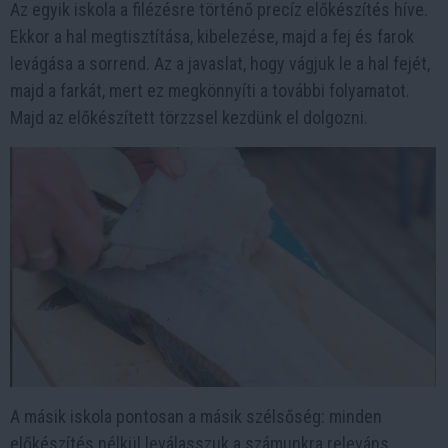
Az egyik iskola a filézésre történő precíz előkészítés híve.
Ekkor a hal megtisztítása, kibelezése, majd a fej és farok
levágása a sorrend. Az a javaslat, hogy vágjuk le a hal fejét,
majd a farkát, mert ez megkönnyíti a további folyamatot.
Majd az előkészített törzzsel kezdünk el dolgozni.
A másik iskola pontosan a másik szélsőség: minden
előkészítés nélkül leválasszuk a számunkra releváns