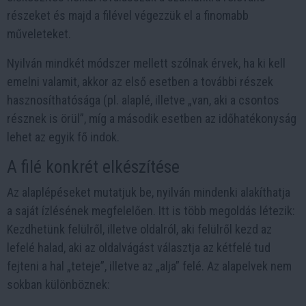
részeket és majd a filével végezzük el a finomabb
műveleteket.
Nyilván mindkét módszer mellett szólnak érvek, ha ki kell
emelni valamit, akkor az első esetben a további részek
hasznosíthatósága (pl. alaplé, illetve „van, aki a csontos
résznek is örül”, míg a második esetben az időhatékonyság
lehet az egyik fő indok.
A filé konkrét elkészítése
Az alaplépéseket mutatjuk be, nyilván mindenki alakíthatja
a saját ízlésének megfelelően. Itt is több megoldás létezik:
Kezdhetünk felülről, illetve oldalról, aki felülről kezd az
lefelé halad, aki az oldalvágást választja az kétfelé tud
fejteni a hal „teteje”, illetve az „alja” felé. Az alapelvek nem
sokban különböznek: