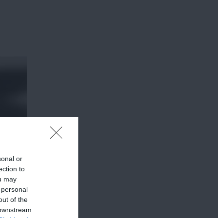
sonal or
ection to
ou may
 personal
out of the
 downstream