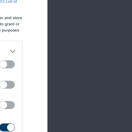
B’s List of
er and store
to grant or
ed purposes