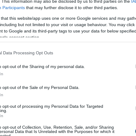
. This information may also be disclosed by us to third parties on the
IA
Participants
that may further disclose it to other third parties.
 that this website/app uses one or more Google services and may gath
including but not limited to your visit or usage behaviour. You may click 
 to Google and its third-party tags to use your data for below specifi
ogle consent section.
l Data Processing Opt Outs
dos többség lehetővé tette:
o opt-out of the Sharing of my personal data.
In
o opt-out of the Sale of my Personal Data.
In
ros Lőrinc
lett, akinek gyors vagyonosodása a rendszer
to opt-out of processing my Personal Data for Targeted
ing.
In
us” (crony capitalism)
fogalmával írható le, ahol az állami
o opt-out of Collection, Use, Retention, Sale, and/or Sharing
lt szerepet kapnak.
ersonal Data that Is Unrelated with the Purposes for which it
lected.