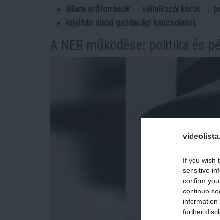
állami erőforrások → vállalkozói körök → pol
lojalitás alapú gazdasági kapcsolatok
A NER működése: politika és 
videolista
If you wish 
sensitive in
confirm you
continue se
information 
further disc