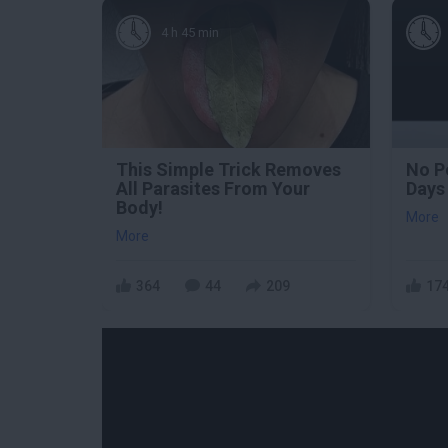
4 h 45 min
This Simple Trick Removes
No P
All Parasites From Your
Days 
Body!
More
More
364
44
209
17