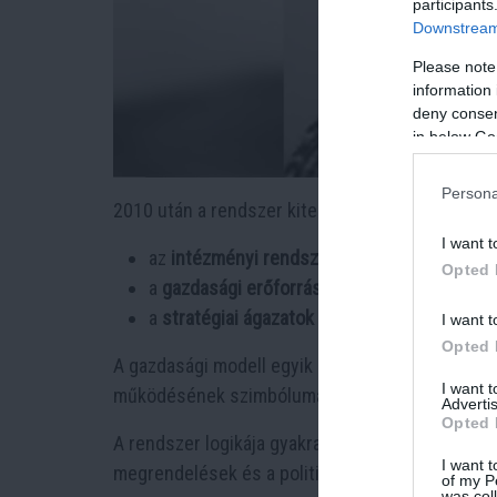
participants
Downstream 
Please note
information 
deny consent
in below Go
Persona
2010 után a rendszer kiteljesedett. A kétharma
I want t
az
intézményi rendszer átalakítását
,
Opted 
a
gazdasági erőforrások centralizálását
,
a
stratégiai ágazatok újraosztását
.
I want t
Opted 
A gazdasági modell egyik kulcsszereplője
Mészá
I want 
működésének szimbólumává vált.
Advertis
Opted 
A rendszer logikája gyakran a
„haveri kapitalizm
I want t
megrendelések és a politikai kapcsolatok kieme
of my P
was col