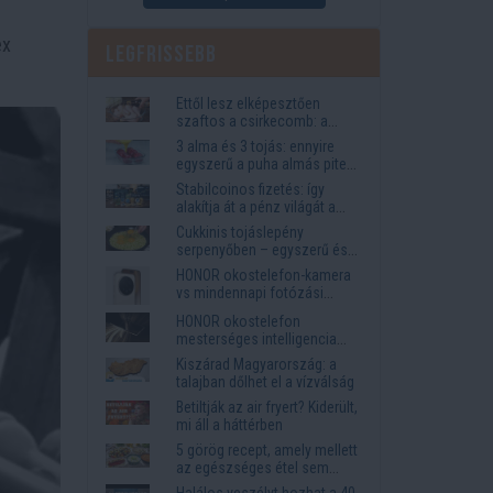
i
ex
Legfrissebb
Ettől lesz elképesztően
szaftos a csirkecomb: a
sörös pác a titok
3 alma és 3 tojás: ennyire
egyszerű a puha almás pite
titka
Stabilcoinos fizetés: így
alakítja át a pénz világát a
Visa, a Mastercard és a
Cukkinis tojáslepény
Western Union
serpenyőben – egyszerű és
laktató vacsora
HONOR okostelefon-kamera
vs mindennapi fotózási
igények
HONOR okostelefon
mesterséges intelligencia
funkciók, amelyek
Kiszárad Magyarország: a
megkönnyítik az életet
talajban dőlhet el a vízválság
Betiltják az air fryert? Kiderült,
mi áll a háttérben
5 görög recept, amely mellett
az egészséges étel sem
tűnik lemondásnak
Halálos veszélyt hozhat a 40