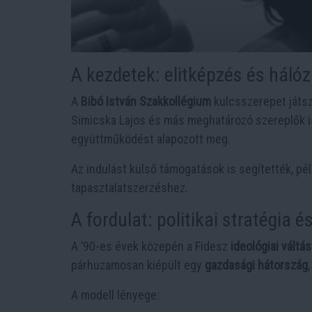
A kezdetek: elitképzés és háló
A
Bibó István Szakkollégium
kulcsszerepet játszo
Simicska Lajos és más meghatározó szereplők i
együttműködést alapozott meg.
Az indulást külső támogatások is segítették, pé
tapasztalatszerzéshez.
A fordulat: politikai stratégia 
A ’90-es évek közepén a Fidesz
ideológiai váltás
párhuzamosan kiépült egy
gazdasági hátország
A modell lényege: