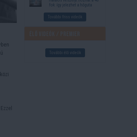
fok: így jelezhet a hőguta
További friss videók
Élő videók / Premier
lyben
vú
További élő videók
közi
 Ezzel