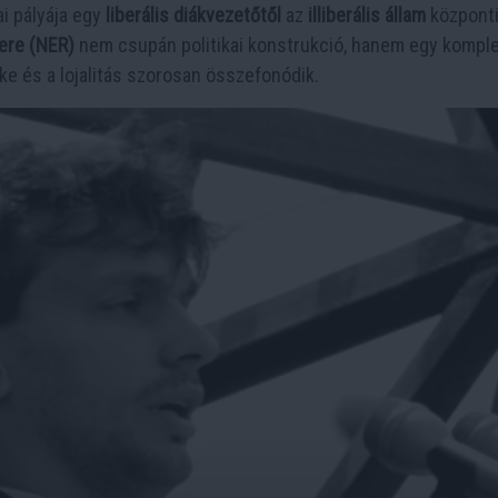
ai pályája egy
liberális diákvezetőtől
az
illiberális állam
központ
ere (NER)
nem csupán politikai konstrukció, hanem egy kompl
 tőke és a lojalitás szorosan összefonódik.