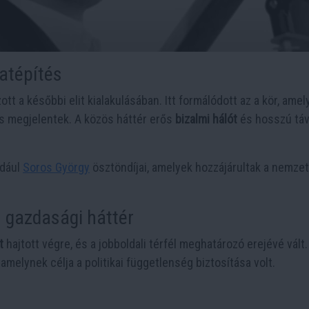
zatépítés
tt a későbbi elit kialakulásában. Itt formálódott az a kör, ame
s megjelentek. A közös háttér erős
bizalmi hálót
és hosszú tá
ldául
Soros György
ösztöndíjai, amelyek hozzájárultak a nemzet
és gazdasági háttér
t
hajtott végre, és a jobboldali térfél meghatározó erejévé vált.
, amelynek célja a politikai függetlenség biztosítása volt.