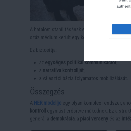
authenti
A hatalom stabilitásának egyik pillére a médiar
száz médium került egy központi struktúrába.
Ez biztosítja:
az
egységes politikai kommunikációt
,
a
narratíva kontrollját
,
a választói bázis folyamatos mobilizálását.
Összegzés
A
NER modellje
egy olyan komplex rendszer, aho
kontroll
egymást erősítve működnek. Ez a struktú
generál a
demokrácia
, a
piaci verseny
és az
inté