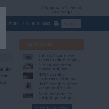
2026. augusztus 8., szombat
László névnapja
Tudomány
Életmód
más
Legnépszerűbb
3 alma és 3 tojás: ennyire
egyszerű a puha almás pite
titka
Ettől lesz elképesztően
at, ahol
szaftos a csirkecomb: a
sörös pác a titok
HONOR okostelefon
rdése
mesterséges intelligencia
évé.
funkciók, amelyek
HONOR okostelefon-kamera
megkönnyítik az életet
vs mindennapi fotózási
igények
Stabilcoinos fizetés: így
alakítja át a pénz világát a
Visa, a Mastercard és a
Western Union
További népszerű videók