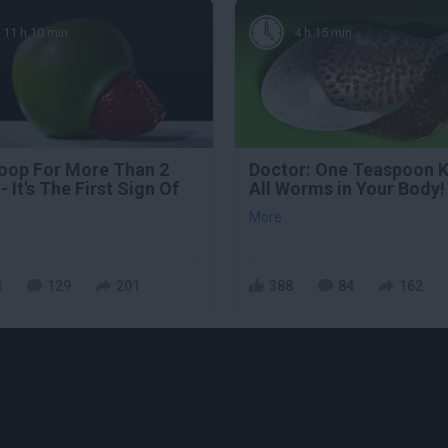
11 h 10 min
4 h 15 min
oop For More Than 2
Doctor: One Teaspoon Ki
- It's The First Sign Of
All Worms in Your Body!
More
4
129
201
388
84
162