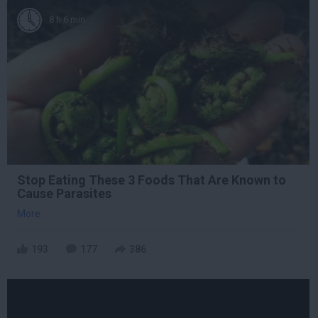
8 h 6 min
Stop Eating These 3 Foods That Are Known to
Cause Parasites
More
193
177
386