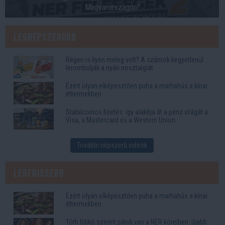
Magyarországon!
Legnépszerűbb
Régen is ilyen meleg volt? A számok kegyetlenül
lerombolják a nyári nosztalgiát
Ezért olyan elképesztően puha a marhahús a kínai
éttermekben
Stabilcoinos fizetés: így alakítja át a pénz világát a
Visa, a Mastercard és a Western Union
További népszerű videók
Legfrissebb
Ezért olyan elképesztően puha a marhahús a kínai
éttermekben
Tóth Ildikó szerint pánik van a NER köreiben: újabb