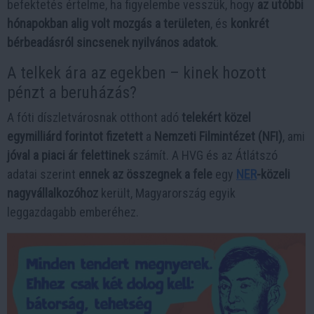
befektetés értelme, ha figyelembe vesszük, hogy
az utóbbi
hónapokban alig volt mozgás a területen
, és
konkrét
bérbeadásról sincsenek nyilvános adatok
.
A telkek ára az egekben – kinek hozott
pénzt a beruházás?
A fóti díszletvárosnak otthont adó
telekért közel
egymilliárd forintot fizetett
a
Nemzeti Filmintézet (NFI)
, ami
jóval a piaci ár felettinek
számít. A HVG és az Átlátszó
adatai szerint
ennek az összegnek a fele
egy
NER
-közeli
nagyvállalkozóhoz
került, Magyarország egyik
leggazdagabb emberéhez.