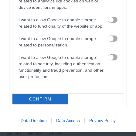
related to analytics like cookies on web or
device identifiers in apps.
165
106
227
I want to allow Google to enable storage
related to functionality of the website or app.
10 h 12 min
I want to allow Google to enable storage
related to personalization.
I want to allow Google to enable storage
related to security, including authentication
functionality and fraud prevention, and other
user protection.
CONFIRM
One Teaspoon And All The Worms In The Body
Die Instantly
More
Data Deletion
Data Access
Privacy Policy
249
108
329