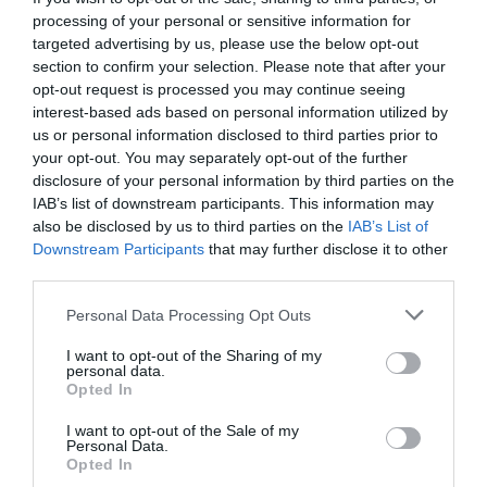
processing of your personal or sensitive information for
Fungus Is A Parasite, And It Dies From A Drop Of
targeted advertising by us, please use the below opt-out
Plain...
section to confirm your selection. Please note that after your
More
opt-out request is processed you may continue seeing
interest-based ads based on personal information utilized by
us or personal information disclosed to third parties prior to
153
108
215
your opt-out. You may separately opt-out of the further
disclosure of your personal information by third parties on the
IAB’s list of downstream participants. This information may
3 h 22 min
also be disclosed by us to third parties on the
IAB’s List of
Downstream Participants
that may further disclose it to other
third parties.
Please note that this website/app uses one or more Google
Personal Data Processing Opt Outs
services and may gather and store information including but
not limited to your visit or usage behaviour. You may click to
I want to opt-out of the Sharing of my
personal data.
grant or deny consent to Google and its third-party tags to
Opted In
use your data for below specified purposes in below Google
consent section.
I want to opt-out of the Sale of my
Personal Data.
Opted In
This Simple Trick Removes All Parasites From