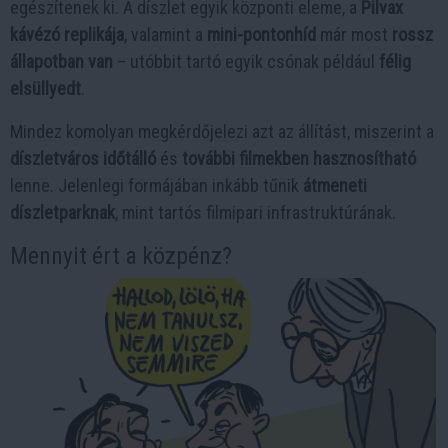
egészítenek ki. A díszlet egyik központi eleme, a
Pilvax
kávézó replikája
, valamint a
mini-pontonhíd
már most
rossz
állapotban van
– utóbbit tartó egyik csónak például
félig
elsüllyedt
.
Mindez komolyan megkérdőjelezi azt az állítást, miszerint a
díszletváros időtálló
és
további filmekben hasznosítható
lenne. Jelenlegi formájában inkább tűnik
átmeneti
díszletparknak
, mint tartós filmipari infrastruktúrának.
Mennyit ért a közpénz?