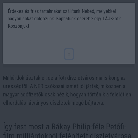
Érdekes és friss tartalmakat szállítunk Neked, melyekkel
nagyon sokat dolgozunk. Kaphatunk cserébe egy LÁJK-ot?
Köszönjük!
Így herdálják a milliárdokat a NER csókosai
a Petőfi-film díszletvárosában
x
2025-04-04 10:21
Milliárdok úsztak el, de a fóti díszletváros ma is kong az
ürességtől. A NER csókosai ismét jól jártak, miközben a
magyar adófizetők csak nézik, hogyan történik a felelőtlen
elherdálás látványos díszletek mögé bújtatva.
Így fest most a Rákay Philip-féle Petőfi-
film milliárdokból felépített díszletvárosa