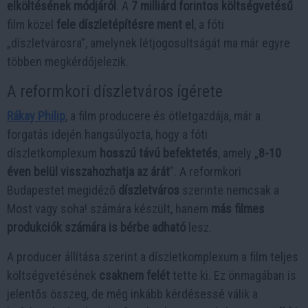
elköltésének módjáról
. A
7 milliárd forintos költségvetésű
film közel
fele díszletépítésre ment el
, a fóti
„díszletvárosra”, amelynek létjogosultságát ma már egyre
többen megkérdőjelezik.
A reformkori díszletváros ígérete
Rákay Philip
, a film producere és ötletgazdája, már a
forgatás idején hangsúlyozta, hogy a fóti
díszletkomplexum
hosszú távú befektetés
, amely „
8-10
éven belül visszahozhatja az árát
”. A reformkori
Budapestet megidéző
díszletváros
szerinte nemcsak a
Most vagy soha! számára készült, hanem
más filmes
produkciók számára is bérbe adható
lesz.
A producer állítása szerint a díszletkomplexum a film teljes
költségvetésének
csaknem felét
tette ki. Ez önmagában is
jelentős összeg, de még inkább kérdésessé válik a