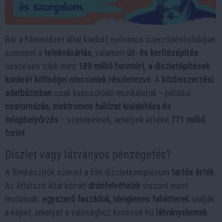
Bár a Filmintézet által kiadott nyilvános szerződéslistákban
szerepel a
telekvásárlás
, valamint
út- és kerítésépítés
összesen több mint
189 millió forintért
,
a díszletépítések
konkrét költségei nincsenek részletezve
. A
közbeszerzési
adatbázisban
csak kapcsolódó munkálatok – például
csatornázás, elektromos hálózat kialakítása és
telephelyőrzés
– szerepelnek, amelyek értéke
771 millió
forint
.
Díszlet vagy látványos pénzégetés?
A filmkészítők szerint a fóti díszletkomplexum
tartós érték
.
Az Átlátszó által közölt
drónfelvételek
viszont mást
mutatnak:
egyszerű faszádok, ideiglenes fahátterek
uralják
a képet, amelyet a valósághoz kevéssé hű
látványelemek