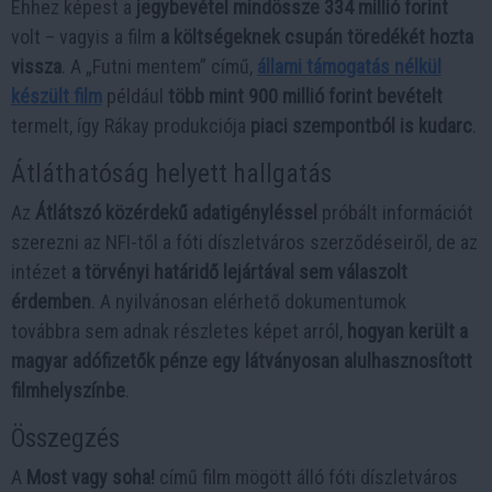
Ehhez képest a
jegybevétel mindössze 334 millió forint
volt – vagyis a film
a költségeknek csupán töredékét hozta
vissza
. A „Futni mentem” című,
állami támogatás nélkül
készült film
például
több mint 900 millió forint bevételt
termelt, így Rákay produkciója
piaci szempontból is kudarc
.
Átláthatóság helyett hallgatás
Az
Átlátszó közérdekű adatigényléssel
próbált információt
szerezni az NFI-től a fóti díszletváros szerződéseiről, de az
intézet
a törvényi határidő lejártával sem válaszolt
érdemben
. A nyilvánosan elérhető dokumentumok
továbbra sem adnak részletes képet arról,
hogyan került a
magyar adófizetők pénze egy látványosan alulhasznosított
filmhelyszínbe
.
Összegzés
A
Most vagy soha!
című film mögött álló fóti díszletváros