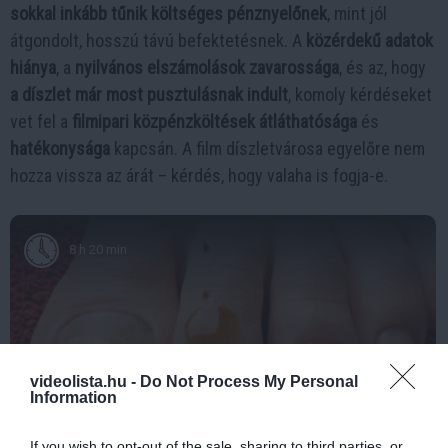
sokkal inkább tűnik költséges pénznyelőnek
, mint jól
átgondolt, hosszú távú befektetésnek. A
közérdekű adatok
hiánya
, a
nyilvános elszámolások zavarossága
, és az, hogy
a díszlet már most pusztulásnak indult
, komoly kérdéseket
vet fel a
filmipari közpénzköltések átláthatósága
és
hatékonysága
kapcsán. A film díszletvárosa egyelőre nem
hozza vissza az árát – kérdés, hogy valaha is fogja-e.
8 h 20 min
videolista.hu -
Do Not Process My Personal
Information
If you wish to opt-out of the sale, sharing to third parties, or