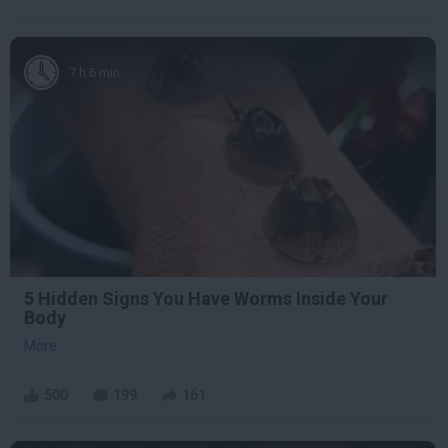
7 h 6 min
5 Hidden Signs You Have Worms Inside Your
Body
More
500
199
161