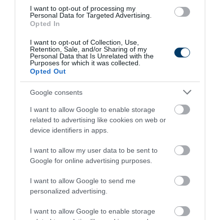
Your Body!
I want to opt-out of processing my
More
Personal Data for Targeted Advertising.
Opted In
319
99
300
I want to opt-out of Collection, Use,
Retention, Sale, and/or Sharing of my
Personal Data that Is Unrelated with the
Purposes for which it was collected.
Opted Out
1 h 27 min
Google consents
I want to allow Google to enable storage
related to advertising like cookies on web or
device identifiers in apps.
I want to allow my user data to be sent to
Google for online advertising purposes.
I want to allow Google to send me
Fungus Dries Up And Falls Off After The First
personalized advertising.
Use
I want to allow Google to enable storage
More