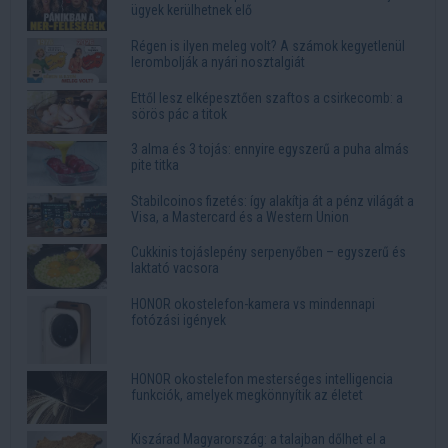
ügyek kerülhetnek elő
Régen is ilyen meleg volt? A számok kegyetlenül
lerombolják a nyári nosztalgiát
Ettől lesz elképesztően szaftos a csirkecomb: a
sörös pác a titok
3 alma és 3 tojás: ennyire egyszerű a puha almás
pite titka
Stabilcoinos fizetés: így alakítja át a pénz világát a
Visa, a Mastercard és a Western Union
Cukkinis tojáslepény serpenyőben – egyszerű és
laktató vacsora
HONOR okostelefon-kamera vs mindennapi
fotózási igények
HONOR okostelefon mesterséges intelligencia
funkciók, amelyek megkönnyítik az életet
Kiszárad Magyarország: a talajban dőlhet el a