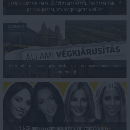
Lázár kullancsot keres, Győzi zebrát veszít, Feri házat épít – 4
politikai jelenet, ami megrengette a NER-t
Ezer milliárdos közvagyon tűnik el? Újabb privatizációs hullám
söpör végig!
5 NER-nagyasszony, akik a hatalom csúcsára értek