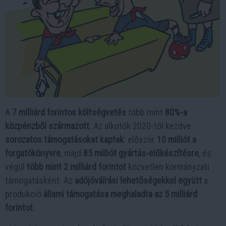
A
7 milliárd forintos költségvetés
több mint
80%-a
közpénzből származott
. Az alkotók 2020-tól kezdve
sorozatos támogatásokat kaptak
: először
10 milliót a
forgatókönyvre
, majd
85 milliót gyártás-előkészítésre
, és
végül
több mint 2 milliárd forintot
közvetlen kormányzati
támogatásként. Az
adójóváírási lehetőségekkel együtt
a
produkció
állami támogatása meghaladta az 5 milliárd
forintot
.