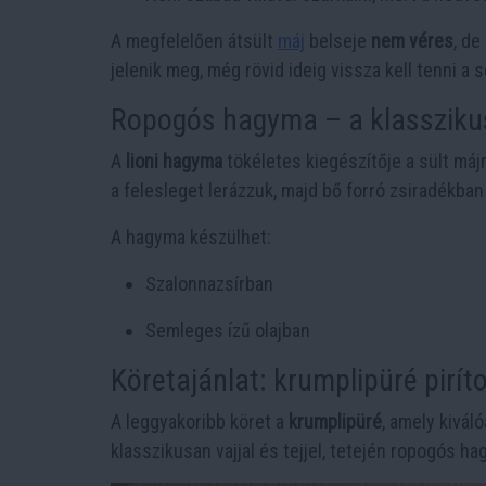
A megfelelően átsült
máj
belseje
nem véres
, de
jelenik meg, még rövid ideig vissza kell tenni a
Ropogós hagyma – a klassziku
A
lioni hagyma
tökéletes kiegészítője a sült máj
a felesleget lerázzuk, majd bő forró zsiradékban
A hagyma készülhet:
Szalonnazsírban
Semleges ízű olajban
Köretajánlat: krumplipüré pirí
A leggyakoribb köret a
krumplipüré
, amely kivál
klasszikusan vajjal és tejjel, tetején ropogós ha