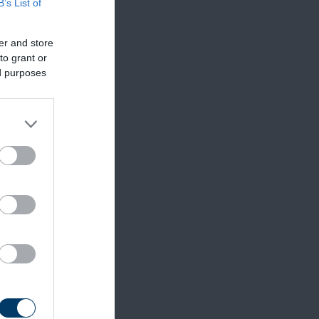
B’s List of
er and store
to grant or
ed purposes
 a
 tetsző,