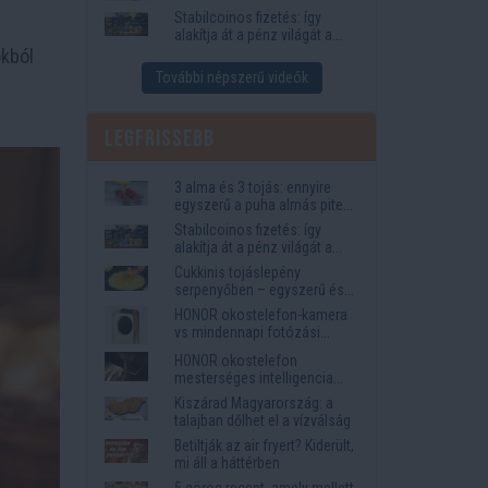
igények
Stabilcoinos fizetés: így
alakítja át a pénz világát a
Visa, a Mastercard és a
okból
Western Union
További népszerű videók
Legfrissebb
3 alma és 3 tojás: ennyire
egyszerű a puha almás pite
titka
Stabilcoinos fizetés: így
alakítja át a pénz világát a
Visa, a Mastercard és a
Cukkinis tojáslepény
Western Union
serpenyőben – egyszerű és
laktató vacsora
HONOR okostelefon-kamera
vs mindennapi fotózási
igények
HONOR okostelefon
mesterséges intelligencia
funkciók, amelyek
Kiszárad Magyarország: a
megkönnyítik az életet
talajban dőlhet el a vízválság
Betiltják az air fryert? Kiderült,
mi áll a háttérben
5 görög recept, amely mellett