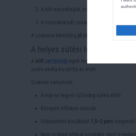
authenti
A hőt mérsékeljük, hogy a zsír tisztán kiolv
A visszamaradt zsiradékban sütjük ki a mája
A szalonna lehetőleg
jó zsíros és enyhén füstöl
A helyes sütési technika – med
A
sült
sertésmáj
egyik legkritikusabb pontja a s
sütés pedig kiszárítja az ételt.
Szakmai irányelvek:
A máj ne legyen túl hideg sütés előtt
Közepes hőfokon süssük
Oldalanként körülbelül
1,5–2 perc
elegendő
Nem szabad villával szurkálni, mert a nedve