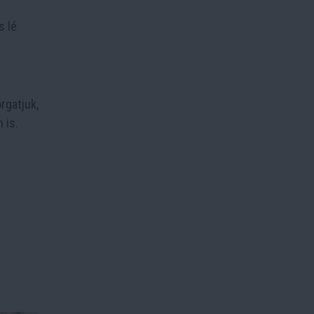
s lé
rgatjuk,
 is.