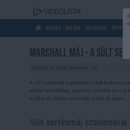
É
d
Vicces
Bulvár
Gazdaság
Crypto
Marshall máj - A sült se
2026-03-02 13:28
| Nézettség: 745
A sült sertésmáj szalonnával sokak kedvence, mé
sütési technikában, a pontos sózásban és a jól e
szaftos és omlós, nem pedig száraz és rágós.
Sült sertésmáj szalonnával 