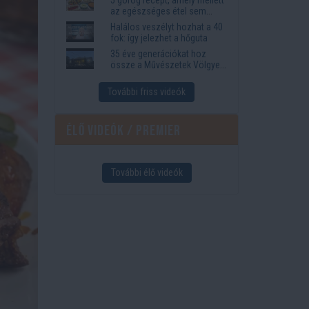
az egészséges étel sem
tűnik lemondásnak
Halálos veszélyt hozhat a 40
fok: így jelezhet a hőguta
35 éve generációkat hoz
össze a Művészetek Völgye
– megvan a 2027-es időpont
és a bérletár
További friss videók
Élő videók / Premier
További élő videók