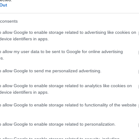
ne sózzuk be?
Out
máj készítésekor. A májat sütés előtt nem szabad besózni, mert
ményezhet.
consents
o allow Google to enable storage related to advertising like cookies on
evice identifiers in apps.
o allow my user data to be sent to Google for online advertising
s.
to allow Google to send me personalized advertising.
o allow Google to enable storage related to analytics like cookies on
sben
evice identifiers in apps.
zalonna zsírjában
sütjük. A jó minőségű, zsíros szalonna nemcs
o allow Google to enable storage related to functionality of the website
iztosít.
o allow Google to enable storage related to personalization.
 kisütjük
o allow Google to enable storage related to security, including