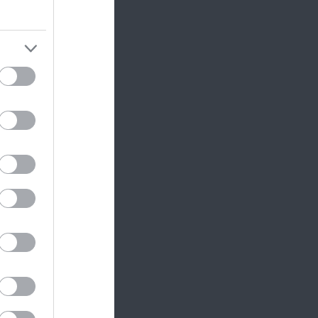
 a só
ak ízt