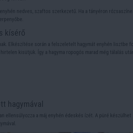
 enyhén nedves, szaftos szerkezetű. Ha a tányéron rózsaszíne
 serpenyőbe.
s kísérő
nak. Elkészítése során a felszeletelt hagymát enyhén lisztbe fo
 hirtelen kisütjük. Így a hagyma ropogós marad még tálalás után
tott hagymával
óan ellensúlyozza a máj enyhén édeskés ízét. A püré készülhet
gymával.