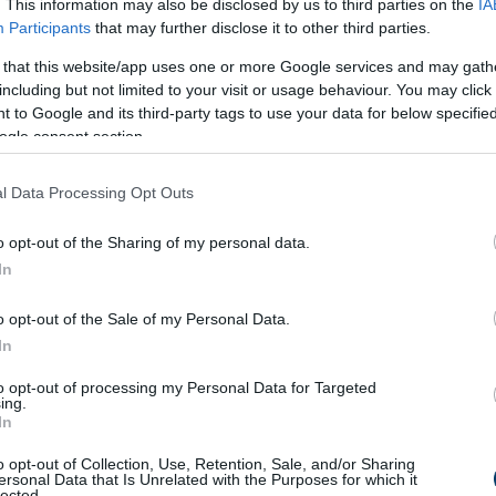
. This information may also be disclosed by us to third parties on the
IA
Participants
that may further disclose it to other third parties.
 that this website/app uses one or more Google services and may gath
including but not limited to your visit or usage behaviour. You may click 
ker alapja
 to Google and its third-party tags to use your data for below specifi
ogle consent section.
sabb lépés a nem kívánt hártyás, inas részek eltávolítása. Ezek
etik az ételt. A májat mindig alaposan vizsgáljuk át, és a nem
l Data Processing Opt Outs
o opt-out of the Sharing of my personal data.
 szabályokat:
In
en
o opt-out of the Sale of my Personal Data.
In
 a hártyás részek könnyebben eltávolíthatók
to opt-out of processing my Personal Data for Targeted
irdalhatjuk, de nem szabad átvágni
ing.
In
mechanikai hatás roncsolhatja az állagot.
o opt-out of Collection, Use, Retention, Sale, and/or Sharing
ersonal Data that Is Unrelated with the Purposes for which it
lected.