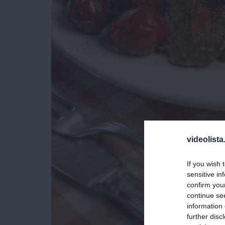
videolista
If you wish 
sensitive in
confirm you
continue se
information 
further disc