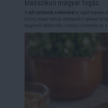
klasszikus magyar fogás
A
sült sertésmáj szalonnával
az egyik legnépsz
készül, mégis komoly odafigyelést igényel, ha i
megfelelő előkészítés, a helyes szeletelés és 