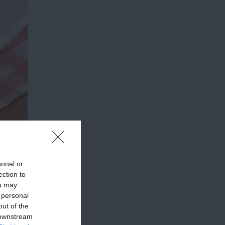
sonal or
ection to
ou may
 personal
out of the
 downstream