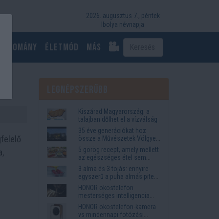
2026. augusztus 7., péntek
Ibolya névnapja
Tudomány
Életmód
más
Legnépszerűbb
Kiszárad Magyarország: a
talajban dőlhet el a vízválság
35 éve generációkat hoz
felelő
össze a Művészetek Völgye
– megvan a 2027-es időpont
5 görög recept, amely mellett
a,
és a bérletár
az egészséges étel sem
tűnik lemondásnak
3 alma és 3 tojás: ennyire
egyszerű a puha almás pite
titka
HONOR okostelefon
mesterséges intelligencia
funkciók, amelyek
HONOR okostelefon-kamera
megkönnyítik az életet
vs mindennapi fotózási