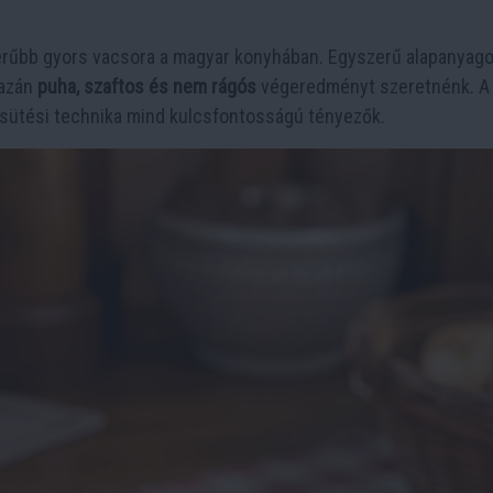
erűbb gyors vacsora a magyar konyhában. Egyszerű alapanyag
gazán
puha, szaftos és nem rágós
végeredményt szeretnénk. A
a sütési technika mind kulcsfontosságú tényezők.