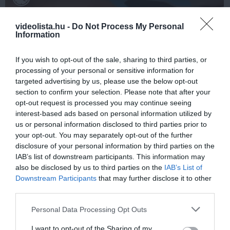
videolista.hu -
Do Not Process My Personal
Information
If you wish to opt-out of the sale, sharing to third parties, or
processing of your personal or sensitive information for
targeted advertising by us, please use the below opt-out
section to confirm your selection. Please note that after your
opt-out request is processed you may continue seeing
Fungus Dries Up And Falls Off After The First
interest-based ads based on personal information utilized by
Use
us or personal information disclosed to third parties prior to
your opt-out. You may separately opt-out of the further
More
disclosure of your personal information by third parties on the
IAB’s list of downstream participants. This information may
403
132
337
also be disclosed by us to third parties on the
IAB’s List of
Downstream Participants
that may further disclose it to other
third parties.
7 h 56 min
Please note that this website/app uses one or more Google
Personal Data Processing Opt Outs
services and may gather and store information including but
not limited to your visit or usage behaviour. You may click to
I want to opt-out of the Sharing of my