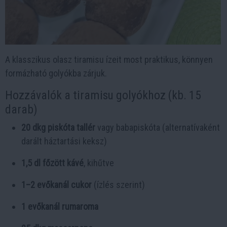
A klasszikus olasz tiramisu ízeit most praktikus, könnyen
formázható golyókba zárjuk.
Hozzávalók a tiramisu golyókhoz (kb. 15
darab)
20 dkg piskóta tallér
vagy babapiskóta (alternatívaként
darált háztartási keksz)
1,5 dl főzött kávé
, kihűtve
1–2 evőkanál cukor
(ízlés szerint)
1 evőkanál rumaroma