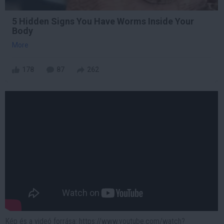
5 Hidden Signs You Have Worms Inside Your
Body
More
178
87
262
Kép és a videó forrása: https://www.youtube.com/watch?