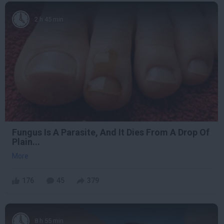
2 h 45 min
Fungus Is A Parasite, And It Dies From A Drop Of
Plain...
More
176
45
379
8 h 55 min