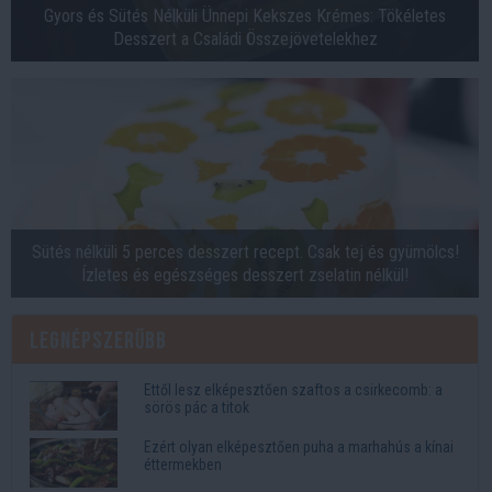
Gyors és Sütés Nélküli Ünnepi Kekszes Krémes: Tökéletes
Desszert a Családi Összejövetelekhez
Sütés nélküli 5 perces desszert recept. Csak tej és gyümölcs!
Ízletes és egészséges desszert zselatin nélkül!
Legnépszerűbb
Ettől lesz elképesztően szaftos a csirkecomb: a
sörös pác a titok
Ezért olyan elképesztően puha a marhahús a kínai
éttermekben