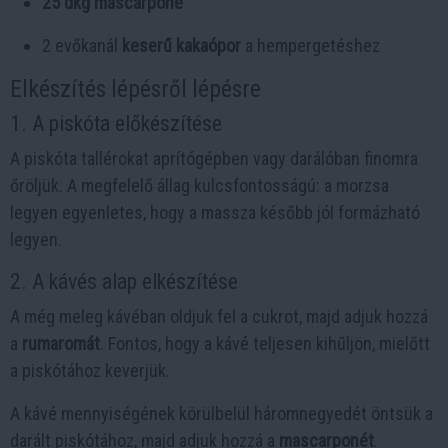
25 dkg mascarpone
2 evőkanál
keserű kakaópor
a hempergetéshez
Elkészítés lépésről lépésre
1. A piskóta előkészítése
A piskóta tallérokat aprítógépben vagy darálóban finomra
őröljük. A megfelelő állag kulcsfontosságú: a morzsa
legyen egyenletes, hogy a massza később jól formázható
legyen.
2. A kávés alap elkészítése
A még meleg kávéban oldjuk fel a cukrot, majd adjuk hozzá
a
rumaromát
. Fontos, hogy a kávé teljesen kihűljön, mielőtt
a piskótához keverjük.
A kávé mennyiségének körülbelül háromnegyedét öntsük a
darált piskótához, majd adjuk hozzá a
mascarponét
.