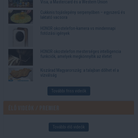
Visa, a Mastercard és a Western Union
Cukkinis tojáslepény serpenyőben – egyszerű és
laktató vacsora
HONOR okostelefon-kamera vs mindennapi
fotózási igények
HONOR okostelefon mesterséges intelligencia
funkciók, amelyek megkönnyítik az életet
Kiszárad Magyarország: a talajban dőlhet el a
vízválság
További friss videók
Élő videók / Premier
További élő videók