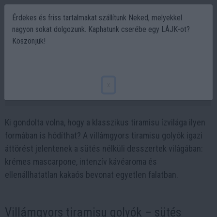
Érdekes és friss tartalmakat szállítunk Neked, melyekkel
nagyon sokat dolgozunk. Kaphatunk cserébe egy LÁJK-ot?
Köszönjük!
Villámgyors tiramisu golyók – a sütés
nélküli desszert
x
2026-03-01 10:48
Ki gondolta volna, hogy a klasszikus tiramisu ízvilága ilyen
formában is hódíthat? A villámgyors tiramisu golyók igazi
áttörést jelentenek a sütés nélküli desszertek világában:
krémes mascarpone, intenzív kávéaroma és
ellenállhatatlan kakaós bevonat egyetlen falatban.
Villámgyors tiramisu golyók – sütés