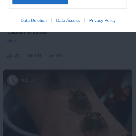
Data Deletion
Data Access
Privacy Policy
Stop Eating These 3 Foods That Are Known to
Cause Parasites
More
402
141
105
10 h 57 min