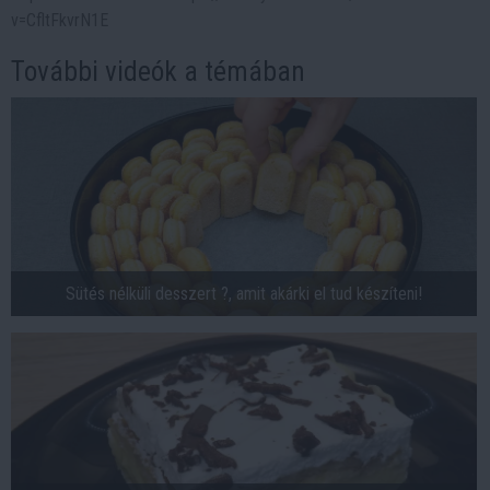
v=CfltFkvrN1E
További videók a témában
Sütés nélküli desszert ?, amit akárki el tud készíteni!