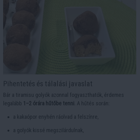
Pihentetés és tálalási javaslat
Bár a tiramisu golyók azonnal fogyaszthatók, érdemes
legalább
1–2 órára hűtőbe tenni
. A hűtés során:
a kakaópor enyhén ráolvad a felszínre,
a golyók kissé megszilárdulnak,