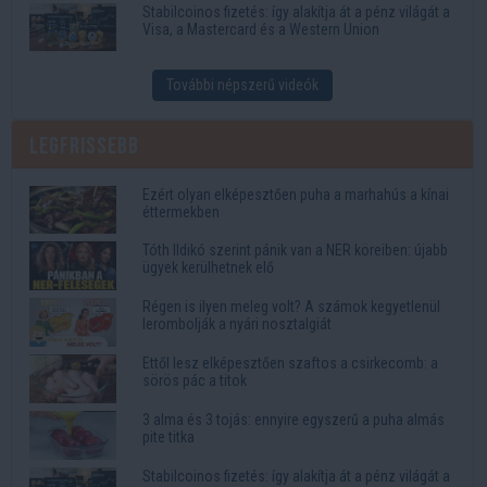
Stabilcoinos fizetés: így alakítja át a pénz világát a
Visa, a Mastercard és a Western Union
További népszerű videók
Legfrissebb
Ezért olyan elképesztően puha a marhahús a kínai
éttermekben
Tóth Ildikó szerint pánik van a NER köreiben: újabb
ügyek kerülhetnek elő
Régen is ilyen meleg volt? A számok kegyetlenül
lerombolják a nyári nosztalgiát
Ettől lesz elképesztően szaftos a csirkecomb: a
sörös pác a titok
3 alma és 3 tojás: ennyire egyszerű a puha almás
pite titka
Stabilcoinos fizetés: így alakítja át a pénz világát a