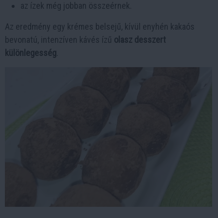
az ízek még jobban összeérnek.
Az eredmény egy krémes belsejű, kívül enyhén kakaós
bevonatú, intenzíven kávés ízű
olasz desszert
különlegesség
.