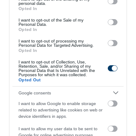
personal data.
grant or deny consent to Google and its third-party tags to
Opted In
use your data for below specified purposes in below Google
consent section.
I want to opt-out of the Sale of my
Personal Data.
Opted In
I want to opt-out of processing my
Personal Data for Targeted Advertising.
Opted In
This Simple Trick Removes All Parasites From
Your Body!
I want to opt-out of Collection, Use,
Retention, Sale, and/or Sharing of my
More
Personal Data that Is Unrelated with the
Purposes for which it was collected.
Opted Out
325
97
186
Google consents
I want to allow Google to enable storage
5 h 25 min
related to advertising like cookies on web or
device identifiers in apps.
I want to allow my user data to be sent to
Google for online advertising purposes.