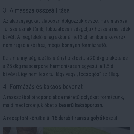
3. A massza összeállítása
Az alapanyagokat alaposan dolgozzuk össze. Ha a massza
túl száraznak tűnik, fokozatosan adagoljuk hozzá a maradék
kávét. A megfelelő állag akkor érhető el, amikor a keverék
nem ragad a kézhez, mégis könnyen formázható.
Ez a mennyiség ideális arányt biztosít: a 20 dkg piskóta és
a 25 dkg mascarpone harmonikusan egyesül a 1,5 dl
kávéval, így nem lesz túl lágy vagy „tocsogós” az állag.
4. Formázás és kakaós bevonat
A masszából pingponglabda méretű golyókat formázunk,
majd megforgatjuk őket a
keserű kakaóporban
.
A receptből körülbelül
15 darab tiramisu golyó
készül.