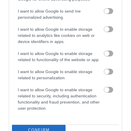
I want to allow Google to send me
personalized advertising.
I want to allow Google to enable storage
related to analytics like cookies on web or
One Teaspoon And All The Worms In The Body
device identifiers in apps.
Die Instantly
More
I want to allow Google to enable storage
related to functionality of the website or app.
243
101
137
I want to allow Google to enable storage
related to personalization.
I want to allow Google to enable storage
5 h 12 min
related to security, including authentication
functionality and fraud prevention, and other
user protection.
CONFIRM