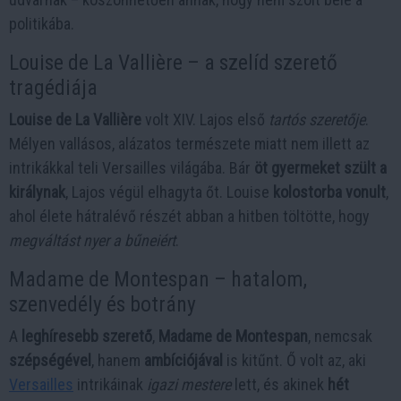
politikába.
Louise de La Vallière – a szelíd szerető
tragédiája
Louise de La Vallière
volt XIV. Lajos első
tartós szeretője
.
Mélyen vallásos, alázatos természete miatt nem illett az
intrikákkal teli Versailles világába. Bár
öt gyermeket szült a
királynak
, Lajos végül elhagyta őt. Louise
kolostorba vonult
,
ahol élete hátralévő részét abban a hitben töltötte, hogy
megváltást nyer a bűneiért
.
Madame de Montespan – hatalom,
szenvedély és botrány
A
leghíresebb szerető
,
Madame de Montespan
, nemcsak
szépségével
, hanem
ambíciójával
is kitűnt. Ő volt az, aki
Versailles
intrikáinak
igazi mestere
lett, és akinek
hét