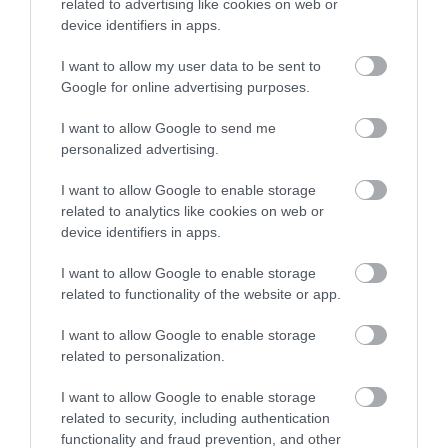
related to advertising like cookies on web or
460
46
290
device identifiers in apps.
I want to allow my user data to be sent to
3 h 34 min
Google for online advertising purposes.
I want to allow Google to send me
personalized advertising.
I want to allow Google to enable storage
related to analytics like cookies on web or
device identifiers in apps.
I want to allow Google to enable storage
related to functionality of the website or app.
One Teaspoon And All The Worms In The Body
Die Instantly
I want to allow Google to enable storage
related to personalization.
More
I want to allow Google to enable storage
416
73
384
related to security, including authentication
functionality and fraud prevention, and other