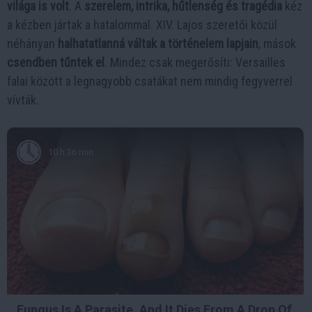
világa is volt
. A
szerelem, intrika, hűtlenség és tragédia
kéz
a kézben jártak a hatalommal. XIV. Lajos szeretői közül
néhányan
halhatatlanná váltak a történelem lapjain
, mások
csendben tűntek el
. Mindez csak megerősíti: Versailles
falai között a legnagyobb csatákat nem mindig fegyverrel
vívták.
10 h 36 min
Fungus Is A Parasite, And It Dies From A Drop Of