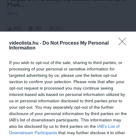
Plain...
More
466
183
331
videolista.hu -
Do Not Process My Personal
Information
5 h 18 min
If you wish to opt-out of the sale, sharing to third parties, or
processing of your personal or sensitive information for
targeted advertising by us, please use the below opt-out
section to confirm your selection. Please note that after your
opt-out request is processed you may continue seeing
interest-based ads based on personal information utilized by
us or personal information disclosed to third parties prior to
your opt-out. You may separately opt-out of the further
disclosure of your personal information by third parties on the
IAB’s list of downstream participants. This information may
Fungus Dries Up And Falls Off After The First
also be disclosed by us to third parties on the
IAB’s List of
Use
Downstream Participants
that may further disclose it to other
More