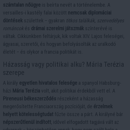
számtalan nőügye
is beírta nevét a történelembe. A
versailles-i kastély falai között
nemcsak diplomáciai
döntések
születtek – gyakran
titkos találkák, szenvedélyes
románcok
és
drámai szerelmi játszmák
színterévé is
váltak. Cikkünkben feltárjuk, kik voltak XIV. Lajos feleségei,
ágyasai, szeretői, és hogyan befolyásolták az uralkodó
életét – és olykor a francia politikát is.
Házasság vagy politikai alku? Mária Terézia
szerepe
A király
egyetlen hivatalos felesége
a spanyol Habsburg-
házi
Mária Terézia
volt, akit politikai érdekből vett el. A
Pireneusi békeszerződés
részeként a házasság
megerősítette Franciaország pozícióját, de
érzelmek
helyett kötelességtudat
fűzte össze a párt. A királyné bár
népszerűtlenül indított
, idővel elfogadott tagjává vált az
udvarnak – köszönhetően annak, hogy nem szólt bele a