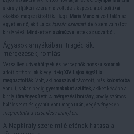
a király ifjúkori szerelme volt, de a kapcsolatot politikai
okokból megszakították. Húga,
Maria Mancini
volt talán az
egyetlen nő, akit Lajos
igazán szeretett
, de ő sem válhatott
királynévá. Mindketten
száműzve
lettek az udvarból.
Ágyasok árnyékában: tragédiák,
mérgezések, romlás
Versailles udvarhölgyek és hercegnők hosszú sorának
adott otthont, akik egy ideig
XIV. Lajos ágyát is
megosztották
. Volt, aki
bosszúval
távozott, más
kolostorba
vonult, sokan pedig
gyermekeket szültek
, akiket később a
király
törvényesített
. A
mérgezési botrány
, amely számos
halálesetet és gyanút vont maga után, végérvényesen
megrontotta a versailles-i aranykort
.
A Napkirály szerelmi életének hatása a