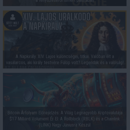
a fényűzéséről ismert palotában
A Napkirály. XIV. Lajos különcségei, titkai. Valóban élt a
vasálarcos, aki király testvére Fülöp volt? Legendák és a valóság!
Bitcoin Árfolyam Előrejelzés: A Világ Legnagyobb Kriptovalutája
$17 Milliárd Volument Ér El: A Rollblock (RBLK) és a Chainlink
(LINK) Nagy Júniusra Készül