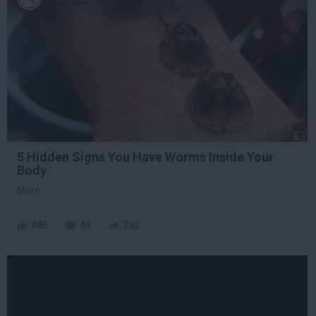
5 Hidden Signs You Have Worms Inside Your
Body
More
486
45
292