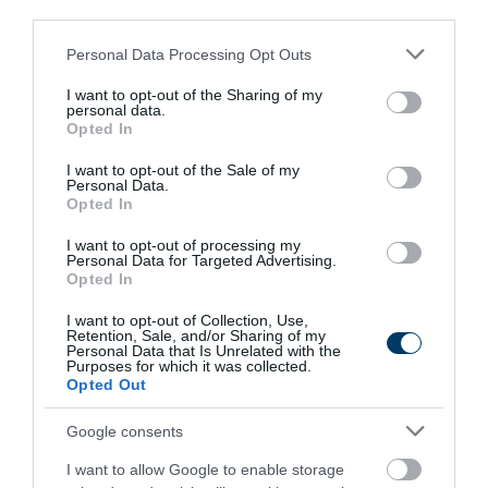
third parties.
Please note that this website/app uses one or more Google
208
180
398
Personal Data Processing Opt Outs
services and may gather and store information including but
not limited to your visit or usage behaviour. You may click to
I want to opt-out of the Sharing of my
personal data.
grant or deny consent to Google and its third-party tags to
Opted In
use your data for below specified purposes in below Google
3 h 46 min
consent section.
I want to opt-out of the Sale of my
Personal Data.
Opted In
I want to opt-out of processing my
Personal Data for Targeted Advertising.
Opted In
I want to opt-out of Collection, Use,
Retention, Sale, and/or Sharing of my
Personal Data that Is Unrelated with the
Purposes for which it was collected.
This Simple Trick Removes All Parasites From
Opted Out
Your Body!
Google consents
More
I want to allow Google to enable storage