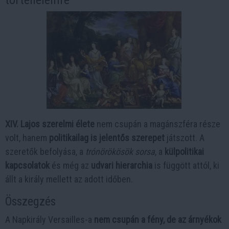
történelemre
XIV. Lajos szerelmi élete
nem csupán a magánszféra része
volt, hanem
politikailag is jelentős szerepet
játszott. A
szeretők befolyása, a
trónörökösök sorsa
, a
külpolitikai
kapcsolatok
és még az
udvari hierarchia
is függött attól, ki
állt a király mellett az adott időben.
Összegzés
A Napkirály Versailles-a
nem csupán a fény, de az árnyékok