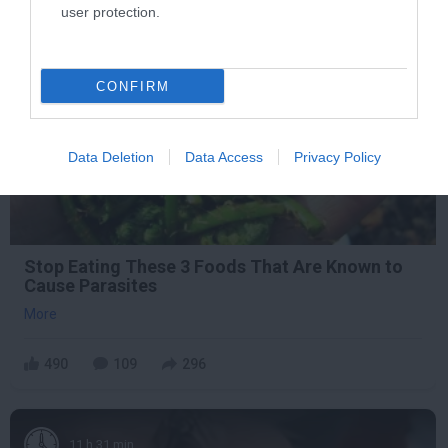
user protection.
7 h 24 min
CONFIRM
Data Deletion
Data Access
Privacy Policy
Stop Eating These 3 Foods That Are Known to
Cause Parasites
More
490
109
296
11 h 31 min