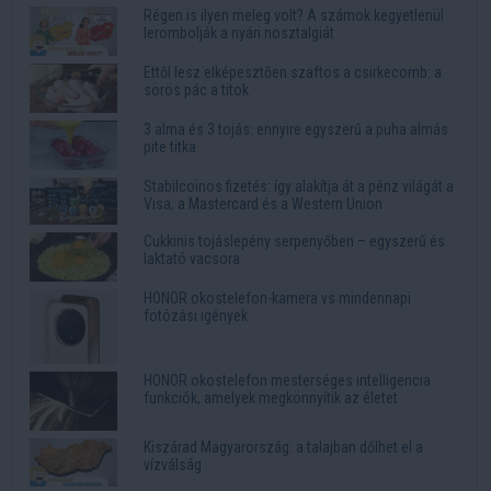
Régen is ilyen meleg volt? A számok kegyetlenül
lerombolják a nyári nosztalgiát
Ettől lesz elképesztően szaftos a csirkecomb: a
sörös pác a titok
3 alma és 3 tojás: ennyire egyszerű a puha almás
pite titka
Stabilcoinos fizetés: így alakítja át a pénz világát a
Visa, a Mastercard és a Western Union
Cukkinis tojáslepény serpenyőben – egyszerű és
laktató vacsora
HONOR okostelefon-kamera vs mindennapi
fotózási igények
HONOR okostelefon mesterséges intelligencia
funkciók, amelyek megkönnyítik az életet
Kiszárad Magyarország: a talajban dőlhet el a
vízválság