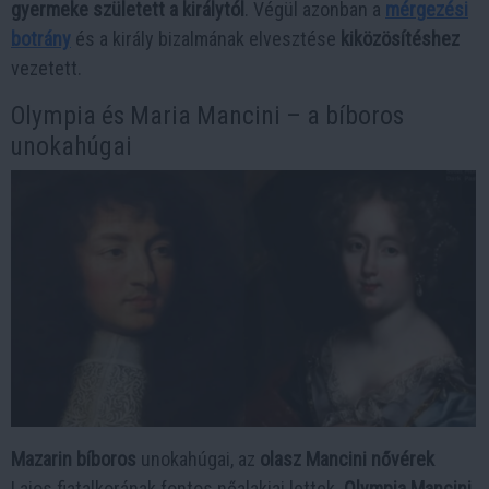
gyermeke született a királytól
. Végül azonban a
mérgezési
botrány
és a király bizalmának elvesztése
kiközösítéshez
vezetett.
Olympia és Maria Mancini – a bíboros
unokahúgai
Mazarin bíboros
unokahúgai, az
olasz Mancini nővérek
Lajos fiatalkorának fontos nőalakjai lettek.
Olympia Mancini