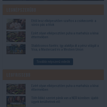
Legnépszerűbb
Ettől lesz elképesztően szaftos a csirkecomb: a
sörös pác a titok
Ezért olyan elképesztően puha a marhahús a kínai
éttermekben
Stabilcoinos fizetés: így alakítja át a pénz világát a
Visa, a Mastercard és a Western Union
További népszerű videók
Legfrissebb
Ezért olyan elképesztően puha a marhahús a kínai
éttermekben
Tóth Ildikó szerint pánik van a NER köreiben: újabb
ügyek kerülhetnek elő