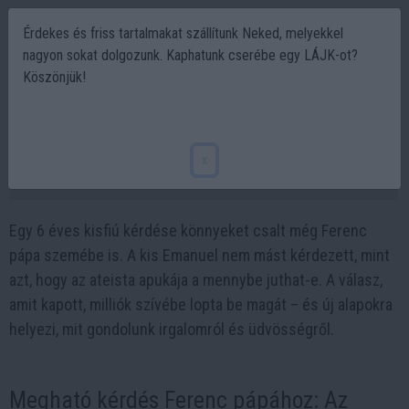
Érdekes és friss tartalmakat szállítunk Neked, melyekkel
nagyon sokat dolgozunk. Kaphatunk cserébe egy LÁJK-ot?
Köszönjük!
Az apukám ateista. Meghalt. A mennybe
jutott? Emenuel kérdése Ferenc Pápához
x
2025-04-23 09:24
Egy 6 éves kisfiú kérdése könnyeket csalt még Ferenc
pápa szemébe is. A kis Emanuel nem mást kérdezett, mint
azt, hogy az ateista apukája a mennybe juthat-e. A válasz,
amit kapott, milliók szívébe lopta be magát – és új alapokra
helyezi, mit gondolunk irgalomról és üdvösségről.
Megható kérdés Ferenc pápához: Az