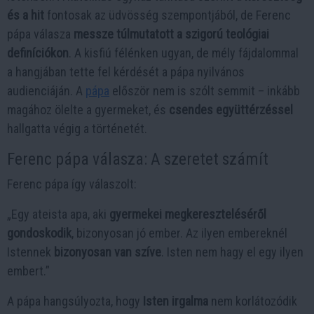
és a hit
fontosak az üdvösség szempontjából, de Ferenc
pápa válasza
messze túlmutatott a szigorú teológiai
definíciókon
. A kisfiú félénken ugyan, de mély fájdalommal
a hangjában tette fel kérdését a pápa nyilvános
audienciáján. A
pápa
először nem is szólt semmit – inkább
magához ölelte a gyermeket, és
csendes együttérzéssel
hallgatta végig a történetét.
Ferenc pápa válasza: A szeretet számít
Ferenc pápa így válaszolt:
„Egy ateista apa, aki
gyermekei megkereszteléséről
gondoskodik
, bizonyosan jó ember. Az ilyen embereknél
Istennek
bizonyosan van szíve
. Isten nem hagy el egy ilyen
embert.”
A pápa hangsúlyozta, hogy
Isten irgalma
nem korlátozódik