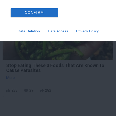
4 h 29 min
CONFIRM
Data Deletion
Data Access
Privacy Policy
Stop Eating These 3 Foods That Are Known to
Cause Parasites
More
233
29
282