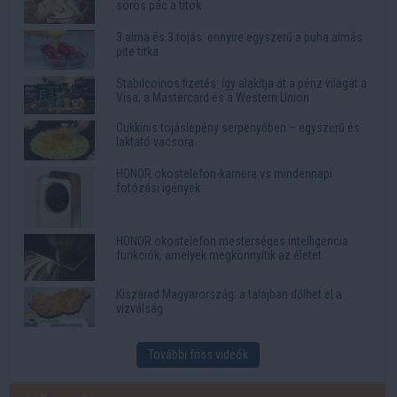
sörös pác a titok
3 alma és 3 tojás: ennyire egyszerű a puha almás
pite titka
Stabilcoinos fizetés: így alakítja át a pénz világát a
Visa, a Mastercard és a Western Union
Cukkinis tojáslepény serpenyőben – egyszerű és
laktató vacsora
HONOR okostelefon-kamera vs mindennapi
fotózási igények
HONOR okostelefon mesterséges intelligencia
funkciók, amelyek megkönnyítik az életet
Kiszárad Magyarország: a talajban dőlhet el a
vízválság
További friss videók