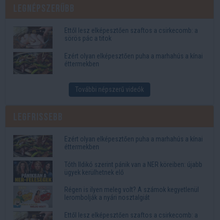
Legnépszerűbb
Ettől lesz elképesztően szaftos a csirkecomb: a
sörös pác a titok
Ezért olyan elképesztően puha a marhahús a kínai
éttermekben
További népszerű videók
Legfrissebb
Ezért olyan elképesztően puha a marhahús a kínai
éttermekben
Tóth Ildikó szerint pánik van a NER köreiben: újabb
ügyek kerülhetnek elő
Régen is ilyen meleg volt? A számok kegyetlenül
lerombolják a nyári nosztalgiát
Ettől lesz elképesztően szaftos a csirkecomb: a