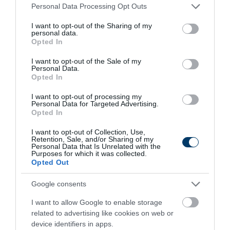
Please note that this website/app uses one or more Google
Personal Data Processing Opt Outs
services and may gather and store information including but
195
166
160
not limited to your visit or usage behaviour. You may click to
I want to opt-out of the Sharing of my
personal data.
grant or deny consent to Google and its third-party tags to
Opted In
use your data for below specified purposes in below Google
consent section.
3 h 24 min
I want to opt-out of the Sale of my
Personal Data.
Opted In
I want to opt-out of processing my
Personal Data for Targeted Advertising.
Opted In
I want to opt-out of Collection, Use,
Retention, Sale, and/or Sharing of my
Personal Data that Is Unrelated with the
Purposes for which it was collected.
Opted Out
One Teaspoon And All The Worms In The Body
Die Instantly
Google consents
More
I want to allow Google to enable storage
related to advertising like cookies on web or
device identifiers in apps.
253
154
355