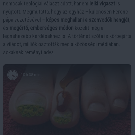
nemcsak teológiai választ adott, hanem
lelki vigaszt
is
nyújtott. Megmutatta, hogy az egyház – különösen Ferenc
pápa vezetésével –
képes meghallani a szenvedők hangját
,
és
megértő, emberséges módon
közelít még a
legnehezebb kérdésekhez is. A történet azóta is körbejárta
a világot, milliók osztották meg a közösségi médiában,
sokaknak reményt adva.
10 h 38 min