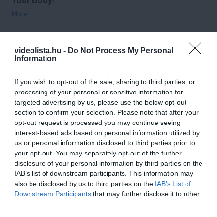
Your Body!
More
362
88
222
videolista.hu -
Do Not Process My Personal
Information
7 h 33 min
If you wish to opt-out of the sale, sharing to third parties, or
processing of your personal or sensitive information for
targeted advertising by us, please use the below opt-out
section to confirm your selection. Please note that after your
opt-out request is processed you may continue seeing
interest-based ads based on personal information utilized by
us or personal information disclosed to third parties prior to
your opt-out. You may separately opt-out of the further
disclosure of your personal information by third parties on the
IAB’s list of downstream participants. This information may
also be disclosed by us to third parties on the
IAB’s List of
Fungus Dries Up And Falls Off After The First
Downstream Participants
that may further disclose it to other
Use
third parties.
More