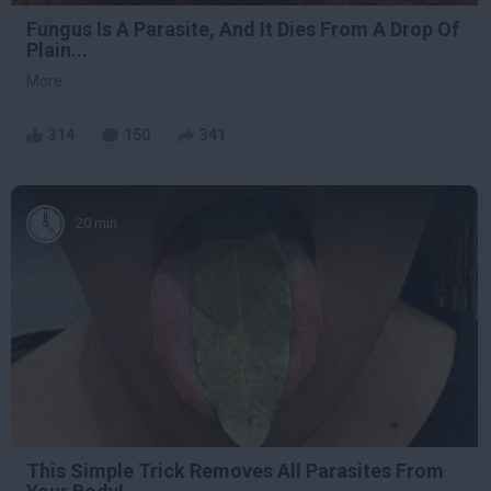
Fungus Is A Parasite, And It Dies From A Drop Of
Plain...
More
314
150
341
20 min
This Simple Trick Removes All Parasites From