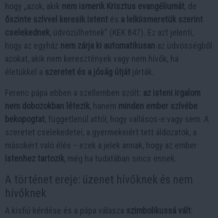
hogy „azok, akik
nem ismerik Krisztus evangéliumát
, de
őszinte szívvel keresik Istent
és
a lelkiismeretük szerint
cselekednek
, üdvözülhetnek” (KEK 847). Ez azt jelenti,
hogy az egyház
nem zárja ki automatikusan
az üdvösségből
azokat, akik nem keresztények vagy nem hívők, ha
életükkel a
szeretet és a jóság útját
járták.
Ferenc pápa ebben a szellemben szólt:
az isteni irgalom
nem dobozokban létezik
, hanem
minden ember szívébe
bekopogtat
, függetlenül attól, hogy vallásos-e vagy sem. A
szeretet cselekedetei, a gyermekeiért tett áldozatok, a
másokért való élés – ezek a jelek annak, hogy az ember
Istenhez tartozik
, még ha tudatában sincs ennek.
A történet ereje: üzenet hívőknek és nem
hívőknek
A kisfiú kérdése és a pápa válasza
szimbolikussá vált
: