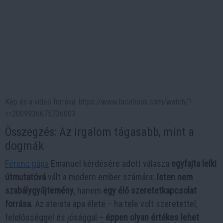
Kép és a videó forrása: https://www.facebook.com/watch/?
v=2009936675736003
Összegzés: Az irgalom tágasabb, mint a
dogmák
Ferenc pápa
Emanuel kérdésére adott válasza
egyfajta lelki
útmutatóvá
vált a modern ember számára:
Isten nem
szabálygyűjtemény
, hanem
egy élő szeretetkapcsolat
forrása
. Az ateista apa élete – ha tele volt szeretettel,
felelősséggel és jósággal –
éppen olyan értékes lehet