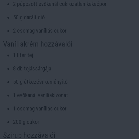
2 púpozott evőkanál cukrozatlan kakaópor
50 g darált dió
2 csomag vaníliás cukor
Vaníliakrém hozzávalói
1 liter tej
8 db tojássárgája
50 g étkezési keményítő
1 evőkanál vaníliakivonat
1 csomag vaníliás cukor
200 g cukor
Szirup hozzávalói