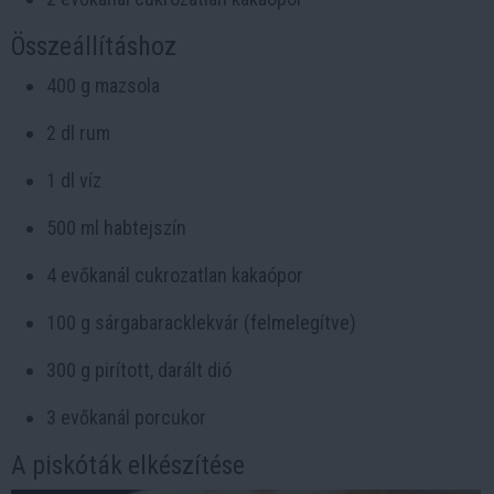
Összeállításhoz
400 g mazsola
2 dl rum
1 dl víz
500 ml habtejszín
4 evőkanál cukrozatlan kakaópor
100 g sárgabaracklekvár (felmelegítve)
300 g pirított, darált dió
3 evőkanál porcukor
A piskóták elkészítése