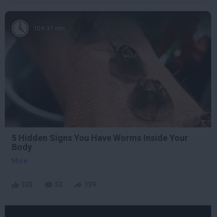
10 h 31 min
5 Hidden Signs You Have Worms Inside Your
Body
More
303
52
139