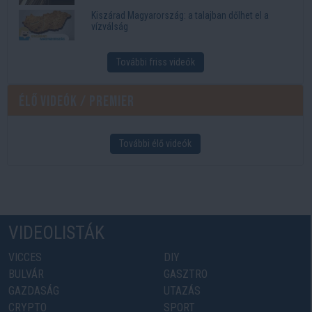
Kiszárad Magyarország: a talajban dőlhet el a
vízválság
További friss videók
Élő videók / Premier
További élő videók
VIDEOLISTÁK
VICCES
DIY
BULVÁR
GASZTRO
GAZDASÁG
UTAZÁS
CRYPTO
SPORT