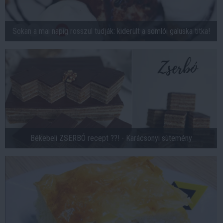
Sokan a mai napig rosszul tudják: kiderült a somlói galuska titka!
Békebeli ZSERBÓ recept ??! - Karácsonyi sütemény