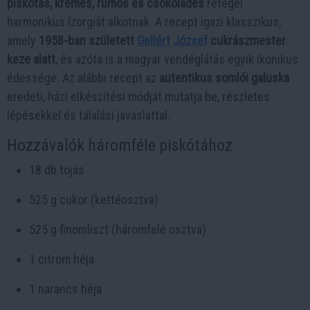
piskótás, krémes, rumos és csokoládés
rétegei
harmonikus ízorgiát alkotnak. A recept igazi klasszikus,
amely
1958-ban született
Gellért József
cukrászmester
keze alatt
, és azóta is a magyar vendéglátás egyik ikonikus
édessége. Az alábbi recept az
autentikus somlói galuska
eredeti, házi elkészítési módját mutatja be, részletes
lépésekkel és tálalási javaslattal.
Hozzávalók háromféle piskótához
18 db tojás
525 g cukor (kettéosztva)
525 g finomliszt (háromfelé osztva)
1 citrom héja
1 narancs héja