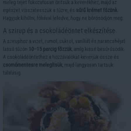
meleg tejet fokozatosan öntsük a keverékhez, majd az
egészet visszatesszük a tűzre, és
sűrű krémet főzünk
.
Hagyjuk kihűlni, fóliával lefedve, hogy ne bőrösödjön meg.
A szirup és a csokoládéöntet elkészítése
A sziruphoz a vizet, rumot, cukrot, vaníliát és narancshéjat
lassú tűzön
10–15 percig főzzük
, amíg kissé besűrűsödik.
A csokoládéöntethez a hozzávalókat keverjük össze és
csomómentesre melegítsük
, majd langyosan tartsuk
tálalásig.