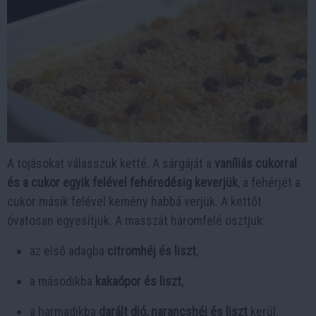
A tojásokat válasszuk ketté. A sárgáját a
vaníliás cukorral
és a cukor egyik felével fehéredésig keverjük
, a fehérjét a
cukor másik felével kemény habbá verjük. A kettőt
óvatosan egyesítjük. A masszát háromfelé osztjuk:
az első adagba
citromhéj és liszt
,
a másodikba
kakaópor és liszt
,
a harmadikba
darált dió, narancshéj és liszt
kerül.