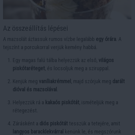
Az összeállítás lépései
A mazsolát áztassuk rumos vízbe legalább
egy órára
. A
tejszínt a porcukorral verjük kemény habbá.
Egy magas falú tálba helyezzük az első,
világos
piskótaréteget
, és locsoljuk meg a sziruppal.
Kenjük meg
vaníliakrémmel
, majd szórjuk meg
darált
dióval és mazsolával
.
Helyezzük rá a
kakaós piskótát
, ismételjük meg a
rétegezést.
Zárásként a
diós piskótát
tesszük a tetejére, amit
langyos baracklekvárral
kenünk le, és megszórunk