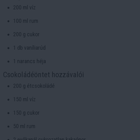
200 ml víz
100 ml rum
200 g cukor
1 db vaníliarúd
1 narancs héja
Csokoládéöntet hozzávalói
200 g étcsokoládé
150 ml víz
150 g cukor
50 ml rum
2 evőkanál cukrozatlan kakaópor