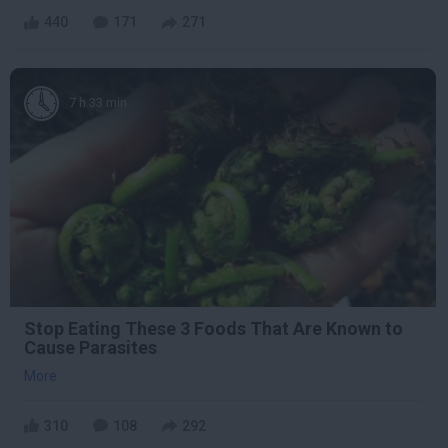
440
171
271
7 h 33 min
Stop Eating These 3 Foods That Are Known to
Cause Parasites
More
310
108
292