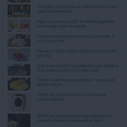
Tóth Ildikó szerint pánik van a NER köreiben: újabb
ügyek kerülhetnek elő
Régen is ilyen meleg volt? A számok kegyetlenül
lerombolják a nyári nosztalgiát
Ettől lesz elképesztően szaftos a csirkecomb: a
sörös pác a titok
3 alma és 3 tojás: ennyire egyszerű a puha almás
pite titka
Stabilcoinos fizetés: így alakítja át a pénz világát a
Visa, a Mastercard és a Western Union
Cukkinis tojáslepény serpenyőben – egyszerű és
laktató vacsora
HONOR okostelefon-kamera vs mindennapi
fotózási igények
HONOR okostelefon mesterséges intelligencia
funkciók, amelyek megkönnyítik az életet