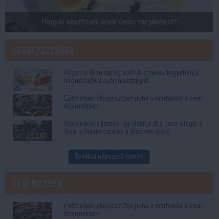
Hogyan készítsünk isteni finom vargabélest?
Legnépszerűbb
Régen is ilyen meleg volt? A számok kegyetlenül
lerombolják a nyári nosztalgiát
Ezért olyan elképesztően puha a marhahús a kínai
éttermekben
Stabilcoinos fizetés: így alakítja át a pénz világát a
Visa, a Mastercard és a Western Union
További népszerű videók
Legfrissebb
Ezért olyan elképesztően puha a marhahús a kínai
éttermekben