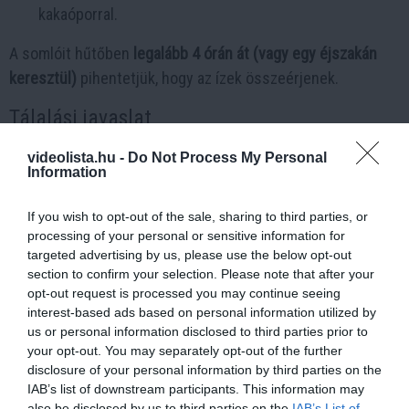
kakaóporral.
A somlóit hűtőben
legalább 4 órán át (vagy egy éjszakán
keresztül)
pihentetjük, hogy az ízek összeérjenek.
Tálalási javaslat
A jól lehűlt somlói galuskát
fagyiskanállal adagoljuk
, így
videolista.hu -
Do Not Process My Personal
Information
szép, szabályos gombócokat kapunk. A tetejére
friss
tejszínhabot
nyomunk, majd
langyos csokoládéöntettel
If you wish to opt-out of the sale, sharing to third parties, or
leöntjük. Szórjunk rá
pirított diót és néhány mazsolát
a
processing of your personal or sensitive information for
díszítéshez.
targeted advertising by us, please use the below opt-out
section to confirm your selection. Please note that after your
A somlói galuska másnapra a legfinomabb, amikor a piskóta
opt-out request is processed you may continue seeing
teljesen magába szívta a szirupot és a krém ízét –
napról
interest-based ads based on personal information utilized by
us or personal information disclosed to third parties prior to
napra selymesebb és gazdagabb lesz
.
your opt-out. You may separately opt-out of the further
disclosure of your personal information by third parties on the
Előkészítési idő:
180 perc
IAB’s list of downstream participants. This information may
Sütési idő:
18 perc
also be disclosed by us to third parties on the
IAB’s List of