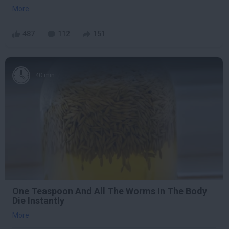
More
487
112
151
40 min
One Teaspoon And All The Worms In The Body
Die Instantly
More