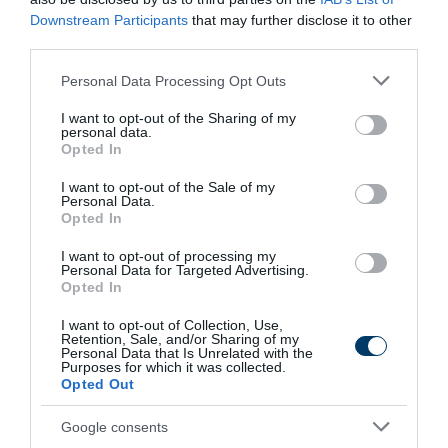
Hőfok:
170 °C (alul-felül sütés)
Downstream Participants
that may further disclose it to other
third parties.
Összegzés
Please note that this website/app uses one or more Google
Personal Data Processing Opt Outs
Az
eredeti somlói galuska
egy időtlen magyar desszert,
services and may gather and store information including but
not limited to your visit or usage behaviour. You may click to
I want to opt-out of the Sharing of my
amelyben a
háromféle piskóta, a rumos mazsola, a selymes
personal data.
grant or deny consent to Google and its third-party tags to
vaníliakrém és a csokoládéöntet
Opted In
tökéletes harmóniát alkot.
use your data for below specified purposes in below Google
Bár elkészítése több lépésből áll, az eredmény egy olyan
consent section.
I want to opt-out of the Sale of my
Personal Data.
édesség, amely méltán viseli a
magyar cukrászat koronáját
.
Opted In
I want to opt-out of processing my
Personal Data for Targeted Advertising.
6 h 10 min
Opted In
I want to opt-out of Collection, Use,
Retention, Sale, and/or Sharing of my
Personal Data that Is Unrelated with the
Purposes for which it was collected.
Opted Out
Google consents