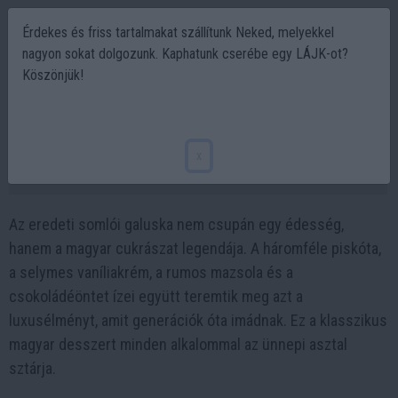
Érdekes és friss tartalmakat szállítunk Neked, melyekkel
nagyon sokat dolgozunk. Kaphatunk cserébe egy LÁJK-ot?
Köszönjük!
Az eredeti somlói galuska titka – így lesz
mennyei a klasszikus magyar desszert
x
2025-10-21 13:55
Az eredeti somlói galuska nem csupán egy édesség,
hanem a magyar cukrászat legendája. A háromféle piskóta,
a selymes vaníliakrém, a rumos mazsola és a
csokoládéöntet ízei együtt teremtik meg azt a
luxusélményt, amit generációk óta imádnak. Ez a klasszikus
magyar desszert minden alkalommal az ünnepi asztal
sztárja.