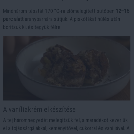
Mindhárom tésztát 170 °C-ra előmelegített sütőben
12–15
perc alatt
aranybarnára sütjük. A piskótákat hűlés után
borítsuk ki, és tegyük félre.
A vaníliakrém elkészítése
A tej háromnegyedét melegítsük fel, a maradékot keverjük
el a tojássárgájákkal, keményítővel, cukorral és vaníliával. A