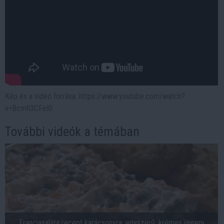
Kép és a videó forrása: https://www.youtube.com/watch?
v=BcmlI3CFeI0
További videók a témában
Franciasaláta recept karácsonyra: egyszerű, krémes ünnepi