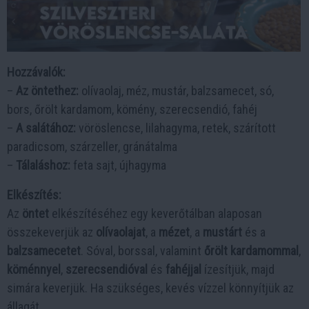
Hozzávalók:
–
Az öntethez:
olívaolaj, méz, mustár, balzsamecet, só,
bors, őrölt kardamom, kömény, szerecsendió, fahéj
–
A salátához:
vöröslencse, lilahagyma, retek, szárított
paradicsom, szárzeller, gránátalma
–
Tálaláshoz:
feta sajt, újhagyma
Elkészítés:
Az
öntet
elkészítéséhez egy keverőtálban alaposan
összekeverjük az
olívaolajat
, a
mézet
, a
mustárt
és a
balzsamecetet
. Sóval, borssal, valamint
őrölt kardamommal
,
köménnyel
,
szerecsendióval
és
fahéjjal
ízesítjük, majd
simára keverjük. Ha szükséges, kevés vízzel könnyítjük az
állagát.