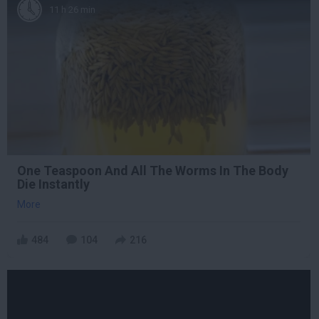
11 h 26 min
One Teaspoon And All The Worms In The Body
Die Instantly
More
484
104
216