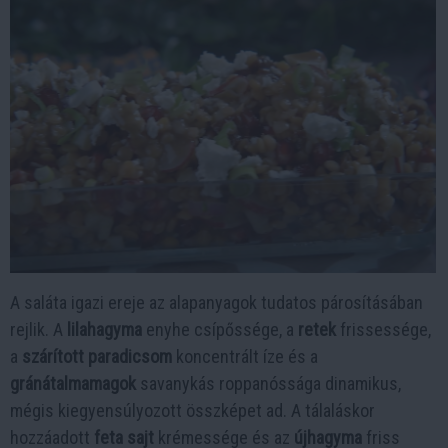
A saláta igazi ereje az alapanyagok tudatos párosításában
rejlik. A
lilahagyma
enyhe csípőssége, a
retek
frissessége,
a
szárított paradicsom
koncentrált íze és a
gránátalmamagok
savanykás roppanóssága dinamikus,
mégis kiegyensúlyozott összképet ad. A tálaláskor
hozzáadott
feta sajt
krémessége és az
újhagyma
friss