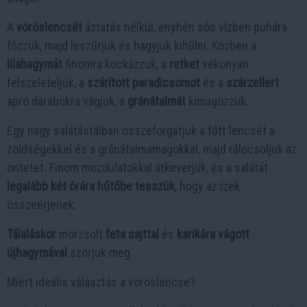
A
vöröslencsét
áztatás nélkül, enyhén sós vízben puhára
főzzük, majd leszűrjük és hagyjuk kihűlni. Közben a
lilahagymát
finomra kockázzuk, a
retket
vékonyan
felszeleteljük, a
szárított paradicsomot
és a
szárzellert
apró darabokra vágjuk, a
gránátalmát
kimagozzuk.
Egy nagy salátástálban összeforgatjuk a főtt lencsét a
zöldségekkel és a gránátalmamagokkal, majd rálocsoljuk az
öntetet. Finom mozdulatokkal átkeverjük, és a salátát
legalább két órára hűtőbe tesszük
, hogy az ízek
összeérjenek.
Tálaláskor
morzsolt
feta sajttal
és
karikára vágott
újhagymával
szórjuk meg.
Miért ideális választás a vöröslencse?