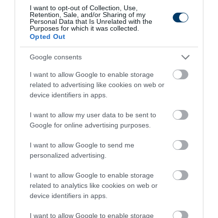
I want to opt-out of Collection, Use,
420
145
133
Retention, Sale, and/or Sharing of my
Personal Data that Is Unrelated with the
Purposes for which it was collected.
Opted Out
7 h 6 min
Google consents
I want to allow Google to enable storage
related to advertising like cookies on web or
device identifiers in apps.
I want to allow my user data to be sent to
Google for online advertising purposes.
I want to allow Google to send me
personalized advertising.
Fungus Dries Up And Falls Off After The First
Use
I want to allow Google to enable storage
More
related to analytics like cookies on web or
device identifiers in apps.
359
157
323
I want to allow Google to enable storage