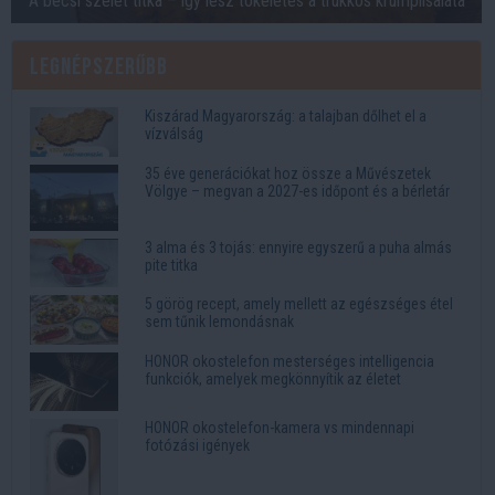
A bécsi szelet titka – így lesz tökéletes a trükkös krumplisaláta
Legnépszerűbb
Kiszárad Magyarország: a talajban dőlhet el a
vízválság
35 éve generációkat hoz össze a Művészetek
Völgye – megvan a 2027-es időpont és a bérletár
3 alma és 3 tojás: ennyire egyszerű a puha almás
pite titka
5 görög recept, amely mellett az egészséges étel
sem tűnik lemondásnak
HONOR okostelefon mesterséges intelligencia
funkciók, amelyek megkönnyítik az életet
HONOR okostelefon-kamera vs mindennapi
fotózási igények