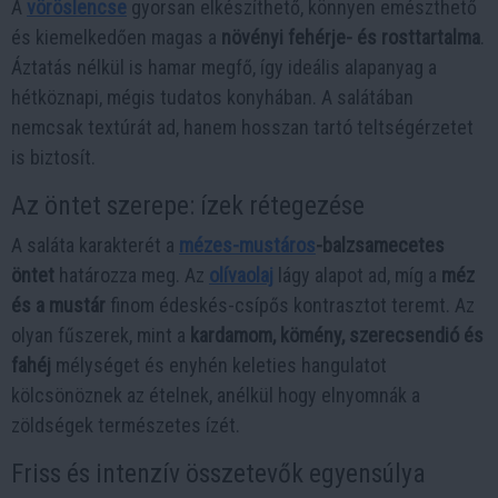
A
vöröslencse
gyorsan elkészíthető, könnyen emészthető
és kiemelkedően magas a
növényi fehérje- és rosttartalma
.
Áztatás nélkül is hamar megfő, így ideális alapanyag a
hétköznapi, mégis tudatos konyhában. A salátában
nemcsak textúrát ad, hanem hosszan tartó teltségérzetet
is biztosít.
Az öntet szerepe: ízek rétegezése
A saláta karakterét a
mézes-mustáros
-balzsamecetes
öntet
határozza meg. Az
olívaolaj
lágy alapot ad, míg a
méz
és a mustár
finom édeskés-csípős kontrasztot teremt. Az
olyan fűszerek, mint a
kardamom, kömény, szerecsendió és
fahéj
mélységet és enyhén keleties hangulatot
kölcsönöznek az ételnek, anélkül hogy elnyomnák a
zöldségek természetes ízét.
Friss és intenzív összetevők egyensúlya