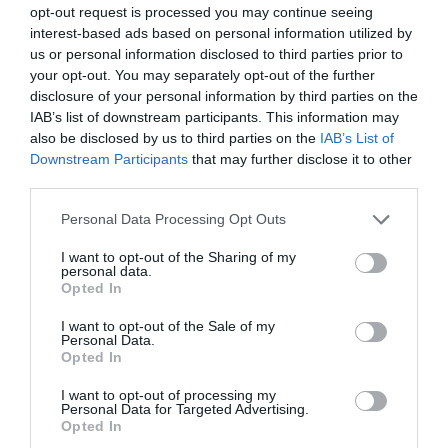
opt-out request is processed you may continue seeing
More
interest-based ads based on personal information utilized by
us or personal information disclosed to third parties prior to
408
38
309
your opt-out. You may separately opt-out of the further
disclosure of your personal information by third parties on the
IAB’s list of downstream participants. This information may
also be disclosed by us to third parties on the
IAB’s List of
7 h 47 min
Downstream Participants
that may further disclose it to other
third parties.
Please note that this website/app uses one or more Google
Personal Data Processing Opt Outs
services and may gather and store information including but
not limited to your visit or usage behaviour. You may click to
I want to opt-out of the Sharing of my
personal data.
grant or deny consent to Google and its third-party tags to
Opted In
use your data for below specified purposes in below Google
consent section.
I want to opt-out of the Sale of my
Personal Data.
Opted In
This Simple Trick Removes All Parasites From
Your Body!
I want to opt-out of processing my
Personal Data for Targeted Advertising.
More
Opted In