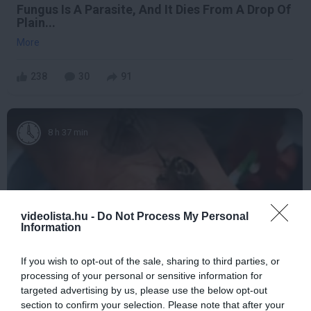
Fungus Is A Parasite, And It Dies From A Drop Of
Plain...
More
238
30
91
8 h 37 min
videolista.hu -
Do Not Process My Personal
Information
If you wish to opt-out of the sale, sharing to third parties, or
processing of your personal or sensitive information for
5 Hidden Signs You Have Worms Inside Your
targeted advertising by us, please use the below opt-out
Body
section to confirm your selection. Please note that after your