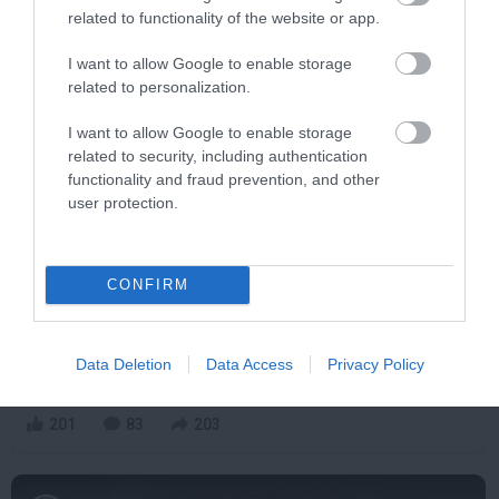
related to functionality of the website or app.
I want to allow Google to enable storage
5 min
related to personalization.
I want to allow Google to enable storage
related to security, including authentication
functionality and fraud prevention, and other
user protection.
CONFIRM
Stop Eating These 3 Foods That Are Known to
Cause Parasites
Data Deletion
Data Access
Privacy Policy
More
201
83
203