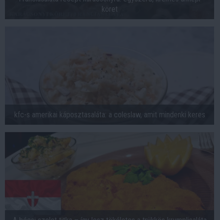
köret
kfc-s amerikai káposztasaláta: a coleslaw, amit mindenki keres