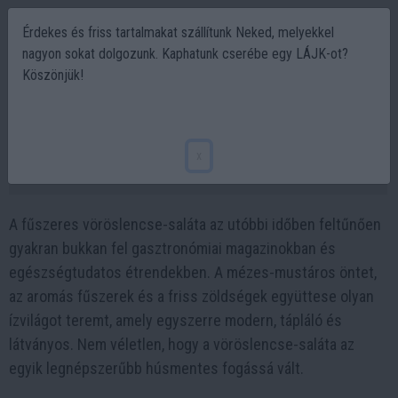
Érdekes és friss tartalmakat szállítunk Neked, melyekkel
nagyon sokat dolgozunk. Kaphatunk cserébe egy LÁJK-ot?
Köszönjük!
Fűszeres vöröslencse saláta, ami új
szintre emeli a mézes-mustáros ízeket
x
2025-12-27 09:42
A fűszeres vöröslencse-saláta az utóbbi időben feltűnően
gyakran bukkan fel gasztronómiai magazinokban és
egészségtudatos étrendekben. A mézes-mustáros öntet,
az aromás fűszerek és a friss zöldségek együttese olyan
ízvilágot teremt, amely egyszerre modern, tápláló és
látványos. Nem véletlen, hogy a vöröslencse-saláta az
egyik legnépszerűbb húsmentes fogássá vált.