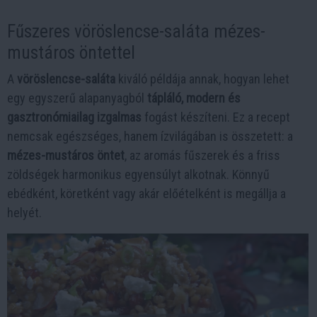
Fűszeres vöröslencse-saláta mézes-
mustáros öntettel
A
vöröslencse-saláta
kiváló példája annak, hogyan lehet
egy egyszerű alapanyagból
tápláló, modern és
gasztronómiailag izgalmas
fogást készíteni. Ez a recept
nemcsak egészséges, hanem ízvilágában is összetett: a
mézes-mustáros öntet
, az aromás fűszerek és a friss
zöldségek harmonikus egyensúlyt alkotnak. Könnyű
ebédként, köretként vagy akár előételként is megállja a
helyét.