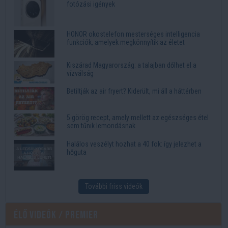
fotózási igények
HONOR okostelefon mesterséges intelligencia
funkciók, amelyek megkönnyítik az életet
Kiszárad Magyarország: a talajban dőlhet el a
vízválság
Betiltják az air fryert? Kiderült, mi áll a háttérben
5 görög recept, amely mellett az egészséges étel
sem tűnik lemondásnak
Halálos veszélyt hozhat a 40 fok: így jelezhet a
hőguta
További friss videók
Élő videók / Premier