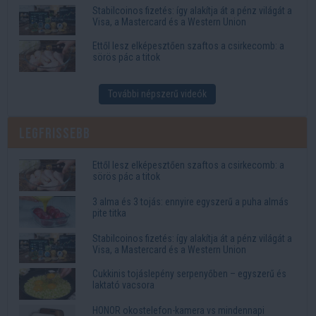
Stabilcoinos fizetés: így alakítja át a pénz világát a
Visa, a Mastercard és a Western Union
Ettől lesz elképesztően szaftos a csirkecomb: a
sörös pác a titok
További népszerű videók
Legfrissebb
Ettől lesz elképesztően szaftos a csirkecomb: a
sörös pác a titok
3 alma és 3 tojás: ennyire egyszerű a puha almás
pite titka
Stabilcoinos fizetés: így alakítja át a pénz világát a
Visa, a Mastercard és a Western Union
Cukkinis tojáslepény serpenyőben – egyszerű és
laktató vacsora
HONOR okostelefon-kamera vs mindennapi