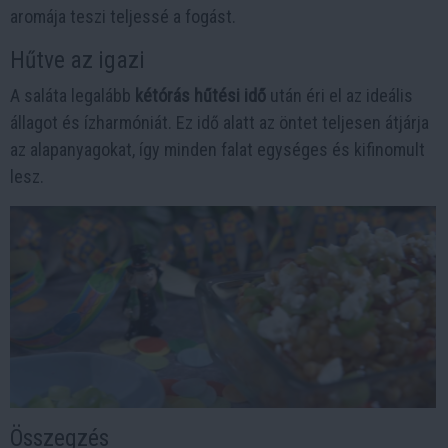
aromája teszi teljessé a fogást.
Hűtve az igazi
A saláta legalább
kétórás hűtési idő
után éri el az ideális
állagot és ízharmóniát. Ez idő alatt az öntet teljesen átjárja
az alapanyagokat, így minden falat egységes és kifinomult
lesz.
Összegzés