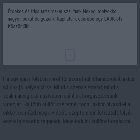
Érdekes és friss tartalmakat szállítunk Neked, melyekkel
nagyon sokat dolgozunk. Kaphatunk cserébe egy LÁJK-ot?
Köszönjük!
Hogyan fogj még több süllőt? |
Horgászvideók
x
2023-09-26 07:13
Ha egy igazi folyóvízi profitól szeretnél jőtanácsokat, akkor
nálunk jó helyen jársz. Mind a szemléletmód, mind a
szakmaiság okán szívesen ajánljuk horgásztársunk
videóját. Ha több süllőt szeretnél fogni, akkor olvasd el a
cikket és nézd meg a videót. Szeptember, letisztult folyó,
egyre hűvösebb reggelek. Ideje indulni süllőre horgászni!