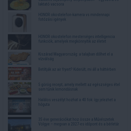
laktató vacsora
HONOR okostelefon-kamera vs mindennapi
fotózási igények
HONOR okostelefon mesterséges intelligencia
funkciók, amelyek megkönnyítik az életet
Kiszárad Magyarország: a talajban dőlhet el a
vízválság
Betiltják az air fryert? Kiderült, mi áll a háttérben
5 görög recept, amely mellett az egészséges étel
sem tűnik lemondásnak
Halálos veszélyt hozhat a 40 fok: így jelezhet a
hőguta
35 éve generációkat hoz össze a Művészetek
Völgye – megvan a 2027-es időpont és a bérletár