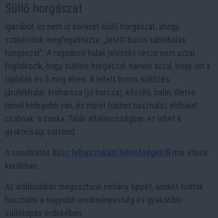
Süllő horgászat
Igazából, ez nem is konkrét süllő horgászat, ahogy
szakértőnk megfogalmazta: „letett botos rablóhalas
horgászat”. A ragadozó halak jelentős része nem azzal
foglalkozik, hogy süllőre horgászol, hanem azzal, hogy ott a
táplálék és ő meg éhes. A letett botos süllőzés
járulékhalai: kisharcsa (jó harcsa), kősüllő, balin, illetve
minél hidegebb van, és minél többet használsz élőhalat
csalinak: a csuka. Talán általánosságban ez lehet a
gyakorisági sorrend.
A csodálatos
küsz felhasználási lehetőségeiről
már írtunk
korábban.
Az alábbiakban megosztunk néhány tippet, amiket tudtok
használni a nagyobb eredményesség és gyakoribb
süllőkapás érdekében.