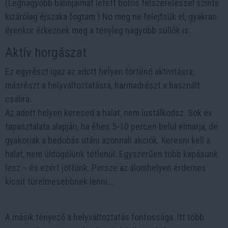
(Legnagyobb balinjaimat letett botos felszereléssel szinte
kizárólag éjszaka fogtam.) No meg ne felejtsük el, gyakran
ilyenkor érkeznek meg a tényleg nagyobb süllők is.
Aktív horgászat
Ez egyrészt igaz az adott helyen történő aktivitásra,
másrészt a helyváltoztatásra, harmadrészt a használt
csalira.
Az adott helyen keresed a halat, nem lustálkodsz. Sok év
tapasztalata alapján, ha éhes 5-10 percen belül elmarja, de
gyakoriak a bedobás utáni azonnali akciók. Keresni kell a
halat, nem üldögélünk tétlenül. Egyszerűen több kapásunk
lesz – és ezért jöttünk. Persze az álomhelyen érdemes
kicsit türelmesebbnek lenni….
A másik tényező a helyváltoztatás fontossága. Itt több