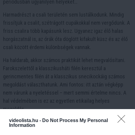
periódusban ugyanilyen helyeket…
Harmadrészt a csali területén sem lustálkodunk. Mindig
frissítjük a csalit, szétrágott cupákokkal nem vergődünk. A
friss csalira több kapásunk lesz. Ugyanez igaz élő halas
horgászatnál is, az órák óta döglött kifakult küsz és az élő
csali között érdemi különbségek vannak.
Ha haldarab, akkor számos praktikát lehet megvalósítani.
Farokszelettől a klasszikusháti filén keresztül a
gerincmentes filén át a klasszikus snecikockáig számos
megoldást választhatunk. Ami fontos: itt aztán végképp
nem várunk a nyeletéssel – mert semmi értelme nincs. A
hal védelmében is ez az egyetlen etikailag helyes
megoldás.
videolista.hu -
Do Not Process My Personal
Information