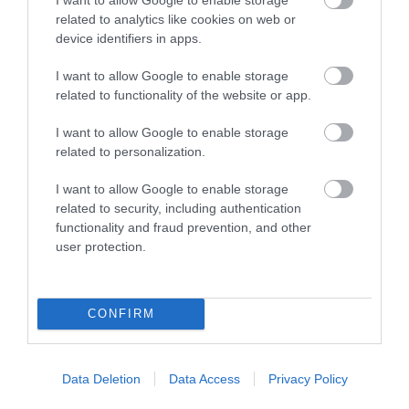
harcsa a tettes, mindenképp törekedjünk az időben történő
related to analytics like cookies on web or
bevágásra.
device identifiers in apps.
Kattints a videóra, ha szeretnél tanulni és látni, hogyan kell
I want to allow Google to enable storage
ez a Tiszán csinálni!!! Más folyókon is működik.
related to functionality of the website or app.
I want to allow Google to enable storage
related to personalization.
I want to allow Google to enable storage
related to security, including authentication
functionality and fraud prevention, and other
user protection.
CONFIRM
Data Deletion
Data Access
Privacy Policy
Kép és a videó forrása: https://www.youtube.com/watch?