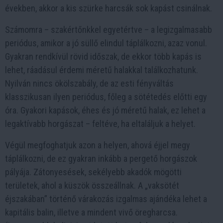
években, akkor a kis szürke harcsák sok kapást csinálnak.
Számomra – szakértőnkkel egyetértve – a legizgalmasabb
periódus, amikor a jó süllő elindul táplálkozni, azaz vonul.
Gyakran rendkívül rövid időszak, de ekkor több kapás is
lehet, ráadásul érdemi méretű halakkal találkozhatunk.
Nyilván nincs ökölszabály, de az esti fényváltás
klasszikusan ilyen periódus, főleg a sötétedés előtti egy
óra. Gyakori kapások, éhes és jó méretű halak, ez lehet a
legaktívabb horgászat – feltéve, ha eltaláljuk a helyet.
Végül megfoghatjuk azon a helyen, ahová éjjel megy
táplálkozni, de ez gyakran inkább a pergető horgászok
pályája. Zátonyesések, sekélyebb akadók mögötti
területek, ahol a küszök összeállnak. A „vaksötét
éjszakában” történő várakozás izgalmas ajándéka lehet a
kapitális balin, illetve a mindent vivő öregharcsa.