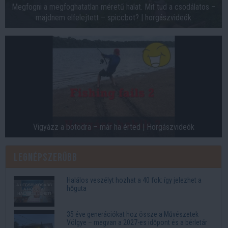
Megfogni a megfoghatatlan méretű halat. Mit tud a csodálatos –
majdnem elfelejtett – spiccbot? | horgászvideók
Vigyázz a botodra – már ha érted | Horgászvideók
Legnépszerűbb
Halálos veszélyt hozhat a 40 fok: így jelezhet a
hőguta
35 éve generációkat hoz össze a Művészetek
Völgye – megvan a 2027-es időpont és a bérletár