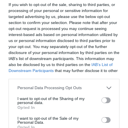
If you wish to opt-out of the sale, sharing to third parties, or
processing of your personal or sensitive information for
targeted advertising by us, please use the below opt-out
section to confirm your selection. Please note that after your
opt-out request is processed you may continue seeing
interest-based ads based on personal information utilized by
us or personal information disclosed to third parties prior to
your opt-out. You may separately opt-out of the further
disclosure of your personal information by third parties on the
A süllő az akadóban van
IAB’s list of downstream participants. This information may
also be disclosed by us to third parties on the
IAB’s List of
Igen, az esetek egy részében ez igaz állítás. Mindig
Downstream Participants
that may further disclose it to other
érdemes mérlegelni, hogy ki is tudjuk-e szedni az
third parties.
akadóból. Megint néhány praktikus javaslat:
Please note that this website/app uses one or more Google
Personal Data Processing Opt Outs
Ha a sűrűben horgászunk, ehhez illeszkedő erősségű
services and may gather and store information including but
felszerelést használunk. Nincs értelme finomkodni. Itt
not limited to your visit or usage behaviour. You may click to
I want to opt-out of the Sharing of my
personal data.
grant or deny consent to Google and its third-party tags to
fontos a megfelelő méretű ólom is, mert minden csúszás
Opted In
use your data for below specified purposes in below Google
veszélyes lehet. Nagy bokrosban határozottan
consent section.
I want to opt-out of the Sale of my
lecövekeljük a cuccot, a jó süllő ráhúz a megfelelő
Personal Data.
Opted In