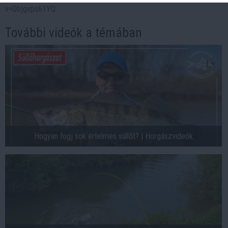
v=Objgvps61YQ
További videók a témában
Hogyan fogj sok értelmes süllőt? | Horgászvideók