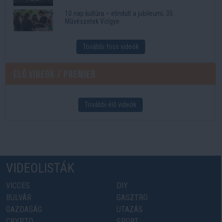
10 nap kultúra – elindult a jubileumi, 35.
Művészetek Völgye
További friss videók
Élő videók / Premier
További élő videók
VIDEOLISTÁK
VICCES
DIY
BULVÁR
GASZTRO
GAZDASÁG
UTAZÁS
CRYPTO
SPORT