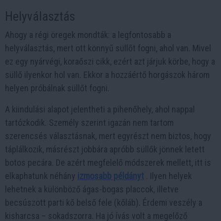
Helyválasztás
Ahogy a régi öregek mondták: a legfontosabb a
helyválasztás, mert ott könnyű süllőt fogni, ahol van. Mivel
ez egy nyárvégi, koraőszi cikk, ezért azt járjuk körbe, hogy a
süllő ilyenkor hol van. Ekkor a hozzáértő horgászok három
helyen próbálnak süllőt fogni.
A kiindulási alapot jelentheti a pihenőhely, ahol nappal
tartózkodik. Személy szerint igazán nem tartom
szerencsés választásnak, mert egyrészt nem biztos, hogy
táplálkozik, másrészt jobbára apróbb süllők jönnek letett
botos pecára. De azért megfelelő módszerek mellett, itt is
elkaphatunk néhány
izmosabb példányt
. Ilyen helyek
lehetnek a különböző ágas-bogas placcok, illetve
becsúszott parti kő belső fele (kőláb). Érdemi veszély a
kisharcsa – sokadszorra. Ha jó ívás volt a megelőző