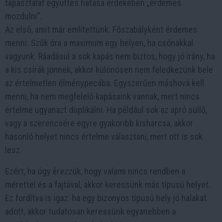
tapasztalat együttes hatása érdekében „érdemes
mozdulni”.
Az első, amit már említettünk. Főszabályként érdemes
menni. Szűk óra a maximum egy helyen, ha csónakkal
vagyunk. Ráadásul a sok kapás nem biztos, hogy jó irány, ha
a kis csírák jönnek, akkor különösen nem feledkezünk bele
az értelmetlen élménypecába. Egyszerűen máshová kell
menni, ha nem megfelelő kapásaink vannak, mert nincs
értelme ugyanazt duplikálni. Ha például sok az apró süllő,
vagy a szerencsére egyre gyakoribb kisharcsa, akkor
hasonló helyet nincs értelme választani, mert ott is sok
lesz.
Ezért, ha úgy érezzük, hogy valami nincs rendben a
mérettel és a fajtával, akkor keressünk más típusú helyet.
Ez fordítva is igaz: ha egy bizonyos típusú hely jó halakat
adott, akkor tudatosan keressünk egyanebben a