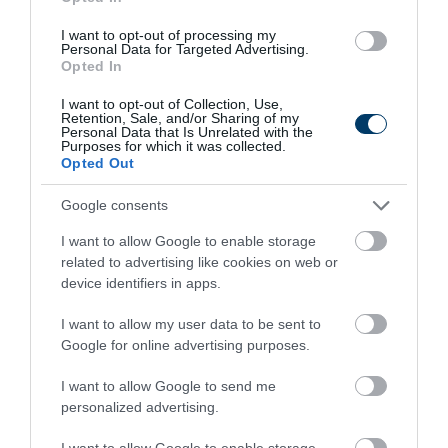
erősségű botra és nyeletés nélkül már jön is felfelé.
I want to opt-out of processing my
Ha körbe lehet horgászni az akadót, akkor szakírónk szerint
Personal Data for Targeted Advertising.
Opted In
is lehetőség nyílik a finomabb megoldások használatára.
Ekkor ráengedjük az akadóra a sodrás segítségével a
I want to opt-out of Collection, Use,
Retention, Sale, and/or Sharing of my
csalit, illetve gyakran jó megoldás az akadó belső széle is.
Personal Data that Is Unrelated with the
Purposes for which it was collected.
Opted Out
Végül +1 tipp: Előfordulhat, hogy minden igyekezetünk
ellenére valamin áthúzott a hal, ez bizony gyakori akadóban
Google consents
történő süllőzés esetén. Nyilván lehet tépni, rángatni, de
I want to allow Google to enable storage
gyakorlatilag semmi értelme nincs – pont belehúzod a
related to advertising like cookies on web or
keresztben lévő fába. Inkább nem erőltetjük, hagyjuk, hogy
device identifiers in apps.
fűzze kifelé magát.
I want to allow my user data to be sent to
Google for online advertising purposes.
Végül egy utolsó utáni ismételt kérés. Nem véletlenül
alakult ki a ne nyelessél mozgalom! Haldarabnál különösen
I want to allow Google to send me
fontos az időben történő bevágás, mert így nem teszünk
personalized advertising.
érdemi kárt a halakban. Akár süllő, akár méret alatti szürke
I want to allow Google to enable storage