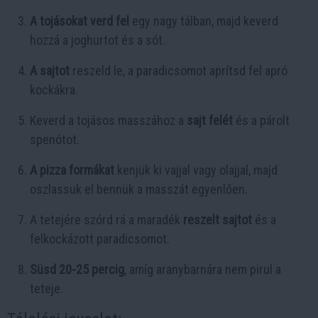
A tojásokat verd fel
egy nagy tálban, majd keverd
hozzá a joghurtot és a sót.
A sajtot
reszeld le, a paradicsomot aprítsd fel apró
kockákra.
Keverd a tojásos masszához a
sajt felét
és a párolt
spenótot.
A pizza formákat
kenjük ki vajjal vagy olajjal, majd
oszlassuk el bennük a masszát egyenlően.
A tetejére szórd rá a maradék
reszelt sajtot
és a
felkockázott paradicsomot.
Süsd 20-25 percig
, amíg aranybarnára nem pirul a
teteje.