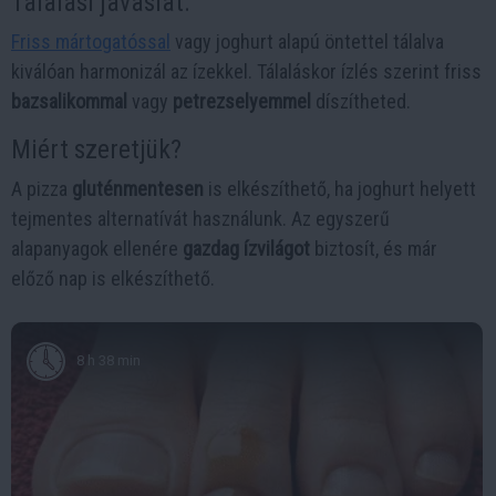
Tálalási javaslat:
Friss mártogatóssal
vagy joghurt alapú öntettel tálalva
kiválóan harmonizál az ízekkel. Tálaláskor ízlés szerint friss
bazsalikommal
vagy
petrezselyemmel
díszítheted.
Miért szeretjük?
A pizza
gluténmentesen
is elkészíthető, ha joghurt helyett
tejmentes alternatívát használunk. Az egyszerű
alapanyagok ellenére
gazdag ízvilágot
biztosít, és már
előző nap is elkészíthető.
8 h 38 min