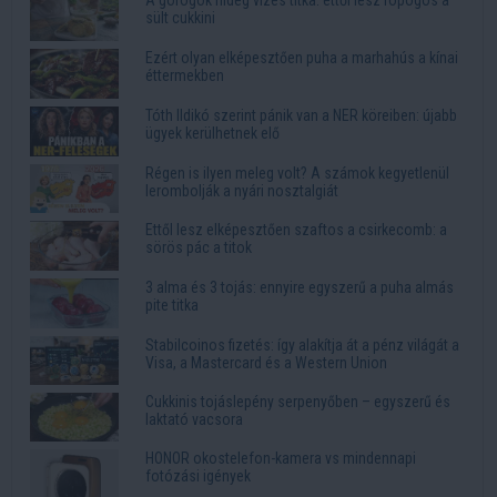
A görögök hideg vizes titka: ettől lesz ropogós a
sült cukkini
Ezért olyan elképesztően puha a marhahús a kínai
éttermekben
Tóth Ildikó szerint pánik van a NER köreiben: újabb
ügyek kerülhetnek elő
Régen is ilyen meleg volt? A számok kegyetlenül
lerombolják a nyári nosztalgiát
Ettől lesz elképesztően szaftos a csirkecomb: a
sörös pác a titok
3 alma és 3 tojás: ennyire egyszerű a puha almás
pite titka
Stabilcoinos fizetés: így alakítja át a pénz világát a
Visa, a Mastercard és a Western Union
Cukkinis tojáslepény serpenyőben – egyszerű és
laktató vacsora
HONOR okostelefon-kamera vs mindennapi
fotózási igények