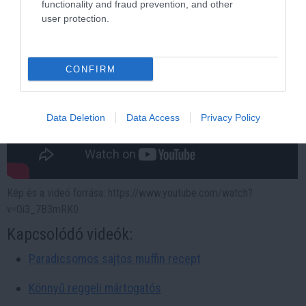
functionality and fraud prevention, and other
user protection.
CONFIRM
Data Deletion
Data Access
Privacy Policy
Kép és a videó forrása: https://www.youtube.com/watch?
v=Oi3_7B3mRK0
Kapcsolódó videók:
Paradicsomos sajtos muffin recept
Könnyű reggeli mártogatós