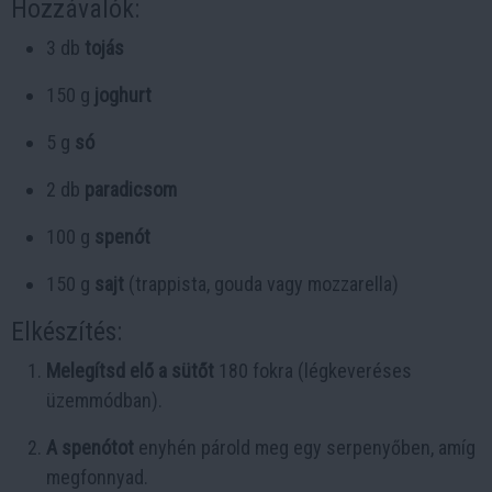
Hozzávalók:
3 db
tojás
150 g
joghurt
5 g
só
2 db
paradicsom
100 g
spenót
150 g
sajt
(trappista, gouda vagy mozzarella)
Elkészítés:
Melegítsd elő a sütőt
180 fokra (légkeveréses
üzemmódban).
A spenótot
enyhén párold meg egy serpenyőben, amíg
megfonnyad.