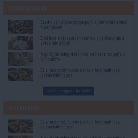
Legnépszerűbb
Ezért olyan elképesztően puha a marhahús a kínai
éttermekben
Ettől lesz elképesztően szaftos a csirkecomb: a
sörös pác a titok
A görögök hideg vizes titka: ettől lesz ropogós a
sült cukkini
Ez a mediterrán tepsis csirke a feta miatt lesz
igazán különleges
További népszerű videók
Legfrissebb
Ez a mediterrán tepsis csirke a feta miatt lesz
igazán különleges