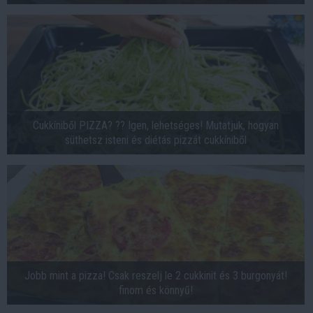
Cukkíniből PIZZA? ?? Igen, lehetséges! Mutatjuk, hogyan
süthetsz isteni és diétás pizzát cukkíniből
Jobb mint a pizza! Csak reszelj le 2 cukkinit és 3 burgonyát!
finom és könnyű!