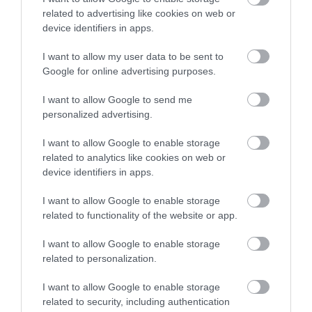
related to advertising like cookies on web or
322
27
224
device identifiers in apps.
I want to allow my user data to be sent to
Google for online advertising purposes.
1 h 43 min
I want to allow Google to send me
personalized advertising.
I want to allow Google to enable storage
related to analytics like cookies on web or
device identifiers in apps.
I want to allow Google to enable storage
related to functionality of the website or app.
One Teaspoon And All The Worms In The Body
Die Instantly
I want to allow Google to enable storage
related to personalization.
More
I want to allow Google to enable storage
153
118
345
related to security, including authentication