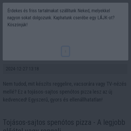
Érdekes és friss tartalmakat szállítunk Neked, melyekkel
nagyon sokat dolgozunk. Kaphatunk cserébe egy LÁJK-ot?
Köszönjük!
Spenótos sajtos hamis pizza – 20 perc
alatt tökéletes reggeli vagy előétel friss
x
mártogatóssal!
2024-12-27 13:18
Nem tudod, mit készíts reggelire, vacsorára vagy TV-nézés
mellé? Ez a tojásos-sajtos spenótos pizza lesz az új
kedvenced! Egyszerű, gyors és ellenállhatatlan!
Tojásos-sajtos spenótos pizza - A legjobb