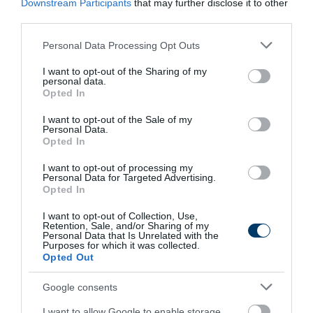
Downstream Participants
that may further disclose it to other
More
third parties.
Please note that this website/app uses one or more Google
Personal Data Processing Opt Outs
360
69
219
services and may gather and store information including but
not limited to your visit or usage behaviour. You may click to
I want to opt-out of the Sharing of my
personal data.
grant or deny consent to Google and its third-party tags to
Opted In
use your data for below specified purposes in below Google
11 h 29 min
consent section.
I want to opt-out of the Sale of my
Personal Data.
Opted In
I want to opt-out of processing my
Personal Data for Targeted Advertising.
Opted In
I want to opt-out of Collection, Use,
Retention, Sale, and/or Sharing of my
Personal Data that Is Unrelated with the
Purposes for which it was collected.
Opted Out
Tap Your Home Equity Without Touching Your
First Mortgage
Google consents
More
I want to allow Google to enable storage