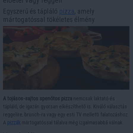
előétel vagy reggeli
Egyszerű és tápláló
pizza
, amely
mártogatóssal tökéletes élmény
A tojásos-sajtos spenótos pizza
nemcsak laktató és
tápláló, de igazán gyorsan elkészíthető is. Kiváló választás
reggelire, brunch-ra vagy egy esti TV melletti falatozáshoz.
A
pizzák
mártogatóssal tálalva még izgalmasabbá válnak.