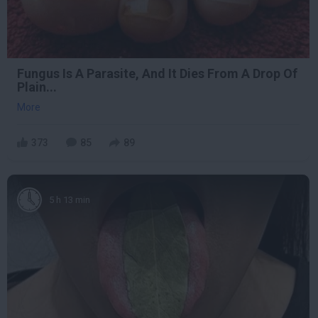
Fungus Is A Parasite, And It Dies From A Drop Of
Plain...
More
373
85
89
5 h 13 min