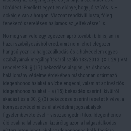
törődést. Emellett egyetlen előnye, hogy jó szívós is –
sokáig elvan a horgon. Viszont rendkívül lusta, főleg
fenekező szerelésen hajlamos az „elfekvésre” is.
No meg van vele egy egészen apró további bibi is, ami a
hazai szabályozásból ered, amit nem lehet elégszer
hangsúlyozni: a halgazdálkodás és a halvédelem egyes
szabályainak megállapításáról szóló 133/2013. (XII. 29.) VM
rendelet 28. § (17) bekezdése alapján „Az őshonos
halállomány védelme érdekében máshonnan származó
idegenhonos halakat a vízbe engedni, valamint az inváziós
idegenhonos halakat – a (15) bekezdés szerinti kívülről
akadást és a 30. § (3) bekezdése szerinti esetet kivéve, a
környezetvédelmi és állatvédelmi jogszabályok
figyelembevételével – visszaengedni tilos. Idegenhonos
élő csalihallal csalizni kizárólag azon a halgazdálkodási
vízterületen lehet, ahol az idegenhonos hal kifogásra