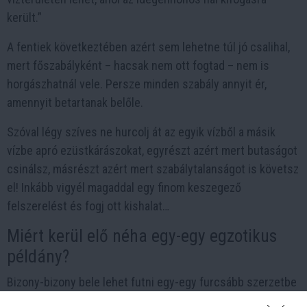
került.”
A fentiek következtében azért sem lehetne túl jó csalihal,
mert főszabályként – hacsak nem ott fogtad – nem is
horgászhatnál vele. Persze minden szabály annyit ér,
amennyit betartanak belőle.
Szóval légy szíves ne hurcolj át az egyik vízből a másik
vízbe apró ezüstkárászokat, egyrészt azért mert butaságot
csinálsz, másrészt azért mert szabálytalanságot is követsz
el! Inkább vigyél magaddal egy finom keszegező
felszerelést és fogj ott kishalat…
Miért kerül elő néha egy-egy egzotikus
példány?
Bizony-bizony bele lehet futni egy-egy furcsább szerzetbe
is. A leggyakoribb mutáció a „fátyolfarkú”, de néha jön egy-