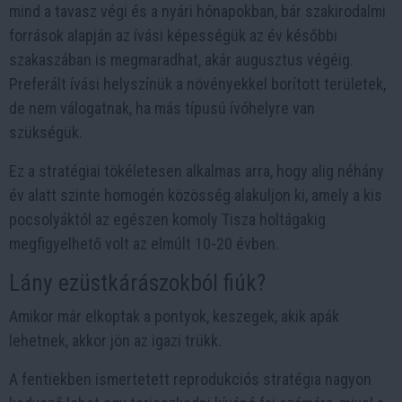
mind a tavasz végi és a nyári hónapokban, bár szakirodalmi
források alapján az ívási képességük az év későbbi
szakaszában is megmaradhat, akár augusztus végéig.
Preferált ívási helyszínük a növényekkel borított területek,
de nem válogatnak, ha más típusú ívóhelyre van
szükségük.
Ez a stratégiai tökéletesen alkalmas arra, hogy alig néhány
év alatt szinte homogén közösség alakuljon ki, amely a kis
pocsolyáktól az egészen komoly Tisza holtágakig
megfigyelhető volt az elmúlt 10-20 évben.
Lány ezüstkárászokból fiúk?
Amikor már elkoptak a pontyok, keszegek, akik apák
lehetnek, akkor jön az igazi trükk.
A fentiekben ismertetett reprodukciós stratégia nagyon