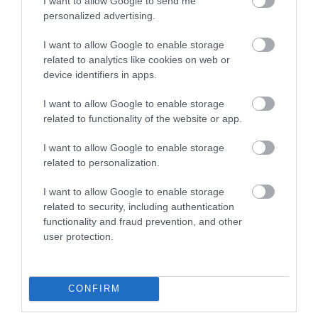
I want to allow Google to send me
miatt. Az ellenálló képesség azonban nem bizonyult
personalized advertising.
valóságosnak, és a faj a betegség elsődleges terjesztőjévé
vált. A 60-as évektől terjedt el gyakori fajként, és a korábbi
I want to allow Google to enable storage
telepítések ellenére ma már tilos az újratelepítése, bár a
related to analytics like cookies on web or
device identifiers in apps.
tilalom gyakran kerül megkerülésre. Másik elmélet szerint
az ezüstkárász spontán is elterjedt volna Európában.
I want to allow Google to enable storage
related to functionality of the website or app.
Milyen különleges szaporodási taktikát
alkalmaz az ezüstkárász?
I want to allow Google to enable storage
related to personalization.
Az ezüstkárász a ginogenezist alkalmazza, amely egy
I want to allow Google to enable storage
partenogenézis formája, ahol csak nőstény egyedek
related to security, including authentication
léteznek, és a szaporodáshoz más fajok hím egyedeivel
functionality and fraud prevention, and other
kötött párzó kapcsolat szükséges, de a hímek genetikailag
user protection.
nem járulnak hozzá az utódokhoz. Az utódok genetikailag
az anyai egyed másolatai. Az ivarérettségüket 2 és 3 éves
kor között érik el, így gyorsan képződhet egy új populáció.
CONFIRM