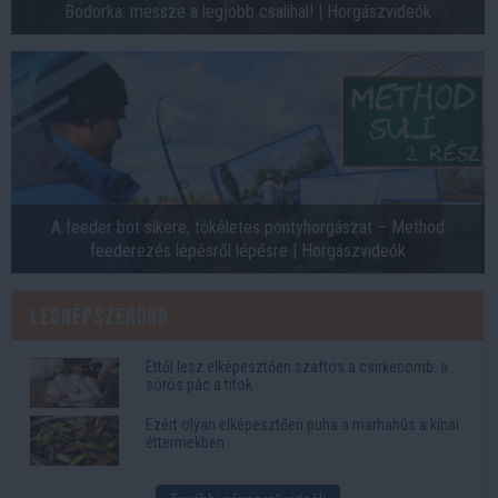
Bodorka: messze a legjobb csalihal! | Horgászvideók
A feeder bot sikere, tökéletes pontyhorgászat – Method
feederezés lépésről lépésre | Horgászvideók
Legnépszerűbb
Ettől lesz elképesztően szaftos a csirkecomb: a
sörös pác a titok
Ezért olyan elképesztően puha a marhahús a kínai
éttermekben