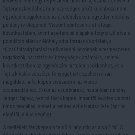
kedvező lehet egy terjeszkedni kívánó faj számára, mivel a
fajterjeszkedéshez nem szükséges a két különböző nem
egyidejű megjelenése az új élőhelyeken; egyetlen nőstény
példány is elegendő. Viszont pontosan a stratégia
következtében, amint a potenciális apák elfogytak, illetve a
populáció eléri az élőhely adta források korlátait, a
túlzsúfoltság hatására növekedni kezdenek a természetes
ragadozók, paraziták és betegségek számai is, aminek
következtében az egyedszám hirtelen csökkenhet, és a
fajt a kihalás veszélye fenyegetheti. Ezellen is van
megoldás: a faj képes visszatérni az ivaros
szaporodáshoz. Ekkor az ezüstkárász, hasonlóan néhány
tengeri fajhoz, nemváltásra képes. Innentől kezdve viszont
nincs megállás, mehet a rendes ezüstkárász ívás (április
elejétől június végéig).
A mellékelt fényképen a felső 3 lány, míg az alsó 2 fiú. A