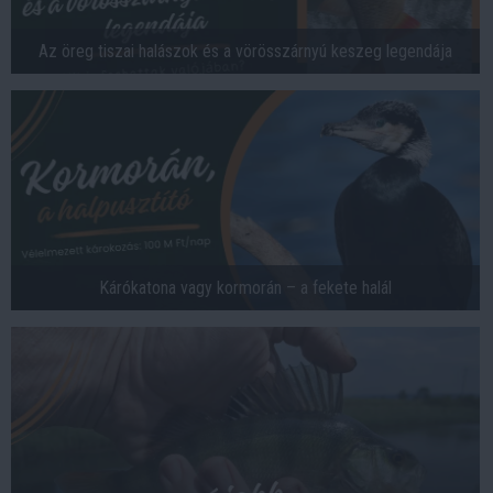
Az öreg tiszai halászok és a vörösszárnyú keszeg legendája
Kárókatona vagy kormorán – a fekete halál