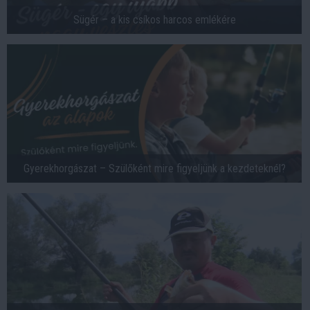
Sügér – a kis csíkos harcos emlékére
Gyerekhorgászat – Szülőként mire figyeljünk a kezdeteknél?