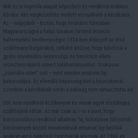
Már ez is legenda alapját képezheti és rendkívül érdekes
kérdés. Két megközelítés mellett vizsgálható a kérdéskör.
Az – nagyjából – biztos, hogy hivatalos formában
Magyarországra a halas tavakon történő intenzív
haltermelési tevékenységre 1954-ben érkezett az első
szállítmány Bulgáriából, célként kitűzve, hogy bővítsük a
gyors növekedési képességű és hasvízkór elleni
rezisztenciájáról ismert halállományunkat. Szokásos
„zseniális ötlet” volt – mint minden inváziós faj
behurcolása. Az ellenálló képességüket a hasvízkórral
szemben a későbbiek során a valóság nem támasztotta alá.
Sőt, erre rendkívül érzékenyek és annak egyik elsődleges
szállítójává váltak. Az már csak az i-re a pont, hogy
korcsosulásra rendkívül alkalmas faj, különösen túlzsúfolt
körülmények között növekedésük elmarad, így belőlük
gyakran apró, nagyfejű csontvázak lesznek. Az 1960-as