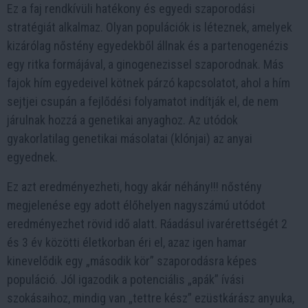
Ez a faj rendkívüli hatékony és egyedi szaporodási
stratégiát alkalmaz. Olyan populációk is léteznek, amelyek
kizárólag nőstény egyedekből állnak és a partenogenézis
egy ritka formájával, a ginogenezissel szaporodnak. Más
fajok hím egyedeivel kötnek párzó kapcsolatot, ahol a hím
sejtjei csupán a fejlődési folyamatot indítják el, de nem
járulnak hozzá a genetikai anyaghoz. Az utódok
gyakorlatilag genetikai másolatai (klónjai) az anyai
egyednek.
Ez azt eredményezheti, hogy akár néhány!!! nőstény
megjelenése egy adott élőhelyen nagyszámú utódot
eredményezhet rövid idő alatt. Ráadásul ivarérettségét 2
és 3 év közötti életkorban éri el, azaz igen hamar
kinevelődik egy „második kör” szaporodásra képes
populáció. Jól igazodik a potenciális „apák” ívási
szokásaihoz, mindig van „tettre kész” ezüstkárász anyuka,