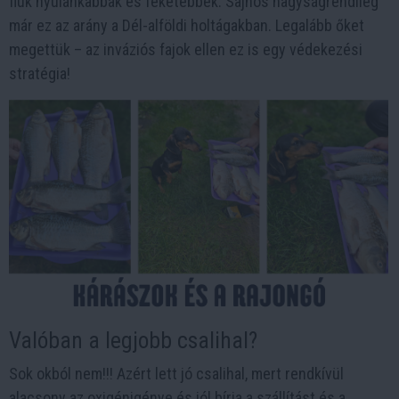
fiúk nyúlánkabbak és feketébbek. Sajnos nagyságrendileg
már ez az arány a Dél-alföldi holtágakban. Legalább őket
megettük – az inváziós fajok ellen ez is egy védekezési
stratégia!
Valóban a legjobb csalihal?
Sok okból nem!!! Azért lett jó csalihal, mert rendkívül
alacsony az oxigénigénye és jól bírja a szállítást és a