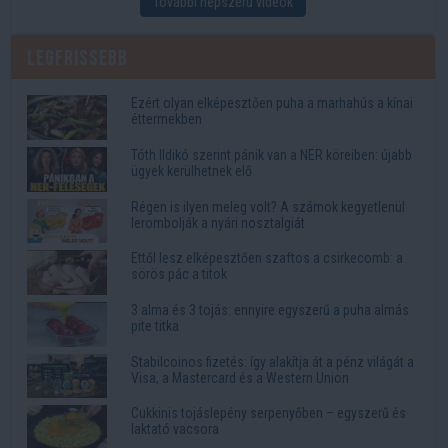
További népszerű videók
Legfrissebb
Ezért olyan elképesztően puha a marhahús a kínai
éttermekben
Tóth Ildikó szerint pánik van a NER köreiben: újabb
ügyek kerülhetnek elő
Régen is ilyen meleg volt? A számok kegyetlenül
lerombolják a nyári nosztalgiát
Ettől lesz elképesztően szaftos a csirkecomb: a
sörös pác a titok
3 alma és 3 tojás: ennyire egyszerű a puha almás
pite titka
Stabilcoinos fizetés: így alakítja át a pénz világát a
Visa, a Mastercard és a Western Union
Cukkinis tojáslepény serpenyőben – egyszerű és
laktató vacsora