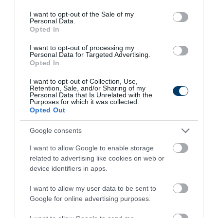
use your data for below specified purposes in below Google
consent section.
I want to opt-out of the Sale of my
Personal Data.
Opted In
I want to opt-out of processing my
Personal Data for Targeted Advertising.
Opted In
I want to opt-out of Collection, Use,
Retention, Sale, and/or Sharing of my
Personal Data that Is Unrelated with the
Kép és a videó forrása: https://www.youtube.com/watch?
Purposes for which it was collected.
Opted Out
v=uJmRYV-B6IQ
Összegzés
Google consents
Honnan származik az ezüstkárász és
I want to allow Google to enable storage
related to advertising like cookies on web or
hogyan került Magyarországra?
device identifiers in apps.
Az ezüstkárász Bulgáriából érkezett hivatalosan 1954-ben
I want to allow my user data to be sent to
Magyarországra, az intenzív haltermelés céljából, gyors
Google for online advertising purposes.
növekedési képessége és hasvízkór elleni rezisztenciája