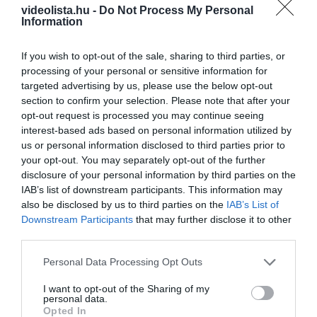
videolista.hu -
Do Not Process My Personal
egy „gülüszemű” is…. Ezek rendes mutációk, nincs velük
Information
semmi gond. Maga az ezüstkárász sem egy faj igazából,
hanem kettő különböző variánsa ismert. Az egyik a kelet-
If you wish to opt-out of the sale, sharing to third parties, or
ázsiai ezüstkárász változata (Carassius carassius
processing of your personal or sensitive information for
targeted advertising by us, please use the below opt-out
auratus), amelyből az aranyhalat nemesítették, és mint
section to confirm your selection. Please note that after your
akvarisztikai hal népszerű.
opt-out request is processed you may continue seeing
interest-based ads based on personal information utilized by
A másik változat a nyugati típusa (Carassius auratus
us or personal information disclosed to third parties prior to
gibelio), amelyeket a hazai vizeinkben fogjuk nap mint nap.
your opt-out. You may separately opt-out of the further
disclosure of your personal information by third parties on the
Vélelmezhetően számos egzotikus kereszteződés alakult
IAB’s list of downstream participants. This information may
ki az elmúlt 50 évben…
also be disclosed by us to third parties on the
IAB’s List of
Downstream Participants
that may further disclose it to other
Amikor mást nem tudsz fogni tőle:
third parties.
Please note that this website/app uses one or more Google
Personal Data Processing Opt Outs
services and may gather and store information including but
not limited to your visit or usage behaviour. You may click to
I want to opt-out of the Sharing of my
personal data.
grant or deny consent to Google and its third-party tags to
Opted In