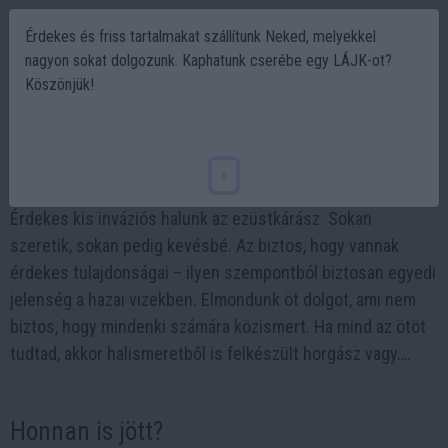
Érdekes és friss tartalmakat szállítunk Neked, melyekkel
nagyon sokat dolgozunk. Kaphatunk cserébe egy LÁJK-ot?
Köszönjük!
Az ezüstkárász öt titka – mindet tudtad?
2023-11-04 21:21
x
Érdekes kis inváziós halunk az ezüstkárász. Sokan
szeretik, sokan pedig kevésbé. Az biztos, hogy vannak
érdekes tulajdonságai – ilyen szempontból biztosan egyedi
jelenség a hazai vizekben. Elmondunk öt dolgot, ami nem
biztos, hogy mindenki számára közismert. Ha mind az ötöt
tudtad, akkor halismeretből is felkészült horgász vagy….
Honnan is jött?