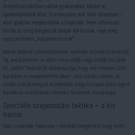
évektől kezdődően váltak gyakoriakká, főként az
újratelepítések által. Szerencsére már tilos telepíteni –
amit gyakran megkerülnek a tógazdák. Nem véletlenül
hívták az öreg horgászok bolgár kárásznak, vagy még
egyszerűbben „bulgárkárásznak”.
Másik oldalról vélelmezhetően spontán terjedésű inváziós
faj, ami különben is elért volna előbb vagy utóbb hozzánk.
Az „előbb” teóriát jól alátámasztja, hogy már Herman Ottó
korábban is megemlítette őket – kövi kárász néven. Az
utóbb teóriát meg jól érzékelteti, hogy Európán belül egyre
kisebb az ezüstkárász mentes területek részaránya.
Speciális szaporodási taktika – a kis
hamis
Igazi csapodár halacska – mindjárt megérted, hogy miért.