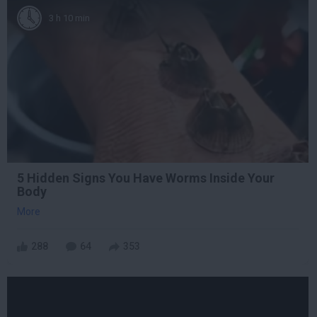
3 h 10 min
5 Hidden Signs You Have Worms Inside Your
Body
More
288
64
353