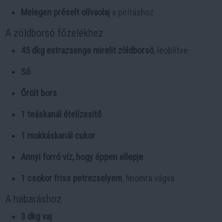
Melegen préselt olívaolaj
a pirításhoz
A zöldborsó főzelékhez
45 dkg extrazsenge mirelit zöldborsó
, leöblítve
Só
Őrölt bors
1 teáskanál ételízesítő
1 mokkáskanál cukor
Annyi forró víz, hogy éppen ellepje
1 csokor friss petrezselyem
, finomra vágva
A habaráshoz
3 dkg vaj