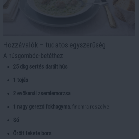
Hozzávalók – tudatos egyszerűség
A húsgombóc-betéthez
25 dkg sertés darált hús
1 tojás
2 evőkanál zsemlemorzsa
1 nagy gerezd fokhagyma
, finomra reszelve
Só
Őrölt fekete bors