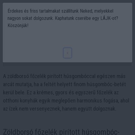
Érdekes és friss tartalmakat szállítunk Neked, melyekkel
nagyon sokat dolgozunk. Kaphatunk cserébe egy LÁJK-ot?
Köszönjük!
Zöldborsó főzelék pirított húsgombóccal –
gyors, krémes recept
x
2026-01-15 09:08
A zöldborsó főzelék pirított húsgombóccal egészen más
arcát mutatja, ha a feltét helyett finom húsgombóc-betét
kerül bele. Ez a krémes, gyors és egyszerű főzelék az
otthoni konyhák egyik meglepően harmonikus fogása, ahol
az ízek nem versenyeznek, hanem együtt dolgoznak.
Zöldborsó főzelék pirított húsgombóc-