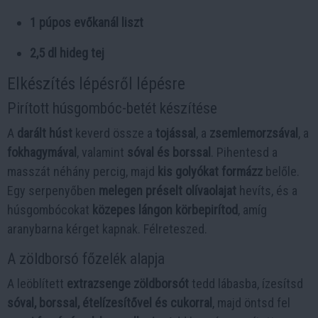
1 púpos evőkanál liszt
2,5 dl hideg tej
Elkészítés lépésről lépésre
Pirított húsgombóc-betét készítése
A
darált húst
keverd össze a
tojással
, a
zsemlemorzsával
, a
fokhagymával
, valamint
sóval és borssal
. Pihentesd a
masszát néhány percig, majd
kis golyókat formázz
belőle.
Egy serpenyőben
melegen préselt olívaolajat
hevíts, és a
húsgombócokat
közepes lángon körbepirítod
, amíg
aranybarna kérget kapnak. Félreteszed.
A zöldborsó főzelék alapja
A leöblített
extrazsenge zöldborsót
tedd lábasba, ízesítsd
sóval, borssal, ételízesítővel és cukorral
, majd öntsd fel