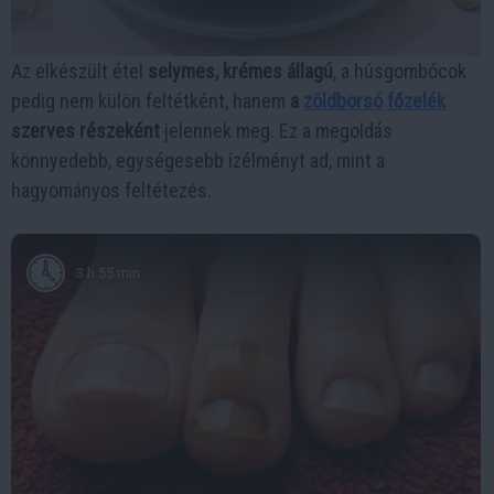
Az elkészült étel
selymes, krémes állagú
, a húsgombócok
pedig nem külön feltétként, hanem
a
zöldborsó
főzelék
szerves részeként
jelennek meg. Ez a megoldás
könnyedebb, egységesebb ízélményt ad, mint a
hagyományos feltétezés.
3 h 55 min