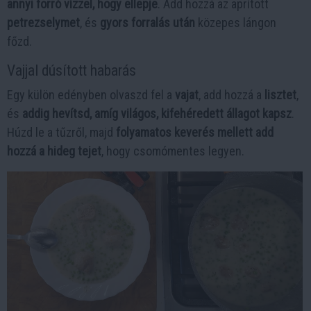
annyi forró vízzel, hogy ellepje
. Add hozzá az aprított
petrezselymet
, és
gyors forralás után
közepes lángon
főzd.
Vajjal dúsított habarás
Egy külön edényben olvaszd fel a
vajat
, add hozzá a
lisztet
,
és
addig hevítsd, amíg világos, kifehéredett állagot kapsz
.
Húzd le a tűzről, majd
folyamatos keverés mellett add
hozzá a hideg tejet
, hogy csomómentes legyen.