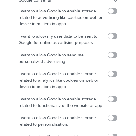
Google consents
422
40
300
I want to allow Google to enable storage
related to advertising like cookies on web or
device identifiers in apps.
5 h 7 min
I want to allow my user data to be sent to
Google for online advertising purposes.
I want to allow Google to send me
personalized advertising.
I want to allow Google to enable storage
related to analytics like cookies on web or
device identifiers in apps.
I want to allow Google to enable storage
One Teaspoon And All The Worms In The Body
related to functionality of the website or app.
Die Instantly
I want to allow Google to enable storage
More
related to personalization.
273
114
148