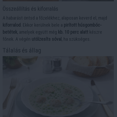
Összeállítás és kiforralás
A habarást öntsd a főzelékhez, alaposan keverd el, majd
kiforralod
. Ekkor kerülnek bele a
pirított húsgombóc-
betétek
, amelyek együtt még
kb. 10 perc alatt
készre
főnek. A végén
utóízesíts sóval
, ha szükséges.
Tálalás és állag