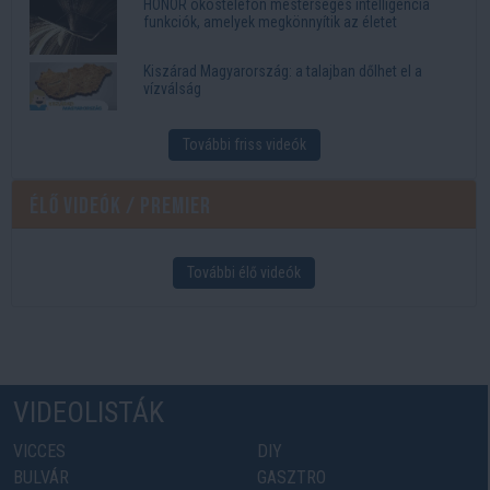
HONOR okostelefon mesterséges intelligencia
funkciók, amelyek megkönnyítik az életet
Kiszárad Magyarország: a talajban dőlhet el a
vízválság
További friss videók
Élő videók / Premier
További élő videók
VIDEOLISTÁK
VICCES
DIY
BULVÁR
GASZTRO