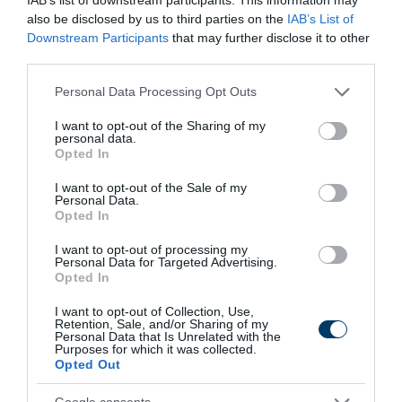
also be disclosed by us to third parties on the
IAB’s List of
More
Downstream Participants
that may further disclose it to other
third parties.
185
180
87
Please note that this website/app uses one or more Google
Personal Data Processing Opt Outs
services and may gather and store information including but
not limited to your visit or usage behaviour. You may click to
I want to opt-out of the Sharing of my
personal data.
16 min
grant or deny consent to Google and its third-party tags to
Opted In
use your data for below specified purposes in below Google
consent section.
I want to opt-out of the Sale of my
Personal Data.
Opted In
I want to opt-out of processing my
Personal Data for Targeted Advertising.
Opted In
I want to opt-out of Collection, Use,
Retention, Sale, and/or Sharing of my
Personal Data that Is Unrelated with the
Fungus Dries Up And Falls Off After The First
Purposes for which it was collected.
Use
Opted Out
More