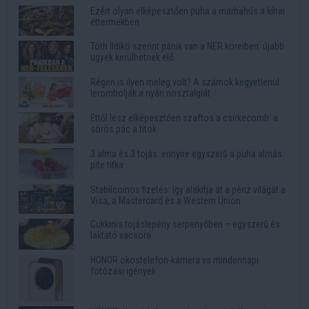
Ezért olyan elképesztően puha a marhahús a kínai
éttermekben
Tóth Ildikó szerint pánik van a NER köreiben: újabb
ügyek kerülhetnek elő
Régen is ilyen meleg volt? A számok kegyetlenül
lerombolják a nyári nosztalgiát
Ettől lesz elképesztően szaftos a csirkecomb: a
sörös pác a titok
3 alma és 3 tojás: ennyire egyszerű a puha almás
pite titka
Stabilcoinos fizetés: így alakítja át a pénz világát a
Visa, a Mastercard és a Western Union
Cukkinis tojáslepény serpenyőben – egyszerű és
laktató vacsora
HONOR okostelefon-kamera vs mindennapi
fotózási igények