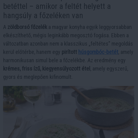
betéttel – amikor a feltét helyett a
hangsúly a főzeléken van
A
zöldborsó főzelék
a magyar konyha egyik leggyorsabban
elkészíthető, mégis leginkább megosztó fogása. Ebben a
változatban azonban nem a klasszikus „feltétes” megoldás
kerül előtérbe, hanem egy
pirított
húsgombóc-betét
, amely
harmonikusan simul bele a főzelékbe. Az eredmény egy
krémes, friss ízű, kiegyensúlyozott étel
, amely egyszerű,
gyors és meglepően kifinomult.