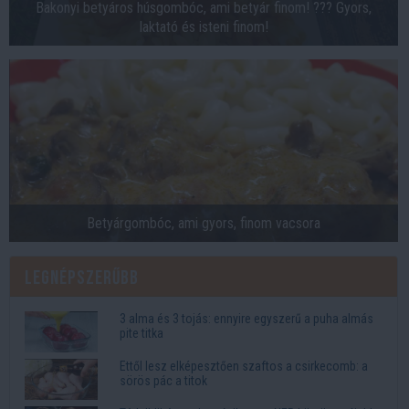
Bakonyi betyáros húsgombóc, ami betyár finom! ??? Gyors,
laktató és isteni finom!
Betyárgombóc, ami gyors, finom vacsora
Legnépszerűbb
3 alma és 3 tojás: ennyire egyszerű a puha almás
pite titka
Ettől lesz elképesztően szaftos a csirkecomb: a
sörös pác a titok