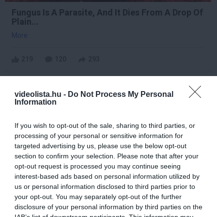
Fungus Is A Parasite, And It Dies From A Drop Of
Plain...
More
219
120
293
videolista.hu -
Do Not Process My Personal
7 h 39 min
Information
If you wish to opt-out of the sale, sharing to third parties, or
processing of your personal or sensitive information for
targeted advertising by us, please use the below opt-out
section to confirm your selection. Please note that after your
opt-out request is processed you may continue seeing
interest-based ads based on personal information utilized by
us or personal information disclosed to third parties prior to
your opt-out. You may separately opt-out of the further
This Simple Trick Removes All Parasites From
disclosure of your personal information by third parties on the
Your Body!
IAB’s list of downstream participants. This information may