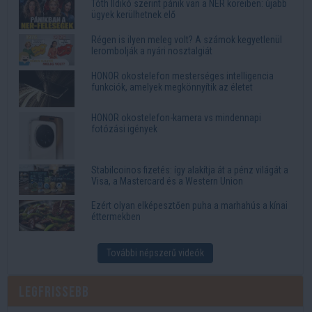
Tóth Ildikó szerint pánik van a NER köreiben: újabb
ügyek kerülhetnek elő
Régen is ilyen meleg volt? A számok kegyetlenül
lerombolják a nyári nosztalgiát
HONOR okostelefon mesterséges intelligencia
funkciók, amelyek megkönnyítik az életet
HONOR okostelefon-kamera vs mindennapi
fotózási igények
Stabilcoinos fizetés: így alakítja át a pénz világát a
Visa, a Mastercard és a Western Union
Ezért olyan elképesztően puha a marhahús a kínai
éttermekben
További népszerű videók
Legfrissebb