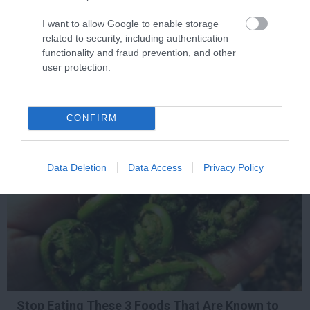
I want to allow Google to enable storage
One Teaspoon And All The Worms In The Body
Die Instantly
related to security, including authentication
functionality and fraud prevention, and other
More
user protection.
243
140
249
CONFIRM
5 h 21 min
Data Deletion
Data Access
Privacy Policy
Stop Eating These 3 Foods That Are Known to