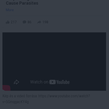
Cause Parasites
More
217
86
198
Kép és a videó forrása: https://www.youtube.com/watch?
v=5GmqgacKY4g