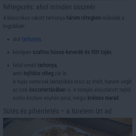
Rétegezés: ahol minden összeér
A klasszikus rakott tarhonya
három rétegben
működik a
legjobban:
alul
tarhonya
,
középen
szaftos húsos-keverék és főtt tojás
,
felül ismét
tarhonya
,
amit
tejfölös réteg
zár le.
A tojás nemcsak laktatóbbá teszi az ételt, hanem segít
az ízek
összetartásában
is. A tetején eloszlatott tejföl
sütés közben enyhén pirul, mégis
krémes marad
.
Sütés és pihentetés – a türelem ízt ad