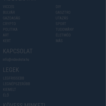
VICCES
DIY
BULVÁR
GASZTRO
GAZDASÁG
UTAZÁS
CRYPTO
SPORT
POLITIKA
TUDOMÁNY
ART
ÉLETMÓD
KERT
MÁS
KAPCSOLAT
info@videolista.hu
LEGEK
LEGFRISSEBB
LEGNÉPSZERŰBB
KIEMELT
ÉLŐ
KÖVESS MINKET!