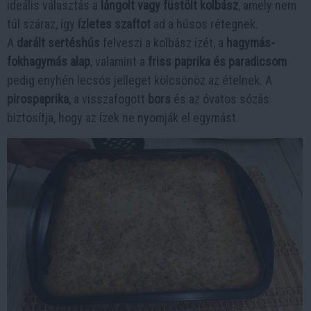
ideális választás a
lángolt vagy füstölt kolbász
, amely nem
túl száraz, így
ízletes szaftot
ad a húsos rétegnek.
A
darált sertéshús
felveszi a kolbász ízét, a
hagymás-
fokhagymás alap
, valamint a
friss paprika és paradicsom
pedig enyhén lecsós jelleget kölcsönöz az ételnek. A
pirospaprika
, a visszafogott
bors
és az óvatos sózás
biztosítja, hogy az ízek ne nyomják el egymást.