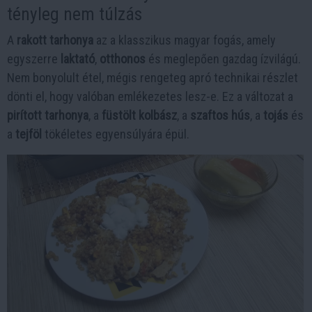
tényleg nem túlzás
A
rakott tarhonya
az a klasszikus magyar fogás, amely
egyszerre
laktató
,
otthonos
és meglepően gazdag ízvilágú.
Nem bonyolult étel, mégis rengeteg apró technikai részlet
dönti el, hogy valóban emlékezetes lesz-e. Ez a változat a
pirított tarhonya
, a
füstölt kolbász
, a
szaftos hús
, a
tojás
és
a
tejföl
tökéletes egyensúlyára épül.