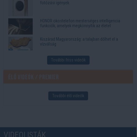
fotózási igények
HONOR okostelefon mesterséges intelligencia
funkciók, amelyek megkönnyítik az életet
Kiszárad Magyarország: a talajban dőlhet el a
vízválság
További friss videók
Élő videók / Premier
További élő videók
VIDEOLISTÁK