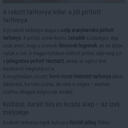
A rakott tarhonya lelke: a jól pirított
tarhonya
A jó rakott tarhonya alapja a
szép aranybarnára pirított
tarhonya
. A pirítás során kevés
zsiradék
szükséges, épp
csak annyi, hogy a szemek
fényesek legyenek
, de ne álljon
rajtuk a zsír. A magas hőfokon indított pirítás adja meg azt
a
jellegzetes pirított tésztaízt
, amely az egész étel
karakterét meghatározza.
A megfelelően sózott,
forró vízzel felöntött tarhonya
akkor
tökéletes, ha nem száraz, de nem is pépes – enyhén
szaftos állaggal dolgozunk tovább.
Kolbász, darált hús és lecsós alap – az ízek
mélysége
A rakott tarhonya egyik kulcsa a
füstölt jelleg
. Ehhez