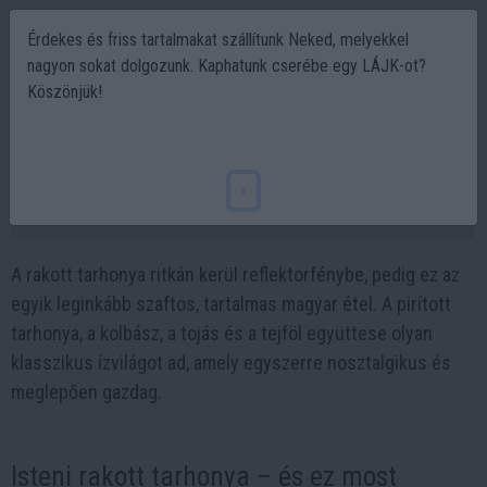
Érdekes és friss tartalmakat szállítunk Neked, melyekkel
nagyon sokat dolgozunk. Kaphatunk cserébe egy LÁJK-ot?
Köszönjük!
Isteni rakott tarhonya, amitől újra
divatba jön a klasszikus magyar konyha
x
2026-02-08 06:00
A rakott tarhonya ritkán kerül reflektorfénybe, pedig ez az
egyik leginkább szaftos, tartalmas magyar étel. A pirított
tarhonya, a kolbász, a tojás és a tejföl együttese olyan
klasszikus ízvilágot ad, amely egyszerre nosztalgikus és
meglepően gazdag.
Isteni rakott tarhonya – és ez most