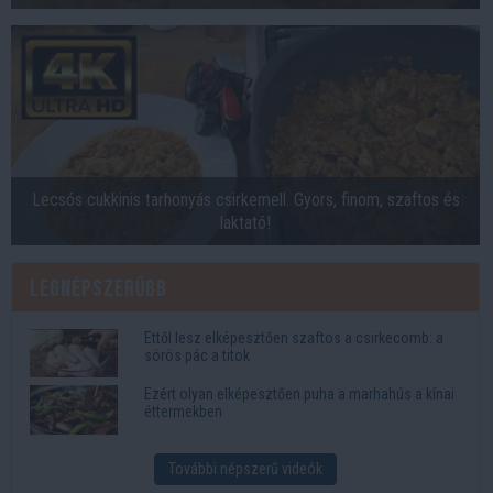
Lecsós cukkinis tarhonyás csirkemell. Gyors, finom, szaftos és
laktató!
Legnépszerűbb
Ettől lesz elképesztően szaftos a csirkecomb: a
sörös pác a titok
Ezért olyan elképesztően puha a marhahús a kínai
éttermekben
További népszerű videók