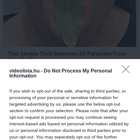
This Simple Trick Removes All Parasites From
Your Body!
More
videolista.hu -
Do Not Process My Personal
Information
351
44
330
If you wish to opt-out of the sale, sharing to third parties, or
processing of your personal or sensitive information for
targeted advertising by us, please use the below opt-out
6 h 49 min
section to confirm your selection. Please note that after your
opt-out request is processed you may continue seeing
interest-based ads based on personal information utilized by
us or personal information disclosed to third parties prior to
your opt-out. You may separately opt-out of the further