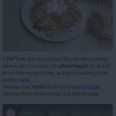
A
200 °C-on
, alsó-felső sütéssel készülő rakott tarhonya
akkor az igazi, ha a sütés után
pihenni hagyjuk
. Ez idő alatt
az ízek teljesen összeérnek, az állag megszilárdul, mégis
szaftos marad
.
Tálaláskor friss
tejföllel
és bármilyen
savanyúsággal
tökéletes főétel, amely másnap talán még finomabb.
2 h 46 min