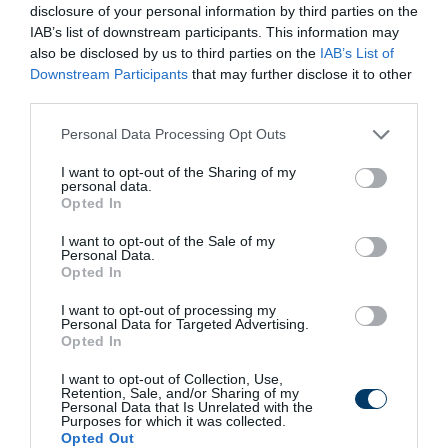
disclosure of your personal information by third parties on the
IAB’s list of downstream participants. This information may
also be disclosed by us to third parties on the
IAB’s List of
Downstream Participants
that may further disclose it to other
third parties.
Fungus Dries Up And Falls Off After The First
Please note that this website/app uses one or more Google
Personal Data Processing Opt Outs
Use
services and may gather and store information including but
not limited to your visit or usage behaviour. You may click to
I want to opt-out of the Sharing of my
More
personal data.
grant or deny consent to Google and its third-party tags to
Opted In
use your data for below specified purposes in below Google
367
173
339
consent section.
I want to opt-out of the Sale of my
Personal Data.
Opted In
11 h 8 min
I want to opt-out of processing my
Personal Data for Targeted Advertising.
Opted In
I want to opt-out of Collection, Use,
Retention, Sale, and/or Sharing of my
Personal Data that Is Unrelated with the
Purposes for which it was collected.
Opted Out