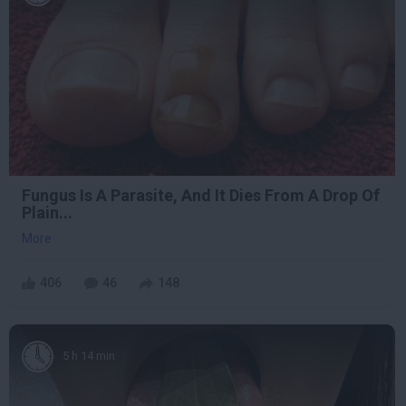
Fungus Is A Parasite, And It Dies From A Drop Of
Plain...
More
406
46
148
5 h 14 min