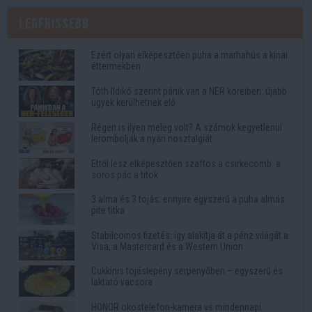
Legfrissebb
Ezért olyan elképesztően puha a marhahús a kínai
éttermekben
Tóth Ildikó szerint pánik van a NER köreiben: újabb
ügyek kerülhetnek elő
Régen is ilyen meleg volt? A számok kegyetlenül
lerombolják a nyári nosztalgiát
Ettől lesz elképesztően szaftos a csirkecomb: a
sörös pác a titok
3 alma és 3 tojás: ennyire egyszerű a puha almás
pite titka
Stabilcoinos fizetés: így alakítja át a pénz világát a
Visa, a Mastercard és a Western Union
Cukkinis tojáslepény serpenyőben – egyszerű és
laktató vacsora
HONOR okostelefon-kamera vs mindennapi