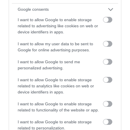
Google consents
I want to allow Google to enable storage
5 Hidden Signs You Have Worms Inside Your
related to advertising like cookies on web or
Body
device identifiers in apps.
More
I want to allow my user data to be sent to
Google for online advertising purposes.
326
166
177
I want to allow Google to send me
personalized advertising.
8 h 45 min
I want to allow Google to enable storage
related to analytics like cookies on web or
device identifiers in apps.
I want to allow Google to enable storage
related to functionality of the website or app.
I want to allow Google to enable storage
related to personalization.