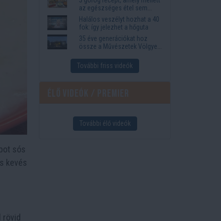
az egészséges étel sem
tűnik lemondásnak
Halálos veszélyt hozhat a 40
fok: így jelezhet a hőguta
35 éve generációkat hoz
össze a Művészetek Völgye
– megvan a 2027-es időpont
és a bérletár
További friss videók
Élő videók / Premier
További élő videók
abot sós
és kevés
 rövid