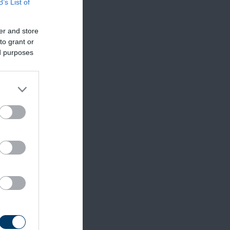
B’s List of
er and store
to grant or
ed purposes