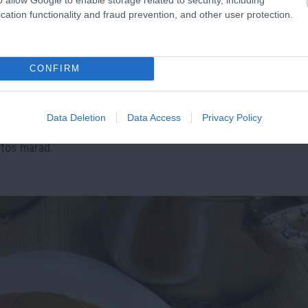
tású fogás. A befűszerezett hússzeleteket tepsibe kell fektet
cation functionality and fraud prevention, and other user protection.
szórni. Sütés közben a sajt ráolvad, a hús pedig szaftos marad
llik az asztalra.
CONFIRM
A félbevágott cukkinit ki kell vájni, majd darált húsos, rizses v
Data Deletion
Data Access
Privacy Policy
agy tejfölös alappal tepsibe kerül, a tetejére sajt is szórható
ftos marad.