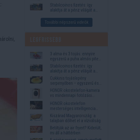
igények
:
Stabilcoinos fizetés: így
alakítja át a pénz világát a
Visa, a Mastercard és a
Western Union
További népszerű videók
árolni,
Legfrissebb
3 alma és 3 tojás: ennyire
egyszerű a puha almás pite
titka
Stabilcoinos fizetés: így
alakítja át a pénz világát a
Visa, a Mastercard és a
Cukkinis tojáslepény
Western Union
serpenyőben – egyszerű és
laktató vacsora
HONOR okostelefon-kamera
vs mindennapi fotózási
igények
HONOR okostelefon
mesterséges intelligencia
funkciók, amelyek
Kiszárad Magyarország: a
megkönnyítik az életet
talajban dőlhet el a vízválság
Betiltják az air fryert? Kiderült,
mi áll a háttérben
5 görög recept, amely mellett