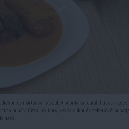
radicsomos mártással készül. A paprikákat darált húsos-rizses
szban puhára főzni. Só, bors, kevés cukor és zellerlevél adhat
lalható.