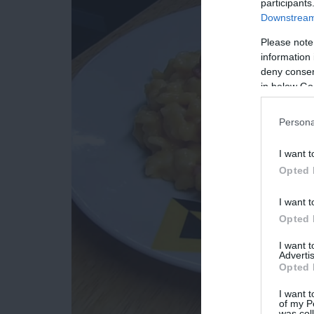
participants
Downstream 
Please note
information 
deny consent
in below Go
Persona
I want t
Opted 
I want t
Opted 
I want 
Advertis
Opted 
I want t
of my P
was col