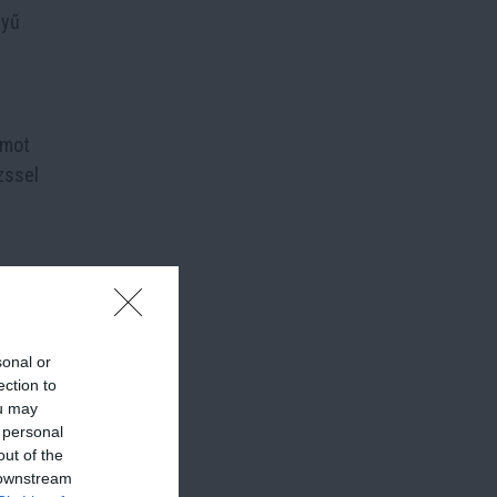
nyű
omot
izssel
a
pba.
sonal or
ection to
ou may
 personal
out of the
 downstream