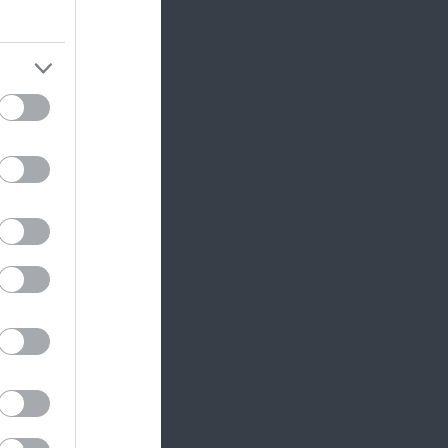
orró
látával
okat
erezés
óval,
míg a