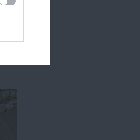
ni,
.
agy
.