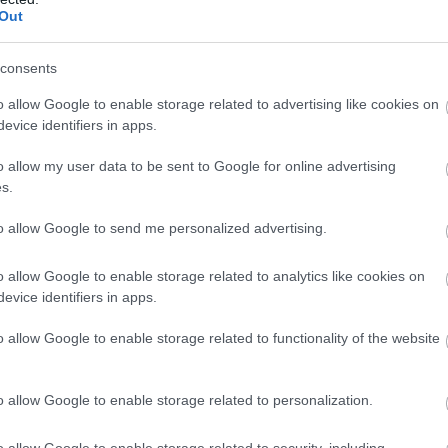
Out
el. A lisztből, tojásból, vízből és sóból kevert nokedlitésztát f
consents
ékon átforgatva felvert tojással kell összesütni. Friss fejes sa
o allow Google to enable storage related to advertising like cookies on
evice identifiers in apps.
o allow my user data to be sent to Google for online advertising
s.
elkészíthető, ezért praktikus hétköznapi ebéd. A csirkedarab
val, répával, paprikával és rizzsel együtt puhára főzni. A fűsz
to allow Google to send me personalized advertising.
zselyem. Könnyű, mégis tartalmas fogás.
o allow Google to enable storage related to analytics like cookies on
ben
evice identifiers in apps.
, mert sütés közben kevés figyelmet igényel. A csirkemellet s
o allow Google to enable storage related to functionality of the website
hagymával, tejföllel vagy tejszínnel befedni. Sütőben készül, a
el vagy petrezselymes krumplival tálalható.
o allow Google to enable storage related to personalization.
o allow Google to enable storage related to security, including