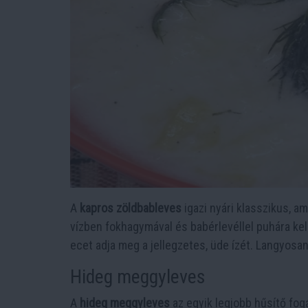
A
kapros zöldbableves
igazi nyári klasszikus, a
vízben fokhagymával és babérlevéllel puhára kell
ecet adja meg a jellegzetes, üde ízét. Langyosa
Hideg meggyleves
A
hideg meggyleves
az egyik legjobb hűsítő fogá