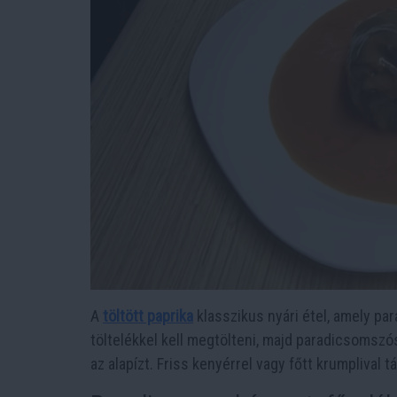
A
töltött paprika
klasszikus nyári étel, amely pa
töltelékkel kell megtölteni, majd paradicsomszó
az alapízt. Friss kenyérrel vagy főtt krumplival tá