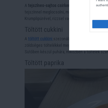
A
tejszínes-sajtos csirkemell
gyors, ünnepibb ha
authenti
tejszínnel meglocsolni, majd reszelt sajttal meg
Krumplipürével, rizzsel vagy friss salátával is jól i
Töltött cukkini
A
töltött cukkini
szezonális, könnyű nyári főétel. 
zöldséges töltelékkel megtölteni. Paradicsomos v
Sütőben készül puhára, miközben a töltelék sza
Töltött paprika