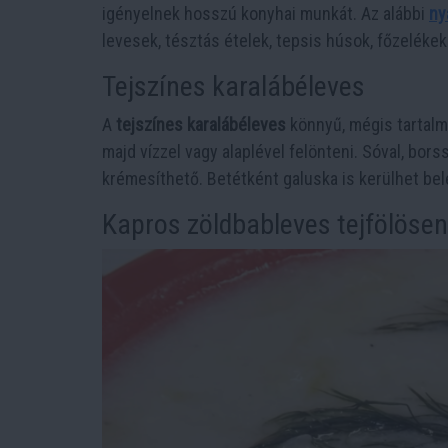
igényelnek hosszú konyhai munkát. Az alábbi
ny
levesek, tésztás ételek, tepsis húsok, főzeléke
Tejszínes karalábéleves
A
tejszínes karalábéleves
könnyű, mégis tartalma
majd vízzel vagy alaplével felönteni. Sóval, bors
krémesíthető. Betétként galuska is kerülhet bele,
Kapros zöldbableves tejfölösen