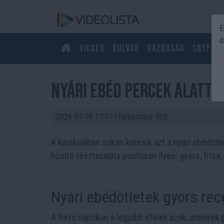
É
d
Vicces
Bulvár
Gazdaság
Crypto
Nyári ebéd percek alatt, 
2026-07-08 17:57
| Nézettség: 508
A kánikulában sokan keresik azt a nyári ebédötle
hűsítő tésztasaláta pontosan ilyen: gyors, friss,
Nyári ebédötletek gyors rec
A forró napokon a legjobb ételek azok, amelyek