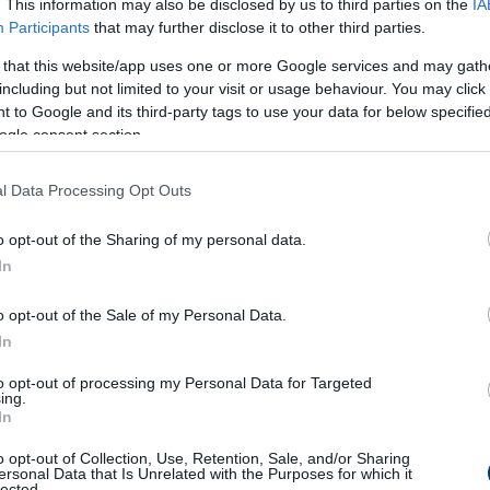
. This information may also be disclosed by us to third parties on the
IA
Participants
that may further disclose it to other third parties.
 that this website/app uses one or more Google services and may gath
including but not limited to your visit or usage behaviour. You may click 
 to Google and its third-party tags to use your data for below specifi
ogle consent section.
l Data Processing Opt Outs
o opt-out of the Sharing of my personal data.
In
o opt-out of the Sale of my Personal Data.
In
to opt-out of processing my Personal Data for Targeted
ing.
In
o opt-out of Collection, Use, Retention, Sale, and/or Sharing
ersonal Data that Is Unrelated with the Purposes for which it
lected.