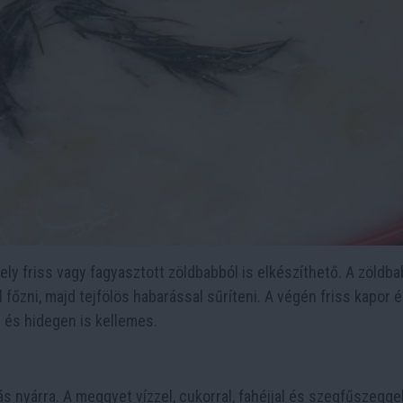
mely friss vagy fagyasztott zöldbabból is elkészíthető. A zöldb
 főzni, majd tejfölös habarással sűríteni. A végén friss kapor 
n és hidegen is kellemes.
s nyárra. A meggyet vízzel, cukorral, fahéjjal és szegfűszeggel