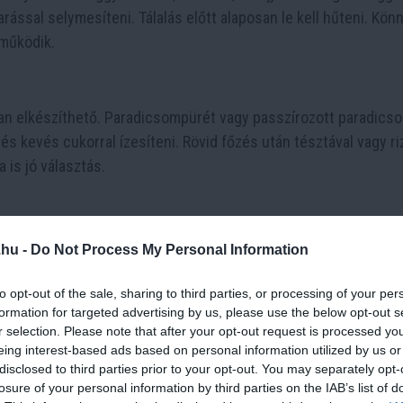
barással selymesíteni. Tálalás előtt alaposan le kell hűteni. Kön
 működik.
an elkészíthető. Paradicsompürét vagy passzírozott paradics
lel és kevés cukorral ízesíteni. Rövid főzés után tésztával vagy r
 is jó választás.
tel. A gombát kevés hagymán meg kell párolni, majd hozzáadni 
.hu -
Do Not Process My Personal Information
A frissen szaggatott nokedlit bele kell forgatni a zöldséges ala
ázias ebéd készül belőle.
to opt-out of the sale, sharing to third parties, or processing of your per
formation for targeted advertising by us, please use the below opt-out s
r selection. Please note that after your opt-out request is processed y
eing interest-based ads based on personal information utilized by us or
disclosed to third parties prior to your opt-out. You may separately opt-
losure of your personal information by third parties on the IAB’s list of