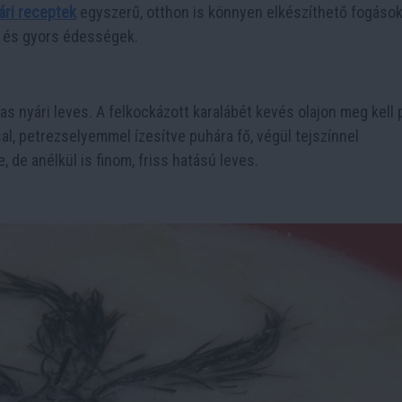
ári receptek
egyszerű, otthon is könnyen elkészíthető fogások
k és gyors édességek.
s nyári leves. A felkockázott karalábét kevés olajon meg kell p
sal, petrezselyemmel ízesítve puhára fő, végül tejszínnel
 de anélkül is finom, friss hatású leves.