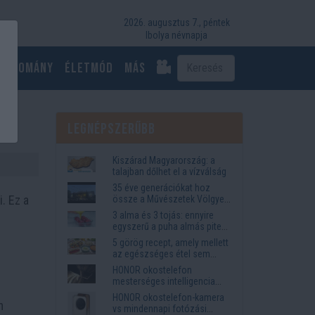
2026. augusztus 7., péntek
Ibolya névnapja
Tudomány
Életmód
más
k
Legnépszerűbb
Kiszárad Magyarország: a
talajban dőlhet el a vízválság
35 éve generációkat hoz
. Ez a
össze a Művészetek Völgye
– megvan a 2027-es időpont
3 alma és 3 tojás: ennyire
és a bérletár
egyszerű a puha almás pite
titka
5 görög recept, amely mellett
az egészséges étel sem
tűnik lemondásnak
HONOR okostelefon
mesterséges intelligencia
funkciók, amelyek
HONOR okostelefon-kamera
m
megkönnyítik az életet
vs mindennapi fotózási