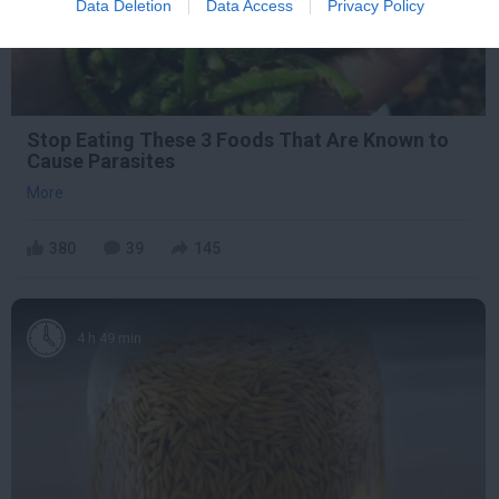
Data Deletion
Data Access
Privacy Policy
Stop Eating These 3 Foods That Are Known to
Cause Parasites
More
380
39
145
4 h 49 min