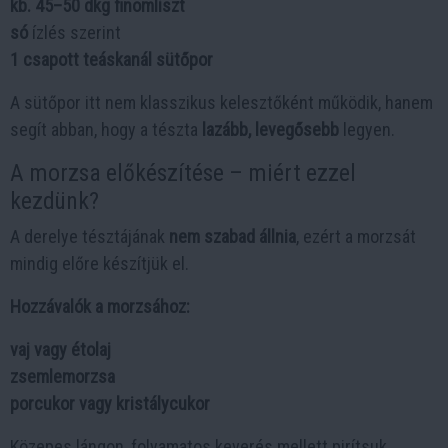
kb. 45–50 dkg finomliszt
só
ízlés szerint
1 csapott teáskanál sütőpor
A sütőpor itt nem klasszikus kelesztőként működik, hanem
segít abban, hogy a tészta
lazább, levegősebb
legyen.
A morzsa előkészítése – miért ezzel
kezdünk?
A derelye tésztájának
nem szabad állnia
, ezért a morzsát
mindig előre készítjük el.
Hozzávalók a morzsához:
vaj vagy étolaj
zsemlemorzsa
porcukor vagy kristálycukor
Közepes lángon, folyamatos keverés mellett pirítsuk