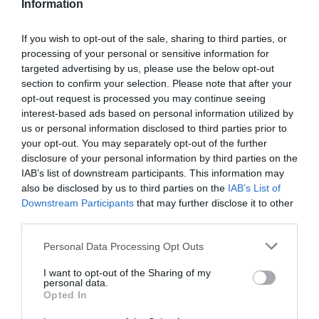
Information
9 h 51 min
If you wish to opt-out of the sale, sharing to third parties, or
processing of your personal or sensitive information for
targeted advertising by us, please use the below opt-out
section to confirm your selection. Please note that after your
opt-out request is processed you may continue seeing
interest-based ads based on personal information utilized by
us or personal information disclosed to third parties prior to
your opt-out. You may separately opt-out of the further
disclosure of your personal information by third parties on the
IAB’s list of downstream participants. This information may
5 Hidden Signs You Have Worms Inside Your
also be disclosed by us to third parties on the
IAB’s List of
Body
Downstream Participants
that may further disclose it to other
third parties.
More
Please note that this website/app uses one or more Google
Personal Data Processing Opt Outs
179
148
277
services and may gather and store information including but
not limited to your visit or usage behaviour. You may click to
I want to opt-out of the Sharing of my
personal data.
grant or deny consent to Google and its third-party tags to
Opted In
use your data for below specified purposes in below Google
2 h 7 min
consent section.