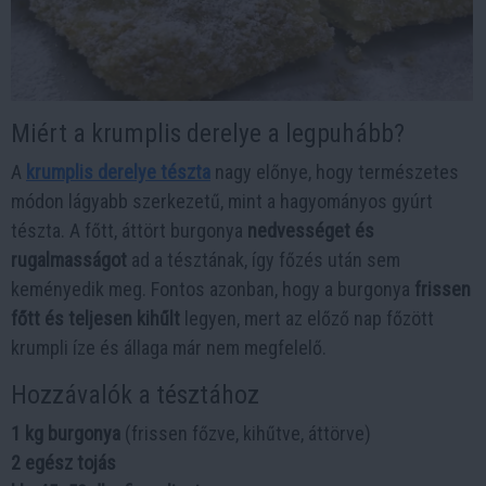
Miért a krumplis derelye a legpuhább?
A
krumplis derelye tészta
nagy előnye, hogy természetes
módon lágyabb szerkezetű, mint a hagyományos gyúrt
tészta. A főtt, áttört burgonya
nedvességet és
rugalmasságot
ad a tésztának, így főzés után sem
keményedik meg. Fontos azonban, hogy a burgonya
frissen
főtt és teljesen kihűlt
legyen, mert az előző nap főzött
krumpli íze és állaga már nem megfelelő.
Hozzávalók a tésztához
1 kg burgonya
(frissen főzve, kihűtve, áttörve)
2 egész tojás