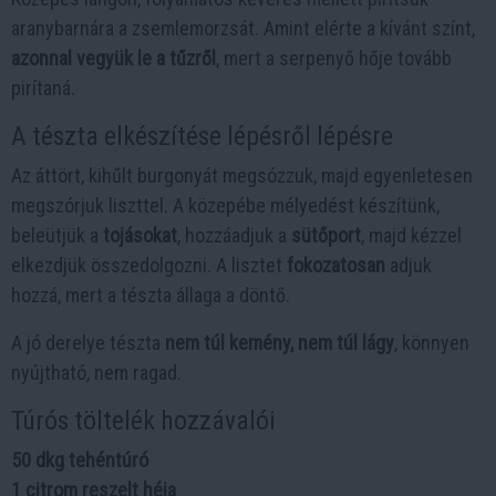
aranybarnára a zsemlemorzsát. Amint elérte a kívánt színt,
azonnal vegyük le a tűzről
, mert a serpenyő hője tovább
pirítaná.
A tészta elkészítése lépésről lépésre
Az áttört, kihűlt burgonyát megsózzuk, majd egyenletesen
megszórjuk liszttel. A közepébe mélyedést készítünk,
beleütjük a
tojásokat
, hozzáadjuk a
sütőport
, majd kézzel
elkezdjük összedolgozni. A lisztet
fokozatosan
adjuk
hozzá, mert a tészta állaga a döntő.
A jó derelye tészta
nem túl kemény, nem túl lágy
, könnyen
nyújtható, nem ragad.
Túrós töltelék hozzávalói
50 dkg tehéntúró
1 citrom reszelt héja