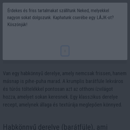
Érdekes és friss tartalmakat szállítunk Neked, melyekkel
nagyon sokat dolgozunk. Kaphatunk cserébe egy LÁJK-ot?
Köszönjük!
Habkönnyű derelye, ami másnap is pihe-puha
marad
x
2026-01-19 10:22
Van egy habkönnyű derelye, amely nemcsak frissen, hanem
másnap is pihe-puha marad. A krumplis barátfüle lekváros
és túrós töltelékkel pontosan azt az otthoni ízvilágot
hozza, amelyet sokan keresnek. Egy klasszikus derelye
recept, amelynek állaga és textúrája meglepően könnyed.
Habkönnyű derelye (barátfüle), ami