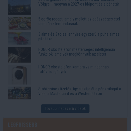
Völgye – megvan a 2027-es időpont és a bérletár
5 görög recept, amely mellett az egészséges étel
sem tűnik lemondásnak
3 alma és 3 tojás: ennyire egyszerű a puha almás
pite titka
HONOR okostelefon mesterséges intelligencia
funkciók, amelyek megkönnyítik az életet
HONOR okostelefon-kamera vs mindennapi
fotózási igények
Stabilcoinos fizetés: így alakítja át a pénz világát a
Visa, a Mastercard és a Western Union
További népszerű videók
Legfrissebb