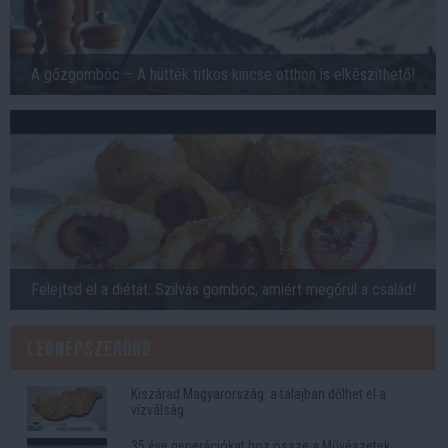
A gőzgombóc – A hütték titkos kincse otthon is elkészíthető!
Felejtsd el a diétát: Szilvás gombóc, amiért megőrül a család!
Legnépszerűbb
Kiszárad Magyarország: a talajban dőlhet el a
vízválság
35 éve generációkat hoz össze a Művészetek