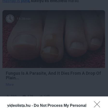
másnap is
puha
, könnyű és élvezhető
marad.
1 h 28 min
Fungus Is A Parasite, And It Dies From A Drop Of
Plain...
More
230
178
149
videolista.hu -
Do Not Process My Personal