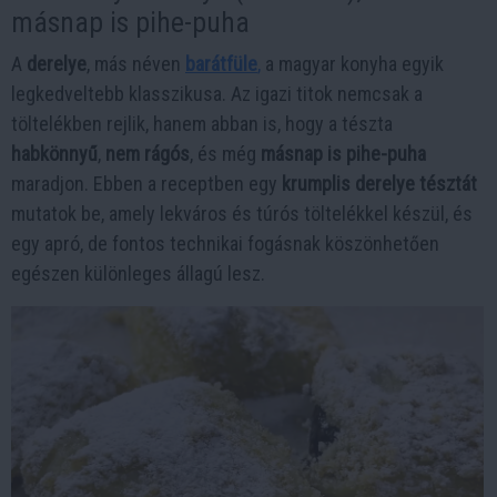
másnap is pihe-puha
A
derelye
, más néven
barátfüle
,
a magyar konyha egyik
legkedveltebb klasszikusa. Az igazi titok nemcsak a
töltelékben rejlik, hanem abban is, hogy a tészta
habkönnyű
,
nem rágós
, és még
másnap is pihe-puha
maradjon. Ebben a receptben egy
krumplis derelye tésztát
mutatok be, amely lekváros és túrós töltelékkel készül, és
egy apró, de fontos technikai fogásnak köszönhetően
egészen különleges állagú lesz.