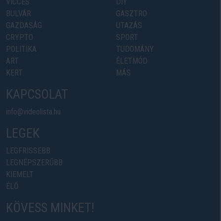
VICCES
DIY
BULVÁR
GASZTRO
GAZDASÁG
UTAZÁS
CRYPTO
SPORT
POLITIKA
TUDOMÁNY
ART
ÉLETMÓD
KERT
MÁS
KAPCSOLAT
info@videolista.hu
LEGEK
LEGFRISSEBB
LEGNÉPSZERŰBB
KIEMELT
ÉLŐ
KÖVESS MINKET!