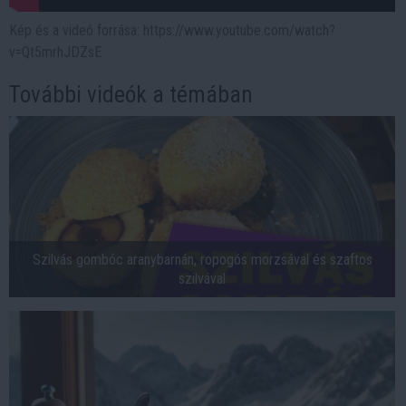
Kép és a videó forrása: https://www.youtube.com/watch?
v=Qt5mrhJDZsE
További videók a témában
Szilvás gombóc aranybarnán, ropogós morzsával és szaftos
szilvával