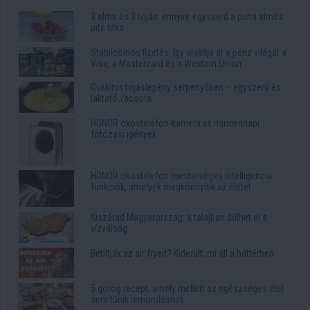
3 alma és 3 tojás: ennyire egyszerű a puha almás
pite titka
Stabilcoinos fizetés: így alakítja át a pénz világát a
Visa, a Mastercard és a Western Union
Cukkinis tojáslepény serpenyőben – egyszerű és
laktató vacsora
HONOR okostelefon-kamera vs mindennapi
fotózási igények
HONOR okostelefon mesterséges intelligencia
funkciók, amelyek megkönnyítik az életet
Kiszárad Magyarország: a talajban dőlhet el a
vízválság
Betiltják az air fryert? Kiderült, mi áll a háttérben
5 görög recept, amely mellett az egészséges étel
sem tűnik lemondásnak