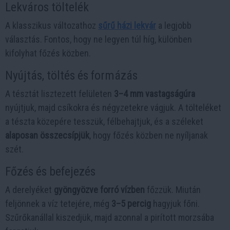
Lekváros töltelék
A klasszikus változathoz
sűrű házi lekvár
a legjobb
választás. Fontos, hogy ne legyen túl híg, különben
kifolyhat főzés közben.
Nyújtás, töltés és formázás
A tésztát lisztezett felületen
3–4 mm vastagságúra
nyújtjuk, majd csíkokra és négyzetekre vágjuk. A tölteléket
a tészta közepére tesszük, félbehajtjuk, és a széleket
alaposan összecsípjük
, hogy főzés közben ne nyíljanak
szét.
Főzés és befejezés
A derelyéket
gyöngyözve forró vízben
főzzük. Miután
feljönnek a víz tetejére, még
3–5 percig
hagyjuk főni.
Szűrőkanállal kiszedjük, majd azonnal a pirított morzsába