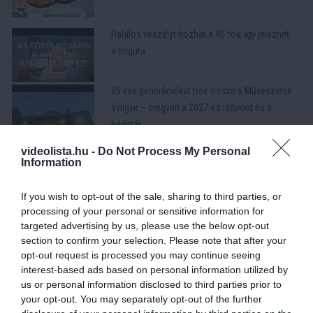
Halálos veszélyt hozhat a 40 fok: így jelezhet
a hőguta
35 éve generációkat hoz össze a Művészetek
Völgye – megvan a 2027-es időpont és a
bérletár
20 magyar utazós dal, amitől még a régi
videolista.hu -
Do Not Process My Personal
Information
Trabant is száguldani kezd
If you wish to opt-out of the sale, sharing to third parties, or
Döbbenetes világ a Shein olcsó ruhái mögött
processing of your personal or sensitive information for
targeted advertising by us, please use the below opt-out
section to confirm your selection. Please note that after your
opt-out request is processed you may continue seeing
Így lesz előnyös az ujjatlan ruha 60 felett: 5
interest-based ads based on personal information utilized by
trükk, amely sokat változtat az összhatáson
us or personal information disclosed to third parties prior to
your opt-out. You may separately opt-out of the further