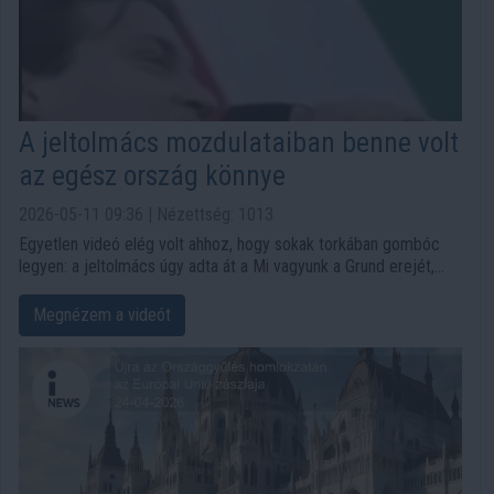
A jeltolmács mozdulataiban benne volt
az egész ország könnye
2026-05-11 09:36 | Nézettség: 1013
Egyetlen videó elég volt ahhoz, hogy sokak torkában gombóc
legyen: a jeltolmács úgy adta át a Mi vagyunk a Grund erejét,
hogy hang nélkül is beleremegett a kép. A május 9-i történelmi
hangulatban a Pál utcai fiúk dala, Geszti Péter szövege és Dés
Megnézem a videót
László zenéje egyszerre lett emlék, közösségi vallomás és
könnyekig ható országélmény.