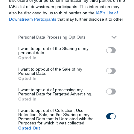
disclosure of your personal information by third parties on the
Döbbenetes felvételek kerültek elő Észak-
IAB’s list of downstream participants. This information may
Koreából
also be disclosed by us to third parties on the
IAB’s List of
Downstream Participants
that may further disclose it to other
third parties.
10 magyar sztár titkos szerelme, amelyről alig
tudott az ország
Please note that this website/app uses one or more Google
Personal Data Processing Opt Outs
services and may gather and store information including but
not limited to your visit or usage behaviour. You may click to
I want to opt-out of the Sharing of my
personal data.
Összes videó
grant or deny consent to Google and its third-party tags to
Opted In
use your data for below specified purposes in below Google
consent section.
I want to opt-out of the Sale of my
Gazdaság
Personal Data.
Opted In
Milyen informatikai szolgáltatásokra van
I want to opt-out of processing my
szüksége egy modern vállalkozásnak?
Personal Data for Targeted Advertising.
Opted In
Döbbenetes világ a Shein olcsó ruhái mögött
I want to opt-out of Collection, Use,
Retention, Sale, and/or Sharing of my
Personal Data that Is Unrelated with the
Purposes for which it was collected.
Opted Out
Döbbenetes felvételek kerültek elő Észak-