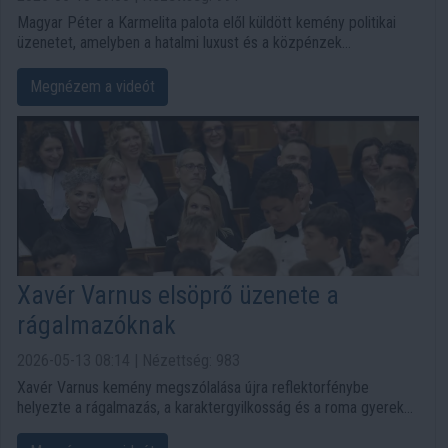
Magyar Péter a Karmelita palota elől küldött kemény politikai
üzenetet, amelyben a hatalmi luxust és a közpénzek
felhasználását állította szembe a magyar szegénységgel. A
beszéd szerint miközben milliók élnek létminimum alatt, az
Megnézem a videót
Orbán-kormány éveken át milliárdokat költött saját kényelmére.
Xavér Varnus elsöprő üzenete a
rágalmazóknak
2026-05-13 08:14 | Nézettség: 983
Xavér Varnus kemény megszólalása újra reflektorfénybe
helyezte a rágalmazás, a karaktergyilkosság és a roma gyerekek
parlamenti szereplése körüli botrányt. A művész szerint az ügy
nem pártpolitikai vita, hanem az emberség és a közéleti