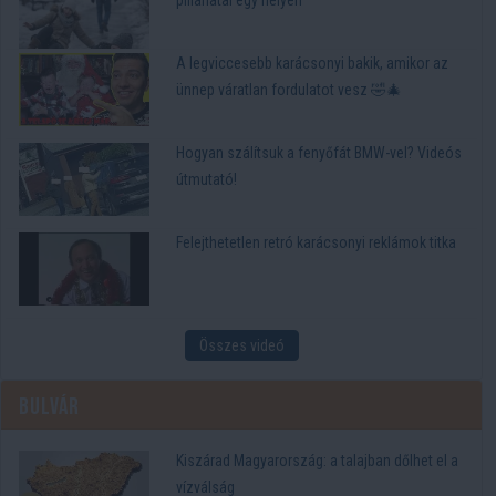
pillanatai egy helyen
A legviccesebb karácsonyi bakik, amikor az
ünnep váratlan fordulatot vesz 🤣🎄
Hogyan szálítsuk a fenyőfát BMW-vel? Videós
útmutató!
Felejthetetlen retró karácsonyi reklámok titka
Összes videó
Bulvár
Kiszárad Magyarország: a talajban dőlhet el a
vízválság