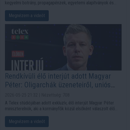
kegyelmi botrány, propagapénzek, egyetemi alapítványok és
közvagyon. A megadott szöveg szerint az új korszak
legnagyobb kérdése az, hogy valódi elszámoltatás jön-e, vagy
Megnézem a videót
csak új szereplők ülnek a régi rendszer helyére.
Rendkívüli élő interjút adott Magyar
Péter: Oligarchák üzeneteiről, uniós
forrásokról és a MÁV helyzetéről
2026-05-25 21:32 | Nézettség: 708
beszélt
A Telex stúdiójában adott exkluzív, élő interjút Magyar Péter
miniszterelnök, aki a kormányfők közül elsőként válaszolt élő
adásban a lap kérdéseire. Az interjúban szó esett a pünkösdi
hétvégén megbénult vasúti közlekedésről, a Brüsszellel
Megnézem a videót
folytatott tárgyalásokról, a tervezett elszámoltatásokról,