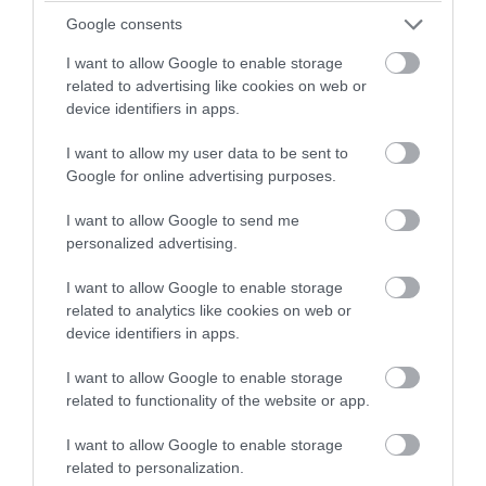
Google consents
Koreából
I want to allow Google to enable storage
related to advertising like cookies on web or
Titkos kapuk és milliárdos villák: ilyen a NER
device identifiers in apps.
budapesti luxusa
I want to allow my user data to be sent to
Pesty László kitálalt! Halálos fenyegetés és
Google for online advertising purposes.
letartóztatások rázták meg a politikát
I want to allow Google to send me
personalized advertising.
Felfoghatatlan luxusban él Mészáros Lőrinc:
I want to allow Google to enable storage
jachtok, Ferrarik és százmilliós táska
related to analytics like cookies on web or
device identifiers in apps.
Visszahoznák a katát, és emelik a nyugdíjakat
I want to allow Google to enable storage
related to functionality of the website or app.
A hatalomváltás után kiderülnek a régi
I want to allow Google to enable storage
rendszer titkai - Dőlnek a csontvázak a FIDESZ
related to personalization.