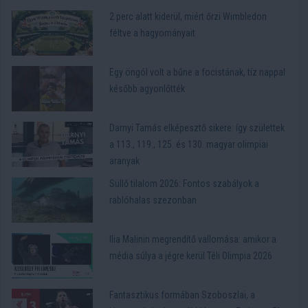
2 perc alatt kiderül, miért őrzi Wimbledon
féltve a hagyományait
Egy öngól volt a bűne a focistának, tíz nappal
később agyonlőtték
Darnyi Tamás elképesztő sikere: így születtek
a 113., 119., 125. és 130. magyar olimpiai
aranyak
Süllő tilalom 2026: Fontos szabályok a
rablóhalas szezonban
Ilia Malinin megrendítő vallomása: amikor a
média súlya a jégre kerül Téli Olimpia 2026
Fantasztikus formában Szoboszlai, a