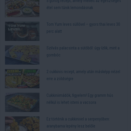
5 görög recept, amely mellett az egészséges
étel sem tűnik lemondásnak
Tom Yum leves süllővel – gyors thai leves 30
perc alatt
Szilvás palacsinta a sütőből: úgy ízlik, mint a
gombóc
2 cukkinis recept, amely után másképp nézel
erre a zöldségre
Cukkiniimádók, figyelem! Egy gramm hús
nélkül is lehet isteni a vacsora
Ez történik a cukkinivel a serpenyőben:
aranybarna lepény lesz belőle