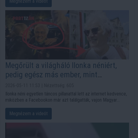
Megnézem a videót
felelősség próbája. A történetben Mága Zoltán, Magyar Péter,
Mehringer Marci és a 100 Tagú Cigányzenekar reakciója is
fontos jelzéssé vált.
Megőrült a világháló Ilonka néniért,
pedig egész más ember, mint
gondolnád
2026-05-11 11:53 | Nézettség: 605
Ilonka néni egyetlen táncos pillanattal lett az internet kedvence,
miközben a Facebookon már azt találgatták, vajon Magyar
Péter édesanyja-e. A virális videó mögött azonban nem politikai
rokonság, hanem egy 65 éves önkéntes nagymama személyes
Megnézem a videót
története áll.