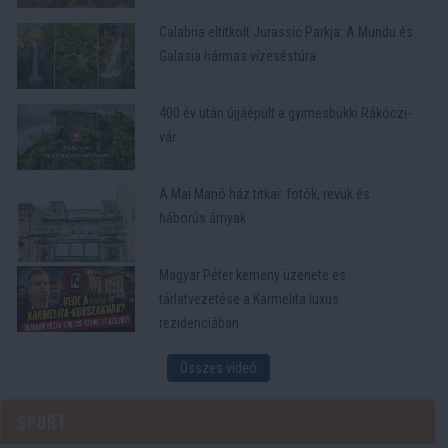
Calabria eltitkolt Jurassic Parkja: A Mundu és
Galasia hármas vízeséstúra
400 év után újjáépült a gyimesbükki Rákóczi-
vár
A Mai Manó ház titkai: fotók, revük és
háborús árnyak
Magyar Péter kemény üzenete és
tárlatvezetése a Karmelita luxus
rezidenciában
Összes videó
Sport