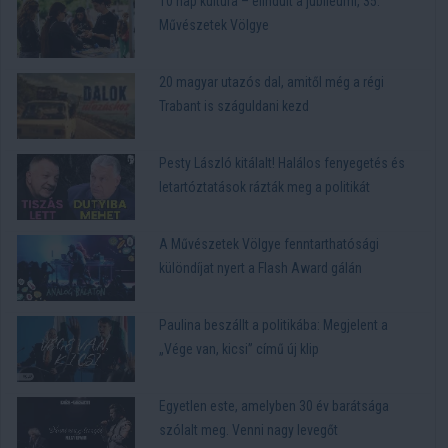
10 nap kultúra – elindult a jubileumi, 35.
Művészetek Völgye
20 magyar utazós dal, amitől még a régi
Trabant is száguldani kezd
Pesty László kitálalt! Halálos fenyegetés és
letartóztatások rázták meg a politikát
A Művészetek Völgye fenntarthatósági
különdíjat nyert a Flash Award gálán
Paulina beszállt a politikába: Megjelent a
„Vége van, kicsi” című új klip
Egyetlen este, amelyben 30 év barátsága
szólalt meg. Venni nagy levegőt