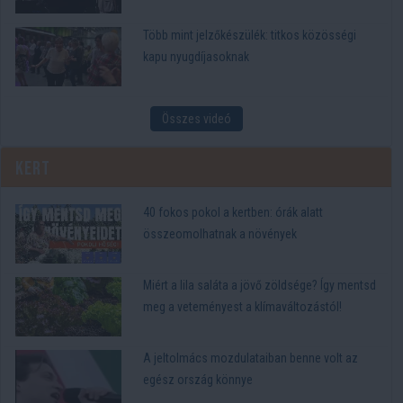
Több mint jelzőkészülék: titkos közösségi
kapu nyugdíjasoknak
Összes videó
Kert
40 fokos pokol a kertben: órák alatt
összeomolhatnak a növények
Miért a lila saláta a jövő zöldsége? Így mentsd
meg a veteményest a klímaváltozástól!
A jeltolmács mozdulataiban benne volt az
egész ország könnye