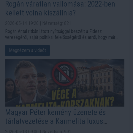
Rogán váratlan vallomása: 2022-ben
kellett volna kiszállnia?
2026-05-14 19:20 | Nézettség: 821
Rogán Antal ritkán látott nyíltsággal beszélt a Fidesz
vereségéről, saját politikai felelősségéről és arról, hogy már
2022-ben felmerült benne a távozás gondolata. A megszólalás
különösen azért keltett figyelmet, mert a korábbi miniszter a
Megnézem a videót
kampány hibáiról, Habony Árpádról, a Fidesz jövőjéről és saját
vagyonáról is kérdéseket kapott.
Magyar Péter kemény üzenete és
tárlatvezetése a Karmelita luxus
rezidenciában
2026-05-13 09:00 | Nézettség: 991