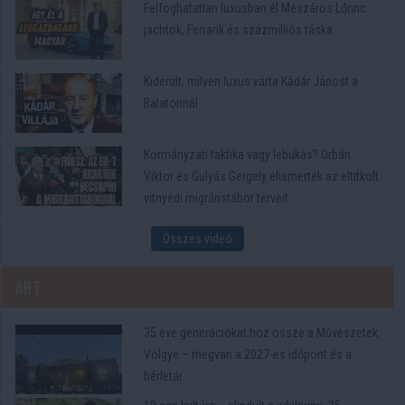
Felfoghatatlan luxusban él Mészáros Lőrinc:
jachtok, Ferrarik és százmilliós táska
Kiderült, milyen luxus várta Kádár Jánost a
Balatonnál
Kormányzati taktika vagy lebukás? Orbán
Viktor és Gulyás Gergely elismerték az eltitkolt
vitnyédi migránstábor terveit
Összes videó
Art
35 éve generációkat hoz össze a Művészetek
Völgye – megvan a 2027-es időpont és a
bérletár