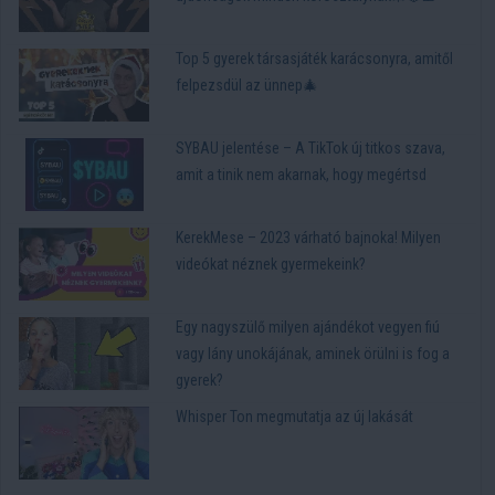
Top 5 gyerek társasjáték karácsonyra, amitől
felpezsdül az ünnep🎄
SYBAU jelentése – A TikTok új titkos szava,
amit a tinik nem akarnak, hogy megértsd
KerekMese – 2023 várható bajnoka! Milyen
videókat néznek gyermekeink?
Egy nagyszülő milyen ajándékot vegyen fiú
vagy lány unokájának, aminek örülni is fog a
gyerek?
Whisper Ton megmutatja az új lakását