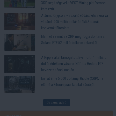
XRP segítségével a VEST Mining platformon
keresztül
A Jump Crypto a visszahúzódást kihasználva
vásárol: 205 millió dollár értékű Solanát
konvertált Bitcoinra
Elemző szerint az XRP meg fogja dönteni a
Solana ETF 52 millió dolláros rekordját
A Ripple által támogatott Evernorth 1 milliárd
dollár értékben vásárol XRP-t a Hedera ETF
bevezetésének napján
Ennyit érne 5 000 dollárnyi Ripple (XRP), ha
elérné a Bitcoin piaci kapitalizációját
Összes videó