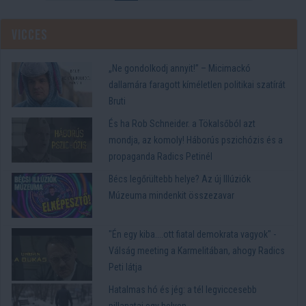
Vicces
„Ne gondolkodj annyit!” – Micimackó
dallamára faragott kíméletlen politikai szatírát
Bruti
És ha Rob Schneider. a Tökalsőból azt
mondja, az komoly! Háborús pszichózis és a
propaganda Radics Petinél
Bécs legőrültebb helye? Az új Illúziók
Múzeuma mindenkit összezavar
"Én egy kiba....ott fiatal demokrata vagyok" -
Válság meeting a Karmelitában, ahogy Radics
Peti látja
Hatalmas hó és jég: a tél legviccesebb