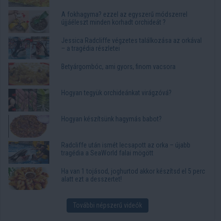
A fokhagyma? ezzel az egyszerű módszerrel
újjáéleszt minden korhadt orchideát ?
Jessica Radcliffe végzetes találkozása az orkával
– a tragédia részletei
Betyárgombóc, ami gyors, finom vacsora
Hogyan tegyük orchideánkat virágzóvá?
Hogyan készítsünk hagymás babot?
Radcliffe után ismét lecsapott az orka – újabb
tragédia a SeaWorld falai mögött
Ha van 1 tojásod, joghurtod akkor készítsd el 5 perc
alatt ezt a desszertet!
További népszerű videók