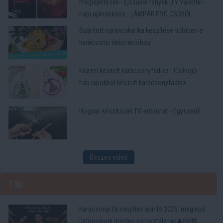
meglepetések - Éjszakai fények DIY Valentin-
napi ajándékhoz - LÁMPÁK PVC CSŐBŐL
Szárított narancskarika készítése sütőben a
karácsonyi dekorációhoz
Kézzel készült karácsonyfadísz - Csillogó
hab lapokból készült karácsonyfadísz
Hogyan készítsünk TV-antennát - Egyszerű!
Összes videó
Tini
Karácsonyi társasjáték ajánló 2025: meglepő
újdonságok minden korosztálynak🎄🎲🎁