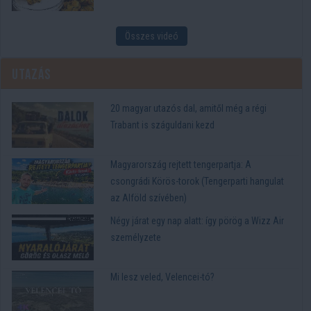
Összes videó
Utazás
20 magyar utazós dal, amitől még a régi
Trabant is száguldani kezd
Magyarország rejtett tengerpartja: A
csongrádi Körös-torok (Tengerparti hangulat
az Alföld szívében)
Négy járat egy nap alatt: így pörög a Wizz Air
személyzete
Mi lesz veled, Velencei-tó?