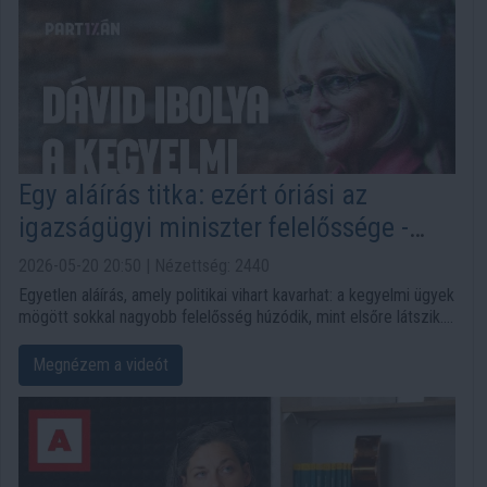
valamint a kormányzati struktúra átalakításáról is.
Egy aláírás titka: ezért óriási az
igazságügyi miniszter felelőssége -
Interjú Dávid Ibolyával
2026-05-20 20:50 | Nézettség: 2440
Egyetlen aláírás, amely politikai vihart kavarhat: a kegyelmi ügyek
mögött sokkal nagyobb felelősség húzódik, mint elsőre látszik.
Dávid Ibolya szerint az igazságügyi miniszter felelőssége nem
formaság, hanem olyan döntési pont, amely az
Megnézem a videót
igazságszolgáltatásba vetett bizalmat is érintheti.