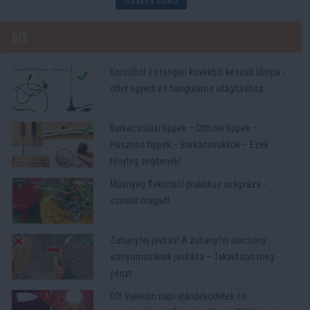
Összes videó
DIY
Korsóból és tengeri kövekből készült lámpa -
ötlet egyedi és hangulatos világításhoz
Barkácsolási tippek – Otthoni tippek –
Hasznos tippek – Barkácstrükkök – Ezek
tényleg segítenek!
Műanyag flakonból praktikus virágváza -
csináld magad!
Zuhanyfej javítás! A zuhanyfej alacsony
víznyomásának javítása – Takarítson meg
pénzt
DIY Valentin napi ajándékötletek és