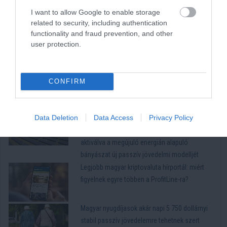
szekrényből
I want to allow Google to enable storage
related to security, including authentication
Összes videó
functionality and fraud prevention, and other
user protection.
Crypto
Stabilcoinos fizetés: így alakítja át a pénz
CONFIRM
világát a Visa, a Mastercard és a Western
Union
Data Deletion
Data Access
Privacy Policy
A BTC Ecosystem elindítja a „Green Hashrate
Standard” kezdeményezést, hivatalosan
aktiválva a megújuló energián alapuló
bányászat új passzív jövedelmi modelljét
Legjobb magyar kriptovaluta hírportál: miért
figyelnek egyre többen a ProfitLine-ra?
Magyar nyugdíjasok akár napi 5 750 dollárnyi
stabil passzív jövedelemre tehetnek szert