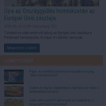
Újra az Országgyűlés homlokzatán az
Európai Unió zászlaja
2026-05-10 12:39 | Nézettség: 522
Tizenkét év után ismét ott lobog az Európai Unió zászlaja a
Parlament homlokzatán. A május 9-i döntés nemcsak
protokolláris lépés volt: erős politikai üzenetként is
értelmezhető Magyarország uniós kötődéséről, a korábbi
Megnézem a videót
fideszes korszak lezárásáról és a Tisza által hirdetett új irányról.
Legnépszerűbb
Pajzs- és levéltetű permetszer készítése házilag
"Nem sok kell hozzá"
Cukkini és egy kis zabpehely és már kész az isteni a
fantasztikus vacsora
Jobb mint a pizza! Csak reszelj le 2 cukkinit és 3
burgonyát! finom és könnyű!