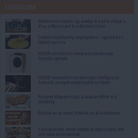
Legfrissebb
Stabilcoinos fizetés: így alakítja át a pénz világát a
Visa, a Mastercard és a Western Union
Cukkinis tojáslepény serpenyőben – egyszerű és
laktató vacsora
HONOR okostelefon-kamera vs mindennapi
fotózási igények
HONOR okostelefon mesterséges intelligencia
funkciók, amelyek megkönnyítik az életet
Kiszárad Magyarország: a talajban dőlhet el a
vízválság
Betiltják az air fryert? Kiderült, mi áll a háttérben
5 görög recept, amely mellett az egészséges étel
sem tűnik lemondásnak