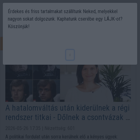
Érdekes és friss tartalmakat szállítunk Neked, melyekkel
nagyon sokat dolgozunk. Kaphatunk cserébe egy LÁJK-ot?
Köszönjük!
Politika
x
A hatalomváltás után kiderülnek a régi
rendszer titkai - Dőlnek a csontvázak a
FIDESZ szekrényből
2026-05-26 17:35 | Nézettség: 601
A politikai fordulat után sorra kerülnek elő a kényes ügyek: