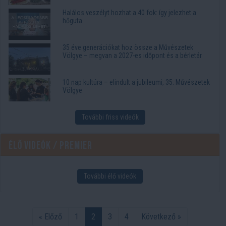
Halálos veszélyt hozhat a 40 fok: így jelezhet a
hőguta
35 éve generációkat hoz össze a Művészetek
Völgye – megvan a 2027-es időpont és a bérletár
10 nap kultúra – elindult a jubileumi, 35. Művészetek
Völgye
További friss videók
Élő videók / Premier
További élő videók
« Előző
1
2
3
4
Következő »