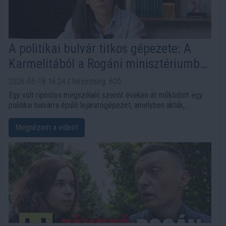
A politikai bulvár titkos gépezete: A
Karmelitából a Rogáni minisztériumból
jöttek az akták, célpontok, félelem
2026-05-18 16:24 | Nézettség: 600
Egy volt ripostos megszólaló szerint éveken át működött egy
politikai bulvárra épülő lejáratógépezet, amelyben akták,
célpontok és előre gyártott támadási pontok segítették a
kampányszerű sajtómunkát. A történetben felbukkan a
Megnézem a videót
Karmelita, Farkas Örs, a Ripost, a Mediaworks és több ismert
politikus neve is, miközben a megszólaló saját felelősségéről is
beszél.